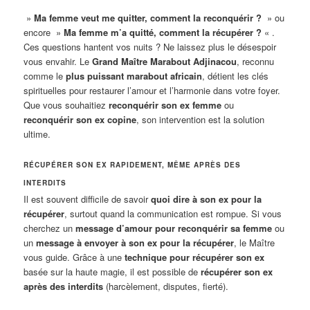
»
Ma femme veut me quitter, comment la reconquérir ?
» ou
encore »
Ma femme m’a quitté, comment la récupérer ?
« .
Ces questions hantent vos nuits ? Ne laissez plus le désespoir
vous envahir. Le
Grand Maître Marabout Adjinacou
, reconnu
comme le
plus puissant marabout africain
, détient les clés
spirituelles pour restaurer l’amour et l’harmonie dans votre foyer.
Que vous souhaitiez
reconquérir son ex femme
ou
reconquérir son ex copine
, son intervention est la solution
ultime.
RÉCUPÉRER SON EX RAPIDEMENT, MÊME APRÈS DES
INTERDITS
Il est souvent difficile de savoir
quoi dire à son ex pour la
récupérer
, surtout quand la communication est rompue. Si vous
cherchez un
message d’amour pour reconquérir sa femme
ou
un
message à envoyer à son ex pour la récupérer
, le Maître
vous guide. Grâce à une
technique pour récupérer son ex
basée sur la haute magie, il est possible de
récupérer son ex
après des interdits
(harcèlement, disputes, fierté).