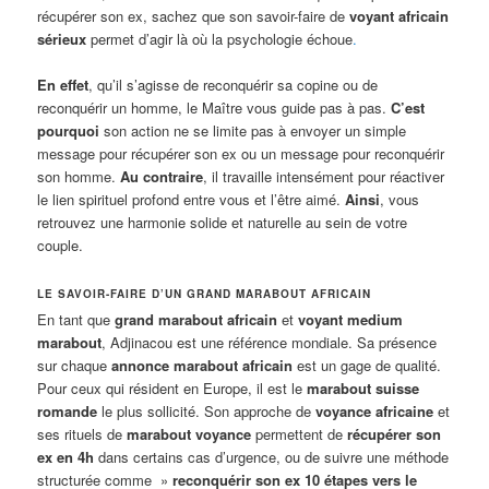
récupérer son ex, sachez que son savoir-faire de
voyant africain
sérieux
permet d’agir là où la psychologie échoue
.
En effet
, qu’il s’agisse de reconquérir sa copine ou de
reconquérir un homme, le Maître vous guide pas à pas.
C’est
pourquoi
son action ne se limite pas à envoyer un simple
message pour récupérer son ex ou un message pour reconquérir
son homme.
Au contraire
, il travaille intensément pour réactiver
le lien spirituel profond entre vous et l’être aimé.
Ainsi
, vous
retrouvez une harmonie solide et naturelle au sein de votre
couple.
LE SAVOIR-FAIRE D’UN GRAND MARABOUT AFRICAIN
En tant que
grand marabout africain
et
voyant medium
marabout
, Adjinacou est une référence mondiale. Sa présence
sur chaque
annonce marabout africain
est un gage de qualité.
Pour ceux qui résident en Europe, il est le
marabout suisse
romande
le plus sollicité. Son approche de
voyance africaine
et
ses rituels de
marabout voyance
permettent de
récupérer son
ex en 4h
dans certains cas d’urgence, ou de suivre une méthode
structurée comme »
reconquérir son ex 10 étapes vers le