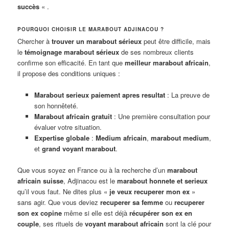
succès
« .
POURQUOI CHOISIR LE MARABOUT ADJINACOU ?
Chercher à
trouver un marabout sérieux
peut être difficile, mais
le
témoignage marabout sérieux
de ses nombreux clients
confirme son efficacité. En tant que
meilleur marabout africain
,
il propose des conditions uniques :
Marabout serieux paiement apres resultat
: La preuve de
son honnêteté.
Marabout africain gratuit
: Une première consultation pour
évaluer votre situation.
Expertise globale
:
Medium africain
,
marabout medium
,
et
grand voyant marabout
.
Que vous soyez en France ou à la recherche d’un
marabout
africain suisse
, Adjinacou est le
marabout honnete et serieux
qu’il vous faut. Ne dites plus «
je veux recuperer mon ex
»
sans agir. Que vous deviez
recuperer sa femme
ou
recuperer
son ex copine
même si elle est déjà
récupérer son ex en
couple
, ses rituels de
voyant marabout africain
sont la clé pour