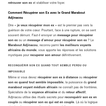
retrouver son ex
et stabiliser votre foyer.
Comment Récupérer son Ex avec le Grand Marabout
Adjinacou
Dire
« je veux récupérer mon ex »
est le premier pas vers la
guérison de votre cœur. Pourtant, face à une rupture, on se sent
souvent démuni. Faut-il envoyer un
message pour récupérer
son ex
ou un
message d’amour pour récupérer son ex
? Le
Marabout Adjinacou
, reconnu parmi
les meilleurs voyants
africains du monde
, vous apporte les réponses et les solutions
mystiques pour
recuperer son amour
définitivement.
RECONQUÉRIR SON EX QUAND TOUT SEMBLE PERDU OU
IMPOSSIBLE
Même si vous devez
récupérer son ex à distance
ou
récupérer
son ex quand tout semble impossible
, la puissance du
grand
marabout voyant médium africain
ne connaît pas de frontières.
Spécialiste de la
voyance africaine
et du
retour affectif
,
Adjinacou utilise des rituels secrets pour
reconquérir son ex en
couple
ou
récupérer son ex qui est en couple
. Là où la logique