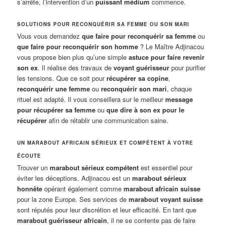
s’arrête, l’intervention d’un
puissant médium
commence.
SOLUTIONS POUR RECONQUÉRIR SA FEMME OU SON MARI
Vous vous demandez
que faire pour reconquérir sa femme
ou
que faire pour reconquérir son homme
? Le Maître Adjinacou
vous propose bien plus qu’une simple
astuce pour faire revenir
son ex
. Il réalise des travaux de
voyant guérisseur
pour purifier
les tensions. Que ce soit pour
récupérer sa copine
,
reconquérir une femme
ou
reconquérir son mari
, chaque
rituel est adapté. Il vous conseillera sur le meilleur
message
pour récupérer sa femme
ou
que dire à son ex pour le
récupérer
afin de rétablir une communication saine.
UN MARABOUT AFRICAIN SÉRIEUX ET COMPÉTENT À VOTRE
ÉCOUTE
Trouver un
marabout sérieux compétent
est essentiel pour
éviter les déceptions. Adjinacou est un
marabout sérieux
honnête
opérant également comme
marabout africain suisse
pour la zone Europe. Ses services de
marabout voyant suisse
sont réputés pour leur discrétion et leur efficacité. En tant que
marabout guérisseur africain
, il ne se contente pas de faire