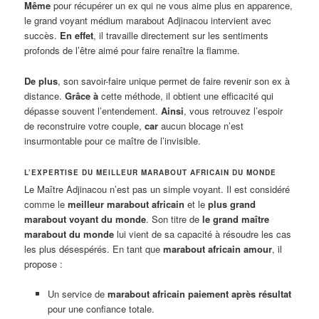
Même
pour récupérer un ex qui ne vous aime plus en apparence,
le grand voyant médium marabout Adjinacou intervient avec
succès.
En effet
, il travaille directement sur les sentiments
profonds de l’être aimé pour faire renaître la flamme.
De plus
, son savoir-faire unique permet de faire revenir son ex à
distance.
Grâce à
cette méthode, il obtient une efficacité qui
dépasse souvent l’entendement.
Ainsi
, vous retrouvez l’espoir
de reconstruire votre couple,
car
aucun blocage n’est
insurmontable pour ce maître de l’invisible.
L’EXPERTISE DU MEILLEUR MARABOUT AFRICAIN DU MONDE
Le Maître Adjinacou n’est pas un simple voyant. Il est considéré
comme le
meilleur marabout africain
et le
plus grand
marabout voyant du monde
. Son titre de
le grand maître
marabout du monde
lui vient de sa capacité à résoudre les cas
les plus désespérés. En tant que
marabout africain amour
, il
propose :
Un service de
marabout africain paiement après résultat
pour une confiance totale.