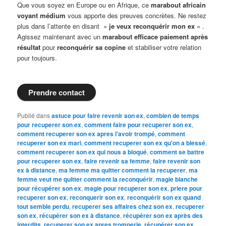
Que vous soyez en Europe ou en Afrique, ce
marabout africain
voyant médium
vous apporte des preuves concrètes. Ne restez
plus dans l’attente en disant »
je veux reconquérir mon ex
« .
Agissez maintenant avec un
marabout efficace paiement après
résultat
pour
reconquérir sa copine
et stabiliser votre relation
pour toujours.
Prendre contact
Publié dans
astuce pour faire revenir son ex
,
combien de temps
pour recuperer son ex
,
comment faire pour recuperer son ex
,
comment recuperer son ex apres l'avoir trompé
,
comment
recuperer son ex mari
,
comment recuperer son ex qu'on a blessé
,
comment recuperer son ex qui nous a bloqué
,
comment se battre
pour recuperer son ex
,
faire revenir sa femme
,
faire revenir son
ex à distance
,
ma femme ma quitter comment la recuperer
,
ma
femme veut me quitter comment la reconquérir
,
magie blanche
pour récupérer son ex
,
magie pour recuperer son ex
,
priere pour
recuperer son ex
,
reconquerir son ex
,
reconquérir son ex quand
tout semble perdu
,
recuperer ses affaires chez son ex
,
recuperer
son ex
,
récupérer son ex à distance
,
récupérer son ex après des
interdits
,
recuperer son ex apres tromperie
,
récupérer son ex