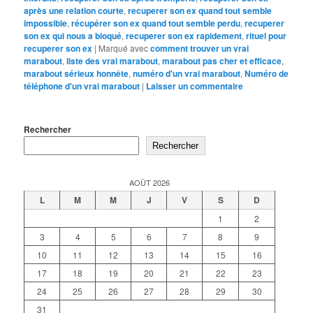
après une relation courte
,
recuperer son ex quand tout semble
impossible
,
récupérer son ex quand tout semble perdu
,
recuperer
son ex qui nous a bloqué
,
recuperer son ex rapidement
,
rituel pour
recuperer son ex
|
Marqué avec
comment trouver un vrai
marabout
,
liste des vrai marabout
,
marabout pas cher et efficace
,
marabout sérieux honnête
,
numéro d'un vrai marabout
,
Numéro de
téléphone d'un vrai marabout
|
Laisser un commentaire
Rechercher
Rechercher
AOÛT 2026
L
M
M
J
V
S
D
1
2
3
4
5
6
7
8
9
10
11
12
13
14
15
16
17
18
19
20
21
22
23
24
25
26
27
28
29
30
31