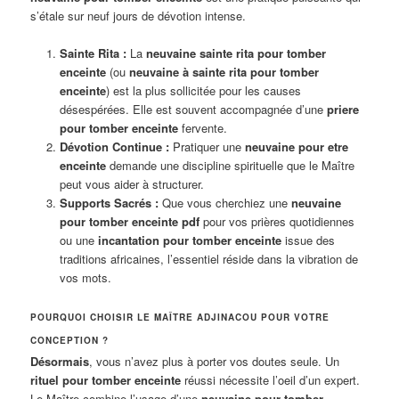
s’étale sur neuf jours de dévotion intense.
Sainte Rita :
La
neuvaine sainte rita pour tomber
enceinte
(ou
neuvaine à sainte rita pour tomber
enceinte
) est la plus sollicitée pour les causes
désespérées. Elle est souvent accompagnée d’une
priere
pour tomber enceinte
fervente.
Dévotion Continue :
Pratiquer une
neuvaine pour etre
enceinte
demande une discipline spirituelle que le Maître
peut vous aider à structurer.
Supports Sacrés :
Que vous cherchiez une
neuvaine
pour tomber enceinte pdf
pour vos prières quotidiennes
ou une
incantation pour tomber enceinte
issue des
traditions africaines, l’essentiel réside dans la vibration de
vos mots.
POURQUOI CHOISIR LE MAÎTRE ADJINACOU POUR VOTRE
CONCEPTION ?
Désormais
, vous n’avez plus à porter vos doutes seule. Un
rituel pour tomber enceinte
réussi nécessite l’oeil d’un expert.
Le Maître combine l’usage d’une
neuvaine pour tomber