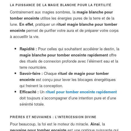
LA PUISSANCE DE LA MAGIE BLANCHE POUR LA FERTILITÉ
Contrairement aux magies sombres, la
magie blanche pour
tomber enceinte
utilise les énergies pures de la terre et de la
lune.
En effet
, pratiquer un
rituel magie blanche pour tomber
enceinte
permet de purifier votre aura et de préparer votre corps
à accueillir la vie.
Rapidité :
Pour celles qui souhaitent accélérer le destin, la
magie blanche pour tomber enceinte rapidement
offre
des rituels de connexion profonde avec l’élément eau et la
terre nourricière.
Savoir-faire :
Chaque
rituel de magie pour tomber
enceinte
est conçu pour lever les blocages énergétiques
qui freinent la conception.
Efficacité :
Un
rituel pour tomber enceinte rapidement
doit toujours s’accompagner d’une intention pure et d’une
sérénité totale.
PRIÈRES ET NEUVAINES : L’INTERCESSION DIVINE
Pour beaucoup, la foi est le moteur du miracle.
Ainsi
, la
neuvaine pour tomber enceinte
est une pratique puissante qui