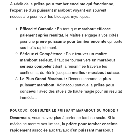
Au-delà de la
prière pour tomber enceinte qui fonctionne
,
l’expertise d’un
puissant marabout voyant
est souvent
nécessaire pour lever les blocages mystiques.
Efficacité Garantie :
En tant que
marabout efficace
paiement après resultat
, le Maître s’engage à vos côtés
pour une
prière puissante pour tomber enceinte
qui porte
ses fruits rapidement.
Sérieux et Compétence :
Pour
trouver un maître
marabout serieux
, il faut se tourner vers un
marabout
serieux competent
dont la renommée traverse les
continents, du Bénin jusqu’au
meilleur marabout suisse
.
Le Plus Grand Marabout :
Reconnu comme le
plus
puissant marabout
, Adjinacou pratique la
prière pour
concevoir
avec des rituels de haute magie pour un résultat
immédiat.
POURQUOI CONSULTER LE PUISSANT MARABOUT DU MONDE ?
Désormais
, vous n’avez plus à porter ce fardeau seule. Si la
médecine montre ses limites, la
prière pour tomber enceinte
rapidement
associée aux travaux d’un
puissant marabout