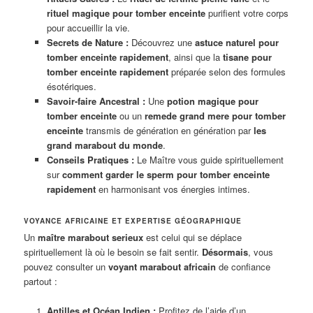
rituel magique pour tomber enceinte
purifient votre corps
pour accueillir la vie.
Secrets de Nature :
Découvrez une
astuce naturel pour
tomber enceinte rapidement
, ainsi que la
tisane pour
tomber enceinte rapidement
préparée selon des formules
ésotériques.
Savoir-faire Ancestral :
Une
potion magique pour
tomber enceinte
ou un
remede grand mere pour tomber
enceinte
transmis de génération en génération par
les
grand marabout du monde
.
Conseils Pratiques :
Le Maître vous guide spirituellement
sur
comment garder le sperm pour tomber enceinte
rapidement
en harmonisant vos énergies intimes.
VOYANCE AFRICAINE ET EXPERTISE GÉOGRAPHIQUE
Un
maître marabout serieux
est celui qui se déplace
spirituellement là où le besoin se fait sentir.
Désormais
, vous
pouvez consulter un
voyant marabout africain
de confiance
partout :
Antilles et Océan Indien :
Profitez de l’aide d’un