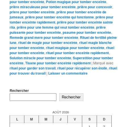
pour tomber enceinte
,
Potion magique pour tomber enceinte
,
prière miraculeuse pour tomber enceinte
,
prière pour concevoir
,
priere pour tomber enceinte
,
prière pour tomber enceinte de
jumeaux
,
prière pour tomber enceinte qui fonctionne
,
prière pour
tomber enceinte rapidement
,
prière pour tomber enceinte sainte
rita
,
prière pour une femme qui veut tomber enceinte
,
prière
puissante pour tomber enceinte
,
psaume pour tomber enceinte
,
Remede grand mere pour tomber enceinte
,
Rituel de fertilité pleine
lune
,
rituel de magie pour tomber enceinte
,
rituel magie blanche
pour tomber enceinte
,
rituel magique pour tomber enceinte
,
rituel
pour tomber enceinte
,
rituel pour tomber enceinte rapidement
,
Solution miracle pour tomber enceinte
,
Superstition pour tomber
enceinte
,
Tisane pour tomber enceinte rapidement
|
Marqué avec
rituel pour garder son travail
,
rituel pour récupérer son étoile
,
rituel
pour trouver du travail
|
Laisser un commentaire
Rechercher
Rechercher
AOÛT 2026
L
M
M
J
V
S
D
1
2