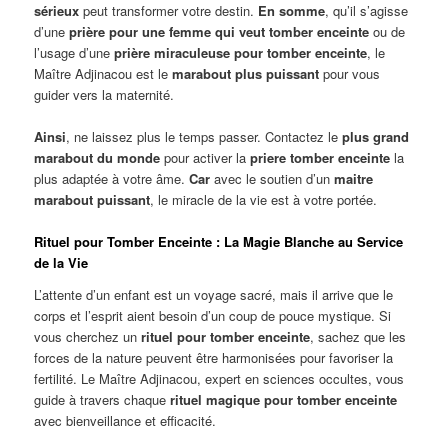
sérieux
peut transformer votre destin.
En somme
, qu’il s’agisse
d’une
prière pour une femme qui veut tomber enceinte
ou de
l’usage d’une
prière miraculeuse pour tomber enceinte
, le
Maître Adjinacou est le
marabout plus puissant
pour vous
guider vers la maternité.
Ainsi
, ne laissez plus le temps passer. Contactez le
plus grand
marabout du monde
pour activer la
priere tomber enceinte
la
plus adaptée à votre âme.
Car
avec le soutien d’un
maitre
marabout puissant
, le miracle de la vie est à votre portée.
Rituel pour Tomber Enceinte : La Magie Blanche au Service
de la Vie
L’attente d’un enfant est un voyage sacré, mais il arrive que le
corps et l’esprit aient besoin d’un coup de pouce mystique. Si
vous cherchez un
rituel pour tomber enceinte
, sachez que les
forces de la nature peuvent être harmonisées pour favoriser la
fertilité. Le Maître Adjinacou, expert en sciences occultes, vous
guide à travers chaque
rituel magique pour tomber enceinte
avec bienveillance et efficacité.