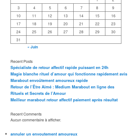
3
4
5
6
7
8
9
10
11
12
13
14
15
16
17
18
19
20
21
22
23
24
25
26
27
28
29
30
31
« Juin
Recent Posts
Spécialiste de retour affectif rapide puissant en 24h
Magie blanche rituel d’amour qui fonctionne rapidement avis
Marabout envoûtement amoureux rapide
Retour de l’Être Aimé : Medium Marabout en ligne des
Rituels et Secrets de l’Amour
Meilleur marabout retour affectif paiement après résultat
Recent Comments
Aucun commentaire à afficher.
annuler un envoutement amoureux