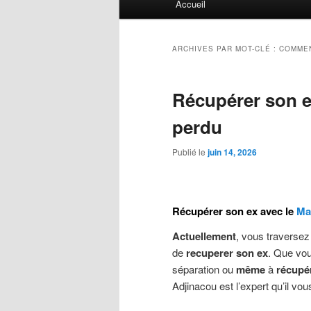
Accueil
principal
ARCHIVES PAR MOT-CLÉ :
COMMEN
Récupérer son e
perdu
Publié le
juin 14, 2026
Récupérer son ex avec le
Ma
Actuellement
, vous traversez
de
recuperer son ex
. Que vo
séparation ou
même
à
récupé
Adjinacou est l’expert qu’il vous