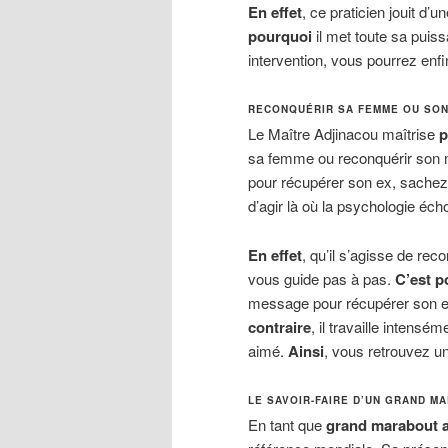
En effet
, ce praticien jouit d’
pourquoi
il met toute sa puiss
intervention, vous pourrez enf
RECONQUÉRIR SA FEMME OU SON 
Le Maître Adjinacou maîtrise
p
sa femme ou reconquérir son 
pour récupérer son ex, sachez
d’agir là où la psychologie éch
En effet
, qu’il s’agisse de re
vous guide pas à pas.
C’est p
message pour récupérer son 
contraire
, il travaille intensém
aimé.
Ainsi
, vous retrouvez un
LE SAVOIR-FAIRE D’UN GRAND M
En tant que
grand marabout a