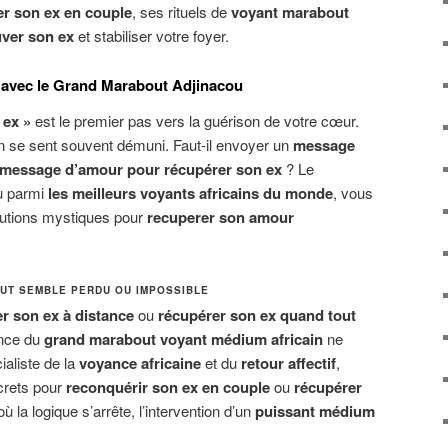
er son ex en couple
, ses rituels de
voyant marabout
uver son ex
et stabiliser votre foyer.
avec le Grand Marabout Adjinacou
 ex »
est le premier pas vers la guérison de votre cœur.
on se sent souvent démuni. Faut-il envoyer un
message
message d’amour pour récupérer son ex
? Le
u parmi
les meilleurs voyants africains du monde
, vous
olutions mystiques pour
recuperer son amour
UT SEMBLE PERDU OU IMPOSSIBLE
r son ex à distance
ou
récupérer son ex quand tout
ance du
grand marabout voyant médium africain
ne
ialiste de la
voyance africaine
et du
retour affectif
,
ecrets pour
reconquérir son ex en couple
ou
récupérer
où la logique s’arrête, l’intervention d’un
puissant médium