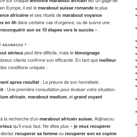
nce sur chaque
annonce marabout africain
est un gage de
en Europe, il est le
marabout suisse romande
le plus
nce africaine
et ses rituels de
marabout voyance
ex en 4h
dans certains cas d’urgence, ou de suivre une
»
reconquérir son ex 10 étapes vers le succès
« .
T ADJINACOU ?
out sérieux
peut être difficile, mais le
témoignage
reux clients confirme son efficacité. En tant que
meilleur
 des conditions uniques :
ent apres resultat
: La preuve de son honnêteté.
it
: Une première consultation pour évaluer votre situation.
ium africain
,
marabout medium
, et
grand voyant
à la recherche d’un
marabout africain suisse
, Adjinacou
erieux
qu’il vous faut. Ne dites plus «
je veux recuperer
 deviez
recuperer sa femme
ou
recuperer son ex copine