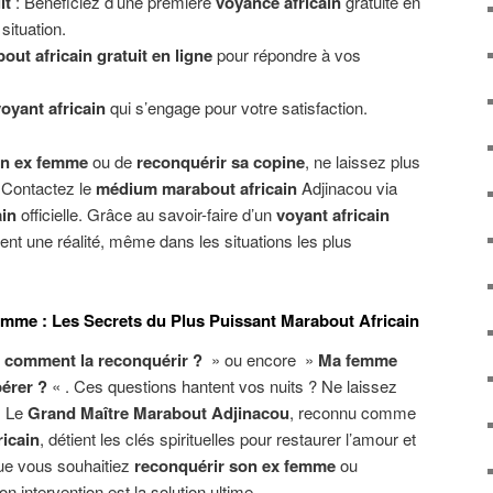
it
: Bénéficiez d’une première
voyance africain
gratuite en
situation.
out africain gratuit en ligne
pour répondre à vos
yant africain
qui s’engage pour votre satisfaction.
on ex femme
ou de
reconquérir sa copine
, ne laissez plus
 Contactez le
médium marabout africain
Adjinacou via
ain
officielle. Grâce au savoir-faire d’un
voyant africain
ent une réalité, même dans les situations les plus
me : Les Secrets du Plus Puissant Marabout Africain
 comment la reconquérir ?
» ou encore »
Ma femme
pérer ?
« . Ces questions hantent vos nuits ? Ne laissez
. Le
Grand Maître Marabout Adjinacou
, reconnu comme
ricain
, détient les clés spirituelles pour restaurer l’amour et
Que vous souhaitiez
reconquérir son ex femme
ou
son intervention est la solution ultime.