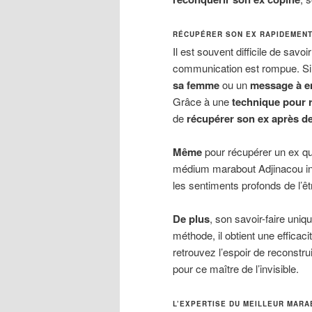
RÉCUPÉRER SON EX RAPIDEMENT
Il est souvent difficile de savoi
communication est rompue. S
sa femme
ou un
message à en
Grâce à une
technique pour 
de
récupérer son ex après de
Même
pour récupérer un ex qu
médium marabout Adjinacou in
les sentiments profonds de l’êt
De plus
, son savoir-faire uniq
méthode, il obtient une effica
retrouvez l’espoir de reconstru
pour ce maître de l’invisible.
L’EXPERTISE DU MEILLEUR MARA