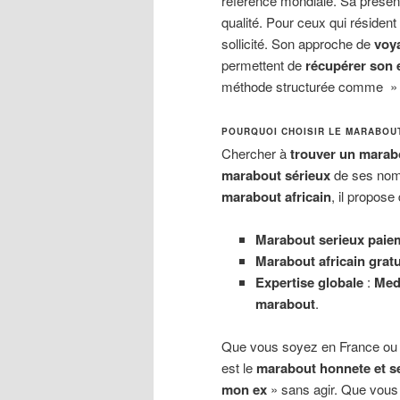
référence mondiale. Sa prése
qualité. Pour ceux qui résident 
sollicité. Son approche de
voya
permettent de
récupérer son 
méthode structurée comme 
POURQUOI CHOISIR LE MARABOU
Chercher à
trouver un marab
marabout sérieux
de ses nomb
marabout africain
, il propose
Marabout serieux paiem
Marabout africain gratu
Expertise globale
:
Med
marabout
.
Que vous soyez en France ou 
est le
marabout honnete et s
mon ex
» sans agir. Que vous