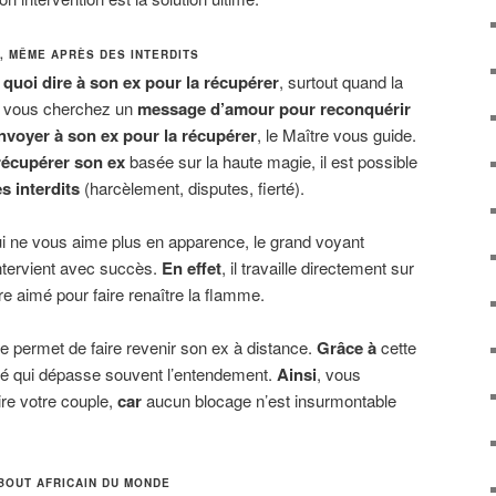
, MÊME APRÈS DES INTERDITS
r
quoi dire à son ex pour la récupérer
, surtout quand la
i vous cherchez un
message d’amour pour reconquérir
voyer à son ex pour la récupérer
, le Maître vous guide.
récupérer son ex
basée sur la haute magie, il est possible
s interdits
(harcèlement, disputes, fierté).
i ne vous aime plus en apparence, le grand voyant
tervient avec succès.
En effet
, il travaille directement sur
re aimé pour faire renaître la flamme.
ue permet de faire revenir son ex à distance.
Grâce à
cette
cité qui dépasse souvent l’entendement.
Ainsi
, vous
ire votre couple,
car
aucun blocage n’est insurmontable
BOUT AFRICAIN DU MONDE