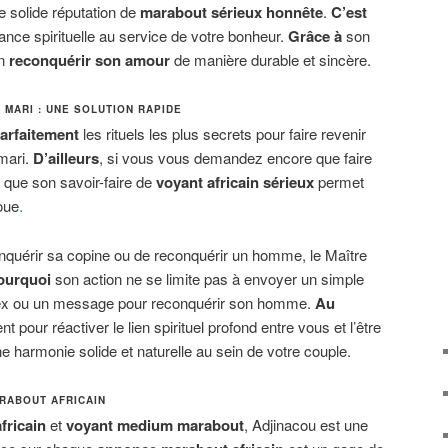
une solide réputation de
marabout sérieux honnête
.
C’est
ance spirituelle au service de votre bonheur.
Grâce à
son
in
reconquérir son amour
de manière durable et sincère.
MARI : UNE SOLUTION RAPIDE
arfaitement
les rituels les plus secrets pour faire revenir
mari.
D’ailleurs
, si vous vous demandez encore que faire
 que son savoir-faire de
voyant africain sérieux
permet
oue
.
conquérir sa copine ou de reconquérir un homme, le Maître
ourquoi
son action ne se limite pas à envoyer un simple
ex ou un message pour reconquérir son homme.
Au
ent pour réactiver le lien spirituel profond entre vous et l’être
e harmonie solide et naturelle au sein de votre couple.
ARABOUT AFRICAIN
fricain
et
voyant medium marabout
, Adjinacou est une