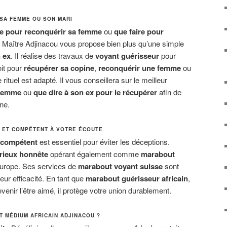
SA FEMME OU SON MARI
re pour reconquérir sa femme
ou
que faire pour
 Maître Adjinacou vous propose bien plus qu’une simple
n ex
. Il réalise des travaux de
voyant guérisseur
pour
oit pour
récupérer sa copine
,
reconquérir une femme
ou
 rituel est adapté. Il vous conseillera sur le meilleur
 femme
ou
que dire à son ex pour le récupérer
afin de
ne.
X ET COMPÉTENT À VOTRE ÉCOUTE
 compétent
est essentiel pour éviter les déceptions.
rieux honnête
opérant également comme
marabout
urope. Ses services de
marabout voyant suisse
sont
leur efficacité. En tant que
marabout guérisseur africain
,
evenir l’être aimé, il protège votre union durablement.
 MÉDIUM AFRICAIN ADJINACOU ?