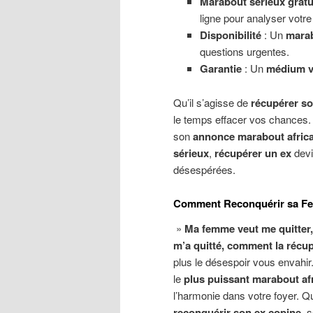
Marabout sérieux gratu
ligne pour analyser votre 
Disponibilité
: Un
marab
questions urgentes.
Garantie
: Un
médium vo
Qu’il s’agisse de
récupérer s
le temps effacer vos chances.
son
annonce marabout afric
sérieux
,
récupérer un ex
devi
désespérées.
Comment Reconquérir sa Fem
»
Ma femme veut me quitter,
m’a quitté, comment la récu
plus le désespoir vous envahir
le
plus puissant marabout af
l’harmonie dans votre foyer. 
reconquérir son ex copine
, 