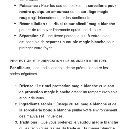
Puissance :
Pour les cas complexes, la
sorcellerie pour
rendre quelqu un amoureux
ou un
sortilège magie
rouge
agit intensément sur les sentiments.
Réconciliation :
Le
rituel retour affectif magie blanche
permet de retrouver l’harmonie après une dispute.
Séparation :
Si une tierce personne nuit à votre union, il
est possible de
separer un couple magie blanche
pour
protéger votre foyer.
PROTECTION ET PURIFICATION : LE BOUCLIER SPIRITUEL
Par ailleurs
, il est indispensable de se prémunir contre les
ondes négatives.
Défense :
Le
rituel protection magie blanche
et le
sort
de protection magie blanche
créent un rempart inviolable
autour de vous.
Ingrédients sacrés :
L’usage du
sel magie blanche
et de
la
sorcellerie bougie blanche
purifie votre environnement
des mauvaises influences.
Traditions :
Que vous préfériez le
vaudou magie blanche
ou les techniques issues du
traité sur la magie blanche
,