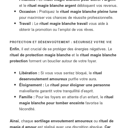
et le
rituel magie blanche argent
débloquent vos revenus.
Occasion :
Pratiquez le
rituel magie blanche pleine lune
pour maximiser vos chances de réussite professionnelle.
Travail :
Le
rituel magie blanche travail
vous aide à
obtenir la promotion ou l’emploi de vos rêves.
PROTECTION ET DÉSENVOÛTEMENT : SÉCURISEZ VOTRE VIE
Enfin
, il est crucial de se protéger des énergies négatives. Le
rituel de protection magie blanche
et le
rituel magie blanche
protection
forment un bouclier autour de votre foyer.
Libération :
Si vous vous sentez bloqué, le
rituel
desenvoutement amoureux
purifie votre aura.
Éloignement :
Le
rituel pour éloigner une personne
malveillante garantit votre tranquillité d’esprit.
Famille :
Pour les foyers en attente d’un enfant, le
rituel
magie blanche pour tomber enceinte
favorise la
fécondité.
Ainsi
, chaque
sortilege envoutement amoureux
ou
rituel de
magie d amour
est réalisé avec une discrétion absolue.
Car