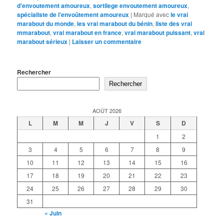
d'envoutement amoureux
,
sortilege envoutement amoureux
,
spécialiste de l'envoûtement amoureux
|
Marqué avec
le vrai
marabout du monde
,
les vrai marabout du bénin
,
liste des vrai
mmarabout
,
vrai marabout en france
,
vrai marabout puissant
,
vrai
marabout sérieux
|
Laisser un commentaire
Rechercher
Rechercher
AOÛT 2026
L
M
M
J
V
S
D
1
2
3
4
5
6
7
8
9
10
11
12
13
14
15
16
17
18
19
20
21
22
23
24
25
26
27
28
29
30
31
« Juin