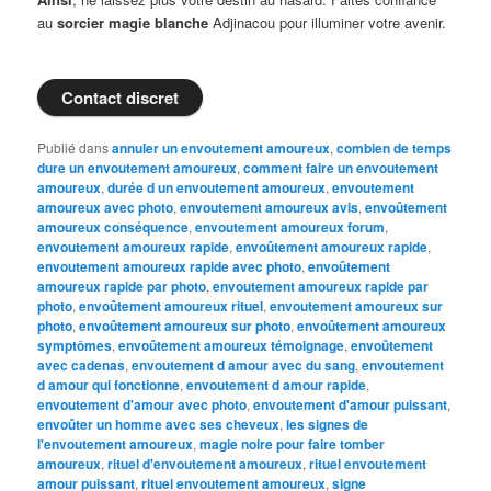
au
sorcier magie blanche
Adjinacou pour illuminer votre avenir.
Contact discret
Publié dans
annuler un envoutement amoureux
,
combien de temps
dure un envoutement amoureux
,
comment faire un envoutement
amoureux
,
durée d un envoutement amoureux
,
envoutement
amoureux avec photo
,
envoutement amoureux avis
,
envoûtement
amoureux conséquence
,
envoutement amoureux forum
,
envoutement amoureux rapide
,
envoûtement amoureux rapide
,
envoutement amoureux rapide avec photo
,
envoûtement
amoureux rapide par photo
,
envoutement amoureux rapide par
photo
,
envoûtement amoureux rituel
,
envoutement amoureux sur
photo
,
envoûtement amoureux sur photo
,
envoûtement amoureux
symptômes
,
envoûtement amoureux témoignage
,
envoûtement
avec cadenas
,
envoutement d amour avec du sang
,
envoutement
d amour qui fonctionne
,
envoutement d amour rapide
,
envoutement d'amour avec photo
,
envoutement d'amour puissant
,
envoûter un homme avec ses cheveux
,
les signes de
l'envoutement amoureux
,
magie noire pour faire tomber
amoureux
,
rituel d'envoutement amoureux
,
rituel envoutement
amour puissant
,
rituel envoutement amoureux
,
signe