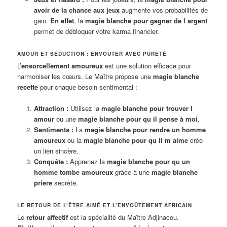
avoir de la chance aux jeux
augmente vos probabilités de
gain.
En effet
, la
magie blanche pour gagner de l argent
permet de débloquer votre karma financier.
AMOUR ET SÉDUCTION : ENVOÛTER AVEC PURETÉ
L’
ensorcellement amoureux
est une solution efficace pour
harmoniser les cœurs. Le Maître propose une
magie blanche
recette
pour chaque besoin sentimental :
Attraction :
Utilisez la
magie blanche pour trouver l
amour
ou une
magie blanche pour qu il pense à moi
.
Sentiments :
La
magie blanche pour rendre un homme
amoureux
ou la
magie blanche pour qu il m aime
crée
un lien sincère.
Conquête :
Apprenez la
magie blanche pour qu un
homme tombe amoureux
grâce à une
magie blanche
priere
secrète.
LE RETOUR DE L’ÊTRE AIMÉ ET L’ENVOÛTEMENT AFRICAIN
Le
retour affectif
est la spécialité du Maître Adjinacou.