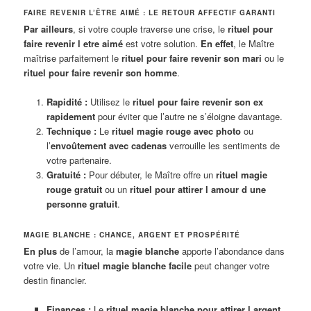
FAIRE REVENIR L’ÊTRE AIMÉ : LE RETOUR AFFECTIF GARANTI
Par ailleurs
, si votre couple traverse une crise, le
rituel pour
faire revenir l etre aimé
est votre solution.
En effet
, le Maître
maîtrise parfaitement le
rituel pour faire revenir son mari
ou le
rituel pour faire revenir son homme
.
Rapidité :
Utilisez le
rituel pour faire revenir son ex
rapidement
pour éviter que l’autre ne s’éloigne davantage.
Technique :
Le
rituel magie rouge avec photo
ou
l’
envoûtement avec cadenas
verrouille les sentiments de
votre partenaire.
Gratuité :
Pour débuter, le Maître offre un
rituel magie
rouge gratuit
ou un
rituel pour attirer l amour d une
personne gratuit
.
MAGIE BLANCHE : CHANCE, ARGENT ET PROSPÉRITÉ
En plus
de l’amour, la
magie blanche
apporte l’abondance dans
votre vie. Un
rituel magie blanche facile
peut changer votre
destin financier.
Finances :
Le
rituel magie blanche pour attirer l argent