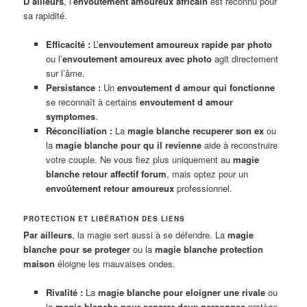
D’ailleurs
, l’
envoutement amoureux africain
est reconnu pour
sa rapidité.
Efficacité :
L’
envoutement amoureux rapide par photo
ou l’
envoutement amoureux avec photo
agit directement
sur l’âme.
Persistance :
Un
envoutement d amour qui fonctionne
se reconnaît à certains
envoutement d amour
symptomes
.
Réconciliation :
La
magie blanche recuperer son ex
ou
la
magie blanche pour qu il revienne
aide à reconstruire
votre couple. Ne vous fiez plus uniquement au
magie
blanche retour affectif forum
, mais optez pour un
envoûtement retour amoureux
professionnel.
PROTECTION ET LIBÉRATION DES LIENS
Par ailleurs
, la magie sert aussi à se défendre. La
magie
blanche pour se proteger
ou la
magie blanche protection
maison
éloigne les mauvaises ondes.
Rivalité :
La
magie blanche pour eloigner une rivale
ou
la
magie blanche pour separer deux personnes
protège