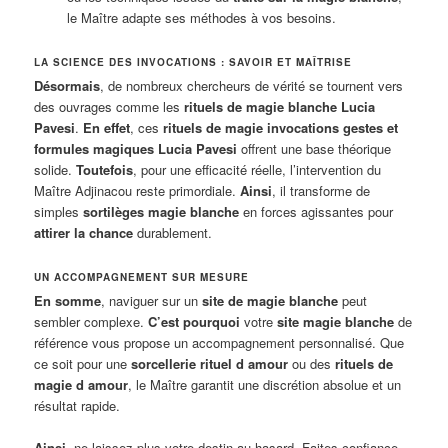
le Maître adapte ses méthodes à vos besoins.
LA SCIENCE DES INVOCATIONS : SAVOIR ET MAÎTRISE
Désormais
, de nombreux chercheurs de vérité se tournent vers
des ouvrages comme les
rituels de magie blanche Lucia
Pavesi
.
En effet
, ces
rituels de magie invocations gestes et
formules magiques Lucia Pavesi
offrent une base théorique
solide.
Toutefois
, pour une efficacité réelle, l’intervention du
Maître Adjinacou reste primordiale.
Ainsi
, il transforme de
simples
sortilèges magie blanche
en forces agissantes pour
attirer la chance
durablement.
UN ACCOMPAGNEMENT SUR MESURE
En somme
, naviguer sur un
site de magie blanche
peut
sembler complexe.
C’est pourquoi
votre
site magie blanche
de
référence vous propose un accompagnement personnalisé. Que
ce soit pour une
sorcellerie rituel d amour
ou des
rituels de
magie d amour
, le Maître garantit une discrétion absolue et un
résultat rapide.
Ainsi
, ne laissez plus votre destin au hasard. Faites confiance