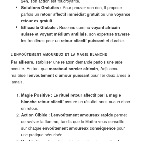
24h
, son action est foudroyante.
Solutions Gratuites :
Pour prouver son don, il propose
parfois un
retour affectif immédiat gratuit
ou une
voyance
retour ex gratuit
.
Efficacité Globale :
Reconnu comme
voyant africain
suisse
et
voyant médium antillais
, son expertise traverse
les frontières pour un
retour affectif puissant
et durable.
L’ENVOÛTEMENT AMOUREUX ET LA MAGIE BLANCHE
Par ailleurs
, stabiliser une relation demande parfois une aide
occulte. En tant que
marabout sorcier africain
, Adjinacou
maîtrise l’
envoutement d amour puissant
pour lier deux âmes à
jamais.
Magie Positive :
Le
rituel retour affectif
par la
magie
blanche retour affectif
assure un résultat sans aucun choc
en retour.
Action Ciblée :
L’
envoûtement amoureux rapide
permet
de raviver la flamme, tandis que le Maître vous conseille
sur chaque
envoûtement amoureux conséquence
pour
une pratique sécurisée.