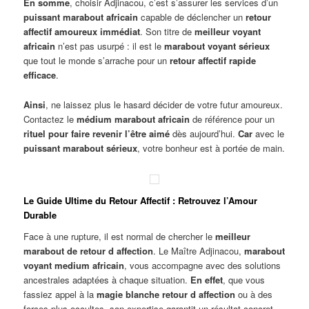
En somme
, choisir Adjinacou, c’est s’assurer les services d’un
puissant marabout africain
capable de déclencher un
retour
affectif amoureux immédiat
. Son titre de
meilleur voyant
africain
n’est pas usurpé : il est le
marabout voyant sérieux
que tout le monde s’arrache pour un
retour affectif rapide
efficace
.
Ainsi
, ne laissez plus le hasard décider de votre futur amoureux.
Contactez le
médium marabout africain
de référence pour un
rituel pour faire revenir l’être aimé
dès aujourd’hui.
Car
avec le
puissant marabout sérieux
, votre bonheur est à portée de main.
Le Guide Ultime du Retour Affectif : Retrouvez l’Amour
Durable
Face à une rupture, il est normal de chercher le
meilleur
marabout de retour d affection
. Le Maître Adjinacou,
marabout
voyant medium africain
, vous accompagne avec des solutions
ancestrales adaptées à chaque situation.
En effet
, que vous
fassiez appel à la
magie blanche retour d affection
ou à des
forces plus occultes, son expertise garantit un résultat concret.