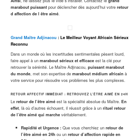
Ainsi
, ne laissez plus le vide s’installer. Contactez le
grand
marabout puissant
pour déclencher dès aujourd’hui votre
retour
d affection de l être aimé
.
Grand Maître Adjinacou
: Le Meilleur Voyant Africain Sérieux
Reconnu
Dans un monde où les incertitudes sentimentales pèsent lourd,
faire appel à un
marabout sérieux et efficace
est la clé pour
retrouver la sérénité. Le Maître Adjinacou,
puissant marabout
du monde
, met son expertise de
marabout médium africain
à
votre service pour résoudre vos problèmes les plus complexes.
RETOUR AFFECTIF IMMÉDIAT : RETROUVEZ L’ÊTRE AIMÉ EN 24H
Le
retour de l’être aimé
est la spécialité absolue du Maître.
En
effet
, là où d’autres échouent, il réussit grâce à un
rituel retour
de l’être aimé qui marche
véritablement.
Rapidité et Urgence :
Que vous cherchiez un
retour de
l’être aimé en 24h
ou un
retour d’affection rapide en