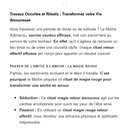
Travaux Occultes et Rituels : Transformez votre Vie
Amoureuse
Vous traversez une période de doute ou de solitude ? Le Maître
Adjinacou,
sorcier vaudou efficace
, met son savoir-faire au
service de votre bonheur.
En effet
, qu’il s’agisse de restaurer un
lien brisé ou de créer une nouvelle idylle, chaque
rituel retour
affectif efficace
est conçu pour apporter un résultat concret.
PASSER DE L’AMITIÉ À L’AMOUR : LA MAGIE ROUGE
Parfois, les sentiments évoluent et le désir s’installe.
C’est
pourquoi
le Maître propose un
rituel de magie rouge pour
transformer une amitié en amour
.
Séduction :
Ce
rituel magie retour amoureux
agit sur les
centres émotionnels pour ouvrir les yeux de l’être aimé.
Passion :
En utilisant un
rituel magie rouge retour
affectif
, vous réveillez une attirance physique et spirituelle
irrépressible.