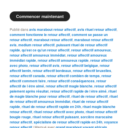
Commencer maintenant
Publié dans
avis marabout retour affectif
,
avis rituel retour affectif
,
comment fonctionne le retour affectif
,
comment se passe un
retour affectif
,
marabout retour affectif
,
marabout retour affectif
avis
,
medium retour affectif
,
puissant rituel de retour affectif
rapide
,
qu'est ce qu'un retour affectif
,
retour affectif amoureux
,
retour affectif amoureux immédiat
,
retour affectif amoureux
immédiat rapide
,
retour affectif amoureux rapide
,
retour affectif
avec photo
,
retour affectif avis
,
retour affectif belgique
,
retour
affectif benin
,
retour affectif bordeaux
,
retour affectif bruxelles
,
retour affectif canada
,
retour affectif combien de temps
,
retour
affectif comment faire
,
retour affectif conséquences
,
retour
affectif de l être aimé
,
retour affectif magie blanche
,
retour affectif
paiement après résultat
,
retour affectif rapide de l être aimé
,
rituel
de magie blanche pour retour affectif
,
rituel de retour affectif
,
rituel
de retour affectif amoureux immédiat
,
rituel de retour affectif
rapide
,
rituel de retour affectif rapide en 24h
,
rituel magie blanche
retour affectif
,
rituel retour affectif avec photo
,
rituel retour affectif
bougie rouge
,
rituel retour affectif puissant
,
sorcière marocaine
retour affectif
,
spécialiste de retour affectif rapide en 24h
,
voyance
retour affectif
|
Marqué avec
grand marabout voyant africain
,