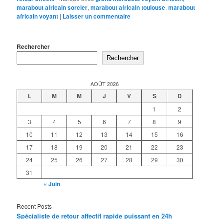
marabout africain sorcier
,
marabout africain toulouse
,
marabout
africain voyant
|
Laisser un commentaire
Rechercher
Rechercher
AOÛT 2026
L
M
M
J
V
S
D
1
2
3
4
5
6
7
8
9
10
11
12
13
14
15
16
17
18
19
20
21
22
23
24
25
26
27
28
29
30
31
« Juin
Recent Posts
Spécialiste de retour affectif rapide puissant en 24h