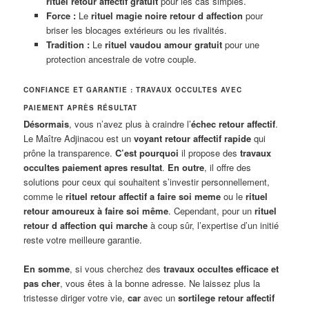
rituel retour affectif gratuit
pour les cas simples.
Force :
Le
rituel magie noire retour d affection
pour
briser les blocages extérieurs ou les rivalités.
Tradition :
Le
rituel vaudou amour gratuit
pour une
protection ancestrale de votre couple.
CONFIANCE ET GARANTIE : TRAVAUX OCCULTES AVEC
PAIEMENT APRÈS RÉSULTAT
Désormais
, vous n’avez plus à craindre l’
échec retour affectif
.
Le Maître Adjinacou est un
voyant retour affectif rapide
qui
prône la transparence.
C’est pourquoi
il propose des
travaux
occultes paiement apres resultat
.
En outre
, il offre des
solutions pour ceux qui souhaitent s’investir personnellement,
comme le
rituel retour affectif a faire soi meme
ou le
rituel
retour amoureux à faire soi même
. Cependant, pour un
rituel
retour d affection qui marche
à coup sûr, l’expertise d’un initié
reste votre meilleure garantie.
En somme
, si vous cherchez des
travaux occultes efficace et
pas cher
, vous êtes à la bonne adresse. Ne laissez plus la
tristesse diriger votre vie,
car
avec un
sortilege retour affectif