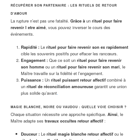
RÉCUPÉRER SON PARTENAIRE : LES RITUELS DE RETOUR
D’AMOUR
La rupture n’est pas une fatalité.
Grâce à
un
rituel pour faire
revenir l etre aimé
, vous pouvez inverser le cours des
événements.
Rapidité :
Le
rituel pour faire revenir son ex rapidement
cible les souvenirs positifs pour effacer les rancœurs.
Engagement :
Que ce soit un
rituel pour faire revenir
son homme
ou un
rituel pour faire revenir son mari
, le
Maître travaille sur la fidélité et l’engagement.
Puissance :
Un
rituel puissant retour affectif
combiné à
un
rituel de réconciliation amoureuse
garantit une union
plus solide qu’avant
.
MAGIE BLANCHE, NOIRE OU VAUDOU : QUELLE VOIE CHOISIR ?
Chaque situation nécessite une approche spécifique.
Ainsi
, le
Maître adapte ses
travaux occultes retour affectif
:
Douceur :
Le
rituel magie blanche retour affectif
ou le