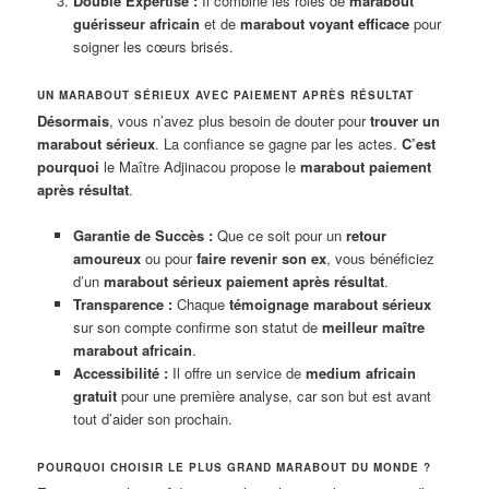
Double Expertise :
Il combine les rôles de
marabout
guérisseur africain
et de
marabout voyant efficace
pour
soigner les cœurs brisés.
UN MARABOUT SÉRIEUX AVEC PAIEMENT APRÈS RÉSULTAT
Désormais
, vous n’avez plus besoin de douter pour
trouver un
marabout sérieux
. La confiance se gagne par les actes.
C’est
pourquoi
le Maître Adjinacou propose le
marabout paiement
après résultat
.
Garantie de Succès :
Que ce soit pour un
retour
amoureux
ou pour
faire revenir son ex
, vous bénéficiez
d’un
marabout sérieux paiement après résultat
.
Transparence :
Chaque
témoignage marabout sérieux
sur son compte confirme son statut de
meilleur maître
marabout africain
.
Accessibilité :
Il offre un service de
medium africain
gratuit
pour une première analyse, car son but est avant
tout d’aider son prochain.
POURQUOI CHOISIR LE PLUS GRAND MARABOUT DU MONDE ?