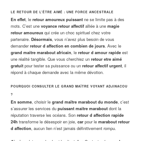
LE RETOUR DE L’ÊTRE AIMÉ : UNE FORCE ANCESTRALE
En effet
, le
retour amoureux puissant
ne se limite pas à des
mots. C’est une
voyance retour affectif
alliée à une
magie
retour amoureux
qui crée un choc spirituel chez votre
partenaire.
Désormais
, vous n’avez plus besoin de vous
demander
retour d affection en combien de jours
. Avec le
grand maitre marabout africain
, le
retour d amour rapide
est
une réalité tangible. Que vous cherchiez un
retour etre aimé
gratuit
pour tester sa puissance ou un
retour affectif urgent
, il
répond à chaque demande avec la même dévotion.
POURQUOI CONSULTER LE GRAND MAÎTRE VOYANT ADJINACOU
?
En somme
, choisir le
grand maître marabout du monde
, c’est
s’assurer les services du
puissant maitre marabout
dont la
réputation traverse les océans. Son
retour d affection rapide
24h
transforme le désespoir en joie,
car
pour le
marabout retour
d affection
, aucun lien n’est jamais définitivement rompu.