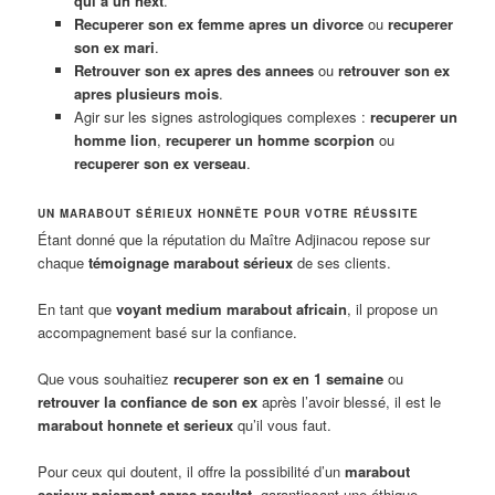
qui a un next
.
Recuperer son ex femme apres un divorce
ou
recuperer
son ex mari
.
Retrouver son ex apres des annees
ou
retrouver son ex
apres plusieurs mois
.
Agir sur les signes astrologiques complexes :
recuperer un
homme lion
,
recuperer un homme scorpion
ou
recuperer son ex verseau
.
UN MARABOUT SÉRIEUX HONNÊTE POUR VOTRE RÉUSSITE
Étant donné que la réputation du Maître Adjinacou repose sur
chaque
témoignage marabout sérieux
de ses clients.
En tant que
voyant medium marabout africain
, il propose un
accompagnement basé sur la confiance.
Que vous souhaitiez
recuperer son ex en 1 semaine
ou
retrouver la confiance de son ex
après l’avoir blessé, il est le
marabout honnete et serieux
qu’il vous faut.
Pour ceux qui doutent, il offre la possibilité d’un
marabout
serieux paiement apres resultat
, garantissant une éthique