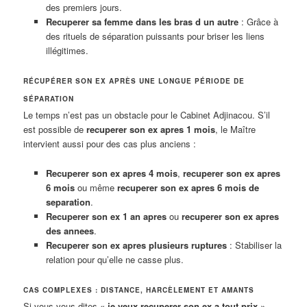
des premiers jours.
Recuperer sa femme dans les bras d un autre
: Grâce à
des rituels de séparation puissants pour briser les liens
illégitimes.
RÉCUPÉRER SON EX APRÈS UNE LONGUE PÉRIODE DE
SÉPARATION
Le temps n’est pas un obstacle pour le Cabinet Adjinacou. S’il
est possible de
recuperer son ex apres 1 mois
, le Maître
intervient aussi pour des cas plus anciens :
Recuperer son ex apres 4 mois
,
recuperer son ex apres
6 mois
ou même
recuperer son ex apres 6 mois de
separation
.
Recuperer son ex 1 an apres
ou
recuperer son ex apres
des annees
.
Recuperer son ex apres plusieurs ruptures
: Stabiliser la
relation pour qu’elle ne casse plus.
CAS COMPLEXES : DISTANCE, HARCÈLEMENT ET AMANTS
Si vous vous dites «
je veux recuperer son ex a tout prix
»,