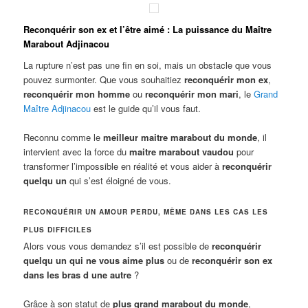
Reconquérir son ex et l’être aimé : La puissance du Maître
Marabout Adjinacou
La rupture n’est pas une fin en soi, mais un obstacle que vous
pouvez surmonter. Que vous souhaitiez
reconquérir mon ex
,
reconquérir mon homme
ou
reconquérir mon mari
, le
Grand
Maître Adjinacou
est le guide qu’il vous faut.
Reconnu comme le
meilleur maitre marabout du monde
, il
intervient avec la force du
maitre marabout vaudou
pour
transformer l’impossible en réalité et vous aider à
reconquérir
quelqu un
qui s’est éloigné de vous.
RECONQUÉRIR UN AMOUR PERDU, MÊME DANS LES CAS LES
PLUS DIFFICILES
Alors vous vous demandez s’il est possible de
reconquérir
quelqu un qui ne vous aime plus
ou de
reconquérir son ex
dans les bras d une autre
?
Grâce à son statut de
plus grand marabout du monde
,