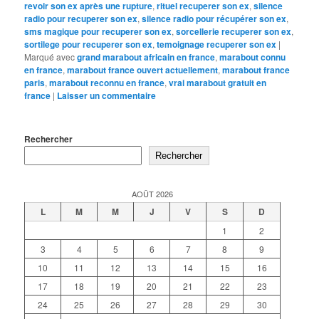
revoir son ex après une rupture
,
rituel recuperer son ex
,
silence
radio pour recuperer son ex
,
silence radio pour récupérer son ex
,
sms magique pour recuperer son ex
,
sorcellerie recuperer son ex
,
sortilege pour recuperer son ex
,
temoignage recuperer son ex
|
Marqué avec
grand marabout africain en france
,
marabout connu
en france
,
marabout france ouvert actuellement
,
marabout france
paris
,
marabout reconnu en france
,
vrai marabout gratuit en
france
|
Laisser un commentaire
Rechercher
Rechercher
AOÛT 2026
L
M
M
J
V
S
D
1
2
3
4
5
6
7
8
9
10
11
12
13
14
15
16
17
18
19
20
21
22
23
24
25
26
27
28
29
30