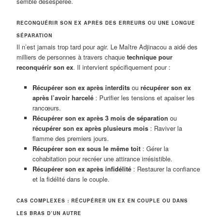
semble désespérée.
RECONQUÉRIR SON EX APRÈS DES ERREURS OU UNE LONGUE
SÉPARATION
Il n’est jamais trop tard pour agir. Le Maître Adjinacou a aidé des
milliers de personnes à travers chaque
technique pour
reconquérir son ex
. Il intervient spécifiquement pour :
Récupérer son ex après interdits
ou
récupérer son ex
après l’avoir harcelé
: Purifier les tensions et apaiser les
rancœurs.
Récupérer son ex après 3 mois de séparation
ou
récupérer son ex après plusieurs mois
: Raviver la
flamme des premiers jours.
Récupérer son ex sous le même toit
: Gérer la
cohabitation pour recréer une attirance irrésistible.
Récupérer son ex après infidélité
: Restaurer la confiance
et la fidélité dans le couple.
CAS COMPLEXES : RÉCUPÉRER UN EX EN COUPLE OU DANS
LES BRAS D’UN AUTRE