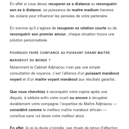
En effet si vous devez
recuperer ex a distance
ou
reconquérir
son ex à distance
, sa puissance de
maitre medium
traverse
les océans pour influencer les pensées de votre partenaire.
En somme qu’il s’agisse de
recuperer ex relation courte
ou de
reconquérir son premier amour
, chaque situation trouve une
solution personnalisée
.
POURQUOI FAIRE CONFIANCE AU PUISSANT GRAND MAITRE
MARABOUT DU MONDE ?
Notamment le Cabinet Adjinacou n’est pas une simple
consultation de voyance, c’est l’alliance d’un
puissant marabout
voyant
et d’un
maitre voyant marabout
aux résultats garantis.
Que vous cherchiez
à reconquérir votre copine après une
dispute, à séduire enfin votre crush
ou encore
à récupérer
durablement votre compagne, l’expertise du Maître Adjinacou —
considéré comme
le meilleur maître marabout africain —
constitue sans nul doute votre meilleur atout.
En effet
, là où le doute s’installe, ses rituels de retour d’affection