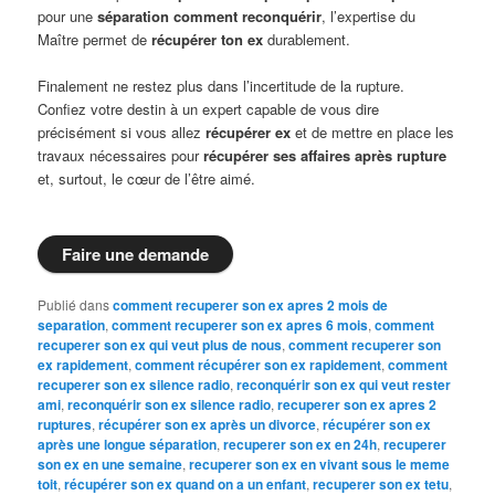
pour une
séparation comment reconquérir
, l’expertise du
Maître permet de
récupérer ton ex
durablement.
Finalement ne restez plus dans l’incertitude de la rupture.
Confiez votre destin à un expert capable de vous dire
précisément si vous allez
récupérer ex
et de mettre en place les
travaux nécessaires pour
récupérer ses affaires après rupture
et, surtout, le cœur de l’être aimé.
Faire une demande
Publié dans
comment recuperer son ex apres 2 mois de
separation
,
comment recuperer son ex apres 6 mois
,
comment
recuperer son ex qui veut plus de nous
,
comment recuperer son
ex rapidement
,
comment récupérer son ex rapidement
,
comment
recuperer son ex silence radio
,
reconquérir son ex qui veut rester
ami
,
reconquérir son ex silence radio
,
recuperer son ex apres 2
ruptures
,
récupérer son ex après un divorce
,
récupérer son ex
après une longue séparation
,
recuperer son ex en 24h
,
recuperer
son ex en une semaine
,
recuperer son ex en vivant sous le meme
toit
,
récupérer son ex quand on a un enfant
,
recuperer son ex tetu
,