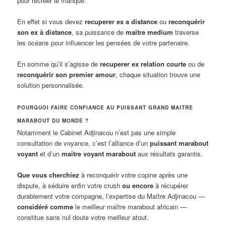
pour recréer le manque.
En effet si vous devez
recuperer ex a distance
ou
reconquérir
son ex à distance
, sa puissance de
maitre medium
traverse
les océans pour influencer les pensées de votre partenaire.
En somme qu’il s’agisse de
recuperer ex relation courte
ou de
reconquérir son premier amour
, chaque situation trouve une
solution personnalisée
.
POURQUOI FAIRE CONFIANCE AU PUISSANT GRAND MAITRE
MARABOUT DU MONDE ?
Notamment le Cabinet Adjinacou n’est pas une simple
consultation de voyance, c’est l’alliance d’un
puissant marabout
voyant
et d’un
maitre voyant marabout
aux résultats garantis.
Que vous cherchiez
à reconquérir votre copine après une
dispute, à séduire enfin votre crush
ou encore
à récupérer
durablement votre compagne, l’expertise du Maître Adjinacou —
considéré comme
le meilleur maître marabout africain —
constitue sans nul doute votre meilleur atout.