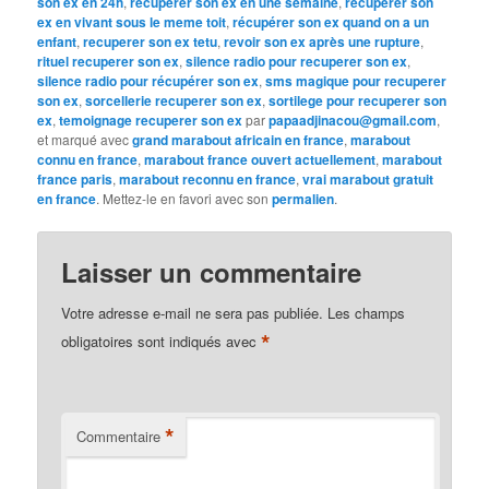
son ex en 24h
,
recuperer son ex en une semaine
,
recuperer son
ex en vivant sous le meme toit
,
récupérer son ex quand on a un
enfant
,
recuperer son ex tetu
,
revoir son ex après une rupture
,
rituel recuperer son ex
,
silence radio pour recuperer son ex
,
silence radio pour récupérer son ex
,
sms magique pour recuperer
son ex
,
sorcellerie recuperer son ex
,
sortilege pour recuperer son
ex
,
temoignage recuperer son ex
par
papaadjinacou@gmail.com
,
et marqué avec
grand marabout africain en france
,
marabout
connu en france
,
marabout france ouvert actuellement
,
marabout
france paris
,
marabout reconnu en france
,
vrai marabout gratuit
en france
. Mettez-le en favori avec son
permalien
.
Laisser un commentaire
Votre adresse e-mail ne sera pas publiée.
Les champs
*
obligatoires sont indiqués avec
*
Commentaire