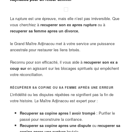
La rupture est une épreuve, mais elle n’est pas irréversible. Que
vous cherchiez à
recuperer son ex apres rupture
ou à
recuperer sa femme apres un divorce
,
le Grand Maître Adjinacou met à votre service une puissance
ancestrale pour restaurer les liens brisés.
Reconnu pour son efficacité, il vous aide à
recuperer son ex a
coup sur
en agissant sur les blocages spirituels qui empêchent
votre réconciliation.
RÉCUPÉRER SA COPINE OU SA FEMME APRÈS UNE ERREUR
L’infidélité ou les disputes répétées ne signifient pas la fin de
votre histoire. Le Maître Adjinacou est expert pour :
Recuperer sa copine apres l avoir trompé
: Purifier le
passé pour reconstruire la confiance.
Recuperer sa copine apres une dispute
ou
recuperer sa
copine apres une rupture
brutale.