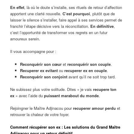
En effet
, là où le doute s’installe, ses rituels de retour d’affection
apportent une clarté nouvelle.
C’est pourquoi
, plutôt que de
laisser le silence s’installer, faire appel à ses services permet de
franchir l’étape décisive vers la réconciliation.
En définitive
,
c’est l’opportunité de transformer vos regrets en un futur
amoureux serein.
Il vous accompagne pour :
Reconquérir son cœur
et
reconquérir son couple
.
Recuperer ex evitant
ou
recuperer ex en couple
.
Reconquérir son conjoint
avant qu’il ne soit trop tard.
Ne subissez plus votre solitude. Dites « je vais
recupere ton
ex
» avec l’aide du
puissant marabout du monde
.
Rejoingner le Maître Adjinacou pour
recuperer amour perdu
et
retrouver la chaleur de votre foyer.
Comment récupérer son ex : Les solutions du Grand Maître
Adjinacou pour un retour définitif