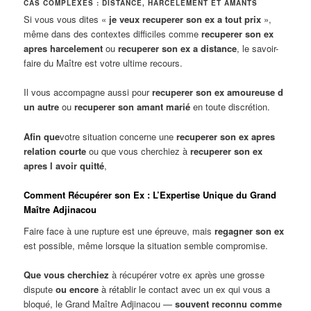
CAS COMPLEXES : DISTANCE, HARCÈLEMENT ET AMANTS
Si vous vous dites «
je veux recuperer son ex a tout prix
»,
même dans des contextes difficiles comme
recuperer son ex
apres harcelement
ou
recuperer son ex a distance
, le savoir-
faire du Maître est votre ultime recours.
Il vous accompagne aussi pour
recuperer son ex amoureuse d
un autre
ou
recuperer son amant marié
en toute discrétion.
Afin que
votre situation concerne une
recuperer son ex apres
relation courte
ou que vous cherchiez à
recuperer son ex
apres l avoir quitté
,
Comment Récupérer son Ex : L’Expertise Unique du Grand
Maître Adjinacou
Faire face à une rupture est une épreuve, mais
regagner son ex
est possible, même lorsque la situation semble compromise.
Que vous cherchiez
à récupérer votre ex après une grosse
dispute
ou encore
à rétablir le contact avec un ex qui vous a
bloqué, le Grand Maître Adjinacou —
souvent reconnu comme