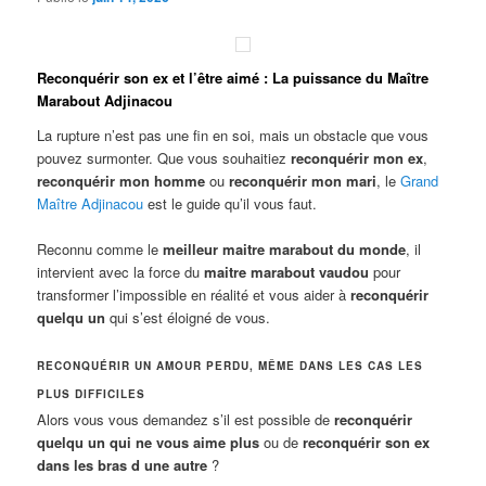
Reconquérir son ex et l’être aimé : La puissance du Maître
Marabout Adjinacou
La rupture n’est pas une fin en soi, mais un obstacle que vous
pouvez surmonter. Que vous souhaitiez
reconquérir mon ex
,
reconquérir mon homme
ou
reconquérir mon mari
, le
Grand
Maître Adjinacou
est le guide qu’il vous faut.
Reconnu comme le
meilleur maitre marabout du monde
, il
intervient avec la force du
maitre marabout vaudou
pour
transformer l’impossible en réalité et vous aider à
reconquérir
quelqu un
qui s’est éloigné de vous.
RECONQUÉRIR UN AMOUR PERDU, MÊME DANS LES CAS LES
PLUS DIFFICILES
Alors vous vous demandez s’il est possible de
reconquérir
quelqu un qui ne vous aime plus
ou de
reconquérir son ex
dans les bras d une autre
?