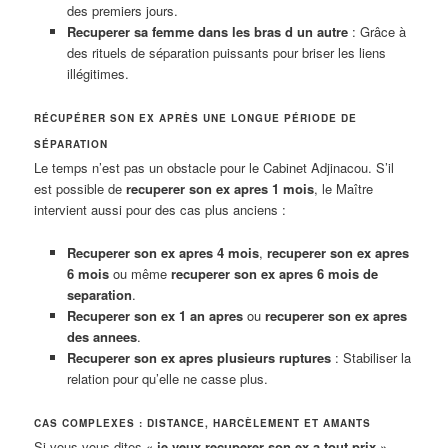
des premiers jours.
Recuperer sa femme dans les bras d un autre
: Grâce à
des rituels de séparation puissants pour briser les liens
illégitimes.
RÉCUPÉRER SON EX APRÈS UNE LONGUE PÉRIODE DE
SÉPARATION
Le temps n’est pas un obstacle pour le Cabinet Adjinacou. S’il
est possible de
recuperer son ex apres 1 mois
, le Maître
intervient aussi pour des cas plus anciens :
Recuperer son ex apres 4 mois
,
recuperer son ex apres
6 mois
ou même
recuperer son ex apres 6 mois de
separation
.
Recuperer son ex 1 an apres
ou
recuperer son ex apres
des annees
.
Recuperer son ex apres plusieurs ruptures
: Stabiliser la
relation pour qu’elle ne casse plus.
CAS COMPLEXES : DISTANCE, HARCÈLEMENT ET AMANTS
Si vous vous dites «
je veux recuperer son ex a tout prix
»,