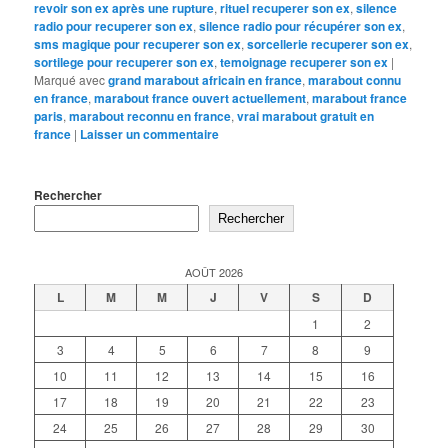
revoir son ex après une rupture
,
rituel recuperer son ex
,
silence
radio pour recuperer son ex
,
silence radio pour récupérer son ex
,
sms magique pour recuperer son ex
,
sorcellerie recuperer son ex
,
sortilege pour recuperer son ex
,
temoignage recuperer son ex
|
Marqué avec
grand marabout africain en france
,
marabout connu
en france
,
marabout france ouvert actuellement
,
marabout france
paris
,
marabout reconnu en france
,
vrai marabout gratuit en
france
|
Laisser un commentaire
Rechercher
Rechercher
AOÛT 2026
L
M
M
J
V
S
D
1
2
3
4
5
6
7
8
9
10
11
12
13
14
15
16
17
18
19
20
21
22
23
24
25
26
27
28
29
30