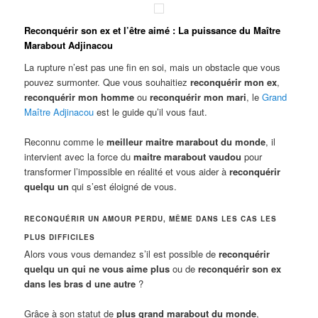
Reconquérir son ex et l’être aimé : La puissance du Maître
Marabout Adjinacou
La rupture n’est pas une fin en soi, mais un obstacle que vous
pouvez surmonter. Que vous souhaitiez
reconquérir mon ex
,
reconquérir mon homme
ou
reconquérir mon mari
, le
Grand
Maître Adjinacou
est le guide qu’il vous faut.
Reconnu comme le
meilleur maitre marabout du monde
, il
intervient avec la force du
maitre marabout vaudou
pour
transformer l’impossible en réalité et vous aider à
reconquérir
quelqu un
qui s’est éloigné de vous.
RECONQUÉRIR UN AMOUR PERDU, MÊME DANS LES CAS LES
PLUS DIFFICILES
Alors vous vous demandez s’il est possible de
reconquérir
quelqu un qui ne vous aime plus
ou de
reconquérir son ex
dans les bras d une autre
?
Grâce à son statut de
plus grand marabout du monde
,