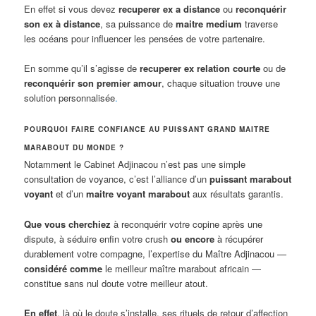
En effet si vous devez
recuperer ex a distance
ou
reconquérir
son ex à distance
, sa puissance de
maitre medium
traverse
les océans pour influencer les pensées de votre partenaire.
En somme qu’il s’agisse de
recuperer ex relation courte
ou de
reconquérir son premier amour
, chaque situation trouve une
solution personnalisée
.
POURQUOI FAIRE CONFIANCE AU PUISSANT GRAND MAITRE
MARABOUT DU MONDE ?
Notamment le Cabinet Adjinacou n’est pas une simple
consultation de voyance, c’est l’alliance d’un
puissant marabout
voyant
et d’un
maitre voyant marabout
aux résultats garantis.
Que vous cherchiez
à reconquérir votre copine après une
dispute, à séduire enfin votre crush
ou encore
à récupérer
durablement votre compagne, l’expertise du Maître Adjinacou —
considéré comme
le meilleur maître marabout africain —
constitue sans nul doute votre meilleur atout.
En effet
, là où le doute s’installe, ses rituels de retour d’affection