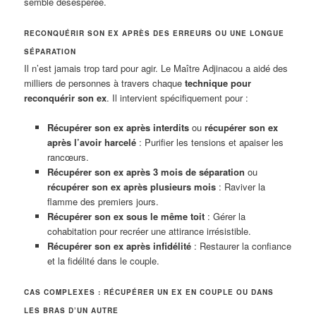
semble désespérée.
RECONQUÉRIR SON EX APRÈS DES ERREURS OU UNE LONGUE
SÉPARATION
Il n’est jamais trop tard pour agir. Le Maître Adjinacou a aidé des
milliers de personnes à travers chaque
technique pour
reconquérir son ex
. Il intervient spécifiquement pour :
Récupérer son ex après interdits
ou
récupérer son ex
après l’avoir harcelé
: Purifier les tensions et apaiser les
rancœurs.
Récupérer son ex après 3 mois de séparation
ou
récupérer son ex après plusieurs mois
: Raviver la
flamme des premiers jours.
Récupérer son ex sous le même toit
: Gérer la
cohabitation pour recréer une attirance irrésistible.
Récupérer son ex après infidélité
: Restaurer la confiance
et la fidélité dans le couple.
CAS COMPLEXES : RÉCUPÉRER UN EX EN COUPLE OU DANS
LES BRAS D’UN AUTRE