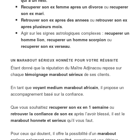
qui a un next
.
Recuperer son ex femme apres un divorce
ou
recuperer
son ex mari
.
Retrouver son ex apres des annees
ou
retrouver son ex
apres plusieurs mois
.
Agir sur les signes astrologiques complexes :
recuperer un
homme lion
,
recuperer un homme scorpion
ou
recuperer son ex verseau
.
UN MARABOUT SÉRIEUX HONNÊTE POUR VOTRE RÉUSSITE
Étant donné que la réputation du Maître Adjinacou repose sur
chaque
témoignage marabout sérieux
de ses clients.
En tant que
voyant medium marabout africain
, il propose un
accompagnement basé sur la confiance.
Que vous souhaitiez
recuperer son ex en 1 semaine
ou
retrouver la confiance de son ex
après l’avoir blessé, il est le
marabout honnete et serieux
qu’il vous faut.
Pour ceux qui doutent, il offre la possibilité d’un
marabout
serieux paiement apres resultat
, garantissant une éthique