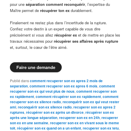
pour une
séparation comment reconquérir
, l’expertise du
Maître permet de
récupérer ton ex
durablement.
Finalement ne restez plus dans l’incertitude de la rupture.
Confiez votre destin à un expert capable de vous dire
précisément si vous allez
récupérer ex
et de mettre en place les
travaux nécessaires pour
récupérer ses affaires après rupture
et, surtout, le cœur de l’être aimé.
Faire une demande
Publié dans
comment recuperer son ex apres 2 mois de
separation
,
comment recuperer son ex apres 6 mois
,
comment
recuperer son ex qui veut plus de nous
,
comment recuperer son
ex rapidement
,
comment récupérer son ex rapidement
,
comment
recuperer son ex silence radio
,
reconquérir son ex qui veut rester
ami
,
reconquérir son ex silence radio
,
recuperer son ex apres 2
ruptures
,
récupérer son ex après un divorce
,
récupérer son ex
après une longue séparation
,
recuperer son ex en 24h
,
recuperer
son ex en une semaine
,
recuperer son ex en vivant sous le meme
toit
,
récupérer son ex quand on a un enfant
,
recuperer son ex tetu
,