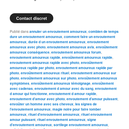
Contact discret
Publié dans
annuler un envoutement amoureux
,
combien de temps
dure un envoutement amoureux
,
comment faire un envoutement
amoureux
,
durée d un envoutement amoureux
,
envoutement
amoureux avec photo
,
envoutement amoureux avis
,
envoûtement
amoureux conséquence
,
envoutement amoureux forum
,
envoutement amoureux rapide
,
envoûtement amoureux rapide
,
envoutement amoureux rapide avec photo
,
envoûtement
amoureux rapide par photo
,
envoutement amoureux rapide par
photo
,
envoûtement amoureux rituel
,
envoutement amoureux sur
photo
,
envoûtement amoureux sur photo
,
envoûtement amoureux
symptômes
,
envoûtement amoureux témoignage
,
envoûtement
avec cadenas
,
envoutement d amour avec du sang
,
envoutement
d amour qui fonctionne
,
envoutement d amour rapide
,
envoutement d'amour avec photo
,
envoutement d'amour puissant
,
envoûter un homme avec ses cheveux
,
les signes de
l'envoutement amoureux
,
magie noire pour faire tomber
amoureux
,
rituel d'envoutement amoureux
,
rituel envoutement
amour puissant
,
rituel envoutement amoureux
,
signe
d'envoutement amoureux
,
sortilege envoutement amoureux
,