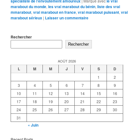
spécialiste de l'envoûtement amoureux
|
Marqué avec
le vrai
marabout du monde
,
les vrai marabout du bénin
,
liste des vrai
mmarabout
,
vrai marabout en france
,
vrai marabout puissant
,
vrai
marabout sérieux
|
Laisser un commentaire
Rechercher
Rechercher
AOÛT 2026
L
M
M
J
V
S
D
1
2
3
4
5
6
7
8
9
10
11
12
13
14
15
16
17
18
19
20
21
22
23
24
25
26
27
28
29
30
31
« Juin
Recent Posts