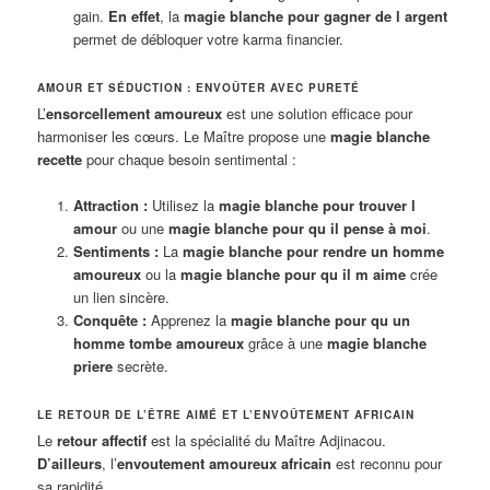
gain.
En effet
, la
magie blanche pour gagner de l argent
permet de débloquer votre karma financier.
AMOUR ET SÉDUCTION : ENVOÛTER AVEC PURETÉ
L’
ensorcellement amoureux
est une solution efficace pour
harmoniser les cœurs. Le Maître propose une
magie blanche
recette
pour chaque besoin sentimental :
Attraction :
Utilisez la
magie blanche pour trouver l
amour
ou une
magie blanche pour qu il pense à moi
.
Sentiments :
La
magie blanche pour rendre un homme
amoureux
ou la
magie blanche pour qu il m aime
crée
un lien sincère.
Conquête :
Apprenez la
magie blanche pour qu un
homme tombe amoureux
grâce à une
magie blanche
priere
secrète.
LE RETOUR DE L’ÊTRE AIMÉ ET L’ENVOÛTEMENT AFRICAIN
Le
retour affectif
est la spécialité du Maître Adjinacou.
D’ailleurs
, l’
envoutement amoureux africain
est reconnu pour
sa rapidité.