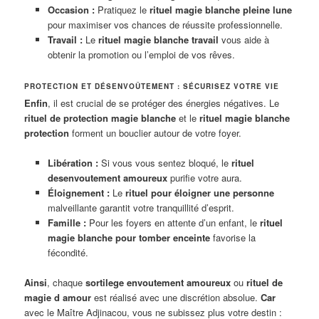
Occasion :
Pratiquez le
rituel magie blanche pleine lune
pour maximiser vos chances de réussite professionnelle.
Travail :
Le
rituel magie blanche travail
vous aide à
obtenir la promotion ou l’emploi de vos rêves.
PROTECTION ET DÉSENVOÛTEMENT : SÉCURISEZ VOTRE VIE
Enfin
, il est crucial de se protéger des énergies négatives. Le
rituel de protection magie blanche
et le
rituel magie blanche
protection
forment un bouclier autour de votre foyer.
Libération :
Si vous vous sentez bloqué, le
rituel
desenvoutement amoureux
purifie votre aura.
Éloignement :
Le
rituel pour éloigner une personne
malveillante garantit votre tranquillité d’esprit.
Famille :
Pour les foyers en attente d’un enfant, le
rituel
magie blanche pour tomber enceinte
favorise la
fécondité.
Ainsi
, chaque
sortilege envoutement amoureux
ou
rituel de
magie d amour
est réalisé avec une discrétion absolue.
Car
avec le Maître Adjinacou, vous ne subissez plus votre destin :