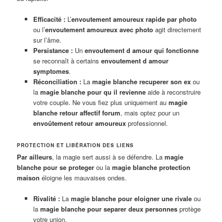
Efficacité :
L’
envoutement amoureux rapide par photo
ou l’
envoutement amoureux avec photo
agit directement
sur l’âme.
Persistance :
Un
envoutement d amour qui fonctionne
se reconnaît à certains
envoutement d amour
symptomes
.
Réconciliation :
La
magie blanche recuperer son ex
ou
la
magie blanche pour qu il revienne
aide à reconstruire
votre couple. Ne vous fiez plus uniquement au
magie
blanche retour affectif forum
, mais optez pour un
envoûtement retour amoureux
professionnel.
PROTECTION ET LIBÉRATION DES LIENS
Par ailleurs
, la magie sert aussi à se défendre. La
magie
blanche pour se proteger
ou la
magie blanche protection
maison
éloigne les mauvaises ondes.
Rivalité :
La
magie blanche pour eloigner une rivale
ou
la
magie blanche pour separer deux personnes
protège
votre union.