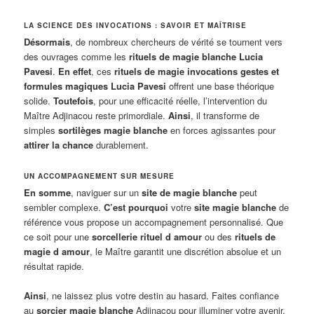
LA SCIENCE DES INVOCATIONS : SAVOIR ET MAÎTRISE
Désormais
, de nombreux chercheurs de vérité se tournent vers
des ouvrages comme les
rituels de magie blanche Lucia
Pavesi
.
En effet
, ces
rituels de magie invocations gestes et
formules magiques Lucia Pavesi
offrent une base théorique
solide.
Toutefois
, pour une efficacité réelle, l’intervention du
Maître Adjinacou reste primordiale.
Ainsi
, il transforme de
simples
sortilèges magie blanche
en forces agissantes pour
attirer la chance
durablement.
UN ACCOMPAGNEMENT SUR MESURE
En somme
, naviguer sur un
site de magie blanche
peut
sembler complexe.
C’est pourquoi
votre
site magie blanche
de
référence vous propose un accompagnement personnalisé. Que
ce soit pour une
sorcellerie rituel d amour
ou des
rituels de
magie d amour
, le Maître garantit une discrétion absolue et un
résultat rapide.
Ainsi
, ne laissez plus votre destin au hasard. Faites confiance
au
sorcier magie blanche
Adjinacou pour illuminer votre avenir.