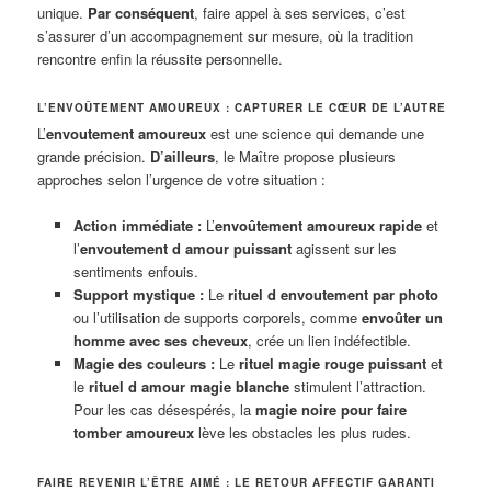
unique.
Par conséquent
, faire appel à ses services, c’est
s’assurer d’un accompagnement sur mesure, où la tradition
rencontre enfin la réussite personnelle.
L’ENVOÛTEMENT AMOUREUX : CAPTURER LE CŒUR DE L’AUTRE
L’
envoutement amoureux
est une science qui demande une
grande précision.
D’ailleurs
, le Maître propose plusieurs
approches selon l’urgence de votre situation :
Action immédiate :
L’
envoûtement amoureux rapide
et
l’
envoutement d amour puissant
agissent sur les
sentiments enfouis.
Support mystique :
Le
rituel d envoutement par photo
ou l’utilisation de supports corporels, comme
envoûter un
homme avec ses cheveux
, crée un lien indéfectible.
Magie des couleurs :
Le
rituel magie rouge puissant
et
le
rituel d amour magie blanche
stimulent l’attraction.
Pour les cas désespérés, la
magie noire pour faire
tomber amoureux
lève les obstacles les plus rudes.
FAIRE REVENIR L’ÊTRE AIMÉ : LE RETOUR AFFECTIF GARANTI