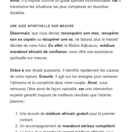
Ainsi
, il s’impose comme un guide spirituel incontournable,
car
il
transforme les situations les plus complexes en réussites
durables.
UNE AIDE SPIRITUELLE SUR MESURE
Désormais
, que vous deviez
reconquérir son mec
,
récupérer
son ex copain
ou
récupérer une ex
, ne laissez plus le hasard
décider de votre futur.
En effet
, le Maître Adjinacou,
médium
marabout africain de confiance
, vous offre une assistance
spirituelle sur mesure.
Grâce à
ses rituels puissants, il identifie rapidement les causes
de votre rupture.
Ensuite
, il agit sur les énergies pour restaurer
l’attirance et la complicité dans votre couple.
Ainsi
, vous
retrouvez l’être aimé de façon naturelle,
car
une intervention
experte garantit toujours de meilleurs résultats que l’attente
passive.:
Une écoute de
médium africain gratuit
pour le premier
contact.
Un accompagnement de
marabout sérieux compétent
.
La force d’un
marabout voyant médium africain
pour