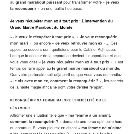
au
grand marabout puissant
pour transformer votre «
je veux
la reconquérir
» en une réalité heureuse.
Je veux récupérer mon ex à tout prix : L’intervention du
Grand Maître Marabout du Monde
«
Je veux le récupérer à tout prix
», «
Je veux reconquérir
mon mari
», ou encore «
Je veux retrouver mon ex
»… Ces
appels au secours sont quotidiens pour le Cabinet Adjinacou.
Lorsque la douleur de la séparation devient insupportable et que
vous vous dites «
je veux récupérer mon ex à tout prix
», il est
temps de faire appel au
le grand maître marabout du monde
.
Que votre partenaire soit déjà parti ou que vous vous demandiez
«
je vis avec mon ex, comment la reconquérir ?
», les secrets
de la haute magie africaine sont votre dernier rempart.
RECONQUÉRIR SA FEMME MALGRÉ L’INFIDÉLITÉ OU LE
DÉSAMOUR
Affronter une situation telle que «
ma femme a un amant,
comment la reconquérir ?
» demande une force spirituelle hors
du commun. Si vous pleurez en disant «
ma femme ne m’aime
plus, comment la reconquérir ?
», sachez que le
le plus