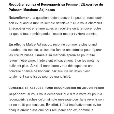
Récupérer son ex et Reconquérir sa Femme : L’Expertise du
Puissant Marabout Adjinacou
Naturellement
, la question revient souvent : peut-on reconquérir
son ex quand la rupture semble définitive ? Que vous cherchiez
à récupérer votre femme après un adultère ou à retrouver votre
ex quand tout semble perdu, l’espoir reste
pourtant
permis.
En effet
, le Maître Adjinacou, reconnu comme le plus grand
marabout du monde, utilise des forces ancestrales pour réparer
les cœurs brisés.
Grâce à
sa méthode éprouvée pour faire
revenir l’être aimé, il intervient efficacement là où les mots ne
suffisent plus.
Ainsi
, il transforme votre désespoir en une
nouvelle chance de bonheur,
car
aucune situation n’est
totalement sans issue pour ce grand initié.
CONSEILS ET ASTUCES POUR RECONQUÉRIR UN AMOUR PERDU
Cependant
, si vous vous demandez que dire à votre ex pour la
reconquérir, sachez qu’un simple message pour faire revenir son
ex ne suffit pas toujours.
En effet
, il faut impérativement éviter
chaque erreur classique pour récupérer son ex, comme le