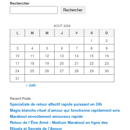
Rechercher
Rechercher
AOÛT 2026
L
M
M
J
V
S
D
1
2
3
4
5
6
7
8
9
10
11
12
13
14
15
16
17
18
19
20
21
22
23
24
25
26
27
28
29
30
31
« Juin
Recent Posts
Spécialiste de retour affectif rapide puissant en 24h
Magie blanche rituel d’amour qui fonctionne rapidement avis
Marabout envoûtement amoureux rapide
Retour de l’Être Aimé : Medium Marabout en ligne des
Rituels et Secrets de l’Amour