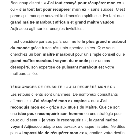
Beaucoup disent : «
J’ai tout essayé pour récupérer mon ex
»
ou «
J’ai tout fait pour récupérer mon ex
» sans succès. C’est
parce qu’il manque souvent la dimension spirituelle. En tant que
grand maître marabout africain
et
grand maître vaudou
,
Adjinacou agit sur les énergies invisibles.
Il est considéré par ses pairs comme le
le plus grand marabout
du monde
grâce à ses résultats spectaculaires. Que vous
cherchiez un
bon maître marabout
pour un simple conseil ou le
grand maître marabout voyant du monde
pour un cas
désespéré, son expertise de
puissant marabout
est votre
meilleure alliée.
TÉMOIGNAGES DE RÉUSSITE : « J’AI RÉCUPÉRÉ MON EX »
Les retours clients sont unanimes. De nombreux consultants
affirment : «
J’ai récupéré mon ex copine
» ou «
J’ai
reconquis mon ex
» grâce aux rituels du Maître. Que ce soit
une
idée pour reconquérir son homme
ou une stratégie pour
ceux qui disent «
je veux le reconquérir
», le
grand maître
voyant
Adjinacou adapte ses travaux à chaque histoire. Ne dites
plus «
impossible de récupérer mon ex
», confiez votre destin