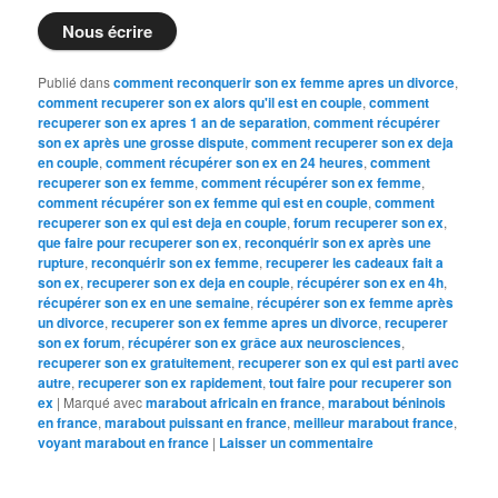
Nous écrire
Publié dans
comment reconquerir son ex femme apres un divorce
,
comment recuperer son ex alors qu'il est en couple
,
comment
recuperer son ex apres 1 an de separation
,
comment récupérer
son ex après une grosse dispute
,
comment recuperer son ex deja
en couple
,
comment récupérer son ex en 24 heures
,
comment
recuperer son ex femme
,
comment récupérer son ex femme
,
comment récupérer son ex femme qui est en couple
,
comment
recuperer son ex qui est deja en couple
,
forum recuperer son ex
,
que faire pour recuperer son ex
,
reconquérir son ex après une
rupture
,
reconquérir son ex femme
,
recuperer les cadeaux fait a
son ex
,
recuperer son ex deja en couple
,
récupérer son ex en 4h
,
récupérer son ex en une semaine
,
récupérer son ex femme après
un divorce
,
recuperer son ex femme apres un divorce
,
recuperer
son ex forum
,
récupérer son ex grâce aux neurosciences
,
recuperer son ex gratuitement
,
recuperer son ex qui est parti avec
autre
,
recuperer son ex rapidement
,
tout faire pour recuperer son
ex
|
Marqué avec
marabout africain en france
,
marabout béninois
en france
,
marabout puissant en france
,
meilleur marabout france
,
voyant marabout en france
|
Laisser un commentaire