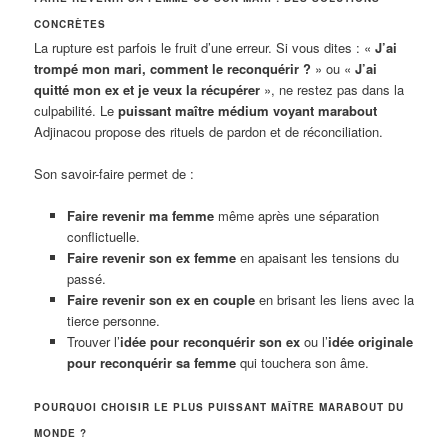
CONCRÈTES
La rupture est parfois le fruit d’une erreur. Si vous dites : «
J’ai
trompé mon mari, comment le reconquérir ?
» ou «
J’ai
quitté mon ex et je veux la récupérer
», ne restez pas dans la
culpabilité. Le
puissant maître médium voyant marabout
Adjinacou propose des rituels de pardon et de réconciliation.
Son savoir-faire permet de :
Faire revenir ma femme
même après une séparation
conflictuelle.
Faire revenir son ex femme
en apaisant les tensions du
passé.
Faire revenir son ex en couple
en brisant les liens avec la
tierce personne.
Trouver l’
idée pour reconquérir son ex
ou l’
idée originale
pour reconquérir sa femme
qui touchera son âme.
POURQUOI CHOISIR LE PLUS PUISSANT MAÎTRE MARABOUT DU
MONDE ?