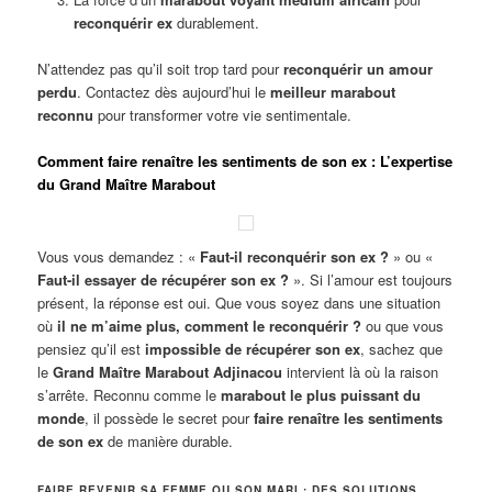
reconquérir ex
durablement.
N’attendez pas qu’il soit trop tard pour
reconquérir un amour
perdu
. Contactez dès aujourd’hui le
meilleur marabout
reconnu
pour transformer votre vie sentimentale.
Comment faire renaître les sentiments de son ex : L’expertise
du Grand Maître Marabout
Vous vous demandez : «
Faut-il reconquérir son ex ?
» ou «
Faut-il essayer de récupérer son ex ?
». Si l’amour est toujours
présent, la réponse est oui. Que vous soyez dans une situation
où
il ne m’aime plus, comment le reconquérir ?
ou que vous
pensiez qu’il est
impossible de récupérer son ex
, sachez que
le
Grand Maître Marabout Adjinacou
intervient là où la raison
s’arrête. Reconnu comme le
marabout le plus puissant du
monde
, il possède le secret pour
faire renaître les sentiments
de son ex
de manière durable.
FAIRE REVENIR SA FEMME OU SON MARI : DES SOLUTIONS