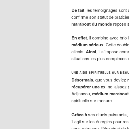
De fait
, les témoignages son
confirme son statut de praticien
marabout du monde
repose s
En effet
, il combine avec brio 
médium sérieux
. Cette double
clients.
Ainsi
, il s’impose com
situations les plus complexes 
UNE AIDE SPIRITUELLE SUR MES
Désormais
, que vous deviez
récupérer une ex
, ne laissez 
Adjinacou,
médium marabout a
spirituelle sur mesure.
Grâce à
ses rituels puissants, 
il agit sur les énergies pour re
vous retrouvez l’être aimé de f