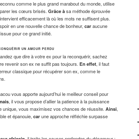
, reconnu comme le plus grand marabout du monde, utilise
éparer les cœurs brisés.
Grâce à
sa méthode éprouvée
l intervient efficacement là où les mots ne suffisent plus.
sespoir en une nouvelle chance de bonheur,
car
aucune
issue pour ce grand initié.
CONQUÉRIR UN AMOUR PERDU
andez que dire à votre ex pour la reconquérir, sachez
e revenir son ex ne suffit pas toujours.
En effet
, il faut
erreur classique pour récupérer son ex, comme le
ns.
nacou vous apporte aujourd’hui le meilleur conseil pour
mais
, il vous propose d’allier la patience à la puissance
re unique, vous maximisez vos chances de réussite.
Ainsi
,
able et épanouie,
car
une approche réfléchie surpasse
eur africain
, il traite les causes profondes du désamour :