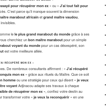
 essayé pour récupérer mon ex
» ou «
J’ai tout fait pour
ès. C’est parce qu’il manque souvent la dimension
aître marabout africain
et
grand maître vaudou
,
invisibles.
s comme le
le plus grand marabout du monde
grâce à ses
 vous cherchiez un
bon maître marabout
pour un simple
arabout voyant du monde
pour un cas désespéré, son
ut
est votre meilleure alliée.
’AI RÉCUPÉRÉ MON EX »
imes. De nombreux consultants affirment : «
J’ai récupéré
econquis mon ex
» grâce aux rituels du Maître. Que ce soit
son homme
ou une stratégie pour ceux qui disent «
je veux
tre voyant
Adjinacou adapte ses travaux à chaque
sible de récupérer mon ex
», confiez votre destin au
r transformer votre «
je veux la reconquérir
» en une