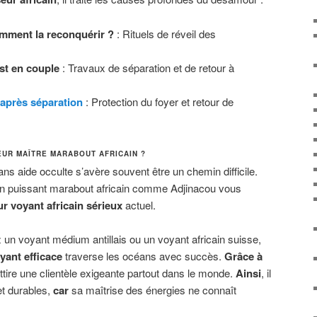
omment la reconquérir ?
: Rituels de réveil des
st en couple
: Travaux de séparation et de retour à
après séparation
: Protection du foyer et retour de
UR MAÎTRE MARABOUT AFRICAIN ?
ans aide occulte s’avère souvent être un chemin difficile.
un puissant marabout africain comme Adjinacou vous
ur voyant africain sérieux
actuel.
 un voyant médium antillais ou un voyant africain suisse,
ant efficace
traverse les océans avec succès.
Grâce à
 attire une clientèle exigeante partout dans le monde.
Ainsi
, il
et durables,
car
sa maîtrise des énergies ne connaît
.