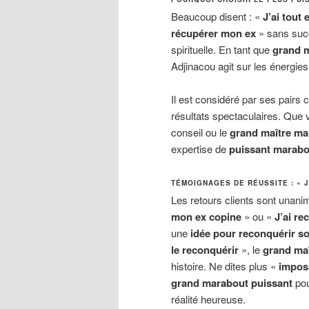
Beaucoup disent : «
J’ai tout
récupérer mon ex
» sans succ
spirituelle. En tant que
grand m
Adjinacou agit sur les énergies 
Il est considéré par ses pair
résultats spectaculaires. Que
conseil ou le
grand maître m
expertise de
puissant marabo
TÉMOIGNAGES DE RÉUSSITE : « J
Les retours clients sont unan
mon ex copine
» ou «
J’ai r
une
idée pour reconquérir 
le reconquérir
», le
grand maî
histoire. Ne dites plus «
impos
grand marabout puissant
pou
réalité heureuse.