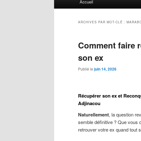
Accueil
principal
ARCHIVES PAR MOT-CLÉ :
MARABO
Comment faire r
son ex
Publié le
juin 14, 2026
Récupérer son ex et Reconqu
Adjinacou
Naturellement
, la question re
semble définitive ? Que vous 
retrouver votre ex quand tout 