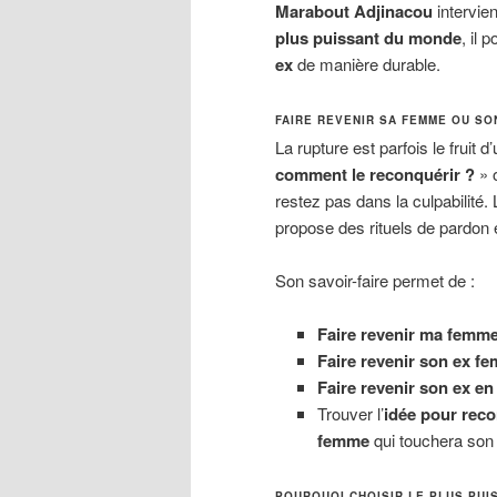
Marabout Adjinacou
intervie
plus puissant du monde
, il 
ex
de manière durable.
FAIRE REVENIR SA FEMME OU SO
La rupture est parfois le fruit d
comment le reconquérir ?
» 
restez pas dans la culpabilité.
propose des rituels de pardon e
Son savoir-faire permet de :
Faire revenir ma femm
Faire revenir son ex f
Faire revenir son ex en
Trouver l’
idée pour reco
femme
qui touchera son
POURQUOI CHOISIR LE PLUS PUI