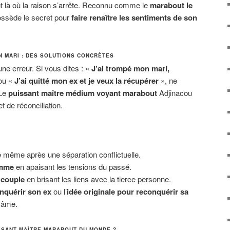
nt là où la raison s’arrête. Reconnu comme le
marabout le
possède le secret pour
faire renaître les sentiments de son
N MARI : DES SOLUTIONS CONCRÈTES
’une erreur. Si vous dites : «
J’ai trompé mon mari,
ou «
J’ai quitté mon ex et je veux la récupérer
», ne
 Le
puissant maître médium voyant marabout
Adjinacou
t de réconciliation.
e
même après une séparation conflictuelle.
emme
en apaisant les tensions du passé.
 couple
en brisant les liens avec la tierce personne.
nquérir son ex
ou l’
idée originale pour reconquérir sa
 âme.
SSANT MAÎTRE MARABOUT DU MONDE ?