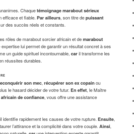
t unanimes. Chaque
témoignage marabout sérieux
 efficace et fiable.
Par ailleurs
, son titre de
puissant
ur des succès réels et constants.
les rôles de marabout sorcier africain et de
marabout
 expertise lui permet de garantir un résultat concret à ses
me un guide spirituel incontournable,
car
il transforme les
en réussites durables.
URE
reconquérir son mec
,
récupérer son ex copain
ou
plus le hasard décider de votre futur.
En effet
, le Maître
fricain de confiance
, vous offre une assistance
il identifie rapidement les causes de votre rupture.
Ensuite
,
staurer l’attirance et la complicité dans votre couple.
Ainsi
,
açon naturelle,
car
une intervention experte garantit