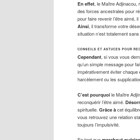
En effet
, le Maître Adjinacou
des forces ancestrales pour r
pour faire revenir l’être aimé, i
Ainsi
, il transforme votre dé
situation n’est totalement sans 
CONSEILS ET ASTUCES POUR RE
Cependant
, si vous vous dem
qu’un simple message pour fair
impérativement éviter chaque 
harcèlement ou les supplicatio
C’est pourquoi
le Maître Adji
reconquérir l’être aimé.
Désor
spirituelle.
Grâce à
cet équilib
vous retrouvez une relation st
toujours l’impulsivité.
En tant que
marabout guériss