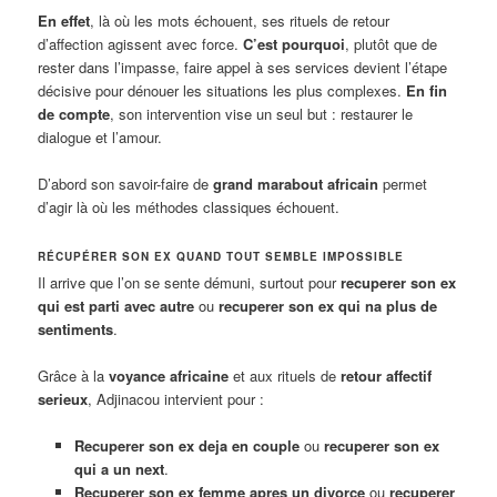
En effet
, là où les mots échouent, ses rituels de retour
d’affection agissent avec force.
C’est pourquoi
, plutôt que de
rester dans l’impasse, faire appel à ses services devient l’étape
décisive pour dénouer les situations les plus complexes.
En fin
de compte
, son intervention vise un seul but : restaurer le
dialogue et l’amour.
D’abord son savoir-faire de
grand marabout africain
permet
d’agir là où les méthodes classiques échouent.
RÉCUPÉRER SON EX QUAND TOUT SEMBLE IMPOSSIBLE
Il arrive que l’on se sente démuni, surtout pour
recuperer son ex
qui est parti avec autre
ou
recuperer son ex qui na plus de
sentiments
.
Grâce à la
voyance africaine
et aux rituels de
retour affectif
serieux
, Adjinacou intervient pour :
Recuperer son ex deja en couple
ou
recuperer son ex
qui a un next
.
Recuperer son ex femme apres un divorce
ou
recuperer