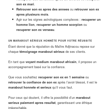
son ex mari
.
Retrouver son ex apres des annees
ou
retrouver son ex
apres plusieurs mois
.
Agir sur les signes astrologiques complexes :
recuperer un
homme lion
,
recuperer un homme scorpion
ou
recuperer son ex verseau
.
UN MARABOUT SÉRIEUX HONNÊTE POUR VOTRE RÉUSSITE
Étant donné que la réputation du Maître Adjinacou repose sur
chaque
témoignage marabout sérieux
de ses clients.
En tant que
voyant medium marabout africain
, il propose un
accompagnement basé sur la confiance.
Que vous souhaitiez
recuperer son ex en 1 semaine
ou
retrouver la confiance de son ex
après l’avoir blessé, il est le
marabout honnete et serieux
qu’il vous faut.
Pour ceux qui doutent, il offre la possibilité d’un
marabout
serieux paiement apres resultat
, garantissant une éthique
irréprochable.