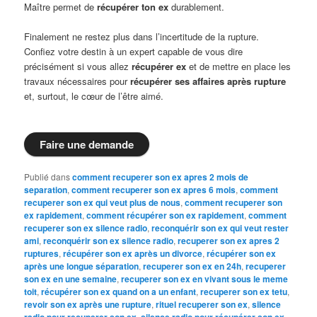
Maître permet de
récupérer ton ex
durablement.
Finalement ne restez plus dans l’incertitude de la rupture.
Confiez votre destin à un expert capable de vous dire
précisément si vous allez
récupérer ex
et de mettre en place les
travaux nécessaires pour
récupérer ses affaires après rupture
et, surtout, le cœur de l’être aimé.
Faire une demande
Publié dans
comment recuperer son ex apres 2 mois de
separation
,
comment recuperer son ex apres 6 mois
,
comment
recuperer son ex qui veut plus de nous
,
comment recuperer son
ex rapidement
,
comment récupérer son ex rapidement
,
comment
recuperer son ex silence radio
,
reconquérir son ex qui veut rester
ami
,
reconquérir son ex silence radio
,
recuperer son ex apres 2
ruptures
,
récupérer son ex après un divorce
,
récupérer son ex
après une longue séparation
,
recuperer son ex en 24h
,
recuperer
son ex en une semaine
,
recuperer son ex en vivant sous le meme
toit
,
récupérer son ex quand on a un enfant
,
recuperer son ex tetu
,
revoir son ex après une rupture
,
rituel recuperer son ex
,
silence
radio pour recuperer son ex
,
silence radio pour récupérer son ex
,