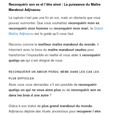
Reconquérir son ex et l’être aimé : La puissance du Maître
Marabout Adjinacou
La rupture n’est pas une fin en soi, mais un obstacle que vous
pouvez surmonter. Que vous souhaitiez
reconquérir mon ex
,
reconquérir mon homme
ou
reconquérir mon mari
, le
Grand
Maître Adjinacou
est le guide qu’il vous faut.
Reconnu comme le
meilleur maitre marabout du monde
, il
intervient avec la force du
maitre marabout vaudou
pour
transformer l’impossible en réalité et vous aider à
reconquérir
quelqu un
qui s’est éloigné de vous.
RECONQUÉRIR UN AMOUR PERDU, MÊME DANS LES CAS LES
PLUS DIFFICILES
Alors vous vous demandez s’il est possible de
reconquérir
quelqu un qui ne vous aime plus
ou de
reconquérir son ex
dans les bras d une autre
?
Grâce à son statut de
plus grand marabout du monde
,
Adjinacou déploie des rituels ancestraux pour
recuperer l etre