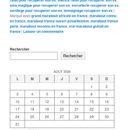
sms magique pour recuperer son ex
,
sorcellerie recuperer son ex
,
sortilege pour recuperer son ex
,
temoignage recuperer son ex
|
Marqué avec
grand marabout africain en france
,
marabout connu
en france
,
marabout france ouvert actuellement
,
marabout france
paris
,
marabout reconnu en france
,
vrai marabout gratuit en
france
|
Laisser un commentaire
Rechercher
Rechercher
AOÛT 2026
L
M
M
J
V
S
D
1
2
3
4
5
6
7
8
9
10
11
12
13
14
15
16
17
18
19
20
21
22
23
24
25
26
27
28
29
30
31