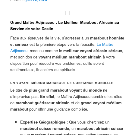
Grand Maître Adjinacou : Le Meilleur Marabout Africain au
Service de votre Destin
Face aux épreuves de la vie, s’adresser à un
marabout honnête
et sérieux
est la première étape vers la réussite.
Le Maître
Adjinacou
,
reconnu comme le
meilleur voyant africain sérieux
,
met son don de
voyant médium marabout africain
à votre
disposition pour résoudre vos problèmes, qu’ils soient
sentimentaux, financiers ou spirituels.
UN VOYANT MÉDIUM MARABOUT DE CONFIANCE MONDIALE
Le titre de
plus grand marabout voyant du monde
ne
s’improvise pas.
En effet
, le Maître Adjinacou combine les rôles
de
marabout guérisseur africain
et de
grand voyant médium
marabout
pour offrir une guidance complète.
Expertise Géographique :
Que vous cherchiez un
marabout suisse romande
, un
marabout africain suisse
ou un
marabout voyant suisse
, son action traverse les