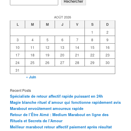
Rechercher
AOÛT 2026
L
M
M
J
V
S
D
1
2
3
4
5
6
7
8
9
10
11
12
13
14
15
16
17
18
19
20
21
22
23
24
25
26
27
28
29
30
31
« Juin
Recent Posts
Spécialiste de retour affectif rapide puissant en 24h
Magie blanche rituel d’amour qui fonctionne rapidement avis
Marabout envoûtement amoureux rapide
Retour de l’Être Aimé : Medium Marabout en ligne des
Rituels et Secrets de l’Amour
Meilleur marabout retour affectif paiement après résultat