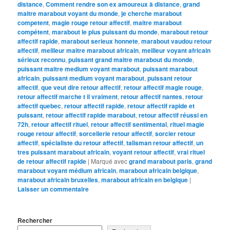
distance
,
Comment rendre son ex amoureux à distance
,
grand
maitre marabout voyant du monde
,
je cherche marabout
competent
,
magie rouge retour affectif
,
maitre marabout
compétent
,
marabout le plus puissant du monde
,
marabout retour
affectif rapide
,
marabout serieux honnete
,
marabout vaudou retour
affectif
,
meilleur maitre marabout africain
,
meilleur voyant africain
sérieux reconnu
,
puissant grand maitre marabout du monde
,
puissant maitre medium voyant marabout
,
puissant marabout
africain
,
puissant medium voyant marabout
,
puissant retour
affectif
,
que veut dire retour affectif
,
retour affectif magie rouge
,
retour affectif marche t il vraiment
,
retour affectif nantes
,
retour
affectif quebec
,
retour affectif rapide
,
retour affectif rapide et
puissant
,
retour affectif rapide marabout
,
retour affectif réussi en
72h
,
retour affectif rituel
,
retour affectif sentimental
,
rituel magie
rouge retour affectif
,
sorcellerie retour affectif
,
sorcier retour
affectif
,
spécialiste du retour affectif
,
talisman retour affectif
,
un
tres puissant marabout africain
,
voyant retour affectif
,
vrai rituel
de retour affectif rapide
|
Marqué avec
grand marabout paris
,
grand
marabout voyant médium africain
,
marabout africain belgique
,
marabout africain bruxelles
,
marabout africain en belgique
|
Laisser un commentaire
Rechercher