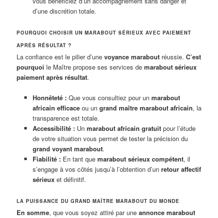
vous bénéficiez d’un accompagnement sans danger et
d’une discrétion totale.
POURQUOI CHOISIR UN MARABOUT SÉRIEUX AVEC PAIEMENT
APRÈS RÉSULTAT ?
La confiance est le pilier d’une
voyance marabout
réussie.
C’est
pourquoi
le Maître propose ses services de
marabout sérieux
paiement après résultat
.
Honnêteté :
Que vous consultiez pour un
marabout
africain efficace
ou un
grand maître marabout africain
, la
transparence est totale.
Accessibilité :
Un
marabout africain gratuit
pour l’étude
de votre situation vous permet de tester la précision du
grand voyant marabout
.
Fiabilité :
En tant que
marabout sérieux compétent
, il
s’engage à vos côtés jusqu’à l’obtention d’un
retour affectif
sérieux
et définitif.
LA PUISSANCE DU GRAND MAÎTRE MARABOUT DU MONDE
En somme
, que vous soyez attiré par une
annonce marabout