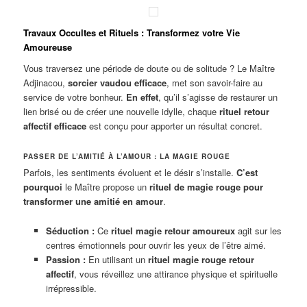
Travaux Occultes et Rituels : Transformez votre Vie
Amoureuse
Vous traversez une période de doute ou de solitude ? Le Maître
Adjinacou,
sorcier vaudou efficace
, met son savoir-faire au
service de votre bonheur.
En effet
, qu’il s’agisse de restaurer un
lien brisé ou de créer une nouvelle idylle, chaque
rituel retour
affectif efficace
est conçu pour apporter un résultat concret.
PASSER DE L’AMITIÉ À L’AMOUR : LA MAGIE ROUGE
Parfois, les sentiments évoluent et le désir s’installe.
C’est
pourquoi
le Maître propose un
rituel de magie rouge pour
transformer une amitié en amour
.
Séduction :
Ce
rituel magie retour amoureux
agit sur les
centres émotionnels pour ouvrir les yeux de l’être aimé.
Passion :
En utilisant un
rituel magie rouge retour
affectif
, vous réveillez une attirance physique et spirituelle
irrépressible.