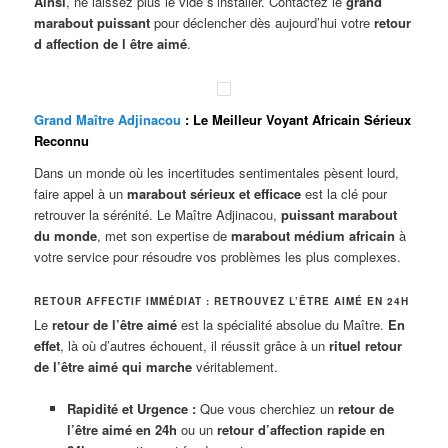
Ainsi
, ne laissez plus le vide s’installer. Contactez le
grand
marabout puissant
pour déclencher dès aujourd’hui votre
retour
d affection de l être aimé
.
Grand Maître Adjinacou
: Le Meilleur Voyant Africain Sérieux
Reconnu
Dans un monde où les incertitudes sentimentales pèsent lourd,
faire appel à un
marabout sérieux et efficace
est la clé pour
retrouver la sérénité. Le Maître Adjinacou,
puissant marabout
du monde
, met son expertise de
marabout médium africain
à
votre service pour résoudre vos problèmes les plus complexes.
RETOUR AFFECTIF IMMÉDIAT : RETROUVEZ L’ÊTRE AIMÉ EN 24H
Le
retour de l’être aimé
est la spécialité absolue du Maître.
En
effet
, là où d’autres échouent, il réussit grâce à un
rituel retour
de l’être aimé qui marche
véritablement.
Rapidité et Urgence :
Que vous cherchiez un
retour de
l’être aimé en 24h
ou un
retour d’affection rapide en