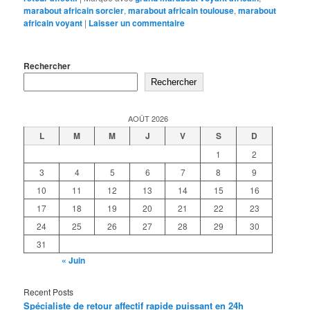
marabout africain sorcier
,
marabout africain toulouse
,
marabout
africain voyant
|
Laisser un commentaire
Rechercher
Rechercher
AOÛT 2026
L
M
M
J
V
S
D
1
2
3
4
5
6
7
8
9
10
11
12
13
14
15
16
17
18
19
20
21
22
23
24
25
26
27
28
29
30
31
« Juin
Recent Posts
Spécialiste de retour affectif rapide puissant en 24h