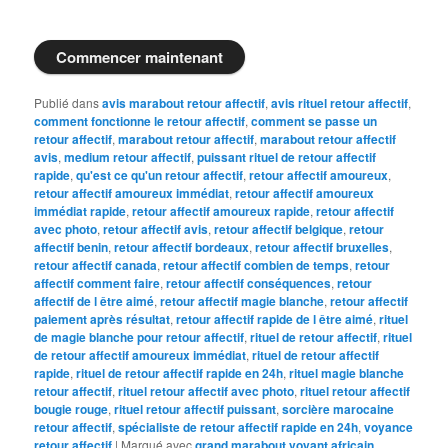
Commencer maintenant
Publié dans
avis marabout retour affectif
,
avis rituel retour affectif
,
comment fonctionne le retour affectif
,
comment se passe un
retour affectif
,
marabout retour affectif
,
marabout retour affectif
avis
,
medium retour affectif
,
puissant rituel de retour affectif
rapide
,
qu'est ce qu'un retour affectif
,
retour affectif amoureux
,
retour affectif amoureux immédiat
,
retour affectif amoureux
immédiat rapide
,
retour affectif amoureux rapide
,
retour affectif
avec photo
,
retour affectif avis
,
retour affectif belgique
,
retour
affectif benin
,
retour affectif bordeaux
,
retour affectif bruxelles
,
retour affectif canada
,
retour affectif combien de temps
,
retour
affectif comment faire
,
retour affectif conséquences
,
retour
affectif de l être aimé
,
retour affectif magie blanche
,
retour affectif
paiement après résultat
,
retour affectif rapide de l être aimé
,
rituel
de magie blanche pour retour affectif
,
rituel de retour affectif
,
rituel
de retour affectif amoureux immédiat
,
rituel de retour affectif
rapide
,
rituel de retour affectif rapide en 24h
,
rituel magie blanche
retour affectif
,
rituel retour affectif avec photo
,
rituel retour affectif
bougie rouge
,
rituel retour affectif puissant
,
sorcière marocaine
retour affectif
,
spécialiste de retour affectif rapide en 24h
,
voyance
retour affectif
|
Marqué avec
grand marabout voyant africain
,