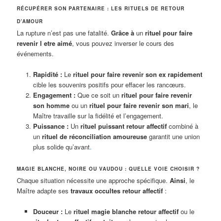
RÉCUPÉRER SON PARTENAIRE : LES RITUELS DE RETOUR
D’AMOUR
La rupture n’est pas une fatalité.
Grâce à
un
rituel pour faire
revenir l etre aimé
, vous pouvez inverser le cours des
événements.
Rapidité :
Le
rituel pour faire revenir son ex rapidement
cible les souvenirs positifs pour effacer les rancœurs.
Engagement :
Que ce soit un
rituel pour faire revenir
son homme
ou un
rituel pour faire revenir son mari
, le
Maître travaille sur la fidélité et l’engagement.
Puissance :
Un
rituel puissant retour affectif
combiné à
un
rituel de réconciliation amoureuse
garantit une union
plus solide qu’avant
.
MAGIE BLANCHE, NOIRE OU VAUDOU : QUELLE VOIE CHOISIR ?
Chaque situation nécessite une approche spécifique.
Ainsi
, le
Maître adapte ses
travaux occultes retour affectif
:
Douceur :
Le
rituel magie blanche retour affectif
ou le