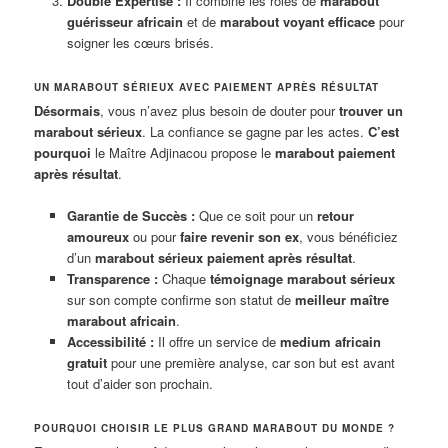
Double Expertise :
Il combine les rôles de
marabout
guérisseur africain
et de
marabout voyant efficace
pour
soigner les cœurs brisés.
UN MARABOUT SÉRIEUX AVEC PAIEMENT APRÈS RÉSULTAT
Désormais
, vous n’avez plus besoin de douter pour
trouver un
marabout sérieux
. La confiance se gagne par les actes.
C’est
pourquoi
le Maître Adjinacou propose le
marabout paiement
après résultat
.
Garantie de Succès :
Que ce soit pour un
retour
amoureux
ou pour
faire revenir son ex
, vous bénéficiez
d’un
marabout sérieux paiement après résultat
.
Transparence :
Chaque
témoignage marabout sérieux
sur son compte confirme son statut de
meilleur maître
marabout africain
.
Accessibilité :
Il offre un service de
medium africain
gratuit
pour une première analyse, car son but est avant
tout d’aider son prochain.
POURQUOI CHOISIR LE PLUS GRAND MARABOUT DU MONDE ?