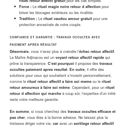
rituel retour affectif gratuit
pour les cas simples.
Force :
Le
rituel magie noire retour d affection
pour
briser les blocages extérieurs ou les rivalités.
Tradition :
Le
rituel vaudou amour gratuit
pour une
protection ancestrale de votre couple.
CONFIANCE ET GARANTIE : TRAVAUX OCCULTES AVEC
PAIEMENT APRÈS RÉSULTAT
Désormais
, vous n’avez plus à craindre l’
échec retour affectif
.
Le Maître Adjinacou est un
voyant retour affectif rapide
qui
prône la transparence.
C’est pourquoi
il propose des
travaux
occultes paiement apres resultat
.
En outre
, il offre des
solutions pour ceux qui souhaitent s’investir personnellement,
comme le
rituel retour affectif a faire soi meme
ou le
rituel
retour amoureux à faire soi même
. Cependant, pour un
rituel
retour d affection qui marche
à coup sûr, l’expertise d’un initié
reste votre meilleure garantie.
En somme
, si vous cherchez des
travaux occultes efficace et
pas cher
, vous êtes à la bonne adresse. Ne laissez plus la
tristesse diriger votre vie,
car
avec un
sortilege retour affectif