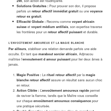
24h
, son action est foudroyante.
Solutions Gratuites :
Pour prouver son don, il propose
parfois un
retour affectif immédiat gratuit
ou une
voyance
retour ex gratuit
.
Efficacité Globale :
Reconnu comme
voyant africain
suisse
et
voyant médium antillais
, son expertise traverse
les frontières pour un
retour affectif puissant
et durable.
L’ENVOÛTEMENT AMOUREUX ET LA MAGIE BLANCHE
Par ailleurs
, stabiliser une relation demande parfois une aide
occulte. En tant que
marabout sorcier africain
, Adjinacou
maîtrise l’
envoutement d amour puissant
pour lier deux âmes à
jamais.
Magie Positive :
Le
rituel retour affectif
par la
magie
blanche retour affectif
assure un résultat sans aucun choc
en retour.
Action Ciblée :
L’
envoûtement amoureux rapide
permet
de raviver la flamme, tandis que le Maître vous conseille
sur chaque
envoûtement amoureux conséquence
pour
une pratique sécurisée.