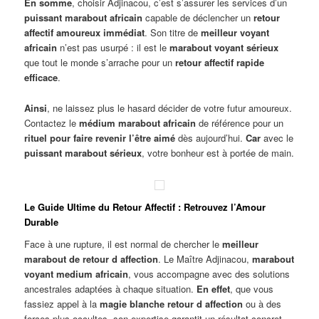
En somme
, choisir Adjinacou, c’est s’assurer les services d’un
puissant marabout africain
capable de déclencher un
retour
affectif amoureux immédiat
. Son titre de
meilleur voyant
africain
n’est pas usurpé : il est le
marabout voyant sérieux
que tout le monde s’arrache pour un
retour affectif rapide
efficace
.
Ainsi
, ne laissez plus le hasard décider de votre futur amoureux.
Contactez le
médium marabout africain
de référence pour un
rituel pour faire revenir l’être aimé
dès aujourd’hui.
Car
avec le
puissant marabout sérieux
, votre bonheur est à portée de main.
Le Guide Ultime du Retour Affectif : Retrouvez l’Amour
Durable
Face à une rupture, il est normal de chercher le
meilleur
marabout de retour d affection
. Le Maître Adjinacou,
marabout
voyant medium africain
, vous accompagne avec des solutions
ancestrales adaptées à chaque situation.
En effet
, que vous
fassiez appel à la
magie blanche retour d affection
ou à des
forces plus occultes, son expertise garantit un résultat concret.