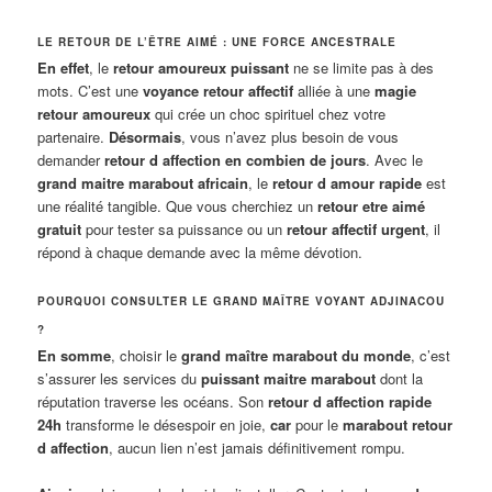
LE RETOUR DE L’ÊTRE AIMÉ : UNE FORCE ANCESTRALE
En effet
, le
retour amoureux puissant
ne se limite pas à des
mots. C’est une
voyance retour affectif
alliée à une
magie
retour amoureux
qui crée un choc spirituel chez votre
partenaire.
Désormais
, vous n’avez plus besoin de vous
demander
retour d affection en combien de jours
. Avec le
grand maitre marabout africain
, le
retour d amour rapide
est
une réalité tangible. Que vous cherchiez un
retour etre aimé
gratuit
pour tester sa puissance ou un
retour affectif urgent
, il
répond à chaque demande avec la même dévotion.
POURQUOI CONSULTER LE GRAND MAÎTRE VOYANT ADJINACOU
?
En somme
, choisir le
grand maître marabout du monde
, c’est
s’assurer les services du
puissant maitre marabout
dont la
réputation traverse les océans. Son
retour d affection rapide
24h
transforme le désespoir en joie,
car
pour le
marabout retour
d affection
, aucun lien n’est jamais définitivement rompu.