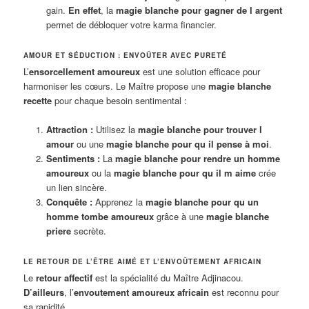
gain.
En effet
, la
magie blanche pour gagner de l argent
permet de débloquer votre karma financier.
AMOUR ET SÉDUCTION : ENVOÛTER AVEC PURETÉ
L’
ensorcellement amoureux
est une solution efficace pour
harmoniser les cœurs. Le Maître propose une
magie blanche
recette
pour chaque besoin sentimental :
Attraction :
Utilisez la
magie blanche pour trouver l
amour
ou une
magie blanche pour qu il pense à moi
.
Sentiments :
La
magie blanche pour rendre un homme
amoureux
ou la
magie blanche pour qu il m aime
crée
un lien sincère.
Conquête :
Apprenez la
magie blanche pour qu un
homme tombe amoureux
grâce à une
magie blanche
priere
secrète.
LE RETOUR DE L’ÊTRE AIMÉ ET L’ENVOÛTEMENT AFRICAIN
Le
retour affectif
est la spécialité du Maître Adjinacou.
D’ailleurs
, l’
envoutement amoureux africain
est reconnu pour
sa rapidité.