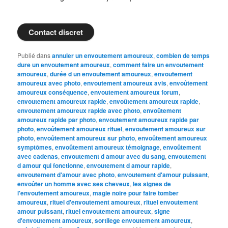
Contact discret
Publié dans
annuler un envoutement amoureux
,
combien de temps
dure un envoutement amoureux
,
comment faire un envoutement
amoureux
,
durée d un envoutement amoureux
,
envoutement
amoureux avec photo
,
envoutement amoureux avis
,
envoûtement
amoureux conséquence
,
envoutement amoureux forum
,
envoutement amoureux rapide
,
envoûtement amoureux rapide
,
envoutement amoureux rapide avec photo
,
envoûtement
amoureux rapide par photo
,
envoutement amoureux rapide par
photo
,
envoûtement amoureux rituel
,
envoutement amoureux sur
photo
,
envoûtement amoureux sur photo
,
envoûtement amoureux
symptômes
,
envoûtement amoureux témoignage
,
envoûtement
avec cadenas
,
envoutement d amour avec du sang
,
envoutement
d amour qui fonctionne
,
envoutement d amour rapide
,
envoutement d'amour avec photo
,
envoutement d'amour puissant
,
envoûter un homme avec ses cheveux
,
les signes de
l'envoutement amoureux
,
magie noire pour faire tomber
amoureux
,
rituel d'envoutement amoureux
,
rituel envoutement
amour puissant
,
rituel envoutement amoureux
,
signe
d'envoutement amoureux
,
sortilege envoutement amoureux
,