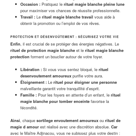
Occasion :
Pratiquez le
rituel magie blanche pleine lune
pour maximiser vos chances de réussite professionnelle.
Travail :
Le
rituel magie blanche travail
vous aide à
obtenir la promotion ou l’emploi de vos rêves.
PROTECTION ET DÉSENVOÛTEMENT : SÉCURISEZ VOTRE VIE
Enfin
, il est crucial de se protéger des énergies négatives. Le
rituel de protection magie blanche
et le
rituel magie blanche
protection
forment un bouclier autour de votre foyer.
Libération :
Si vous vous sentez bloqué, le
rituel
desenvoutement amoureux
purifie votre aura.
Éloignement :
Le
rituel pour éloigner une personne
malveillante garantit votre tranquillité d’esprit.
Famille :
Pour les foyers en attente d’un enfant, le
rituel
magie blanche pour tomber enceinte
favorise la
fécondité.
Ainsi
, chaque
sortilege envoutement amoureux
ou
rituel de
magie d amour
est réalisé avec une discrétion absolue.
Car
avec le Maître Adjinacou, vous ne subissez plus votre destin :