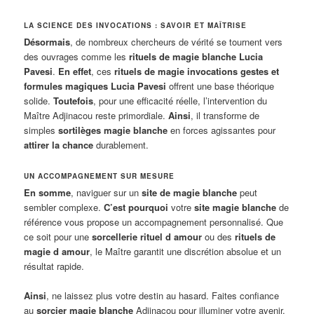
LA SCIENCE DES INVOCATIONS : SAVOIR ET MAÎTRISE
Désormais
, de nombreux chercheurs de vérité se tournent vers
des ouvrages comme les
rituels de magie blanche Lucia
Pavesi
.
En effet
, ces
rituels de magie invocations gestes et
formules magiques Lucia Pavesi
offrent une base théorique
solide.
Toutefois
, pour une efficacité réelle, l’intervention du
Maître Adjinacou reste primordiale.
Ainsi
, il transforme de
simples
sortilèges magie blanche
en forces agissantes pour
attirer la chance
durablement.
UN ACCOMPAGNEMENT SUR MESURE
En somme
, naviguer sur un
site de magie blanche
peut
sembler complexe.
C’est pourquoi
votre
site magie blanche
de
référence vous propose un accompagnement personnalisé. Que
ce soit pour une
sorcellerie rituel d amour
ou des
rituels de
magie d amour
, le Maître garantit une discrétion absolue et un
résultat rapide.
Ainsi
, ne laissez plus votre destin au hasard. Faites confiance
au
sorcier magie blanche
Adjinacou pour illuminer votre avenir.