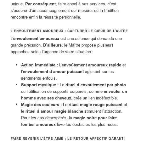
unique.
Par conséquent
, faire appel à ses services, c’est
s’assurer d’un accompagnement sur mesure, où la tradition
rencontre enfin la réussite personnelle.
L’ENVOÛTEMENT AMOUREUX : CAPTURER LE CŒUR DE L’AUTRE
L’
envoutement amoureux
est une science qui demande une
grande précision.
D’ailleurs
, le Maître propose plusieurs
approches selon l’urgence de votre situation :
Action immédiate :
L’
envoûtement amoureux rapide
et
l’
envoutement d amour puissant
agissent sur les
sentiments enfouis.
Support mystique :
Le
rituel d envoutement par photo
ou l’utilisation de supports corporels, comme
envoûter un
homme avec ses cheveux
, crée un lien indéfectible.
Magie des couleurs :
Le
rituel magie rouge puissant
et
le
rituel d amour magie blanche
stimulent l’attraction.
Pour les cas désespérés, la
magie noire pour faire
tomber amoureux
lève les obstacles les plus rudes.
FAIRE REVENIR L’ÊTRE AIMÉ : LE RETOUR AFFECTIF GARANTI