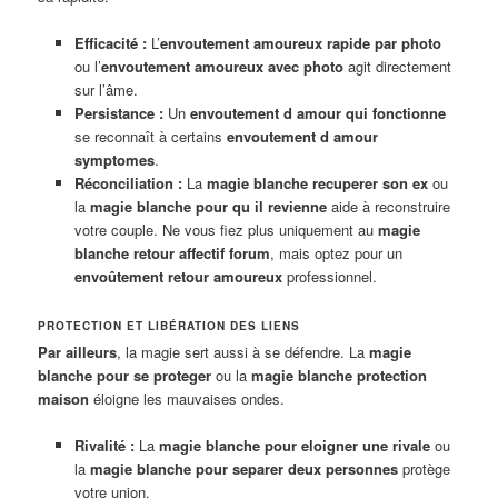
Efficacité :
L’
envoutement amoureux rapide par photo
ou l’
envoutement amoureux avec photo
agit directement
sur l’âme.
Persistance :
Un
envoutement d amour qui fonctionne
se reconnaît à certains
envoutement d amour
symptomes
.
Réconciliation :
La
magie blanche recuperer son ex
ou
la
magie blanche pour qu il revienne
aide à reconstruire
votre couple. Ne vous fiez plus uniquement au
magie
blanche retour affectif forum
, mais optez pour un
envoûtement retour amoureux
professionnel.
PROTECTION ET LIBÉRATION DES LIENS
Par ailleurs
, la magie sert aussi à se défendre. La
magie
blanche pour se proteger
ou la
magie blanche protection
maison
éloigne les mauvaises ondes.
Rivalité :
La
magie blanche pour eloigner une rivale
ou
la
magie blanche pour separer deux personnes
protège
votre union.