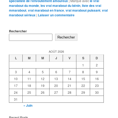
spécialiste de l'envoûtement amoureux
|
Marqué avec
le vrai
marabout du monde
,
les vrai marabout du bénin
,
liste des vrai
mmarabout
,
vrai marabout en france
,
vrai marabout puissant
,
vrai
marabout sérieux
|
Laisser un commentaire
Rechercher
Rechercher
AOÛT 2026
L
M
M
J
V
S
D
1
2
3
4
5
6
7
8
9
10
11
12
13
14
15
16
17
18
19
20
21
22
23
24
25
26
27
28
29
30
31
« Juin
Recent Posts