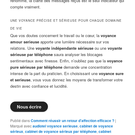
renommé, la clarté des messages reçus est le seul indicateur qui
compte vraiment.
UNE VOYANCE PRÉCISE ET SÉRIEUSE POUR CHAQUE DOMAINE
DE VIE
Que vos doutes concernent le travail ou le cœur, la
voyance
amour serieuse
apporte une lumière nécessaire sur vos
relations. Une
voyante indépendante sérieuse
ou une
voyante
sérieuse par téléphone
saura analyser les blocages
sentimentaux avec finesse. Enfin, n’oubliez pas que la
voyance
pure sérieuse par téléphone
demande une concentration
intense de la part du praticien. En choisissant une
voyance sure
et serieuse
, vous vous donnez les moyens de transformer votre
destin avec confiance et lucidité.
Nous écrire
Publié dans
Comment réussir un retour d'affection efficace ?
|
Marqué avec
audiotel voyance serieuse
,
cabinet de voyance
sérieux
,
cabinet de voyance sérieux par téléphone
,
cabinet