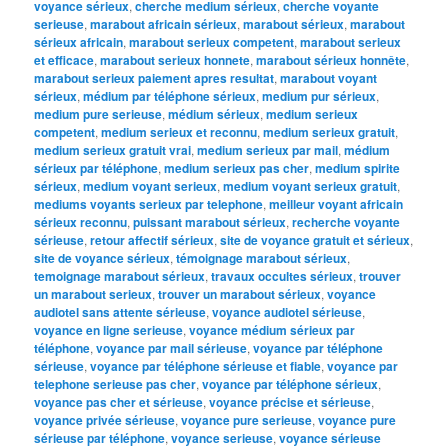
voyance sérieux
,
cherche medium sérieux
,
cherche voyante
serieuse
,
marabout africain sérieux
,
marabout sérieux
,
marabout
sérieux africain
,
marabout serieux competent
,
marabout serieux
et efficace
,
marabout serieux honnete
,
marabout sérieux honnête
,
marabout serieux paiement apres resultat
,
marabout voyant
sérieux
,
médium par téléphone sérieux
,
medium pur sérieux
,
medium pure serieuse
,
médium sérieux
,
medium serieux
competent
,
medium serieux et reconnu
,
medium serieux gratuit
,
medium serieux gratuit vrai
,
medium serieux par mail
,
médium
sérieux par téléphone
,
medium serieux pas cher
,
medium spirite
sérieux
,
medium voyant serieux
,
medium voyant serieux gratuit
,
mediums voyants serieux par telephone
,
meilleur voyant africain
sérieux reconnu
,
puissant marabout sérieux
,
recherche voyante
sérieuse
,
retour affectif sérieux
,
site de voyance gratuit et sérieux
,
site de voyance sérieux
,
témoignage marabout sérieux
,
temoignage marabout sérieux
,
travaux occultes sérieux
,
trouver
un marabout serieux
,
trouver un marabout sérieux
,
voyance
audiotel sans attente sérieuse
,
voyance audiotel sérieuse
,
voyance en ligne serieuse
,
voyance médium sérieux par
téléphone
,
voyance par mail sérieuse
,
voyance par téléphone
sérieuse
,
voyance par téléphone sérieuse et fiable
,
voyance par
telephone serieuse pas cher
,
voyance par téléphone sérieux
,
voyance pas cher et sérieuse
,
voyance précise et sérieuse
,
voyance privée sérieuse
,
voyance pure serieuse
,
voyance pure
sérieuse par téléphone
,
voyance serieuse
,
voyance sérieuse