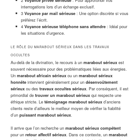
2
Voyance privée sérieuse
: Pour approfondir vos
interrogations lors d’un échange exclusif.
3
Voyance par mail sérieuse
: Une option discrète si vous
préférez l’écrit.
4
Voyance sérieuse téléphone sans attendre
: Idéal pour
les situations d’urgence.
LE RÔLE DU MARABOUT SÉRIEUX DANS LES TRAVAUX
OCCULTES
Au-delà de la divination, le recours à un
marabout sérieux
est
souvent nécessaire pour des problématiques liées aux énergies.
Un
marabout africain sérieux
ou un
marabout sérieux
honnête
intervient généralement pour un
désenvoûtement
sérieux
ou des
travaux occultes sérieux
. Par conséquent, il est
primordial de
trouver un marabout sérieux
qui respecte une
éthique stricte. Le
témoignage marabout sérieux
d’anciens
clients reste d’ailleurs le meilleur moyen de vérifier la fiabilité
d’un
puissant marabout sérieux
.
Il arrive que l’on recherche un
marabout sérieux compétent
pour un
retour affectif sérieux
. Dans ce contexte, un
marabout