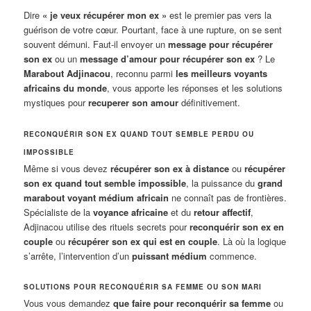
Dire
« je veux récupérer mon ex »
est le premier pas vers la
guérison de votre cœur. Pourtant, face à une rupture, on se sent
souvent démuni. Faut-il envoyer un
message pour récupérer
son ex
ou un
message d’amour pour récupérer son ex
? Le
Marabout Adjinacou
, reconnu parmi
les meilleurs voyants
africains du monde
, vous apporte les réponses et les solutions
mystiques pour
recuperer son amour
définitivement.
RECONQUÉRIR SON EX QUAND TOUT SEMBLE PERDU OU
IMPOSSIBLE
Même si vous devez
récupérer son ex à distance
ou
récupérer
son ex quand tout semble impossible
, la puissance du
grand
marabout voyant médium africain
ne connaît pas de frontières.
Spécialiste de la
voyance africaine
et du
retour affectif
,
Adjinacou utilise des rituels secrets pour
reconquérir son ex en
couple
ou
récupérer son ex qui est en couple
. Là où la logique
s’arrête, l’intervention d’un
puissant médium
commence.
SOLUTIONS POUR RECONQUÉRIR SA FEMME OU SON MARI
Vous vous demandez
que faire pour reconquérir sa femme
ou