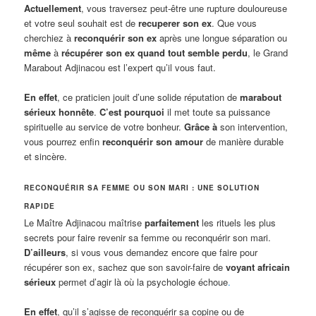
Actuellement
, vous traversez peut-être une rupture douloureuse
et votre seul souhait est de
recuperer son ex
. Que vous
cherchiez à
reconquérir son ex
après une longue séparation ou
même
à
récupérer son ex quand tout semble perdu
, le Grand
Marabout Adjinacou est l’expert qu’il vous faut.
En effet
, ce praticien jouit d’une solide réputation de
marabout
sérieux honnête
.
C’est pourquoi
il met toute sa puissance
spirituelle au service de votre bonheur.
Grâce à
son intervention,
vous pourrez enfin
reconquérir son amour
de manière durable
et sincère.
RECONQUÉRIR SA FEMME OU SON MARI : UNE SOLUTION
RAPIDE
Le Maître Adjinacou maîtrise
parfaitement
les rituels les plus
secrets pour faire revenir sa femme ou reconquérir son mari.
D’ailleurs
, si vous vous demandez encore que faire pour
récupérer son ex, sachez que son savoir-faire de
voyant africain
sérieux
permet d’agir là où la psychologie échoue
.
En effet
, qu’il s’agisse de reconquérir sa copine ou de