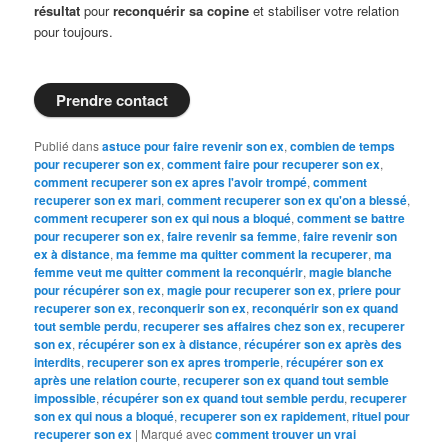
résultat
pour
reconquérir sa copine
et stabiliser votre relation
pour toujours.
Prendre contact
Publié dans
astuce pour faire revenir son ex
,
combien de temps
pour recuperer son ex
,
comment faire pour recuperer son ex
,
comment recuperer son ex apres l'avoir trompé
,
comment
recuperer son ex mari
,
comment recuperer son ex qu'on a blessé
,
comment recuperer son ex qui nous a bloqué
,
comment se battre
pour recuperer son ex
,
faire revenir sa femme
,
faire revenir son
ex à distance
,
ma femme ma quitter comment la recuperer
,
ma
femme veut me quitter comment la reconquérir
,
magie blanche
pour récupérer son ex
,
magie pour recuperer son ex
,
priere pour
recuperer son ex
,
reconquerir son ex
,
reconquérir son ex quand
tout semble perdu
,
recuperer ses affaires chez son ex
,
recuperer
son ex
,
récupérer son ex à distance
,
récupérer son ex après des
interdits
,
recuperer son ex apres tromperie
,
récupérer son ex
après une relation courte
,
recuperer son ex quand tout semble
impossible
,
récupérer son ex quand tout semble perdu
,
recuperer
son ex qui nous a bloqué
,
recuperer son ex rapidement
,
rituel pour
recuperer son ex
|
Marqué avec
comment trouver un vrai