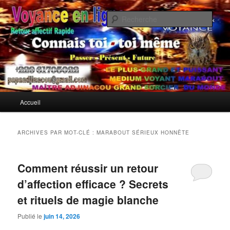
Aller
Aller
Si vous traversez une rupture douloureuse et que vous cherchez
désespérément à récupérer votre ex rapidement, retour affectif, le Maître
au
au
Rech
Adjinacou, reconnu comme le meilleur marabout compétent et le plus
contenu
contenu
puissant marabout sérieux africain, met à votre service son don
principal
secondaire
Meilleur Marabout pour Récupérer
exceptionnel pour prédire l'avenir et restaurer l'harmonie perdue.
Son Ex Rapidement
Menu
Accueil
principal
ARCHIVES PAR MOT-CLÉ :
MARABOUT SÉRIEUX HONNÊTE
Comment réussir un retour
d’affection efficace ? Secrets
et rituels de magie blanche
Publié le
juin 14, 2026