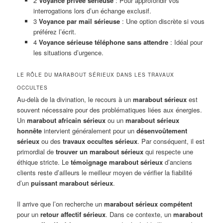
2
Voyance privée sérieuse
: Pour approfondir vos
interrogations lors d’un échange exclusif.
3
Voyance par mail sérieuse
: Une option discrète si vous
préférez l’écrit.
4
Voyance sérieuse téléphone sans attendre
: Idéal pour
les situations d’urgence.
LE RÔLE DU MARABOUT SÉRIEUX DANS LES TRAVAUX
OCCULTES
Au-delà de la divination, le recours à un
marabout sérieux
est
souvent nécessaire pour des problématiques liées aux énergies.
Un
marabout africain sérieux
ou un
marabout sérieux
honnête
intervient généralement pour un
désenvoûtement
sérieux
ou des
travaux occultes sérieux
. Par conséquent, il est
primordial de
trouver un marabout sérieux
qui respecte une
éthique stricte. Le
témoignage marabout sérieux
d’anciens
clients reste d’ailleurs le meilleur moyen de vérifier la fiabilité
d’un
puissant marabout sérieux
.
Il arrive que l’on recherche un
marabout sérieux compétent
pour un
retour affectif sérieux
. Dans ce contexte, un
marabout