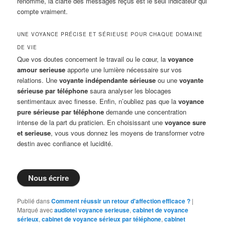
renommé, la clarté des messages reçus est le seul indicateur qui
compte vraiment.
UNE VOYANCE PRÉCISE ET SÉRIEUSE POUR CHAQUE DOMAINE
DE VIE
Que vos doutes concernent le travail ou le cœur, la
voyance
amour serieuse
apporte une lumière nécessaire sur vos
relations. Une
voyante indépendante sérieuse
ou une
voyante
sérieuse par téléphone
saura analyser les blocages
sentimentaux avec finesse. Enfin, n’oubliez pas que la
voyance
pure sérieuse par téléphone
demande une concentration
intense de la part du praticien. En choisissant une
voyance sure
et serieuse
, vous vous donnez les moyens de transformer votre
destin avec confiance et lucidité.
Nous écrire
Publié dans
Comment réussir un retour d'affection efficace ?
|
Marqué avec
audiotel voyance serieuse
,
cabinet de voyance
sérieux
,
cabinet de voyance sérieux par téléphone
,
cabinet