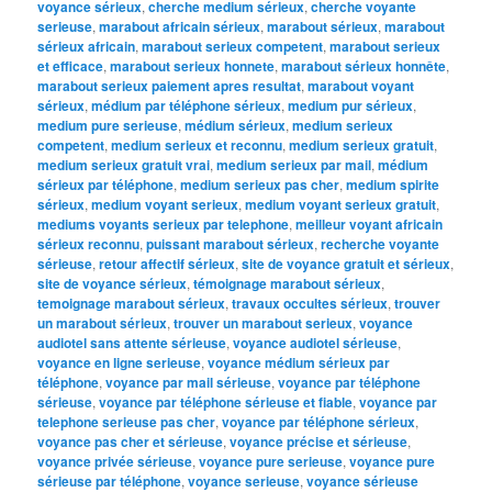
voyance sérieux
,
cherche medium sérieux
,
cherche voyante
serieuse
,
marabout africain sérieux
,
marabout sérieux
,
marabout
sérieux africain
,
marabout serieux competent
,
marabout serieux
et efficace
,
marabout serieux honnete
,
marabout sérieux honnête
,
marabout serieux paiement apres resultat
,
marabout voyant
sérieux
,
médium par téléphone sérieux
,
medium pur sérieux
,
medium pure serieuse
,
médium sérieux
,
medium serieux
competent
,
medium serieux et reconnu
,
medium serieux gratuit
,
medium serieux gratuit vrai
,
medium serieux par mail
,
médium
sérieux par téléphone
,
medium serieux pas cher
,
medium spirite
sérieux
,
medium voyant serieux
,
medium voyant serieux gratuit
,
mediums voyants serieux par telephone
,
meilleur voyant africain
sérieux reconnu
,
puissant marabout sérieux
,
recherche voyante
sérieuse
,
retour affectif sérieux
,
site de voyance gratuit et sérieux
,
site de voyance sérieux
,
témoignage marabout sérieux
,
temoignage marabout sérieux
,
travaux occultes sérieux
,
trouver
un marabout sérieux
,
trouver un marabout serieux
,
voyance
audiotel sans attente sérieuse
,
voyance audiotel sérieuse
,
voyance en ligne serieuse
,
voyance médium sérieux par
téléphone
,
voyance par mail sérieuse
,
voyance par téléphone
sérieuse
,
voyance par téléphone sérieuse et fiable
,
voyance par
telephone serieuse pas cher
,
voyance par téléphone sérieux
,
voyance pas cher et sérieuse
,
voyance précise et sérieuse
,
voyance privée sérieuse
,
voyance pure serieuse
,
voyance pure
sérieuse par téléphone
,
voyance serieuse
,
voyance sérieuse