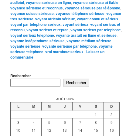
audiotel
,
voyance serieuse en ligne
,
voyance sérieuse et fiable
,
voyance sérieuse et reconnue
,
voyance sérieuse par téléphone
,
voyance suisse sérieuse
,
voyance téléphone sérieuse
,
voyance
tres serieuse
,
voyant africain sérieux
,
voyant connu et sérieux
,
voyant par telephone sérieux
,
voyant sérieux
,
voyant sérieux et
reconnu
,
voyant serieux et repute
,
voyant serieux par telephone
,
voyant serieux telephone
,
voyante gratuit en ligne et sérieuse
,
voyante indépendante sérieuse
,
voyante médium sérieuse
,
voyante sérieuse
,
voyante sérieuse par téléphone
,
voyante
serieuse telephone
,
vrai marabout serieux
|
Laisser un
commentaire
Rechercher
Rechercher
AOÛT 2026
L
M
M
J
V
S
D
1
2
3
4
5
6
7
8
9
10
11
12
13
14
15
16