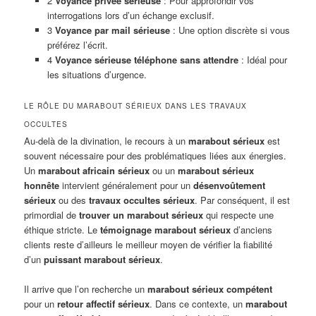
2
Voyance privée sérieuse
: Pour approfondir vos
interrogations lors d’un échange exclusif.
3
Voyance par mail sérieuse
: Une option discrète si vous
préférez l’écrit.
4
Voyance sérieuse téléphone sans attendre
: Idéal pour
les situations d’urgence.
LE RÔLE DU MARABOUT SÉRIEUX DANS LES TRAVAUX
OCCULTES
Au-delà de la divination, le recours à un
marabout sérieux
est
souvent nécessaire pour des problématiques liées aux énergies.
Un
marabout africain sérieux
ou un
marabout sérieux
honnête
intervient généralement pour un
désenvoûtement
sérieux
ou des
travaux occultes sérieux
. Par conséquent, il est
primordial de
trouver un marabout sérieux
qui respecte une
éthique stricte. Le
témoignage marabout sérieux
d’anciens
clients reste d’ailleurs le meilleur moyen de vérifier la fiabilité
d’un
puissant marabout sérieux
.
Il arrive que l’on recherche un
marabout sérieux compétent
pour un
retour affectif sérieux
. Dans ce contexte, un
marabout