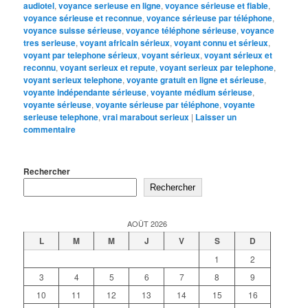
audiotel
,
voyance serieuse en ligne
,
voyance sérieuse et fiable
,
voyance sérieuse et reconnue
,
voyance sérieuse par téléphone
,
voyance suisse sérieuse
,
voyance téléphone sérieuse
,
voyance
tres serieuse
,
voyant africain sérieux
,
voyant connu et sérieux
,
voyant par telephone sérieux
,
voyant sérieux
,
voyant sérieux et
reconnu
,
voyant serieux et repute
,
voyant serieux par telephone
,
voyant serieux telephone
,
voyante gratuit en ligne et sérieuse
,
voyante indépendante sérieuse
,
voyante médium sérieuse
,
voyante sérieuse
,
voyante sérieuse par téléphone
,
voyante
serieuse telephone
,
vrai marabout serieux
|
Laisser un
commentaire
Rechercher
Rechercher
AOÛT 2026
L
M
M
J
V
S
D
1
2
3
4
5
6
7
8
9
10
11
12
13
14
15
16