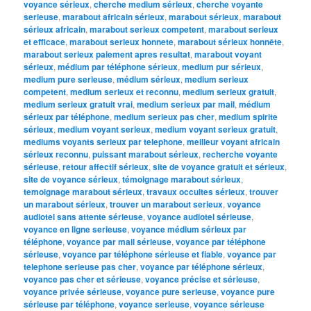
voyance sérieux
,
cherche medium sérieux
,
cherche voyante
serieuse
,
marabout africain sérieux
,
marabout sérieux
,
marabout
sérieux africain
,
marabout serieux competent
,
marabout serieux
et efficace
,
marabout serieux honnete
,
marabout sérieux honnête
,
marabout serieux paiement apres resultat
,
marabout voyant
sérieux
,
médium par téléphone sérieux
,
medium pur sérieux
,
medium pure serieuse
,
médium sérieux
,
medium serieux
competent
,
medium serieux et reconnu
,
medium serieux gratuit
,
medium serieux gratuit vrai
,
medium serieux par mail
,
médium
sérieux par téléphone
,
medium serieux pas cher
,
medium spirite
sérieux
,
medium voyant serieux
,
medium voyant serieux gratuit
,
mediums voyants serieux par telephone
,
meilleur voyant africain
sérieux reconnu
,
puissant marabout sérieux
,
recherche voyante
sérieuse
,
retour affectif sérieux
,
site de voyance gratuit et sérieux
,
site de voyance sérieux
,
témoignage marabout sérieux
,
temoignage marabout sérieux
,
travaux occultes sérieux
,
trouver
un marabout sérieux
,
trouver un marabout serieux
,
voyance
audiotel sans attente sérieuse
,
voyance audiotel sérieuse
,
voyance en ligne serieuse
,
voyance médium sérieux par
téléphone
,
voyance par mail sérieuse
,
voyance par téléphone
sérieuse
,
voyance par téléphone sérieuse et fiable
,
voyance par
telephone serieuse pas cher
,
voyance par téléphone sérieux
,
voyance pas cher et sérieuse
,
voyance précise et sérieuse
,
voyance privée sérieuse
,
voyance pure serieuse
,
voyance pure
sérieuse par téléphone
,
voyance serieuse
,
voyance sérieuse