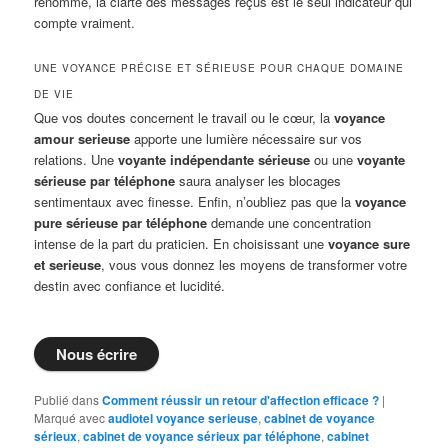
renommé, la clarté des messages reçus est le seul indicateur qui
compte vraiment.
UNE VOYANCE PRÉCISE ET SÉRIEUSE POUR CHAQUE DOMAINE
DE VIE
Que vos doutes concernent le travail ou le cœur, la
voyance
amour serieuse
apporte une lumière nécessaire sur vos
relations. Une
voyante indépendante sérieuse
ou une
voyante
sérieuse par téléphone
saura analyser les blocages
sentimentaux avec finesse. Enfin, n’oubliez pas que la
voyance
pure sérieuse par téléphone
demande une concentration
intense de la part du praticien. En choisissant une
voyance sure
et serieuse
, vous vous donnez les moyens de transformer votre
destin avec confiance et lucidité.
Nous écrire
Publié dans
Comment réussir un retour d'affection efficace ?
|
Marqué avec
audiotel voyance serieuse
,
cabinet de voyance
sérieux
,
cabinet de voyance sérieux par téléphone
,
cabinet