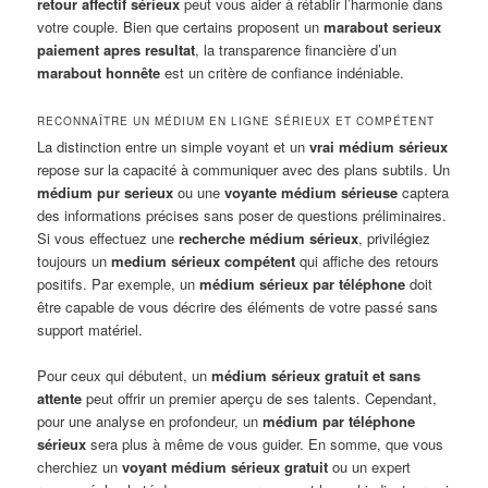
retour affectif sérieux
peut vous aider à rétablir l’harmonie dans
votre couple. Bien que certains proposent un
marabout serieux
paiement apres resultat
, la transparence financière d’un
marabout honnête
est un critère de confiance indéniable.
RECONNAÎTRE UN MÉDIUM EN LIGNE SÉRIEUX ET COMPÉTENT
La distinction entre un simple voyant et un
vrai médium sérieux
repose sur la capacité à communiquer avec des plans subtils. Un
médium pur serieux
ou une
voyante médium sérieuse
captera
des informations précises sans poser de questions préliminaires.
Si vous effectuez une
recherche médium sérieux
, privilégiez
toujours un
medium sérieux compétent
qui affiche des retours
positifs. Par exemple, un
médium sérieux par téléphone
doit
être capable de vous décrire des éléments de votre passé sans
support matériel.
Pour ceux qui débutent, un
médium sérieux gratuit et sans
attente
peut offrir un premier aperçu de ses talents. Cependant,
pour une analyse en profondeur, un
médium par téléphone
sérieux
sera plus à même de vous guider. En somme, que vous
cherchiez un
voyant médium sérieux gratuit
ou un expert