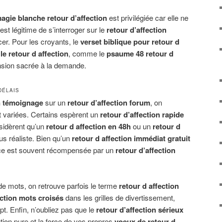
agie blanche retour d’affection
est privilégiée car elle ne
est légitime de s’interroger sur le
retour d’affection
er. Pour les croyants, le
verset biblique pour retour d
e retour d affection
, comme le
psaume 48 retour d
nsion sacrée à la demande.
DÉLAIS
on témoignage
sur un
retour d’affection forum
, on
t variées. Certains espèrent un
retour d’affection rapide
nsidèrent qu’un
retour d affection en 48h
ou un
retour d
us réaliste. Bien qu’un
retour d affection immédiat gratuit
nce est souvent récompensée par un
retour d’affection
de mots, on retrouve parfois le terme
retour d affection
ection mots croisés
dans les grilles de divertissement,
ept. Enfin, n’oubliez pas que le
retour d’affection sérieux
tion pure et la force de vos propres
voeux de retour d