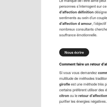
Le manque de l’être aimé peut
personnes s’interrogent sur c
d’affection définition
désigne 
sentiments au sein d’un coupl
d’affection d amour
, l’object
nombreux consultants cherch
souffrance émotionnelle.
Nous écrire
Comment faire un retour d’af
Si vous vous demandez
comme
multitude de méthodes traditio
girofle
est une méthode très po
certains préfèrent utiliser de
citron
ou le
retour d’affectio
purifier les énergies négatives.