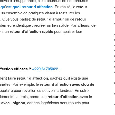
 devenir insupportable, c’est pourquoi de nombreuses
e
qu’est quoi retour d affection
.
En réalité, le
retour
un ensemble de pratiques visant à restaurer les
e. Que vous parliez de
retour d’amour
ou de
retour
if demeure identique : recréer un lien solide. Par ailleurs, de
ent un
retour d’affection rapide
pour apaiser leur
fection efficace ?
+229 61705022
nt faire retour d affection
, sachez qu’il existe une
nnelles. Par exemple, le
retour d affection avec clou de
pulaire pour réveiller les souvenirs tendres. En outre,
s éléments naturels, comme le
retour d’affection avec le
n avec l’oignon
, car ces ingrédients sont réputés pour