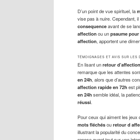
D’un point de vue spirituel, la
m
vise pas à nuire. Cependant, il 
consequence
avant de se lanc
affection
ou un
psaume pour l
affection
, apportent une dime
TÉMOIGNAGES ET AVIS SUR LES 
En lisant un
retour d’affecti
remarque que les attentes son
en 24h
, alors que d’autres co
affection rapide en 72h
est pl
en 24h
semble idéal, la patie
réussi
.
Pour ceux qui aiment les jeux 
mots fléchés
ou
retour d aff
illustrant la popularité du conc
repose avant tout sur une inten