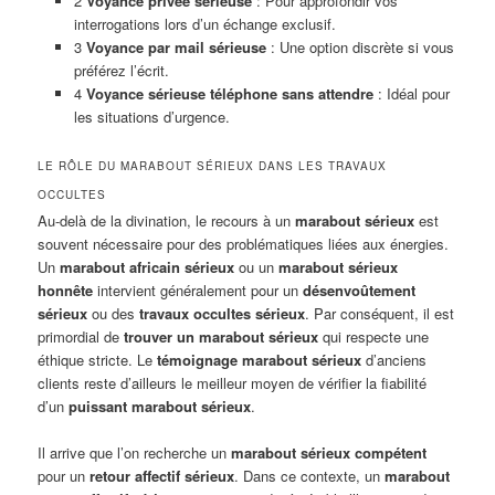
2
Voyance privée sérieuse
: Pour approfondir vos
interrogations lors d’un échange exclusif.
3
Voyance par mail sérieuse
: Une option discrète si vous
préférez l’écrit.
4
Voyance sérieuse téléphone sans attendre
: Idéal pour
les situations d’urgence.
LE RÔLE DU MARABOUT SÉRIEUX DANS LES TRAVAUX
OCCULTES
Au-delà de la divination, le recours à un
marabout sérieux
est
souvent nécessaire pour des problématiques liées aux énergies.
Un
marabout africain sérieux
ou un
marabout sérieux
honnête
intervient généralement pour un
désenvoûtement
sérieux
ou des
travaux occultes sérieux
. Par conséquent, il est
primordial de
trouver un marabout sérieux
qui respecte une
éthique stricte. Le
témoignage marabout sérieux
d’anciens
clients reste d’ailleurs le meilleur moyen de vérifier la fiabilité
d’un
puissant marabout sérieux
.
Il arrive que l’on recherche un
marabout sérieux compétent
pour un
retour affectif sérieux
. Dans ce contexte, un
marabout