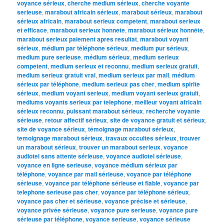
voyance sérieux
,
cherche medium sérieux
,
cherche voyante
serieuse
,
marabout africain sérieux
,
marabout sérieux
,
marabout
sérieux africain
,
marabout serieux competent
,
marabout serieux
et efficace
,
marabout serieux honnete
,
marabout sérieux honnête
,
marabout serieux paiement apres resultat
,
marabout voyant
sérieux
,
médium par téléphone sérieux
,
medium pur sérieux
,
medium pure serieuse
,
médium sérieux
,
medium serieux
competent
,
medium serieux et reconnu
,
medium serieux gratuit
,
medium serieux gratuit vrai
,
medium serieux par mail
,
médium
sérieux par téléphone
,
medium serieux pas cher
,
medium spirite
sérieux
,
medium voyant serieux
,
medium voyant serieux gratuit
,
mediums voyants serieux par telephone
,
meilleur voyant africain
sérieux reconnu
,
puissant marabout sérieux
,
recherche voyante
sérieuse
,
retour affectif sérieux
,
site de voyance gratuit et sérieux
,
site de voyance sérieux
,
témoignage marabout sérieux
,
temoignage marabout sérieux
,
travaux occultes sérieux
,
trouver
un marabout sérieux
,
trouver un marabout serieux
,
voyance
audiotel sans attente sérieuse
,
voyance audiotel sérieuse
,
voyance en ligne serieuse
,
voyance médium sérieux par
téléphone
,
voyance par mail sérieuse
,
voyance par téléphone
sérieuse
,
voyance par téléphone sérieuse et fiable
,
voyance par
telephone serieuse pas cher
,
voyance par téléphone sérieux
,
voyance pas cher et sérieuse
,
voyance précise et sérieuse
,
voyance privée sérieuse
,
voyance pure serieuse
,
voyance pure
sérieuse par téléphone
,
voyance serieuse
,
voyance sérieuse