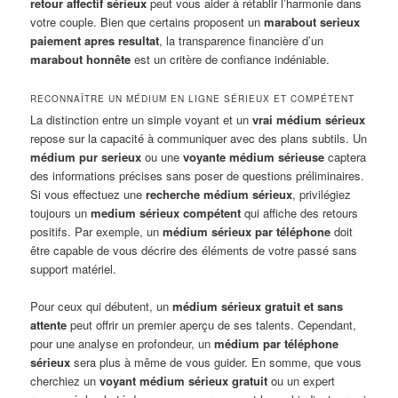
retour affectif sérieux
peut vous aider à rétablir l’harmonie dans
votre couple. Bien que certains proposent un
marabout serieux
paiement apres resultat
, la transparence financière d’un
marabout honnête
est un critère de confiance indéniable.
RECONNAÎTRE UN MÉDIUM EN LIGNE SÉRIEUX ET COMPÉTENT
La distinction entre un simple voyant et un
vrai médium sérieux
repose sur la capacité à communiquer avec des plans subtils. Un
médium pur serieux
ou une
voyante médium sérieuse
captera
des informations précises sans poser de questions préliminaires.
Si vous effectuez une
recherche médium sérieux
, privilégiez
toujours un
medium sérieux compétent
qui affiche des retours
positifs. Par exemple, un
médium sérieux par téléphone
doit
être capable de vous décrire des éléments de votre passé sans
support matériel.
Pour ceux qui débutent, un
médium sérieux gratuit et sans
attente
peut offrir un premier aperçu de ses talents. Cependant,
pour une analyse en profondeur, un
médium par téléphone
sérieux
sera plus à même de vous guider. En somme, que vous
cherchiez un
voyant médium sérieux gratuit
ou un expert