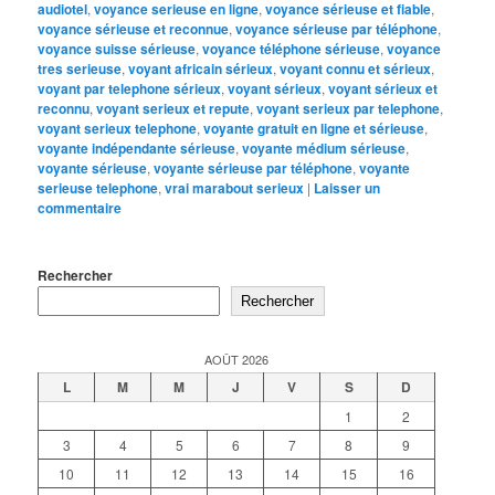
audiotel
,
voyance serieuse en ligne
,
voyance sérieuse et fiable
,
voyance sérieuse et reconnue
,
voyance sérieuse par téléphone
,
voyance suisse sérieuse
,
voyance téléphone sérieuse
,
voyance
tres serieuse
,
voyant africain sérieux
,
voyant connu et sérieux
,
voyant par telephone sérieux
,
voyant sérieux
,
voyant sérieux et
reconnu
,
voyant serieux et repute
,
voyant serieux par telephone
,
voyant serieux telephone
,
voyante gratuit en ligne et sérieuse
,
voyante indépendante sérieuse
,
voyante médium sérieuse
,
voyante sérieuse
,
voyante sérieuse par téléphone
,
voyante
serieuse telephone
,
vrai marabout serieux
|
Laisser un
commentaire
Rechercher
Rechercher
AOÛT 2026
L
M
M
J
V
S
D
1
2
3
4
5
6
7
8
9
10
11
12
13
14
15
16