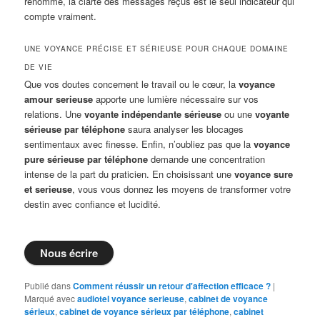
renommé, la clarté des messages reçus est le seul indicateur qui
compte vraiment.
UNE VOYANCE PRÉCISE ET SÉRIEUSE POUR CHAQUE DOMAINE
DE VIE
Que vos doutes concernent le travail ou le cœur, la
voyance
amour serieuse
apporte une lumière nécessaire sur vos
relations. Une
voyante indépendante sérieuse
ou une
voyante
sérieuse par téléphone
saura analyser les blocages
sentimentaux avec finesse. Enfin, n’oubliez pas que la
voyance
pure sérieuse par téléphone
demande une concentration
intense de la part du praticien. En choisissant une
voyance sure
et serieuse
, vous vous donnez les moyens de transformer votre
destin avec confiance et lucidité.
Nous écrire
Publié dans
Comment réussir un retour d'affection efficace ?
|
Marqué avec
audiotel voyance serieuse
,
cabinet de voyance
sérieux
,
cabinet de voyance sérieux par téléphone
,
cabinet