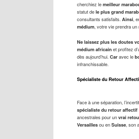
cherchiez le
meilleur marabou
statut de
le plus grand mara
consultants satisfaits.
Ainsi
, e
médium
, votre vie prendra un
Ne laissez plus les doutes v
médium africain
et profitez d
dès aujourd’hui.
Car
avec le
b
infranchissable.
Spécialiste du Retour Affect
Face à une séparation, l’incert
spécialiste du retour affectif
ancestrales pour un
vrai retou
Versailles
ou en
Suisse
, son 