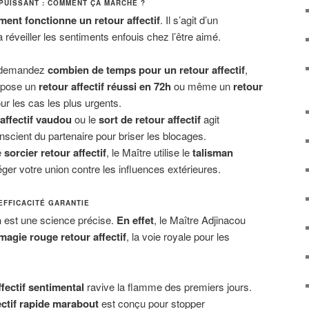
 PUISSANT : COMMENT ÇA MARCHE ?
ent fonctionne un retour affectif
. Il s’agit d’un
réveiller les sentiments enfouis chez l’être aimé.
 demandez
combien de temps pour un retour affectif
,
opose un
retour affectif réussi en 72h
ou même un
retour
r les cas les plus urgents.
 affectif vaudou
ou le
sort de retour affectif
agit
scient du partenaire pour briser les blocages.
e
sorcier retour affectif
, le Maître utilise le
talisman
ger votre union contre les influences extérieures.
EFFICACITÉ GARANTIE
n
est une science précise.
En effet
, le Maître Adjinacou
 magie rouge retour affectif
, la voie royale pour les
ffectif sentimental
ravive la flamme des premiers jours.
ectif rapide marabout
est conçu pour stopper