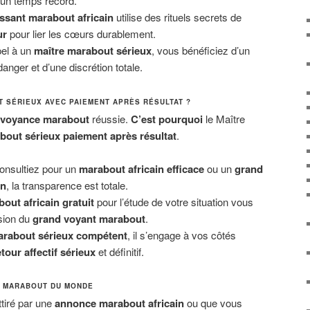
 un temps record.
ssant marabout africain
utilise des rituels secrets de
ur
pour lier les cœurs durablement.
pel à un
maître marabout sérieux
, vous bénéficiez d’un
ger et d’une discrétion totale.
 SÉRIEUX AVEC PAIEMENT APRÈS RÉSULTAT ?
voyance marabout
réussie.
C’est pourquoi
le Maître
bout sérieux paiement après résultat
.
nsultiez pour un
marabout africain efficace
ou un
grand
in
, la transparence est totale.
out africain gratuit
pour l’étude de votre situation vous
ision du
grand voyant marabout
.
rabout sérieux compétent
, il s’engage à vos côtés
etour affectif sérieux
et définitif.
E MARABOUT DU MONDE
tiré par une
annonce marabout africain
ou que vous