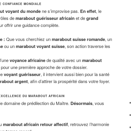
E CONFIANCE MONDIALE
ut voyant du monde
ne s’improvise pas.
En effet
, le
rôles de
marabout guérisseur africain
et de
grand
r offrir une guidance complète.
e :
Que vous cherchiez un
marabout suisse romande
, un
se
ou un
marabout voyant suisse
, son action traverse les
d’une
voyance africaine
de qualité avec un
marabout
pour une première approche de votre dossier.
ue
voyant guérisseur
, il intervient aussi bien pour la santé
rabout argent
, afin d’attirer la prospérité dans votre foyer.
’EXCELLENCE DU MARABOUT AFRICAIN
le domaine de prédilection du Maître.
Désormais
, vous
au
marabout africain retour affectif
, retrouvez l’harmonie