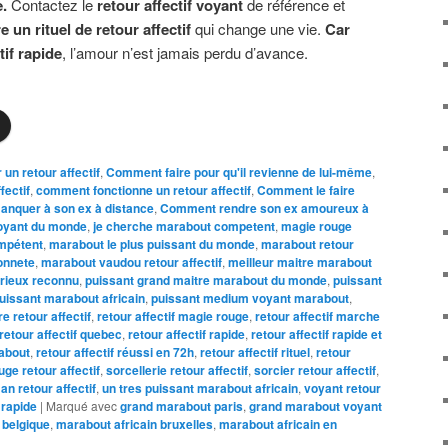
e.
Contactez le
retour affectif voyant
de référence et
 un rituel de retour affectif
qui change une vie.
Car
tif rapide
, l’amour n’est jamais perdu d’avance.
un retour affectif
,
Comment faire pour qu'il revienne de lui-même
,
fectif
,
comment fonctionne un retour affectif
,
Comment le faire
nquer à son ex à distance
,
Comment rendre son ex amoureux à
oyant du monde
,
je cherche marabout competent
,
magie rouge
mpétent
,
marabout le plus puissant du monde
,
marabout retour
onnete
,
marabout vaudou retour affectif
,
meilleur maitre marabout
érieux reconnu
,
puissant grand maitre marabout du monde
,
puissant
uissant marabout africain
,
puissant medium voyant marabout
,
re retour affectif
,
retour affectif magie rouge
,
retour affectif marche
retour affectif quebec
,
retour affectif rapide
,
retour affectif rapide et
rabout
,
retour affectif réussi en 72h
,
retour affectif rituel
,
retour
uge retour affectif
,
sorcellerie retour affectif
,
sorcier retour affectif
,
an retour affectif
,
un tres puissant marabout africain
,
voyant retour
f rapide
|
Marqué avec
grand marabout paris
,
grand marabout voyant
 belgique
,
marabout africain bruxelles
,
marabout africain en