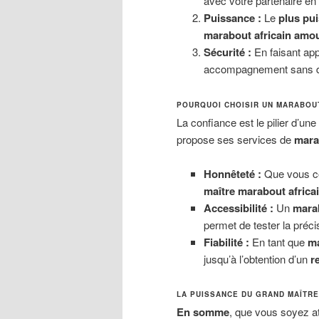
avec votre partenaire en
Puissance :
Le
plus pui
marabout africain amo
Sécurité :
En faisant ap
accompagnement sans dan
POURQUOI CHOISIR UN MARABOUT
La confiance est le pilier d’une
propose ses services de
mara
Honnêteté :
Que vous co
maître marabout africa
Accessibilité :
Un
marab
permet de tester la préc
Fiabilité :
En tant que
ma
jusqu’à l’obtention d’un
r
LA PUISSANCE DU GRAND MAÎTR
En somme
, que vous soyez at