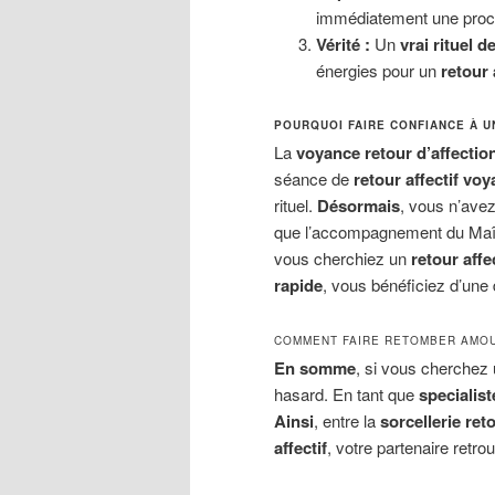
immédiatement une procé
Vérité :
Un
vrai rituel d
énergies pour un
retour 
POURQUOI FAIRE CONFIANCE À U
La
voyance retour d’affectio
séance de
retour affectif vo
rituel.
Désormais
, vous n’avez
que l’accompagnement du Maître
vous cherchiez un
retour affe
rapide
, vous bénéficiez d’une 
COMMENT FAIRE RETOMBER AMOU
En somme
, si vous cherchez
hasard. En tant que
specialist
Ainsi
, entre la
sorcellerie reto
affectif
, votre partenaire retro