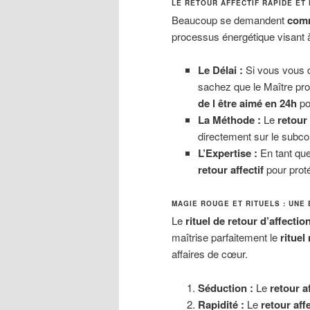
LE RETOUR AFFECTIF RAPIDE ET
Beaucoup se demandent
comm
processus énergétique visant à 
Le Délai :
Si vous vous
sachez que le Maître pr
de l être aimé en 24h
pou
La Méthode :
Le
retour
directement sur le subcon
L’Expertise :
En tant qu
retour affectif
pour proté
MAGIE ROUGE ET RITUELS : UNE 
Le
rituel de retour d’affectio
maîtrise parfaitement le
rituel
affaires de cœur.
Séduction :
Le
retour a
Rapidité :
Le
retour aff