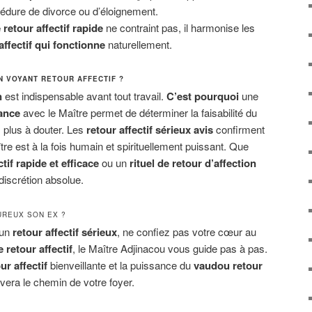
dure de divorce ou d’éloignement.
e retour affectif rapide
ne contraint pas, il harmonise les
affectif qui fonctionne
naturellement.
N VOYANT RETOUR AFFECTIF ?
n
est indispensable avant tout travail.
C’est pourquoi
une
yance
avec le Maître permet de déterminer la faisabilité du
 plus à douter. Les
retour affectif sérieux avis
confirment
 est à la fois humain et spirituellement puissant. Que
ctif rapide et efficace
ou un
rituel de retour d’affection
discrétion absolue.
REUX SON EX ?
 un
retour affectif sérieux
, ne confiez pas votre cœur au
e retour affectif
, le Maître Adjinacou vous guide pas à pas.
ur affectif
bienveillante et la puissance du
vaudou retour
uvera le chemin de votre foyer.