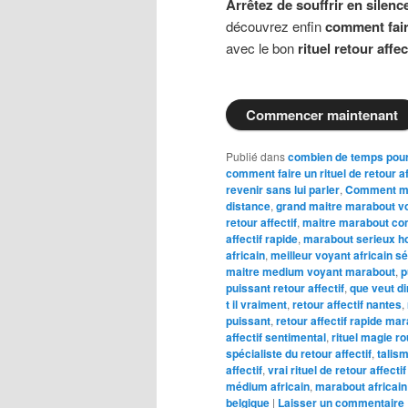
Arrêtez de souffrir en silenc
découvrez enfin
comment faire
avec le bon
rituel retour affec
Commencer maintenant
Publié dans
combien de temps pour 
comment faire un rituel de retour af
revenir sans lui parler
,
Comment ma
distance
,
grand maitre marabout v
retour affectif
,
maitre marabout co
affectif rapide
,
marabout serieux h
africain
,
meilleur voyant africain s
maitre medium voyant marabout
,
p
puissant retour affectif
,
que veut di
t il vraiment
,
retour affectif nantes
,
puissant
,
retour affectif rapide ma
affectif sentimental
,
rituel magie ro
spécialiste du retour affectif
,
talism
affectif
,
vrai rituel de retour affecti
médium africain
,
marabout africain
belgique
|
Laisser un commentaire