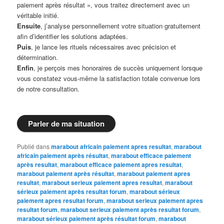
paiement après résultat », vous traitez directement avec un
véritable initié.
Ensuite
, j’analyse personnellement votre situation gratuitement
afin d’identifier les solutions adaptées.
Puis
, je lance les rituels nécessaires avec précision et
détermination.
Enfin
, je perçois mes honoraires de succès uniquement lorsque
vous constatez vous-même la satisfaction totale convenue lors
de notre consultation.
Parler de ma situation
Publié dans
marabout africain paiement apres resultat
,
marabout
africain paiement après résultat
,
marabout efficace paiement
après resultat
,
marabout efficace paiement apres resultat
,
marabout paiement après résultat
,
marabout paiement apres
resultat
,
marabout serieux paiement apres resultat
,
marabout
sérieux paiement après resultat forum
,
marabout sérieux
paiement apres resultat forum
,
marabout serieux paiement apres
resultat forum
,
marabout serieux paiement après resultat forum
,
marabout sérieux paiement après résultat forum
,
marabout