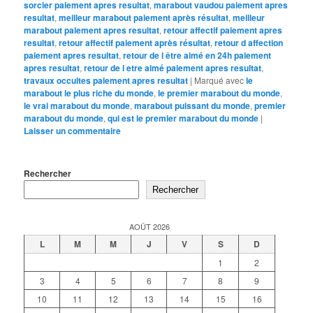
sorcier paiement apres resultat
,
marabout vaudou paiement apres
resultat
,
meilleur marabout paiement après résultat
,
meilleur
marabout paiement apres resultat
,
retour affectif paiement apres
resultat
,
retour affectif paiement après résultat
,
retour d affection
paiement apres resultat
,
retour de l être aimé en 24h paiement
apres resultat
,
retour de l etre aimé paiement apres resultat
,
travaux occultes paiement apres resultat
|
Marqué avec
le
marabout le plus riche du monde
,
le premier marabout du monde
,
le vrai marabout du monde
,
marabout puissant du monde
,
premier
marabout du monde
,
qui est le premier marabout du monde
|
Laisser un commentaire
Rechercher
Rechercher
AOÛT 2026
L
M
M
J
V
S
D
1
2
3
4
5
6
7
8
9
10
11
12
13
14
15
16