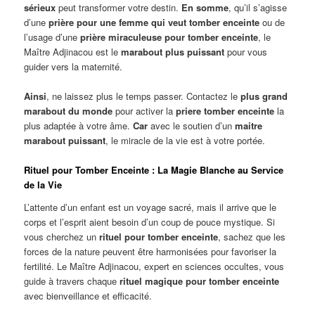
sérieux
peut transformer votre destin.
En somme
, qu’il s’agisse
d’une
prière pour une femme qui veut tomber enceinte
ou de
l’usage d’une
prière miraculeuse pour tomber enceinte
, le
Maître Adjinacou est le
marabout plus puissant
pour vous
guider vers la maternité.
Ainsi
, ne laissez plus le temps passer. Contactez le
plus grand
marabout du monde
pour activer la
priere tomber enceinte
la
plus adaptée à votre âme.
Car
avec le soutien d’un
maitre
marabout puissant
, le miracle de la vie est à votre portée.
Rituel pour Tomber Enceinte : La Magie Blanche au Service
de la Vie
L’attente d’un enfant est un voyage sacré, mais il arrive que le
corps et l’esprit aient besoin d’un coup de pouce mystique. Si
vous cherchez un
rituel pour tomber enceinte
, sachez que les
forces de la nature peuvent être harmonisées pour favoriser la
fertilité. Le Maître Adjinacou, expert en sciences occultes, vous
guide à travers chaque
rituel magique pour tomber enceinte
avec bienveillance et efficacité.