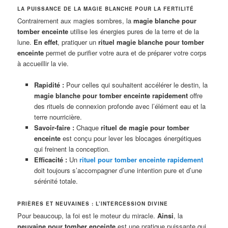
LA PUISSANCE DE LA MAGIE BLANCHE POUR LA FERTILITÉ
Contrairement aux magies sombres, la
magie blanche pour
tomber enceinte
utilise les énergies pures de la terre et de la
lune.
En effet
, pratiquer un
rituel magie blanche pour tomber
enceinte
permet de purifier votre aura et de préparer votre corps
à accueillir la vie.
Rapidité :
Pour celles qui souhaitent accélérer le destin, la
magie blanche pour tomber enceinte rapidement
offre
des rituels de connexion profonde avec l’élément eau et la
terre nourricière.
Savoir-faire :
Chaque
rituel de magie pour tomber
enceinte
est conçu pour lever les blocages énergétiques
qui freinent la conception.
Efficacité :
Un
rituel pour tomber enceinte rapidement
doit toujours s’accompagner d’une intention pure et d’une
sérénité totale.
PRIÈRES ET NEUVAINES : L’INTERCESSION DIVINE
Pour beaucoup, la foi est le moteur du miracle.
Ainsi
, la
neuvaine pour tomber enceinte
est une pratique puissante qui