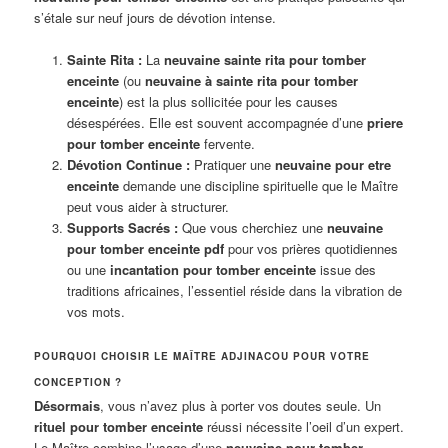
s’étale sur neuf jours de dévotion intense.
Sainte Rita :
La
neuvaine sainte rita pour tomber
enceinte
(ou
neuvaine à sainte rita pour tomber
enceinte
) est la plus sollicitée pour les causes
désespérées. Elle est souvent accompagnée d’une
priere
pour tomber enceinte
fervente.
Dévotion Continue :
Pratiquer une
neuvaine pour etre
enceinte
demande une discipline spirituelle que le Maître
peut vous aider à structurer.
Supports Sacrés :
Que vous cherchiez une
neuvaine
pour tomber enceinte pdf
pour vos prières quotidiennes
ou une
incantation pour tomber enceinte
issue des
traditions africaines, l’essentiel réside dans la vibration de
vos mots.
POURQUOI CHOISIR LE MAÎTRE ADJINACOU POUR VOTRE
CONCEPTION ?
Désormais
, vous n’avez plus à porter vos doutes seule. Un
rituel pour tomber enceinte
réussi nécessite l’oeil d’un expert.
Le Maître combine l’usage d’une
neuvaine pour tomber