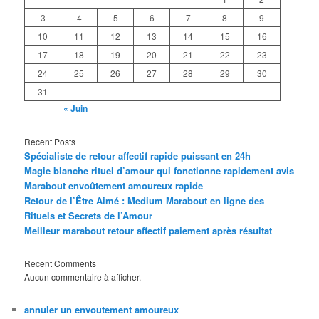
3
4
5
6
7
8
9
10
11
12
13
14
15
16
17
18
19
20
21
22
23
24
25
26
27
28
29
30
31
« Juin
Recent Posts
Spécialiste de retour affectif rapide puissant en 24h
Magie blanche rituel d’amour qui fonctionne rapidement avis
Marabout envoûtement amoureux rapide
Retour de l’Être Aimé : Medium Marabout en ligne des
Rituels et Secrets de l’Amour
Meilleur marabout retour affectif paiement après résultat
Recent Comments
Aucun commentaire à afficher.
annuler un envoutement amoureux