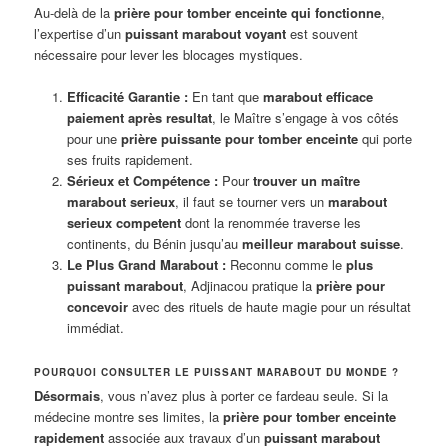
Au-delà de la
prière pour tomber enceinte qui fonctionne
,
l’expertise d’un
puissant marabout voyant
est souvent
nécessaire pour lever les blocages mystiques.
Efficacité Garantie :
En tant que
marabout efficace
paiement après resultat
, le Maître s’engage à vos côtés
pour une
prière puissante pour tomber enceinte
qui porte
ses fruits rapidement.
Sérieux et Compétence :
Pour
trouver un maître
marabout serieux
, il faut se tourner vers un
marabout
serieux competent
dont la renommée traverse les
continents, du Bénin jusqu’au
meilleur marabout suisse
.
Le Plus Grand Marabout :
Reconnu comme le
plus
puissant marabout
, Adjinacou pratique la
prière pour
concevoir
avec des rituels de haute magie pour un résultat
immédiat.
POURQUOI CONSULTER LE PUISSANT MARABOUT DU MONDE ?
Désormais
, vous n’avez plus à porter ce fardeau seule. Si la
médecine montre ses limites, la
prière pour tomber enceinte
rapidement
associée aux travaux d’un
puissant marabout