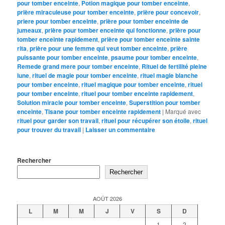
pour tomber enceinte
,
Potion magique pour tomber enceinte
,
prière miraculeuse pour tomber enceinte
,
prière pour concevoir
,
priere pour tomber enceinte
,
prière pour tomber enceinte de
jumeaux
,
prière pour tomber enceinte qui fonctionne
,
prière pour
tomber enceinte rapidement
,
prière pour tomber enceinte sainte
rita
,
prière pour une femme qui veut tomber enceinte
,
prière
puissante pour tomber enceinte
,
psaume pour tomber enceinte
,
Remede grand mere pour tomber enceinte
,
Rituel de fertilité pleine
lune
,
rituel de magie pour tomber enceinte
,
rituel magie blanche
pour tomber enceinte
,
rituel magique pour tomber enceinte
,
rituel
pour tomber enceinte
,
rituel pour tomber enceinte rapidement
,
Solution miracle pour tomber enceinte
,
Superstition pour tomber
enceinte
,
Tisane pour tomber enceinte rapidement
|
Marqué avec
rituel pour garder son travail
,
rituel pour récupérer son étoile
,
rituel
pour trouver du travail
|
Laisser un commentaire
Rechercher
Rechercher
AOÛT 2026
L
M
M
J
V
S
D
1
2