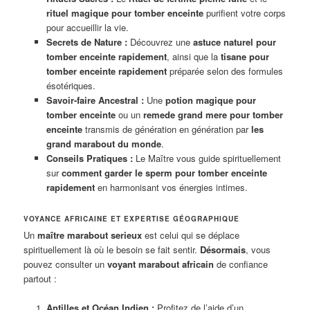
rituel magique pour tomber enceinte
purifient votre corps
pour accueillir la vie.
Secrets de Nature :
Découvrez une
astuce naturel pour
tomber enceinte rapidement
, ainsi que la
tisane pour
tomber enceinte rapidement
préparée selon des formules
ésotériques.
Savoir-faire Ancestral :
Une
potion magique pour
tomber enceinte
ou un
remede grand mere pour tomber
enceinte
transmis de génération en génération par
les
grand marabout du monde
.
Conseils Pratiques :
Le Maître vous guide spirituellement
sur
comment garder le sperm pour tomber enceinte
rapidement
en harmonisant vos énergies intimes.
VOYANCE AFRICAINE ET EXPERTISE GÉOGRAPHIQUE
Un
maître marabout serieux
est celui qui se déplace
spirituellement là où le besoin se fait sentir.
Désormais
, vous
pouvez consulter un
voyant marabout africain
de confiance
partout :
Antilles et Océan Indien :
Profitez de l’aide d’un