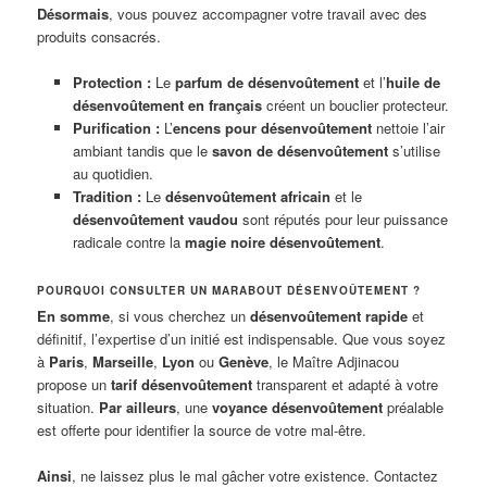
Désormais
, vous pouvez accompagner votre travail avec des
produits consacrés.
Protection :
Le
parfum de désenvoûtement
et l’
huile de
désenvoûtement en français
créent un bouclier protecteur.
Purification :
L’
encens pour désenvoûtement
nettoie l’air
ambiant tandis que le
savon de désenvoûtement
s’utilise
au quotidien.
Tradition :
Le
désenvoûtement africain
et le
désenvoûtement vaudou
sont réputés pour leur puissance
radicale contre la
magie noire désenvoûtement
.
POURQUOI CONSULTER UN MARABOUT DÉSENVOÛTEMENT ?
En somme
, si vous cherchez un
désenvoûtement rapide
et
définitif, l’expertise d’un initié est indispensable. Que vous soyez
à
Paris
,
Marseille
,
Lyon
ou
Genève
, le Maître Adjinacou
propose un
tarif désenvoûtement
transparent et adapté à votre
situation.
Par ailleurs
, une
voyance désenvoûtement
préalable
est offerte pour identifier la source de votre mal-être.
Ainsi
, ne laissez plus le mal gâcher votre existence. Contactez