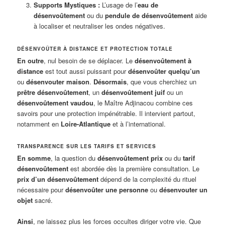
Supports Mystiques :
L’usage de l’
eau de
désenvoûtement
ou du
pendule de désenvoûtement
aide
à localiser et neutraliser les ondes négatives.
DÉSENVOÛTER À DISTANCE ET PROTECTION TOTALE
En outre
, nul besoin de se déplacer. Le
désenvoûtement à
distance
est tout aussi puissant pour
désenvoûter quelqu’un
ou
désenvouter maison
.
Désormais
, que vous cherchiez un
prêtre désenvoûtement
, un
désenvoûtement juif
ou un
désenvoûtement vaudou
, le Maître Adjinacou combine ces
savoirs pour une protection impénétrable. Il intervient partout,
notamment en
Loire-Atlantique
et à l’international.
TRANSPARENCE SUR LES TARIFS ET SERVICES
En somme
, la question du
désenvoûtement prix
ou du
tarif
désenvoûtement
est abordée dès la première consultation. Le
prix d’un désenvoûtement
dépend de la complexité du rituel
nécessaire pour
désenvoûter une personne
ou
désenvouter un
objet
sacré.
Ainsi
, ne laissez plus les forces occultes diriger votre vie. Que