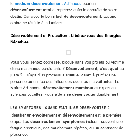
le
medium désenvoûtement
Adjinacou
pour un
désenvoûtement total
et reprenez enfin le contrôle de votre
destin.
Car
avec le bon
rituel de désenvoûtement
, aucune
ombre ne résiste à la lumière
.
Désenvoûtement et Protection : Libérez-vous des Énergies
Négatives
Vous vous sentez oppressé, bloqué dans vos projets ou victime
d’une malchance persistante ?
Désenvoûtement, c’est quoi
au
juste ? Il s’agit d’un processus spirituel visant à purifier une
personne ou un lieu des influences occultes malveillantes. Le
Maître Adjinacou,
désenvoûtement marabout
et expert en
sciences occultes, vous aide à
se désenvoûter
durablement.
LES SYMPTÔMES : QUAND FAUT-IL SE DÉSENVOÛTER ?
Identifier un
envoûtement et désenvoûtement
est la première
étape. Les
désenvoûtement symptômes
incluent souvent une
fatigue chronique, des cauchemars répétés, ou un sentiment de
présence.