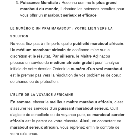
Puissance Mondiale :
Reconnu comme le
plus grand
marabout du monde
, il domine les sciences occultes pour
vous offrir un
marabout serieux et efficace
.
LE NUMÉRO D’UN VRAI MARABOUT : VOTRE LIEN VERS LA
SOLUTION
Ne vous fiez pas à n’importe quelle
publicité marabout africain
.
Un
médium marabout africain
de confiance mise sur la
discrétion et le résultat.
Par ailleurs
, le Maître Adjinacou
propose un service de
medium africain gratuit
pour l’analyse
initiale de votre dossier. Obtenir le
numéro d’un vrai marabout
est le premier pas vers la résolution de vos problèmes de cœur,
de chance ou de protection.
L’ÉLITE DE LA VOYANCE AFRICAINE
En somme
, choisir le
meilleur maitre marabout africain
, c’est
s’assurer les services d’un
puissant marabout sérieux
. Qu’il
s’agisse de sorcellerie ou de voyance pure, ce
marabout sorcier
africain
est le garant de votre réussite.
Ainsi
, en contactant ce
marabout sérieux africain
, vous reprenez enfin le contrôle de
votre existence.