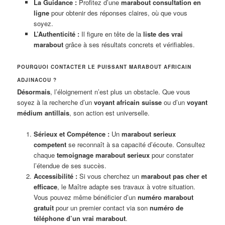
La Guidance :
Profitez d’une
marabout consultation en
ligne
pour obtenir des réponses claires, où que vous
soyez.
L’Authenticité :
Il figure en tête de la
liste des vrai
marabout
grâce à ses résultats concrets et vérifiables.
POURQUOI CONTACTER LE PUISSANT MARABOUT AFRICAIN
ADJINACOU ?
Désormais
, l’éloignement n’est plus un obstacle. Que vous
soyez à la recherche d’un
voyant africain suisse
ou d’un
voyant
médium antillais
, son action est universelle.
Sérieux et Compétence :
Un
marabout serieux
competent
se reconnaît à sa capacité d’écoute. Consultez
chaque
temoignage marabout serieux
pour constater
l’étendue de ses succès.
Accessibilité :
Si vous cherchez un
marabout pas cher et
efficace
, le Maître adapte ses travaux à votre situation.
Vous pouvez même bénéficier d’un
numéro marabout
gratuit
pour un premier contact via son
numéro de
téléphone d’un vrai marabout
.