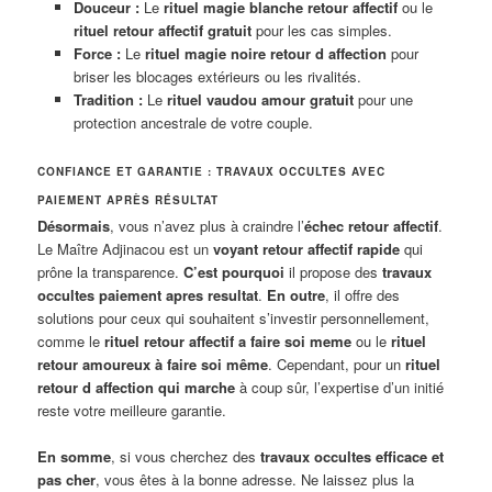
Douceur :
Le
rituel magie blanche retour affectif
ou le
rituel retour affectif gratuit
pour les cas simples.
Force :
Le
rituel magie noire retour d affection
pour
briser les blocages extérieurs ou les rivalités.
Tradition :
Le
rituel vaudou amour gratuit
pour une
protection ancestrale de votre couple.
CONFIANCE ET GARANTIE : TRAVAUX OCCULTES AVEC
PAIEMENT APRÈS RÉSULTAT
Désormais
, vous n’avez plus à craindre l’
échec retour affectif
.
Le Maître Adjinacou est un
voyant retour affectif rapide
qui
prône la transparence.
C’est pourquoi
il propose des
travaux
occultes paiement apres resultat
.
En outre
, il offre des
solutions pour ceux qui souhaitent s’investir personnellement,
comme le
rituel retour affectif a faire soi meme
ou le
rituel
retour amoureux à faire soi même
. Cependant, pour un
rituel
retour d affection qui marche
à coup sûr, l’expertise d’un initié
reste votre meilleure garantie.
En somme
, si vous cherchez des
travaux occultes efficace et
pas cher
, vous êtes à la bonne adresse. Ne laissez plus la