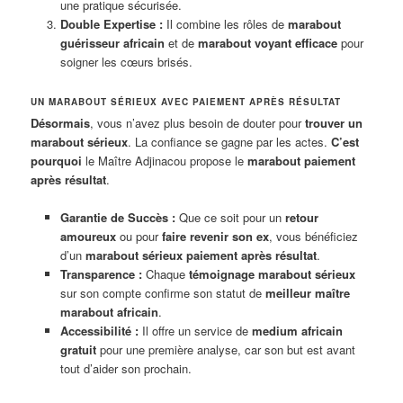
une pratique sécurisée.
Double Expertise :
Il combine les rôles de
marabout
guérisseur africain
et de
marabout voyant efficace
pour
soigner les cœurs brisés.
UN MARABOUT SÉRIEUX AVEC PAIEMENT APRÈS RÉSULTAT
Désormais
, vous n’avez plus besoin de douter pour
trouver un
marabout sérieux
. La confiance se gagne par les actes.
C’est
pourquoi
le Maître Adjinacou propose le
marabout paiement
après résultat
.
Garantie de Succès :
Que ce soit pour un
retour
amoureux
ou pour
faire revenir son ex
, vous bénéficiez
d’un
marabout sérieux paiement après résultat
.
Transparence :
Chaque
témoignage marabout sérieux
sur son compte confirme son statut de
meilleur maître
marabout africain
.
Accessibilité :
Il offre un service de
medium africain
gratuit
pour une première analyse, car son but est avant
tout d’aider son prochain.