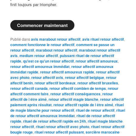
finit toujours par triompher.
Commencer maintenant
Publié dans
avis marabout retour affectif
,
avis rituel retour affectif
,
comment fonctionne le retour affectif
,
comment se passe un
retour affectif
,
marabout retour affectif
,
marabout retour affectif
avis
,
medium retour affectif
,
puissant rituel de retour affectif
rapide
,
qu'est ce qu'un retour affectif
,
retour affectif amoureux
,
retour affectif amoureux immédiat
,
retour affectif amoureux
immédiat rapide
,
retour affectif amoureux rapide
,
retour affectif
avec photo
,
retour affectif avis
,
retour affectif belgique
,
retour
affectif benin
,
retour affectif bordeaux
,
retour affectif bruxelles
,
retour affectif canada
,
retour affectif combien de temps
,
retour
affectif comment faire
,
retour affectif conséquences
,
retour
affectif de l être aimé
,
retour affectif magie blanche
,
retour affectif
paiement après résultat
,
retour affectif rapide de l être aimé
,
rituel
de magie blanche pour retour affectif
,
rituel de retour affectif
,
rituel
de retour affectif amoureux immédiat
,
rituel de retour affectif
rapide
,
rituel de retour affectif rapide en 24h
,
rituel magie blanche
retour affectif
,
rituel retour affectif avec photo
,
rituel retour affectif
bougie rouge
,
rituel retour affectif puissant
,
sorcière marocaine