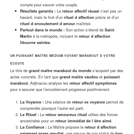
compte pour sauver votre couple.
Résultats garantis :
Le
retour affectif réussi
n’est pas un
hasard, mais le fruit d’un
rituel d affection
précis et d’un
rituel d envoutement d amour
maîtrisé.
Partout dans le monde :
Son action s’étend de
Saint
Martin
à la métropole, incluant le
retour d affection
libourne saintes
.
UN PUISSANT MAÎTRE MÉDIUM VOYANT MARABOUT À VOTRE
ÉCOUTE
Le titre de
grand maître marabout du monde
s’acquiert par des
actes concrets. En tant que
grand maitre vaudou
et
puissant
marabout
, Adjinacou analyse les
retour affectif symptômes
pour s’assurer que l’envoûtement progresse positivement.
La Voyance :
Une séance de
retour ex voyance
permet de
comprendre pourquoi l’autre est parti.
Le Rituel :
Le
retour amoureux rituel
utilise des forces
ancestrales pour un
retour immédiat de l être aimé
.
La Confiance :
Le Maître propose le
retour d affection
paiement apres resultat
, une preuve de son statut de
bon