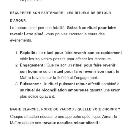
RÉCUPÉRER SON PARTENAIRE : LES RITUELS DE RETOUR
D’AMOUR
La rupture n’est pas une fatalité.
Grâce à
un
rituel pour faire
revenir l etre aimé
, vous pouvez inverser le cours des
événements.
Rapidité :
Le
rituel pour faire revenir son ex rapidement
cible les souvenirs positifs pour effacer les rancœurs.
Engagement :
Que ce soit un
rituel pour faire revenir
son homme
ou un
rituel pour faire revenir son mari
, le
Maître travaille sur la fidélité et l’engagement.
Puissance :
Un
rituel puissant retour affectif
combiné à
un
rituel de réconciliation amoureuse
garantit une union
plus solide qu’avant
.
MAGIE BLANCHE, NOIRE OU VAUDOU : QUELLE VOIE CHOISIR ?
Chaque situation nécessite une approche spécifique.
Ainsi
, le
Maître adapte ses
travaux occultes retour affectif
: