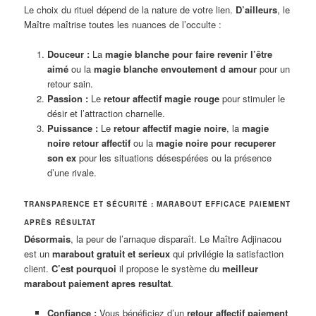
Le choix du rituel dépend de la nature de votre lien.
D’ailleurs
, le
Maître maîtrise toutes les nuances de l’occulte :
Douceur :
La
magie blanche pour faire revenir l’être
aimé
ou la
magie blanche envoutement d amour
pour un
retour sain.
Passion :
Le
retour affectif magie rouge
pour stimuler le
désir et l’attraction charnelle.
Puissance :
Le
retour affectif magie noire
, la
magie
noire retour affectif
ou la
magie noire pour recuperer
son ex
pour les situations désespérées ou la présence
d’une rivale.
TRANSPARENCE ET SÉCURITÉ : MARABOUT EFFICACE PAIEMENT
APRÈS RÉSULTAT
Désormais
, la peur de l’arnaque disparaît. Le Maître Adjinacou
est un
marabout gratuit et serieux
qui privilégie la satisfaction
client.
C’est pourquoi
il propose le système du
meilleur
marabout paiement apres resultat
.
Confiance :
Vous bénéficiez d’un
retour affectif paiement