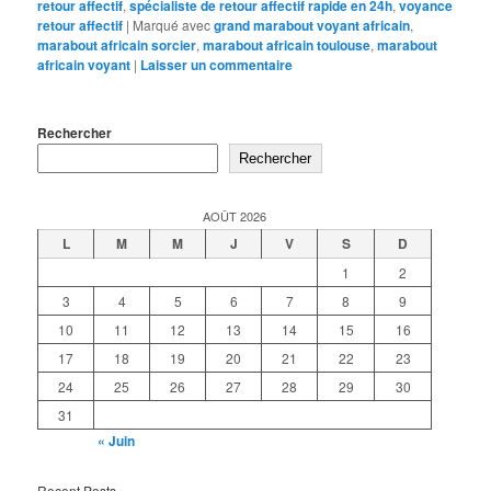
retour affectif
,
spécialiste de retour affectif rapide en 24h
,
voyance
retour affectif
|
Marqué avec
grand marabout voyant africain
,
marabout africain sorcier
,
marabout africain toulouse
,
marabout
africain voyant
|
Laisser un commentaire
Rechercher
Rechercher
AOÛT 2026
L
M
M
J
V
S
D
1
2
3
4
5
6
7
8
9
10
11
12
13
14
15
16
17
18
19
20
21
22
23
24
25
26
27
28
29
30
31
« Juin
Recent Posts