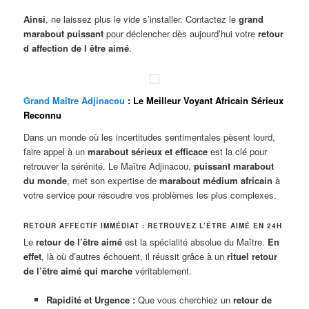
Ainsi
, ne laissez plus le vide s’installer. Contactez le
grand
marabout puissant
pour déclencher dès aujourd’hui votre
retour
d affection de l être aimé
.
Grand Maître Adjinacou
: Le Meilleur Voyant Africain Sérieux
Reconnu
Dans un monde où les incertitudes sentimentales pèsent lourd,
faire appel à un
marabout sérieux et efficace
est la clé pour
retrouver la sérénité. Le Maître Adjinacou,
puissant marabout
du monde
, met son expertise de
marabout médium africain
à
votre service pour résoudre vos problèmes les plus complexes.
RETOUR AFFECTIF IMMÉDIAT : RETROUVEZ L’ÊTRE AIMÉ EN 24H
Le
retour de l’être aimé
est la spécialité absolue du Maître.
En
effet
, là où d’autres échouent, il réussit grâce à un
rituel retour
de l’être aimé qui marche
véritablement.
Rapidité et Urgence :
Que vous cherchiez un
retour de