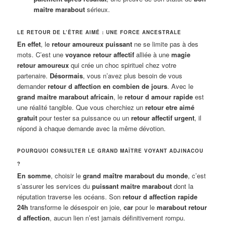
maitre marabout
sérieux.
LE RETOUR DE L’ÊTRE AIMÉ : UNE FORCE ANCESTRALE
En effet
, le
retour amoureux puissant
ne se limite pas à des
mots. C’est une
voyance retour affectif
alliée à une
magie
retour amoureux
qui crée un choc spirituel chez votre
partenaire.
Désormais
, vous n’avez plus besoin de vous
demander
retour d affection en combien de jours
. Avec le
grand maitre marabout africain
, le
retour d amour rapide
est
une réalité tangible. Que vous cherchiez un
retour etre aimé
gratuit
pour tester sa puissance ou un
retour affectif urgent
, il
répond à chaque demande avec la même dévotion.
POURQUOI CONSULTER LE GRAND MAÎTRE VOYANT ADJINACOU
?
En somme
, choisir le
grand maître marabout du monde
, c’est
s’assurer les services du
puissant maitre marabout
dont la
réputation traverse les océans. Son
retour d affection rapide
24h
transforme le désespoir en joie,
car
pour le
marabout retour
d affection
, aucun lien n’est jamais définitivement rompu.