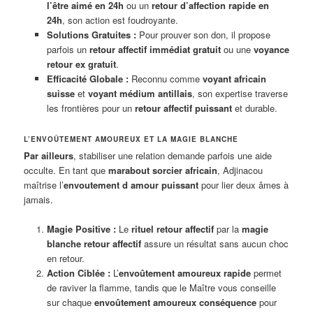
l’être aimé en 24h
ou un
retour d’affection rapide en
24h
, son action est foudroyante.
Solutions Gratuites :
Pour prouver son don, il propose
parfois un
retour affectif immédiat gratuit
ou une
voyance
retour ex gratuit
.
Efficacité Globale :
Reconnu comme
voyant africain
suisse
et
voyant médium antillais
, son expertise traverse
les frontières pour un
retour affectif puissant
et durable.
L’ENVOÛTEMENT AMOUREUX ET LA MAGIE BLANCHE
Par ailleurs
, stabiliser une relation demande parfois une aide
occulte. En tant que
marabout sorcier africain
, Adjinacou
maîtrise l’
envoutement d amour puissant
pour lier deux âmes à
jamais.
Magie Positive :
Le
rituel retour affectif
par la
magie
blanche retour affectif
assure un résultat sans aucun choc
en retour.
Action Ciblée :
L’
envoûtement amoureux rapide
permet
de raviver la flamme, tandis que le Maître vous conseille
sur chaque
envoûtement amoureux conséquence
pour