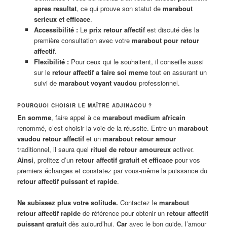
apres resultat
, ce qui prouve son statut de
marabout
serieux et efficace
.
Accessibilité :
Le
prix retour affectif
est discuté dès la
première consultation avec votre
marabout pour retour
affectif
.
Flexibilité :
Pour ceux qui le souhaitent, il conseille aussi
sur le
retour affectif a faire soi meme
tout en assurant un
suivi de
marabout voyant vaudou
professionnel.
POURQUOI CHOISIR LE MAÎTRE ADJINACOU ?
En somme
, faire appel à ce
marabout medium africain
renommé, c’est choisir la voie de la réussite. Entre un
marabout
vaudou retour affectif
et un
marabout retour amour
traditionnel, il saura quel
rituel de retour amoureux
activer.
Ainsi
, profitez d’un
retour affectif gratuit et efficace
pour vos
premiers échanges et constatez par vous-même la puissance du
retour affectif puissant et rapide
.
Ne subissez plus votre solitude.
Contactez le
marabout
retour affectif rapide
de référence pour obtenir un
retour affectif
puissant gratuit
dès aujourd’hui.
Car
avec le bon guide, l’amour