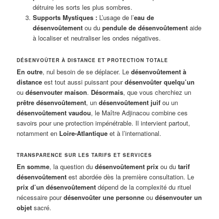
détruire les sorts les plus sombres.
Supports Mystiques :
L’usage de l’
eau de
désenvoûtement
ou du
pendule de désenvoûtement
aide
à localiser et neutraliser les ondes négatives.
DÉSENVOÛTER À DISTANCE ET PROTECTION TOTALE
En outre
, nul besoin de se déplacer. Le
désenvoûtement à
distance
est tout aussi puissant pour
désenvoûter quelqu’un
ou
désenvouter maison
.
Désormais
, que vous cherchiez un
prêtre désenvoûtement
, un
désenvoûtement juif
ou un
désenvoûtement vaudou
, le Maître Adjinacou combine ces
savoirs pour une protection impénétrable. Il intervient partout,
notamment en
Loire-Atlantique
et à l’international.
TRANSPARENCE SUR LES TARIFS ET SERVICES
En somme
, la question du
désenvoûtement prix
ou du
tarif
désenvoûtement
est abordée dès la première consultation. Le
prix d’un désenvoûtement
dépend de la complexité du rituel
nécessaire pour
désenvoûter une personne
ou
désenvouter un
objet
sacré.