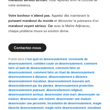
votre existence.
Votre bonheur n’attend pas.
Appelez dès maintenant le
puissant marabout du monde
et découvrez la puissance d’un
marabout voyant sérieux
.
Car
avec le Maître Adjinacou,
chaque problème trouve sa solution divine.
Contactez-nous
Publié dans
c'est quoi un desenvoutement
,
ceremonie de
desenvoutement
,
combien coute un desenvoutement
,
comment
faire un bain de desenvoutement
,
comment faire un
desenvoutement
,
comment faire un rituel de desenvoutement
,
desenvoutement à distance
,
désenvoutement à distance
,
desenvoutement marabout
,
desenvoutement mauvais oeil
,
désenvoûtement par les plantes
,
desenvoutement protection
,
desenvoutement puissant
,
désenvoûtement religieux
,
desenvoutement serieux
,
desenvouter mon mari
,
desenvouter sa
maison
,
désenvouter une maison
,
desenvouter une maison
,
desenvouter une personne
,
incantation de desenvoutement
,
magie
blanche desenvoutement
,
magie noire desenvoutement
,
marabout