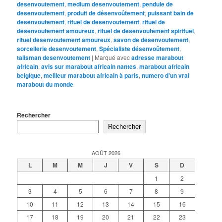
desenvoutement
,
medium desenvoutement
,
pendule de
desenvoutement
,
produit de désenvoûtement
,
puissant bain de
desenvoutement
,
rituel de desenvoutement
,
rituel de
desenvoutement amoureux
,
rituel de desenvoutement spirituel
,
rituel desenvoutement amoureux
,
savon de desenvoutement
,
sorcellerie desenvoutement
,
Spécialiste désenvoûtement
,
talisman desenvoutement
|
Marqué avec
adresse marabout
africain
,
avis sur marabout africain nantes
,
marabout africain
belgique
,
meilleur marabout africain à paris
,
numero d'un vrai
marabout du monde
Rechercher
Rechercher
AOÛT 2026
L
M
M
J
V
S
D
1
2
3
4
5
6
7
8
9
10
11
12
13
14
15
16
17
18
19
20
21
22
23