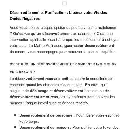
Désenvoûtement et Purification : Libérez votre Vie des
Ondes Négatives
Vous vous sentez bloqué, épuisé ou poursuivi par la malchance
?
Qu’est-ce qu’un désenvoûtement
exactement ? C’est une
intervention spirituelle visant à rompre les maléfices et à nettoyer
votre aura. Le Maître Adjinacou,
guerisseur désenvoûtement
de renom, vous accompagne pour retrouver la paix et l’équilibre.
C’EST QUOI UN DÉSENVOÛTEMENT ET COMMENT SAVOIR SI ON
EN A BESOIN ?
Le
désenvoûtement mauvais oeil
ou contre la sorcellerie est
essentiel quand les obstacles s’accumulent.
En effet
, qu’il
s’agisse de
déblocage et désenvoûtement
financier ou de
désenvoûtement amoureux
, les symptômes sont souvent les
mêmes : fatigue inexpliquée et échecs répétés.
Désenvoûtement de personne :
Pour libérer votre esprit et
votre corps.
Désenvoûtement de maison :
Pour purifier votre foyer des