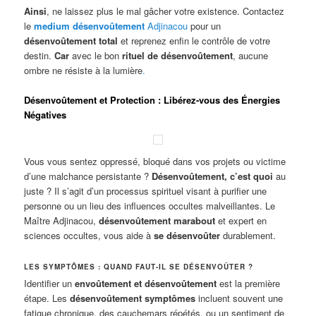
Ainsi
, ne laissez plus le mal gâcher votre existence. Contactez
le
medium désenvoûtement
Adjinacou
pour un
désenvoûtement total
et reprenez enfin le contrôle de votre
destin.
Car
avec le bon
rituel de désenvoûtement
, aucune
ombre ne résiste à la lumière
.
Désenvoûtement et Protection : Libérez-vous des Énergies
Négatives
Vous vous sentez oppressé, bloqué dans vos projets ou victime
d’une malchance persistante ?
Désenvoûtement, c’est quoi
au
juste ? Il s’agit d’un processus spirituel visant à purifier une
personne ou un lieu des influences occultes malveillantes. Le
Maître Adjinacou,
désenvoûtement marabout
et expert en
sciences occultes, vous aide à
se désenvoûter
durablement.
LES SYMPTÔMES : QUAND FAUT-IL SE DÉSENVOÛTER ?
Identifier un
envoûtement et désenvoûtement
est la première
étape. Les
désenvoûtement symptômes
incluent souvent une
fatigue chronique, des cauchemars répétés, ou un sentiment de