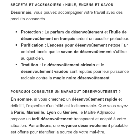
SECRETS ET ACCESSOIRES : HUILE, ENCENS ET SAVON
Désormais
, vous pouvez accompagner votre travail avec des
produits consacrés.
Protection :
Le
parfum de désenvoûtement
et l’
huile de
désenvoûtement en français
créent un bouclier protecteur.
Purification :
L’
encens pour désenvoûtement
nettoie l’air
ambiant tandis que le
savon de désenvoûtement
s’utilise
au quotidien.
Tradition :
Le
désenvoûtement africain
et le
désenvoûtement vaudou
sont réputés pour leur puissance
radicale contre la
magie noire désenvoûtement
.
POURQUOI CONSULTER UN MARABOUT DÉSENVOÛTEMENT ?
En somme
, si vous cherchez un
désenvoûtement rapide
et
définitif, l’expertise d’un initié est indispensable. Que vous soyez
à
Paris
,
Marseille
,
Lyon
ou
Genève
, le Maître Adjinacou
propose un
tarif désenvoûtement
transparent et adapté à votre
situation.
Par ailleurs
, une
voyance désenvoûtement
préalable
est offerte pour identifier la source de votre mal-être.