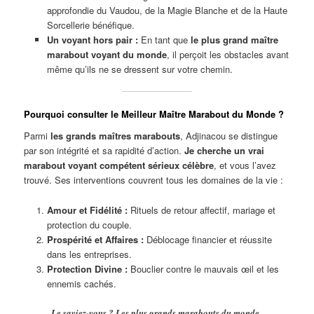
approfondie du Vaudou, de la Magie Blanche et de la Haute
Sorcellerie bénéfique.
Un voyant hors pair :
En tant que
le plus grand maître
marabout voyant du monde
, il perçoit les obstacles avant
même qu’ils ne se dressent sur votre chemin.
Pourquoi consulter le Meilleur Maître Marabout du Monde ?
Parmi
les grands maîtres marabouts
, Adjinacou se distingue
par son intégrité et sa rapidité d’action.
Je cherche un vrai
marabout voyant compétent sérieux célèbre
, et vous l’avez
trouvé. Ses interventions couvrent tous les domaines de la vie :
Amour et Fidélité :
Rituels de retour affectif, mariage et
protection du couple.
Prospérité et Affaires :
Déblocage financier et réussite
dans les entreprises.
Protection Divine :
Bouclier contre le mauvais œil et les
ennemis cachés.
Le saviez-vous ?
Les plus grands marabouts du monde