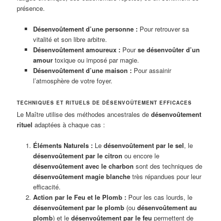
présence.
Désenvoûtement d’une personne :
Pour retrouver sa
vitalité et son libre arbitre.
Désenvoûtement amoureux :
Pour
se désenvoûter d’un
amour
toxique ou imposé par magie.
Désenvoûtement d’une maison :
Pour assainir
l’atmosphère de votre foyer.
TECHNIQUES ET RITUELS DE DÉSENVOÛTEMENT EFFICACES
Le Maître utilise des méthodes ancestrales de
désenvoûtement
rituel
adaptées à chaque cas :
Éléments Naturels :
Le
désenvoûtement par le sel
, le
désenvoûtement par le citron
ou encore le
désenvoûtement avec le charbon
sont des techniques de
désenvoûtement magie blanche
très répandues pour leur
efficacité.
Action par le Feu et le Plomb :
Pour les cas lourds, le
désenvoûtement par le plomb
(ou
désenvoûtement au
plomb
) et le
désenvoûtement par le feu
permettent de