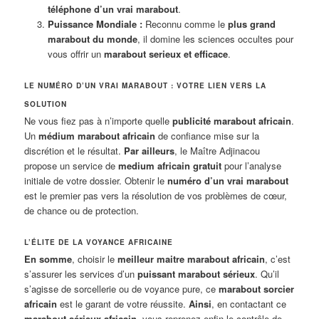
téléphone d’un vrai marabout
.
Puissance Mondiale :
Reconnu comme le
plus grand
marabout du monde
, il domine les sciences occultes pour
vous offrir un
marabout serieux et efficace
.
LE NUMÉRO D’UN VRAI MARABOUT : VOTRE LIEN VERS LA
SOLUTION
Ne vous fiez pas à n’importe quelle
publicité marabout africain
.
Un
médium marabout africain
de confiance mise sur la
discrétion et le résultat.
Par ailleurs
, le Maître Adjinacou
propose un service de
medium africain gratuit
pour l’analyse
initiale de votre dossier. Obtenir le
numéro d’un vrai marabout
est le premier pas vers la résolution de vos problèmes de cœur,
de chance ou de protection.
L’ÉLITE DE LA VOYANCE AFRICAINE
En somme
, choisir le
meilleur maitre marabout africain
, c’est
s’assurer les services d’un
puissant marabout sérieux
. Qu’il
s’agisse de sorcellerie ou de voyance pure, ce
marabout sorcier
africain
est le garant de votre réussite.
Ainsi
, en contactant ce
marabout sérieux africain
, vous reprenez enfin le contrôle de