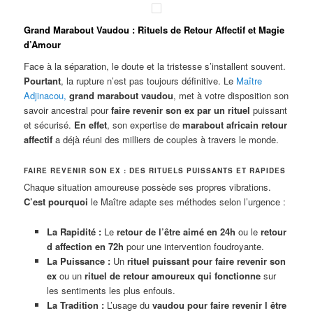
Grand Marabout Vaudou : Rituels de Retour Affectif et Magie
d’Amour
Face à la séparation, le doute et la tristesse s’installent souvent.
Pourtant
, la rupture n’est pas toujours définitive. Le
Maître
Adjinacou
,
grand marabout vaudou
, met à votre disposition son
savoir ancestral pour
faire revenir son ex par un rituel
puissant
et sécurisé.
En effet
, son expertise de
marabout africain retour
affectif
a déjà réuni des milliers de couples à travers le monde.
FAIRE REVENIR SON EX : DES RITUELS PUISSANTS ET RAPIDES
Chaque situation amoureuse possède ses propres vibrations.
C’est pourquoi
le Maître adapte ses méthodes selon l’urgence :
La Rapidité :
Le
retour de l’être aimé en 24h
ou le
retour
d affection en 72h
pour une intervention foudroyante.
La Puissance :
Un
rituel puissant pour faire revenir son
ex
ou un
rituel de retour amoureux qui fonctionne
sur
les sentiments les plus enfouis.
La Tradition :
L’usage du
vaudou pour faire revenir l être