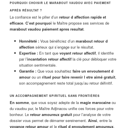
POURQUOI CHOISIR LE MARABOUT VAUDOU AVEC PAIEMENT
APRÈS RÉSULTAT ?
La confiance est le pilier d’un
retour d affection rapide et
efficace
.
C’est pourquoi
le Maître propose ses services de
marabout vaudou paiement apres resultat
.
Honnêteté :
Vous bénéficiez d’un
marabout retour d
affection
sérieux qui s’engage sur le résultat.
Expertise :
En tant que
voyant retour affectif
, il identifie
par l’
incantation retour affectif
la clé pour débloquer votre
situation sentimentale.
Garantie :
Que vous souhaitiez
faire un envoutement d
amour
ou un
rituel pour faire revenir l etre aimé gratuit
,
son accompagnement reste total jusqu’au retour définitif.
UN ACCOMPAGNEMENT SPIRITUEL SANS FRONTIÈRES
En somme
, que vous soyez adepte de la
magie marocaine
ou
du vaudou pur, le Maître Adjinacou unifie ces forces pour votre
bonheur. Le
retour amoureux gratuit
pour l’analyse de votre
dossier vous permet de démarrer sereinement.
Ainsi
, entre la
voyance retour amour
et le
rituel d envoutement amoureux
,