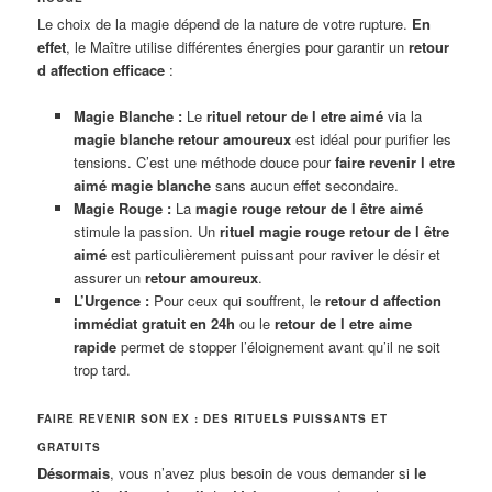
Le choix de la magie dépend de la nature de votre rupture.
En
effet
, le Maître utilise différentes énergies pour garantir un
retour
d affection efficace
:
Magie Blanche :
Le
rituel retour de l etre aimé
via la
magie blanche retour amoureux
est idéal pour purifier les
tensions. C’est une méthode douce pour
faire revenir l etre
aimé magie blanche
sans aucun effet secondaire.
Magie Rouge :
La
magie rouge retour de l être aimé
stimule la passion. Un
rituel magie rouge retour de l être
aimé
est particulièrement puissant pour raviver le désir et
assurer un
retour amoureux
.
L’Urgence :
Pour ceux qui souffrent, le
retour d affection
immédiat gratuit en 24h
ou le
retour de l etre aime
rapide
permet de stopper l’éloignement avant qu’il ne soit
trop tard.
FAIRE REVENIR SON EX : DES RITUELS PUISSANTS ET
GRATUITS
Désormais
, vous n’avez plus besoin de vous demander si
le