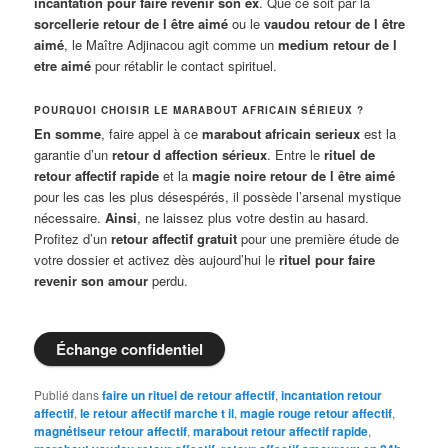
incantation pour faire revenir son ex
. Que ce soit par la
sorcellerie retour de l être aimé
ou le
vaudou retour de l être
aimé
, le Maître Adjinacou agit comme un
medium retour de l
etre aimé
pour rétablir le contact spirituel.
POURQUOI CHOISIR LE MARABOUT AFRICAIN SÉRIEUX ?
En somme
, faire appel à ce
marabout africain serieux
est la
garantie d’un
retour d affection sérieux
. Entre le
rituel de
retour affectif rapide
et la
magie noire retour de l être aimé
pour les cas les plus désespérés, il possède l’arsenal mystique
nécessaire.
Ainsi
, ne laissez plus votre destin au hasard.
Profitez d’un
retour affectif gratuit
pour une première étude de
votre dossier et activez dès aujourd’hui le
rituel pour faire
revenir son amour
perdu.
Échange confidentiel
Publié dans
faire un rituel de retour affectif
,
incantation retour
affectif
,
le retour affectif marche t il
,
magie rouge retour affectif
,
magnétiseur retour affectif
,
marabout retour affectif rapide
,