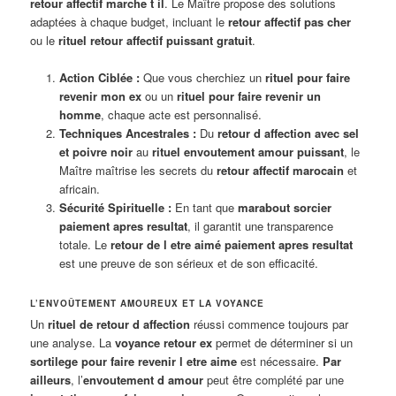
retour affectif marche t il
. Le Maître propose des solutions
adaptées à chaque budget, incluant le
retour affectif pas cher
ou le
rituel retour affectif puissant gratuit
.
Action Ciblée :
Que vous cherchiez un
rituel pour faire
revenir mon ex
ou un
rituel pour faire revenir un
homme
, chaque acte est personnalisé.
Techniques Ancestrales :
Du
retour d affection avec sel
et poivre noir
au
rituel envoutement amour puissant
, le
Maître maîtrise les secrets du
retour affectif marocain
et
africain.
Sécurité Spirituelle :
En tant que
marabout sorcier
paiement apres resultat
, il garantit une transparence
totale. Le
retour de l etre aimé paiement apres resultat
est une preuve de son sérieux et de son efficacité.
L’ENVOÛTEMENT AMOUREUX ET LA VOYANCE
Un
rituel de retour d affection
réussi commence toujours par
une analyse. La
voyance retour ex
permet de déterminer si un
sortilege pour faire revenir l etre aime
est nécessaire.
Par
ailleurs
, l’
envoutement d amour
peut être complété par une