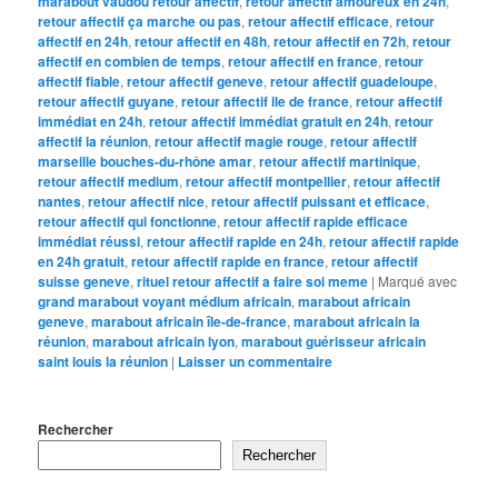
marabout vaudou retour affectif
,
retour affectif amoureux en 24h
,
retour affectif ça marche ou pas
,
retour affectif efficace
,
retour
affectif en 24h
,
retour affectif en 48h
,
retour affectif en 72h
,
retour
affectif en combien de temps
,
retour affectif en france
,
retour
affectif fiable
,
retour affectif geneve
,
retour affectif guadeloupe
,
retour affectif guyane
,
retour affectif ile de france
,
retour affectif
immédiat en 24h
,
retour affectif immédiat gratuit en 24h
,
retour
affectif la réunion
,
retour affectif magie rouge
,
retour affectif
marseille bouches-du-rhône amar
,
retour affectif martinique
,
retour affectif medium
,
retour affectif montpellier
,
retour affectif
nantes
,
retour affectif nice
,
retour affectif puissant et efficace
,
retour affectif qui fonctionne
,
retour affectif rapide efficace
immédiat réussi
,
retour affectif rapide en 24h
,
retour affectif rapide
en 24h gratuit
,
retour affectif rapide en france
,
retour affectif
suisse geneve
,
rituel retour affectif a faire soi meme
|
Marqué avec
grand marabout voyant médium africain
,
marabout africain
geneve
,
marabout africain île-de-france
,
marabout africain la
réunion
,
marabout africain lyon
,
marabout guérisseur africain
saint louis la réunion
|
Laisser un commentaire
Rechercher
Rechercher