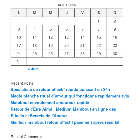
AOÛT 2026
L
M
M
J
V
S
D
1
2
3
4
5
6
7
8
9
10
11
12
13
14
15
16
17
18
19
20
21
22
23
24
25
26
27
28
29
30
31
« Juin
Recent Posts
Spécialiste de retour affectif rapide puissant en 24h
Magie blanche rituel d’amour qui fonctionne rapidement avis
Marabout envoûtement amoureux rapide
Retour de l’Être Aimé : Medium Marabout en ligne des
Rituels et Secrets de l’Amour
Meilleur marabout retour affectif paiement après résultat
Recent Comments