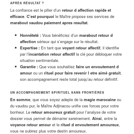
APRÈS RÉSULTAT ?
La confiance est le pilier d’un
retour d affection rapide et
efficace
.
C’est pourquoi
le Maître propose ses services de
marabout vaudou paiement apres resultat
.
Honnêteté :
Vous bénéficiez d’un
marabout retour d
affection
sérieux qui s’engage sur le résultat.
Expertise :
En tant que
voyant retour affectif
, il identifie
par l’
incantation retour affectif
la clé pour débloquer votre
situation sentimentale.
Garantie :
Que vous souhaitiez
faire un envoutement d
amour
ou un
rituel pour faire revenir l etre aimé gratuit
,
son accompagnement reste total jusqu’au retour définitif.
UN ACCOMPAGNEMENT SPIRITUEL SANS FRONTIÈRES
En somme
, que vous soyez adepte de la
magie marocaine
ou
du vaudou pur, le Maître Adjinacou unifie ces forces pour votre
bonheur. Le
retour amoureux gratuit
pour l’analyse de votre
dossier vous permet de démarrer sereinement.
Ainsi
, entre la
voyance retour amour
et le
rituel d envoutement amoureux
,
vous ne subirez plus votre destin amoureux.