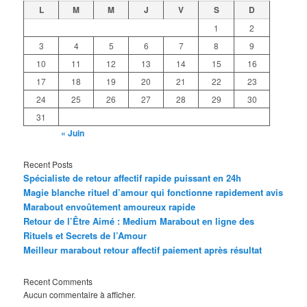
L
M
M
J
V
S
D
1
2
3
4
5
6
7
8
9
10
11
12
13
14
15
16
17
18
19
20
21
22
23
24
25
26
27
28
29
30
31
« Juin
Recent Posts
Spécialiste de retour affectif rapide puissant en 24h
Magie blanche rituel d’amour qui fonctionne rapidement avis
Marabout envoûtement amoureux rapide
Retour de l’Être Aimé : Medium Marabout en ligne des
Rituels et Secrets de l’Amour
Meilleur marabout retour affectif paiement après résultat
Recent Comments
Aucun commentaire à afficher.