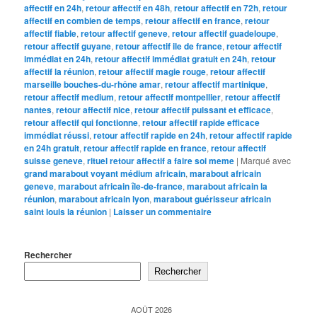
affectif en 24h
,
retour affectif en 48h
,
retour affectif en 72h
,
retour
affectif en combien de temps
,
retour affectif en france
,
retour
affectif fiable
,
retour affectif geneve
,
retour affectif guadeloupe
,
retour affectif guyane
,
retour affectif ile de france
,
retour affectif
immédiat en 24h
,
retour affectif immédiat gratuit en 24h
,
retour
affectif la réunion
,
retour affectif magie rouge
,
retour affectif
marseille bouches-du-rhône amar
,
retour affectif martinique
,
retour affectif medium
,
retour affectif montpellier
,
retour affectif
nantes
,
retour affectif nice
,
retour affectif puissant et efficace
,
retour affectif qui fonctionne
,
retour affectif rapide efficace
immédiat réussi
,
retour affectif rapide en 24h
,
retour affectif rapide
en 24h gratuit
,
retour affectif rapide en france
,
retour affectif
suisse geneve
,
rituel retour affectif a faire soi meme
|
Marqué avec
grand marabout voyant médium africain
,
marabout africain
geneve
,
marabout africain île-de-france
,
marabout africain la
réunion
,
marabout africain lyon
,
marabout guérisseur africain
saint louis la réunion
|
Laisser un commentaire
Rechercher
Rechercher
AOÛT 2026