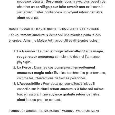
nouveaux départs.
Désormais
, vous n’avez plus besoin de
chercher un
sortilège pour faire revenir son ex
incertain
sur le web. Faites confiance à un
voyant retour de l être
aimé
reconnu.
MAGIE ROUGE ET MAGIE NOIRE : L’ÉQUILIBRE DES FORCES
L’
envoutement amoureux
demande une maîtrise parfaite des
énergies.
Ainsi
, le Maître Adjinacou utilise différentes voies :
La Passion :
La
magie rouge retour affectif
et la
magie
rouge retour amoureux
stimulent le désir et l’attirance
physique.
La Force :
Dans les cas complexes, l’
envoûtement
amoureux magie noire
lève les barrières les plus tenaces,
comme les interventions de tierces personnes.
L’Accessibilité :
Pour ceux qui souhaitent s’initier, il
conseille sur le
rituel retour amoureux à faire soi même
tout en assurant une
voyance gratuite retour de l être
aimé
lors du premier contact.
POURQUOI CHOISIR LE MARABOUT VAUDOU AVEC PAIEMENT