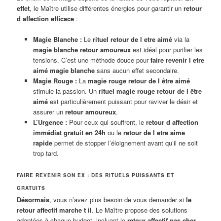
effet
, le Maître utilise différentes énergies pour garantir un
retour
d affection efficace
:
Magie Blanche :
Le
rituel retour de l etre aimé
via la
magie blanche retour amoureux
est idéal pour purifier les
tensions. C’est une méthode douce pour
faire revenir l etre
aimé magie blanche
sans aucun effet secondaire.
Magie Rouge :
La
magie rouge retour de l être aimé
stimule la passion. Un
rituel magie rouge retour de l être
aimé
est particulièrement puissant pour raviver le désir et
assurer un
retour amoureux
.
L’Urgence :
Pour ceux qui souffrent, le
retour d affection
immédiat gratuit en 24h
ou le
retour de l etre aime
rapide
permet de stopper l’éloignement avant qu’il ne soit
trop tard.
FAIRE REVENIR SON EX : DES RITUELS PUISSANTS ET
GRATUITS
Désormais
, vous n’avez plus besoin de vous demander si
le
retour affectif marche t il
. Le Maître propose des solutions
adaptées à chaque budget, incluant le
retour affectif pas cher