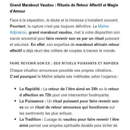
Grand Marabout Vaudou : Rituels de Retour Affectif et Magie
d’Amour
Face à la séparation, le doute et la tristesse s’installent souvent.
Pourtant
, la rupture n’est pas toujours définitive. Le
Maître
Adjinacou
,
grand marabout vaudou
, met à votre disposition son
savoir ancestral pour
faire revenir son ex par un rituel
puissant
et sécurisé.
En effet
, son expertise de
marabout africain retour
affectif
a déjà réuni des milliers de couples à travers le monde.
FAIRE REVENIR SON EX : DES RITUELS PUISSANTS ET RAPIDES
Chaque situation amoureuse possède ses propres vibrations.
C’est pourquoi
le Maître adapte ses méthodes selon l’urgence :
La Rapidité :
Le
retour de l’être aimé en 24h
ou le
retour
d affection en 72h
pour une intervention foudroyante.
La Puissance :
Un
rituel puissant pour faire revenir son
ex
ou un
rituel de retour amoureux qui fonctionne
sur
les sentiments les plus enfouis.
La Tradition :
L’usage du
vaudou pour faire revenir l être
aimé
permet une emprise spirituelle durable pour éviter de