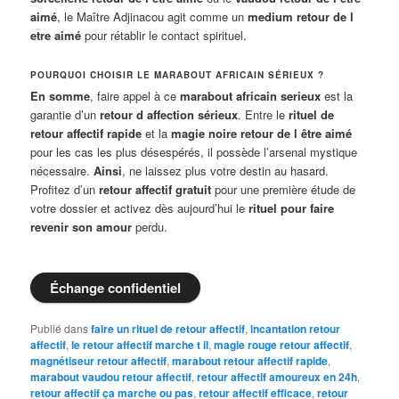
aimé
, le Maître Adjinacou agit comme un
medium retour de l
etre aimé
pour rétablir le contact spirituel.
POURQUOI CHOISIR LE MARABOUT AFRICAIN SÉRIEUX ?
En somme
, faire appel à ce
marabout africain serieux
est la
garantie d’un
retour d affection sérieux
. Entre le
rituel de
retour affectif rapide
et la
magie noire retour de l être aimé
pour les cas les plus désespérés, il possède l’arsenal mystique
nécessaire.
Ainsi
, ne laissez plus votre destin au hasard.
Profitez d’un
retour affectif gratuit
pour une première étude de
votre dossier et activez dès aujourd’hui le
rituel pour faire
revenir son amour
perdu.
Échange confidentiel
Publié dans
faire un rituel de retour affectif
,
incantation retour
affectif
,
le retour affectif marche t il
,
magie rouge retour affectif
,
magnétiseur retour affectif
,
marabout retour affectif rapide
,
marabout vaudou retour affectif
,
retour affectif amoureux en 24h
,
retour affectif ça marche ou pas
,
retour affectif efficace
,
retour