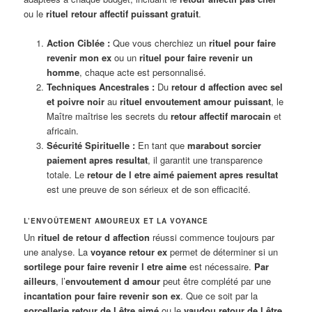
ou le
rituel retour affectif puissant gratuit
.
Action Ciblée :
Que vous cherchiez un
rituel pour faire
revenir mon ex
ou un
rituel pour faire revenir un
homme
, chaque acte est personnalisé.
Techniques Ancestrales :
Du
retour d affection avec sel
et poivre noir
au
rituel envoutement amour puissant
, le
Maître maîtrise les secrets du
retour affectif marocain
et
africain.
Sécurité Spirituelle :
En tant que
marabout sorcier
paiement apres resultat
, il garantit une transparence
totale. Le
retour de l etre aimé paiement apres resultat
est une preuve de son sérieux et de son efficacité.
L’ENVOÛTEMENT AMOUREUX ET LA VOYANCE
Un
rituel de retour d affection
réussi commence toujours par
une analyse. La
voyance retour ex
permet de déterminer si un
sortilege pour faire revenir l etre aime
est nécessaire.
Par
ailleurs
, l’
envoutement d amour
peut être complété par une
incantation pour faire revenir son ex
. Que ce soit par la
sorcellerie retour de l être aimé
ou le
vaudou retour de l être