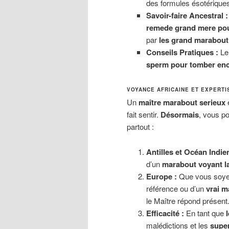
des formules ésotériques
Savoir-faire Ancestral :
remede grand mere pou
par
les grand marabou
Conseils Pratiques :
Le 
sperm pour tomber enc
VOYANCE AFRICAINE ET EXPERT
Un
maître marabout serieux
e
fait sentir.
Désormais
, vous p
partout :
Antilles et Océan Indien
d’un
marabout voyant l
Europe :
Que vous soyez
référence ou d’un
vrai m
le Maître répond présent
Efficacité :
En tant que
malédictions et les
super