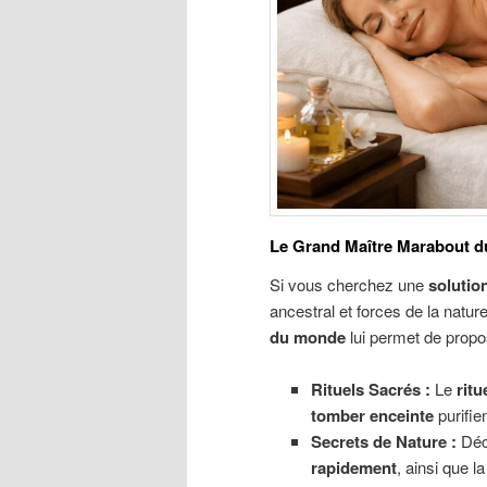
Le Grand Maître Marabout du 
Si vous cherchez une
solutio
ancestral et forces de la natur
du monde
lui permet de prop
Rituels Sacrés :
Le
ritu
tomber enceinte
purifien
Secrets de Nature :
Déc
rapidement
, ainsi que l