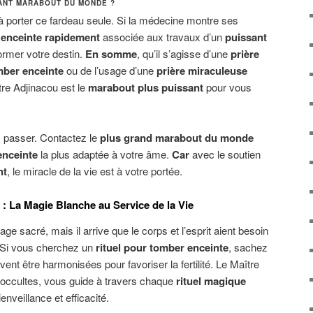
ANT MARABOUT DU MONDE ?
à porter ce fardeau seule. Si la médecine montre ses
 enceinte rapidement
associée aux travaux d’un
puissant
ormer votre destin.
En somme
, qu’il s’agisse d’une
prière
mber enceinte
ou de l’usage d’une
prière miraculeuse
ître Adjinacou est le
marabout plus puissant
pour vous
s passer. Contactez le
plus grand marabout du monde
enceinte
la plus adaptée à votre âme.
Car
avec le soutien
nt
, le miracle de la vie est à votre portée.
: La Magie Blanche au Service de la Vie
age sacré, mais il arrive que le corps et l’esprit aient besoin
 Si vous cherchez un
rituel pour tomber enceinte
, sachez
vent être harmonisées pour favoriser la fertilité. Le Maître
 occultes, vous guide à travers chaque
rituel magique
nveillance et efficacité.