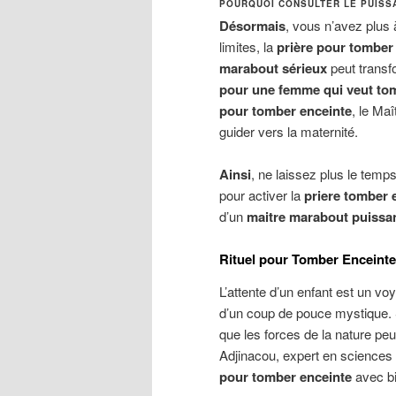
POURQUOI CONSULTER LE PUISS
Désormais
, vous n’avez plus 
limites, la
prière pour tomber
marabout sérieux
peut transf
pour une femme qui veut to
pour tomber enceinte
, le Ma
guider vers la maternité.
Ainsi
, ne laissez plus le temp
pour activer la
priere tomber 
d’un
maitre marabout puissa
Rituel pour Tomber Enceinte 
L’attente d’un enfant est un voy
d’un coup de pouce mystique.
que les forces de la nature peu
Adjinacou, expert en sciences
pour tomber enceinte
avec bie