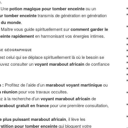
.
Une
potion magique pour tomber enceinte
ou un
r tomber enceinte
transmis de génération en génération
t du monde
.
Maître vous guide spirituellement sur
comment garder le
einte rapidement
en harmonisant vos énergies intimes.
ISE GÉOGRAPHIQUE
st celui qui se déplace spirituellement là où le besoin se
ouvez consulter un
voyant marabout africain
de confiance
 :
Profitez de l’aide d’un
marabout voyant martinique
ou
a réunion
pour vos travaux occultes.
 à la recherche d’un
voyant marabout africain
de
arabout gratuit en france
pour une première consultation,
.
le plus puissant marabout africain
, il lève les
stition pour tomber enceinte
qui bloquent votre