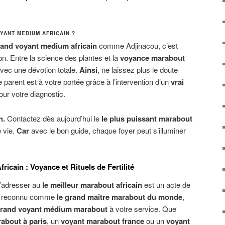
YANT MEDIUM AFRICAIN ?
and voyant medium africain
comme Adjinacou, c’est
tion. Entre la science des plantes et la
voyance marabout
avec une dévotion totale.
Ainsi
, ne laissez plus le doute
 parent est à votre portée grâce à l’intervention d’un
vrai
ur votre diagnostic.
n.
Contactez dès aujourd’hui le
le plus puissant marabout
 vie.
Car
avec le bon guide, chaque foyer peut s’illuminer
icain : Voyance et Rituels de Fertilité
s’adresser au
le meilleur marabout africain
est un acte de
u, reconnu comme
le grand maître marabout du monde
,
rand voyant médium marabout
à votre service. Que
about à paris
, un
voyant marabout france
ou un
voyant