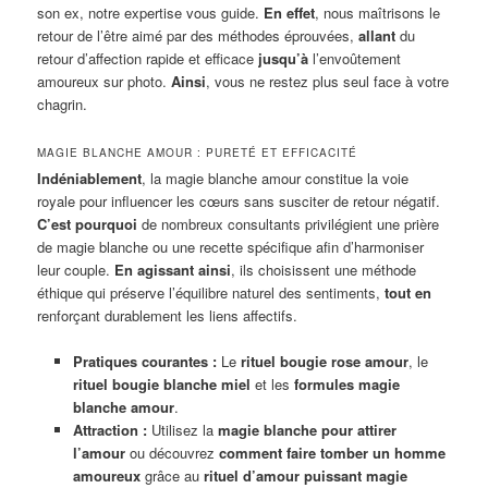
son ex, notre expertise vous guide.
En effet
, nous maîtrisons le
retour de l’être aimé par des méthodes éprouvées,
allant
du
retour d’affection rapide et efficace
jusqu’à
l’envoûtement
amoureux sur photo.
Ainsi
, vous ne restez plus seul face à votre
chagrin.
MAGIE BLANCHE AMOUR : PURETÉ ET EFFICACITÉ
Indéniablement
, la magie blanche amour constitue la voie
royale pour influencer les cœurs sans susciter de retour négatif.
C’est pourquoi
de nombreux consultants privilégient une prière
de magie blanche ou une recette spécifique afin d’harmoniser
leur couple.
En agissant ainsi
, ils choisissent une méthode
éthique qui préserve l’équilibre naturel des sentiments,
tout en
renforçant durablement les liens affectifs.
Pratiques courantes :
Le
rituel bougie rose amour
, le
rituel bougie blanche miel
et les
formules magie
blanche amour
.
Attraction :
Utilisez la
magie blanche pour attirer
l’amour
ou découvrez
comment faire tomber un homme
amoureux
grâce au
rituel d’amour puissant magie