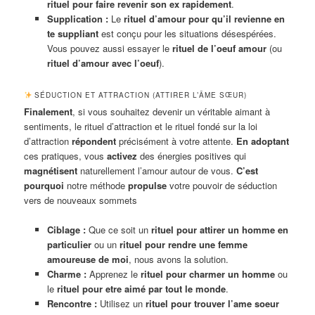
rituel pour faire revenir son ex rapidement
.
Supplication :
Le
rituel d’amour pour qu’il revienne en
te suppliant
est conçu pour les situations désespérées.
Vous pouvez aussi essayer le
rituel de l’oeuf amour
(ou
rituel d’amour avec l’oeuf
).
SÉDUCTION ET ATTRACTION (ATTIRER L’ÂME SŒUR)
Finalement
, si vous souhaitez devenir un véritable aimant à
sentiments, le rituel d’attraction et le rituel fondé sur la loi
d’attraction
répondent
précisément à votre attente.
En adoptant
ces pratiques, vous
activez
des énergies positives qui
magnétisent
naturellement l’amour autour de vous.
C’est
pourquoi
notre méthode
propulse
votre pouvoir de séduction
vers de nouveaux sommets
Ciblage :
Que ce soit un
rituel pour attirer un homme en
particulier
ou un
rituel pour rendre une femme
amoureuse de moi
, nous avons la solution.
Charme :
Apprenez le
rituel pour charmer un homme
ou
le
rituel pour etre aimé par tout le monde
.
Rencontre :
Utilisez un
rituel pour trouver l’ame soeur