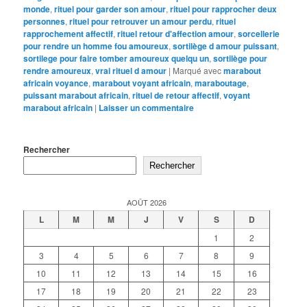
monde
,
rituel pour garder son amour
,
rituel pour rapprocher deux
personnes
,
rituel pour retrouver un amour perdu
,
rituel
rapprochement affectif
,
rituel retour d'affection amour
,
sorcellerie
pour rendre un homme fou amoureux
,
sortilège d amour puissant
,
sortilege pour faire tomber amoureux quelqu un
,
sortilège pour
rendre amoureux
,
vrai rituel d amour
|
Marqué avec
marabout
africain voyance
,
marabout voyant africain
,
maraboutage
,
puissant marabout africain
,
rituel de retour affectif
,
voyant
marabout africain
|
Laisser un commentaire
Rechercher
Rechercher
AOÛT 2026
L
M
M
J
V
S
D
1
2
3
4
5
6
7
8
9
10
11
12
13
14
15
16
17
18
19
20
21
22
23