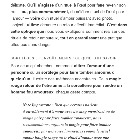
délicate.
Qu’il s’agisse
d’un rituel à l’œuf pour faire revenir son
ex —
ou, plus communément,
du célèbre rituel de l’œuf pour
l’amour —
voire
d’un rituel d’amour puissant avec photo,
l’objectif
ultime
demeure un retour affectif immédiat.
C’est dans
cette optique que
nous vous expliquons comment réaliser ces
rituels de retour amoureux,
tout en garantissant
une pratique
effectuée sans danger.
SORTILÈGES ET ENVOÛTEMENTS : CE QU’IL FAUT SAVOIR
Pour ceux qui cherchent comment
attirer l’amour d’une
personne
ou un
sortilège pour faire tomber amoureux
quelqu’un
, il existe des méthodes ancestrales. De la
magie
rouge retour de l’être aimé
à la
sorcellerie pour rendre un
homme fou amoureux
, chaque geste compte.
Note Importante :
Bien que certains parlent
d’
envoûtement d’amour avec du sang menstruel
ou de
magie noir pour faire tomber amoureux
, nous
recommandons toujours la
magie pour faire tomber
amoureux
par des voies lumineuses comme le
rituel
amour bougie rouge
ou le
rituel d’amour avec une