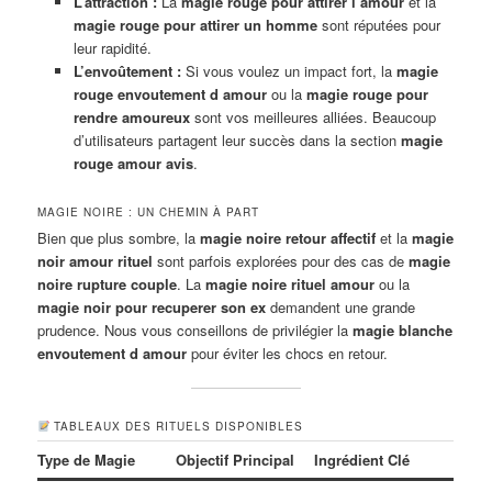
L’attraction :
La
magie rouge pour attirer l’amour
et la
magie rouge pour attirer un homme
sont réputées pour
leur rapidité.
L’envoûtement :
Si vous voulez un impact fort, la
magie
rouge envoutement d amour
ou la
magie rouge pour
rendre amoureux
sont vos meilleures alliées. Beaucoup
d’utilisateurs partagent leur succès dans la section
magie
rouge amour avis
.
MAGIE NOIRE : UN CHEMIN À PART
Bien que plus sombre, la
magie noire retour affectif
et la
magie
noir amour rituel
sont parfois explorées pour des cas de
magie
noire rupture couple
. La
magie noire rituel amour
ou la
magie noir pour recuperer son ex
demandent une grande
prudence. Nous vous conseillons de privilégier la
magie blanche
envoutement d amour
pour éviter les chocs en retour.
TABLEAUX DES RITUELS DISPONIBLES
Type de Magie
Objectif Principal
Ingrédient Clé