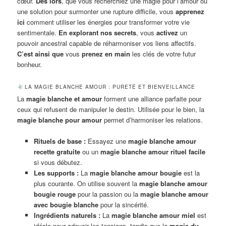
cœur.
Dès lors
, que vous recherchiez une magie pour l’amour ou
une solution pour surmonter une rupture difficile, vous
apprenez
ici
comment utiliser les énergies pour transformer votre vie
sentimentale.
En explorant nos secrets
, vous
activez
un
pouvoir ancestral capable de réharmoniser vos liens affectifs.
C’est ainsi que
vous
prenez en main
les clés de votre futur
bonheur.
LA MAGIE BLANCHE AMOUR : PURETÉ ET BIENVEILLANCE
La
magie blanche et amour
forment une alliance parfaite pour
ceux qui refusent de manipuler le destin. Utilisée pour le bien, la
magie blanche pour amour
permet d’harmoniser les relations.
Rituels de base :
Essayez une
magie blanche amour
recette gratuite
ou un
magie blanche amour rituel facile
si vous débutez.
Les supports :
La
magie blanche amour bougie
est la
plus courante. On utilise souvent la
magie blanche amour
bougie rouge
pour la passion ou la
magie blanche amour
avec bougie blanche
pour la sincérité.
Ingrédients naturels :
La
magie blanche amour miel
est
idéale pour adoucir les tensions, tandis que la
magie du