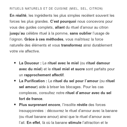
RITUELS NATURELS ET DE CUISINE (MIEL, SEL, CITRON)
En réalité
, les ingrédients les plus simples recèlent souvent les
forces les plus grandes.
C’est pourquoi
nous concevons pour
vous des guides complets,
allant
du rituel d’amour au citron
jusqu’au
célèbre rituel à la pomme,
sans oublier
l’usage de
l’oignon.
Grâce à ces méthodes
, vous maîtrisez la force
naturelle des éléments et vous
transformez
ainsi durablement
votre vie affective.
La Douceur :
Le
rituel avec le miel
(ou
rituel damour
avec du miel
) et le
rituel miel et sucre
sont parfaits pour
un
rapprochement affectif
.
La Purification :
Le
rituel du sel pour l’amour
(ou
rituel
sel amour
) aide à briser les blocages. Pour les cas
complexes, consultez notre
rituel d’amour avec du sel
fort de france
.
Plus surprenant encore
, l’insolite
révèle
des forces
insoupçonnées : découvrez le rituel d’amour avec la banane
(ou rituel banane amour) ainsi que le rituel d’amour avec
l’ail.
En effet
, là où la banane
stimule
l’attraction et le