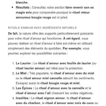
blanche
.
Résultats :
Consultez notre section
faire revenir son ex
magie avis
pour comprendre pourquoi le
rituel retour
amoureux bougie rouge
est si prisé.
RITUELS D’AMOUR AVEC INGRÉDIENTS NATURELS
De fait
, la nature offre des supports particulièrement puissants
pour votre rituel d’amour qui fonctionne.
À cet égard
, vous
pouvez réaliser un rituel d’amour à faire soi-même en utilisant
simplement des éléments du quotidien.
Par exemple
, vous
pourriez explorer les possibilités suivantes :
Le Laurier :
Le
rituel d’amour avec feuille de laurier
(ou
rituel laurier amour
) est idéal pour la protection.
Le Miel :
Très populaire, le
rituel d’amour avec du miel
ou le
rituel amour miel cannelle
adoucit les sentiments.
Essayez aussi le
rituel bougie rouge et miel
.
Les Épices :
Le
rituel d’amour avec la cannelle
et le
rituel d’amour avec l’ail
chassent les ondes négatives.
Insolites :
Le
rituel oignon amour
, le
rituel d’amour
avec du charbon
, le
rituel d’amour avec noix de coco
ou