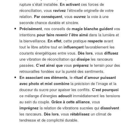
rupture s’était installée.
En activant
ces forces de
réconciliation, vous
ravivez
l’étincelle originelle de votre
relation.
Par conséquent
, vous
ouvrez
la voie à une
seconde chance durable et sincère.
Précisément
, nos conseils de
magie blanche
guident
vos
intentions
pour faire revenir l’être aimé
dans la lumière et
la bienveillance.
En effet
, cette pratique
respecte
avant
tout le libre arbitre tout en
influençant
favorablement les
courants énergétiques entre vous.
Dès lors
, vous
diffusez
une vibration de réconciliation qui
dissipe
les rancœurs
passées.
C’est ainsi que
vous
préparez
le terrain pour des
retrouvailles fondées sur la pureté des sentiments.
En associant ces éléments
, le
rituel d’amour puissant
avec photo et miel combine
la précision de l’image et la
douceur du sucre pour apaiser les conflits.
C’est pourquoi
ce mélange d’énergies
adoucit
immédiatement les tensions
au sein du couple.
Grâce à cette alliance
, vous
imprégnez
la relation de vibrations sucrées qui
dissolvent
les rancœurs.
Dès lors
, vous
rétablissez
un climat de
tendresse et de complicité durable.