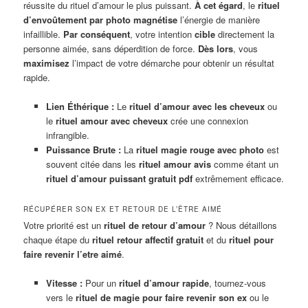
réussite du rituel d’amour le plus puissant.
À cet égard
, le
rituel
d’envoûtement par photo
magnétise
l’énergie de manière
infaillible.
Par conséquent
, votre intention
cible
directement la
personne aimée, sans déperdition de force.
Dès lors
, vous
maximisez
l’impact de votre démarche pour obtenir un résultat
rapide.
Lien Éthérique :
Le
rituel d’amour avec les cheveux
ou
le
rituel amour avec cheveux
crée une connexion
infrangible.
Puissance Brute :
La
rituel magie rouge avec photo
est
souvent citée dans les
rituel amour avis
comme étant un
rituel d’amour puissant gratuit pdf
extrêmement efficace.
RÉCUPÉRER SON EX ET RETOUR DE L’ÊTRE AIMÉ
Votre priorité est un
rituel de retour d’amour
? Nous détaillons
chaque étape du
rituel retour affectif gratuit
et du
rituel pour
faire revenir l’etre aimé
.
Vitesse :
Pour un
rituel d’amour rapide
, tournez-vous
vers le
rituel de magie pour faire revenir son ex
ou le