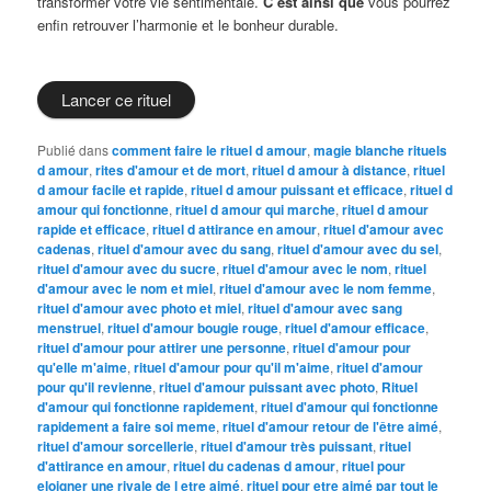
transformer votre vie sentimentale.
C’est ainsi que
vous pourrez
enfin retrouver l’harmonie et le bonheur durable.
Lancer ce rituel
Publié dans
comment faire le rituel d amour
,
magie blanche rituels
d amour
,
rites d'amour et de mort
,
rituel d amour à distance
,
rituel
d amour facile et rapide
,
rituel d amour puissant et efficace
,
rituel d
amour qui fonctionne
,
rituel d amour qui marche
,
rituel d amour
rapide et efficace
,
rituel d attirance en amour
,
rituel d'amour avec
cadenas
,
rituel d'amour avec du sang
,
rituel d'amour avec du sel
,
rituel d'amour avec du sucre
,
rituel d'amour avec le nom
,
rituel
d'amour avec le nom et miel
,
rituel d'amour avec le nom femme
,
rituel d'amour avec photo et miel
,
rituel d'amour avec sang
menstruel
,
rituel d'amour bougie rouge
,
rituel d'amour efficace
,
rituel d'amour pour attirer une personne
,
rituel d'amour pour
qu'elle m'aime
,
rituel d'amour pour qu'il m'aime
,
rituel d'amour
pour qu'il revienne
,
rituel d'amour puissant avec photo
,
Rituel
d'amour qui fonctionne rapidement
,
rituel d'amour qui fonctionne
rapidement a faire soi meme
,
rituel d'amour retour de l'être aimé
,
rituel d'amour sorcellerie
,
rituel d'amour très puissant
,
rituel
d'attirance en amour
,
rituel du cadenas d amour
,
rituel pour
eloigner une rivale de l etre aimé
,
rituel pour etre aimé par tout le