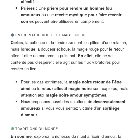
affectif
.
Prières :
Une
priere pour rendre un homme fou
amoureux
ou une
recette mystique pour faire revenir
son ex
peuvent être utilisées en complément.
ENTRE MAGIE ROUGE ET MAGIE NOIRE
Certes
, la patience et la tendresse sont les piliers d’une relation,
mais
lorsque
la douceur échoue, la magie rouge pour le retour
affectif offre un compromis puissant.
En effet
, elle ne se
contente pas d’espérer ; elle agit sur les flux vibratoires pour
recréer un lien..
Pour les cas extrêmes, la
magie noire retour de l’être
aimé
ou le
retour affectif magie noire
sont explorés, mais
attention aux
magie noire amour symptômes
.
Nous proposons aussi des solutions de
desenvoutement
amoureux
si vous vous sentez victime d’un
sortilège
d’amour
.
TRADITIONS DU MONDE
En somme
, explorez la richesse du rituel africain d’amour, la