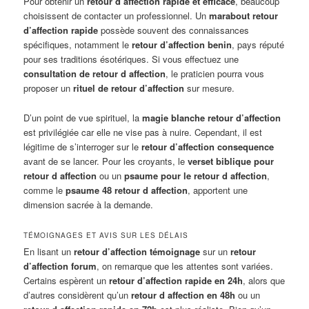
Pour obtenir un
retour d affection rapide et efficace
, beaucoup
choisissent de contacter un professionnel. Un
marabout retour
d’affection rapide
possède souvent des connaissances
spécifiques, notamment le
retour d’affection benin
, pays réputé
pour ses traditions ésotériques. Si vous effectuez une
consultation de retour d affection
, le praticien pourra vous
proposer un
rituel de retour d’affection
sur mesure.
D’un point de vue spirituel, la
magie blanche retour d’affection
est privilégiée car elle ne vise pas à nuire. Cependant, il est
légitime de s’interroger sur le
retour d’affection consequence
avant de se lancer. Pour les croyants, le
verset biblique pour
retour d affection
ou un
psaume pour le retour d affection
,
comme le
psaume 48 retour d affection
, apportent une
dimension sacrée à la demande.
TÉMOIGNAGES ET AVIS SUR LES DÉLAIS
En lisant un
retour d’affection témoignage
sur un
retour
d’affection forum
, on remarque que les attentes sont variées.
Certains espèrent un
retour d’affection rapide en 24h
, alors que
d’autres considèrent qu’un
retour d affection en 48h
ou un