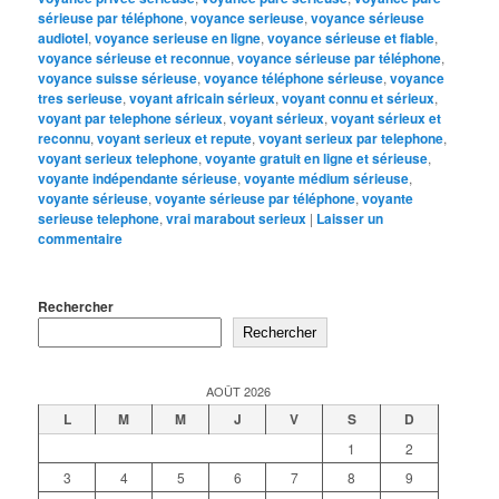
sérieuse par téléphone
,
voyance serieuse
,
voyance sérieuse
audiotel
,
voyance serieuse en ligne
,
voyance sérieuse et fiable
,
voyance sérieuse et reconnue
,
voyance sérieuse par téléphone
,
voyance suisse sérieuse
,
voyance téléphone sérieuse
,
voyance
tres serieuse
,
voyant africain sérieux
,
voyant connu et sérieux
,
voyant par telephone sérieux
,
voyant sérieux
,
voyant sérieux et
reconnu
,
voyant serieux et repute
,
voyant serieux par telephone
,
voyant serieux telephone
,
voyante gratuit en ligne et sérieuse
,
voyante indépendante sérieuse
,
voyante médium sérieuse
,
voyante sérieuse
,
voyante sérieuse par téléphone
,
voyante
serieuse telephone
,
vrai marabout serieux
|
Laisser un
commentaire
Rechercher
Rechercher
AOÛT 2026
L
M
M
J
V
S
D
1
2
3
4
5
6
7
8
9