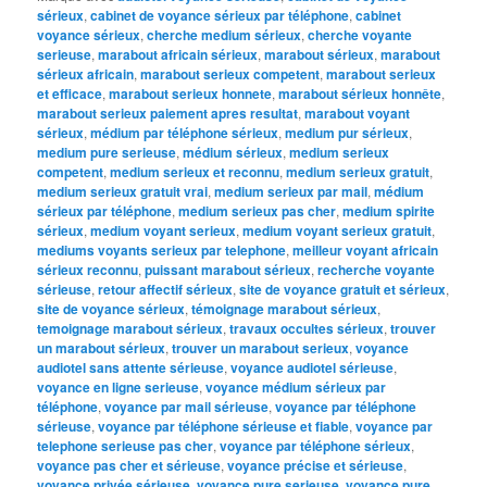
sérieux
,
cabinet de voyance sérieux par téléphone
,
cabinet
voyance sérieux
,
cherche medium sérieux
,
cherche voyante
serieuse
,
marabout africain sérieux
,
marabout sérieux
,
marabout
sérieux africain
,
marabout serieux competent
,
marabout serieux
et efficace
,
marabout serieux honnete
,
marabout sérieux honnête
,
marabout serieux paiement apres resultat
,
marabout voyant
sérieux
,
médium par téléphone sérieux
,
medium pur sérieux
,
medium pure serieuse
,
médium sérieux
,
medium serieux
competent
,
medium serieux et reconnu
,
medium serieux gratuit
,
medium serieux gratuit vrai
,
medium serieux par mail
,
médium
sérieux par téléphone
,
medium serieux pas cher
,
medium spirite
sérieux
,
medium voyant serieux
,
medium voyant serieux gratuit
,
mediums voyants serieux par telephone
,
meilleur voyant africain
sérieux reconnu
,
puissant marabout sérieux
,
recherche voyante
sérieuse
,
retour affectif sérieux
,
site de voyance gratuit et sérieux
,
site de voyance sérieux
,
témoignage marabout sérieux
,
temoignage marabout sérieux
,
travaux occultes sérieux
,
trouver
un marabout sérieux
,
trouver un marabout serieux
,
voyance
audiotel sans attente sérieuse
,
voyance audiotel sérieuse
,
voyance en ligne serieuse
,
voyance médium sérieux par
téléphone
,
voyance par mail sérieuse
,
voyance par téléphone
sérieuse
,
voyance par téléphone sérieuse et fiable
,
voyance par
telephone serieuse pas cher
,
voyance par téléphone sérieux
,
voyance pas cher et sérieuse
,
voyance précise et sérieuse
,
voyance privée sérieuse
,
voyance pure serieuse
,
voyance pure