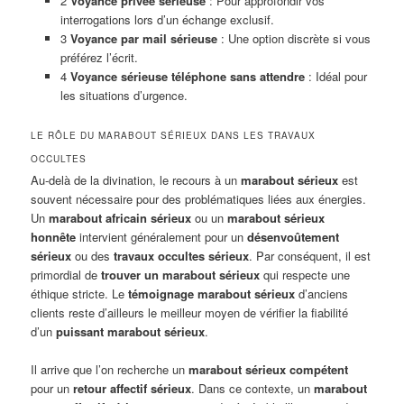
2
Voyance privée sérieuse
: Pour approfondir vos
interrogations lors d’un échange exclusif.
3
Voyance par mail sérieuse
: Une option discrète si vous
préférez l’écrit.
4
Voyance sérieuse téléphone sans attendre
: Idéal pour
les situations d’urgence.
LE RÔLE DU MARABOUT SÉRIEUX DANS LES TRAVAUX
OCCULTES
Au-delà de la divination, le recours à un
marabout sérieux
est
souvent nécessaire pour des problématiques liées aux énergies.
Un
marabout africain sérieux
ou un
marabout sérieux
honnête
intervient généralement pour un
désenvoûtement
sérieux
ou des
travaux occultes sérieux
. Par conséquent, il est
primordial de
trouver un marabout sérieux
qui respecte une
éthique stricte. Le
témoignage marabout sérieux
d’anciens
clients reste d’ailleurs le meilleur moyen de vérifier la fiabilité
d’un
puissant marabout sérieux
.
Il arrive que l’on recherche un
marabout sérieux compétent
pour un
retour affectif sérieux
. Dans ce contexte, un
marabout