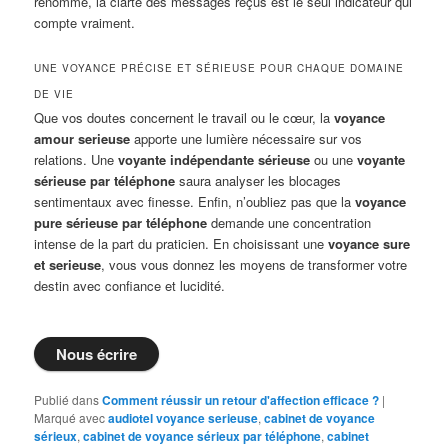
renommé, la clarté des messages reçus est le seul indicateur qui
compte vraiment.
UNE VOYANCE PRÉCISE ET SÉRIEUSE POUR CHAQUE DOMAINE
DE VIE
Que vos doutes concernent le travail ou le cœur, la
voyance
amour serieuse
apporte une lumière nécessaire sur vos
relations. Une
voyante indépendante sérieuse
ou une
voyante
sérieuse par téléphone
saura analyser les blocages
sentimentaux avec finesse. Enfin, n’oubliez pas que la
voyance
pure sérieuse par téléphone
demande une concentration
intense de la part du praticien. En choisissant une
voyance sure
et serieuse
, vous vous donnez les moyens de transformer votre
destin avec confiance et lucidité.
Nous écrire
Publié dans
Comment réussir un retour d'affection efficace ?
|
Marqué avec
audiotel voyance serieuse
,
cabinet de voyance
sérieux
,
cabinet de voyance sérieux par téléphone
,
cabinet