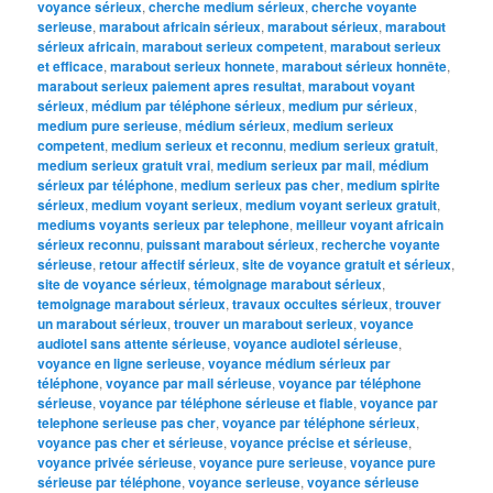
voyance sérieux
,
cherche medium sérieux
,
cherche voyante
serieuse
,
marabout africain sérieux
,
marabout sérieux
,
marabout
sérieux africain
,
marabout serieux competent
,
marabout serieux
et efficace
,
marabout serieux honnete
,
marabout sérieux honnête
,
marabout serieux paiement apres resultat
,
marabout voyant
sérieux
,
médium par téléphone sérieux
,
medium pur sérieux
,
medium pure serieuse
,
médium sérieux
,
medium serieux
competent
,
medium serieux et reconnu
,
medium serieux gratuit
,
medium serieux gratuit vrai
,
medium serieux par mail
,
médium
sérieux par téléphone
,
medium serieux pas cher
,
medium spirite
sérieux
,
medium voyant serieux
,
medium voyant serieux gratuit
,
mediums voyants serieux par telephone
,
meilleur voyant africain
sérieux reconnu
,
puissant marabout sérieux
,
recherche voyante
sérieuse
,
retour affectif sérieux
,
site de voyance gratuit et sérieux
,
site de voyance sérieux
,
témoignage marabout sérieux
,
temoignage marabout sérieux
,
travaux occultes sérieux
,
trouver
un marabout sérieux
,
trouver un marabout serieux
,
voyance
audiotel sans attente sérieuse
,
voyance audiotel sérieuse
,
voyance en ligne serieuse
,
voyance médium sérieux par
téléphone
,
voyance par mail sérieuse
,
voyance par téléphone
sérieuse
,
voyance par téléphone sérieuse et fiable
,
voyance par
telephone serieuse pas cher
,
voyance par téléphone sérieux
,
voyance pas cher et sérieuse
,
voyance précise et sérieuse
,
voyance privée sérieuse
,
voyance pure serieuse
,
voyance pure
sérieuse par téléphone
,
voyance serieuse
,
voyance sérieuse