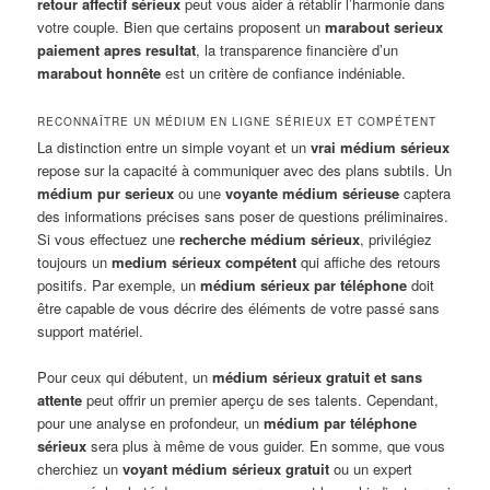
retour affectif sérieux
peut vous aider à rétablir l’harmonie dans
votre couple. Bien que certains proposent un
marabout serieux
paiement apres resultat
, la transparence financière d’un
marabout honnête
est un critère de confiance indéniable.
RECONNAÎTRE UN MÉDIUM EN LIGNE SÉRIEUX ET COMPÉTENT
La distinction entre un simple voyant et un
vrai médium sérieux
repose sur la capacité à communiquer avec des plans subtils. Un
médium pur serieux
ou une
voyante médium sérieuse
captera
des informations précises sans poser de questions préliminaires.
Si vous effectuez une
recherche médium sérieux
, privilégiez
toujours un
medium sérieux compétent
qui affiche des retours
positifs. Par exemple, un
médium sérieux par téléphone
doit
être capable de vous décrire des éléments de votre passé sans
support matériel.
Pour ceux qui débutent, un
médium sérieux gratuit et sans
attente
peut offrir un premier aperçu de ses talents. Cependant,
pour une analyse en profondeur, un
médium par téléphone
sérieux
sera plus à même de vous guider. En somme, que vous
cherchiez un
voyant médium sérieux gratuit
ou un expert