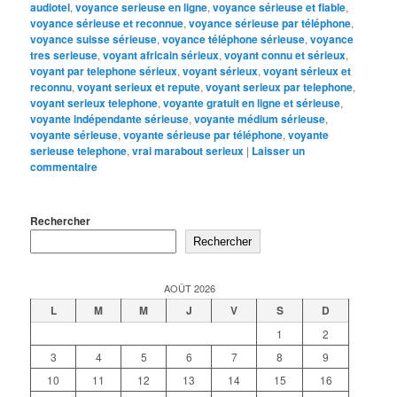
audiotel
,
voyance serieuse en ligne
,
voyance sérieuse et fiable
,
voyance sérieuse et reconnue
,
voyance sérieuse par téléphone
,
voyance suisse sérieuse
,
voyance téléphone sérieuse
,
voyance
tres serieuse
,
voyant africain sérieux
,
voyant connu et sérieux
,
voyant par telephone sérieux
,
voyant sérieux
,
voyant sérieux et
reconnu
,
voyant serieux et repute
,
voyant serieux par telephone
,
voyant serieux telephone
,
voyante gratuit en ligne et sérieuse
,
voyante indépendante sérieuse
,
voyante médium sérieuse
,
voyante sérieuse
,
voyante sérieuse par téléphone
,
voyante
serieuse telephone
,
vrai marabout serieux
|
Laisser un
commentaire
Rechercher
Rechercher
AOÛT 2026
L
M
M
J
V
S
D
1
2
3
4
5
6
7
8
9
10
11
12
13
14
15
16