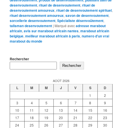
desenvoutement
produit de désenvoûtement
puissant bain de
desenvoutement
,
rituel de desenvoutement
,
rituel de
desenvoutement amoureux
,
rituel de desenvoutement spirituel
,
rituel desenvoutement amoureux
,
savon de desenvoutement
,
sorcellerie desenvoutement
,
Spécialiste désenvoûtement
,
talisman desenvoutement
|
Marqué avec
adresse marabout
africain
,
avis sur marabout africain nantes
,
marabout africain
belgique
,
meilleur marabout africain à paris
,
numero d'un vrai
marabout du monde
Rechercher
Rechercher
AOÛT 2026
L
M
M
J
V
S
D
1
2
3
4
5
6
7
8
9
10
11
12
13
14
15
16
17
18
19
20
21
22
23
24
25
26
27
28
29
30