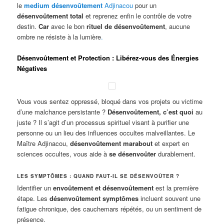
le
medium désenvoûtement
Adjinacou
pour un
désenvoûtement total
et reprenez enfin le contrôle de votre
destin.
Car
avec le bon
rituel de désenvoûtement
, aucune
ombre ne résiste à la lumière
.
Désenvoûtement et Protection : Libérez-vous des Énergies
Négatives
Vous vous sentez oppressé, bloqué dans vos projets ou victime
d’une malchance persistante ?
Désenvoûtement, c’est quoi
au
juste ? Il s’agit d’un processus spirituel visant à purifier une
personne ou un lieu des influences occultes malveillantes. Le
Maître Adjinacou,
désenvoûtement marabout
et expert en
sciences occultes, vous aide à
se désenvoûter
durablement.
LES SYMPTÔMES : QUAND FAUT-IL SE DÉSENVOÛTER ?
Identifier un
envoûtement et désenvoûtement
est la première
étape. Les
désenvoûtement symptômes
incluent souvent une
fatigue chronique, des cauchemars répétés, ou un sentiment de
présence.