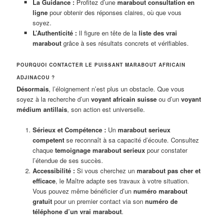
La Guidance :
Profitez d’une
marabout consultation en
ligne
pour obtenir des réponses claires, où que vous
soyez.
L’Authenticité :
Il figure en tête de la
liste des vrai
marabout
grâce à ses résultats concrets et vérifiables.
POURQUOI CONTACTER LE PUISSANT MARABOUT AFRICAIN
ADJINACOU ?
Désormais
, l’éloignement n’est plus un obstacle. Que vous
soyez à la recherche d’un
voyant africain suisse
ou d’un
voyant
médium antillais
, son action est universelle.
Sérieux et Compétence :
Un
marabout serieux
competent
se reconnaît à sa capacité d’écoute. Consultez
chaque
temoignage marabout serieux
pour constater
l’étendue de ses succès.
Accessibilité :
Si vous cherchez un
marabout pas cher et
efficace
, le Maître adapte ses travaux à votre situation.
Vous pouvez même bénéficier d’un
numéro marabout
gratuit
pour un premier contact via son
numéro de
téléphone d’un vrai marabout
.