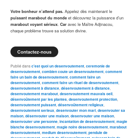
Votre bonheur n’attend pas.
Appelez dès maintenant le
puissant marabout du monde
et découvrez la puissance d’un
marabout voyant sérieux
.
Car
avec le Maître Adjinacou,
chaque problème trouve sa solution divine.
Contactez-nous
Publié dans
c'est quoi un desenvoutement
,
ceremonie de
desenvoutement
,
combien coute un desenvoutement
,
comment
faire un bain de desenvoutement
,
comment faire un
desenvoutement
,
comment faire un rituel de desenvoutement
,
desenvoutement à distance
,
désenvoutement à distance
,
desenvoutement marabout
,
desenvoutement mauvais oeil
,
désenvoûtement par les plantes
,
desenvoutement protection
,
desenvoutement puissant
,
désenvoûtement religieux
,
desenvoutement serieux
,
desenvouter mon mari
,
desenvouter sa
maison
,
désenvouter une maison
,
desenvouter une maison
,
desenvouter une personne
,
incantation de desenvoutement
,
magie
blanche desenvoutement
,
magie noire desenvoutement
,
marabout
desenvoutement
,
medium desenvoutement
,
pendule de
,
,