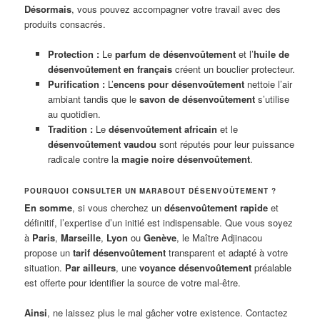
Désormais
, vous pouvez accompagner votre travail avec des
produits consacrés.
Protection :
Le
parfum de désenvoûtement
et l’
huile de
désenvoûtement en français
créent un bouclier protecteur.
Purification :
L’
encens pour désenvoûtement
nettoie l’air
ambiant tandis que le
savon de désenvoûtement
s’utilise
au quotidien.
Tradition :
Le
désenvoûtement africain
et le
désenvoûtement vaudou
sont réputés pour leur puissance
radicale contre la
magie noire désenvoûtement
.
POURQUOI CONSULTER UN MARABOUT DÉSENVOÛTEMENT ?
En somme
, si vous cherchez un
désenvoûtement rapide
et
définitif, l’expertise d’un initié est indispensable. Que vous soyez
à
Paris
,
Marseille
,
Lyon
ou
Genève
, le Maître Adjinacou
propose un
tarif désenvoûtement
transparent et adapté à votre
situation.
Par ailleurs
, une
voyance désenvoûtement
préalable
est offerte pour identifier la source de votre mal-être.
Ainsi
, ne laissez plus le mal gâcher votre existence. Contactez