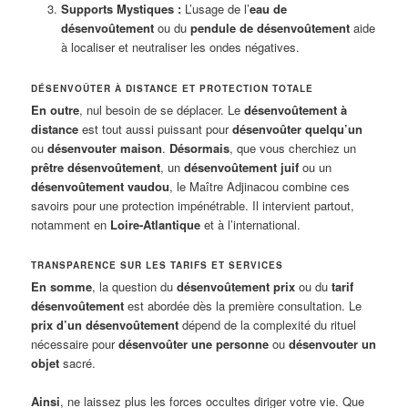
Supports Mystiques :
L’usage de l’
eau de
désenvoûtement
ou du
pendule de désenvoûtement
aide
à localiser et neutraliser les ondes négatives.
DÉSENVOÛTER À DISTANCE ET PROTECTION TOTALE
En outre
, nul besoin de se déplacer. Le
désenvoûtement à
distance
est tout aussi puissant pour
désenvoûter quelqu’un
ou
désenvouter maison
.
Désormais
, que vous cherchiez un
prêtre désenvoûtement
, un
désenvoûtement juif
ou un
désenvoûtement vaudou
, le Maître Adjinacou combine ces
savoirs pour une protection impénétrable. Il intervient partout,
notamment en
Loire-Atlantique
et à l’international.
TRANSPARENCE SUR LES TARIFS ET SERVICES
En somme
, la question du
désenvoûtement prix
ou du
tarif
désenvoûtement
est abordée dès la première consultation. Le
prix d’un désenvoûtement
dépend de la complexité du rituel
nécessaire pour
désenvoûter une personne
ou
désenvouter un
objet
sacré.
Ainsi
, ne laissez plus les forces occultes diriger votre vie. Que