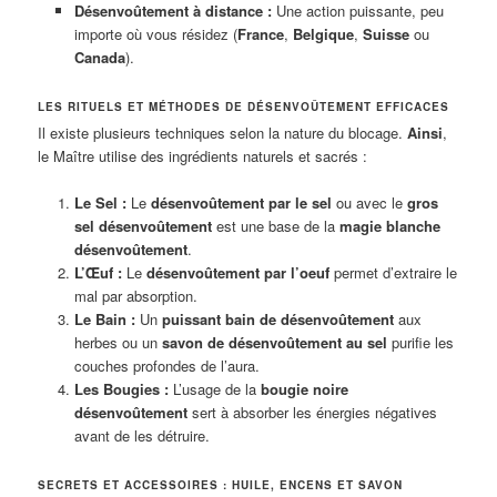
Désenvoûtement à distance :
Une action puissante, peu
importe où vous résidez (
France
,
Belgique
,
Suisse
ou
Canada
).
LES RITUELS ET MÉTHODES DE DÉSENVOÛTEMENT EFFICACES
Il existe plusieurs techniques selon la nature du blocage.
Ainsi
,
le Maître utilise des ingrédients naturels et sacrés :
Le Sel :
Le
désenvoûtement par le sel
ou avec le
gros
sel désenvoûtement
est une base de la
magie blanche
désenvoûtement
.
L’Œuf :
Le
désenvoûtement par l’oeuf
permet d’extraire le
mal par absorption.
Le Bain :
Un
puissant bain de désenvoûtement
aux
herbes ou un
savon de désenvoûtement au sel
purifie les
couches profondes de l’aura.
Les Bougies :
L’usage de la
bougie noire
désenvoûtement
sert à absorber les énergies négatives
avant de les détruire.
SECRETS ET ACCESSOIRES : HUILE, ENCENS ET SAVON