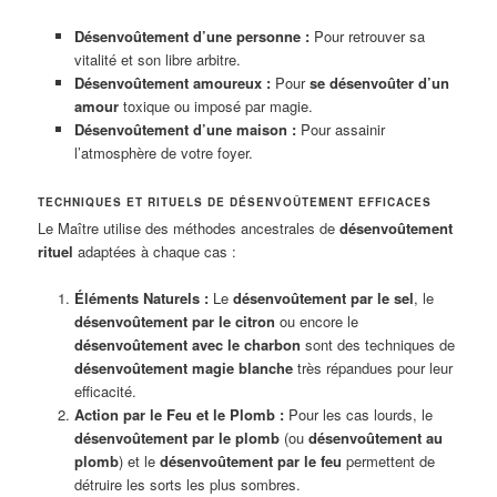
Désenvoûtement d’une personne :
Pour retrouver sa
vitalité et son libre arbitre.
Désenvoûtement amoureux :
Pour
se désenvoûter d’un
amour
toxique ou imposé par magie.
Désenvoûtement d’une maison :
Pour assainir
l’atmosphère de votre foyer.
TECHNIQUES ET RITUELS DE DÉSENVOÛTEMENT EFFICACES
Le Maître utilise des méthodes ancestrales de
désenvoûtement
rituel
adaptées à chaque cas :
Éléments Naturels :
Le
désenvoûtement par le sel
, le
désenvoûtement par le citron
ou encore le
désenvoûtement avec le charbon
sont des techniques de
désenvoûtement magie blanche
très répandues pour leur
efficacité.
Action par le Feu et le Plomb :
Pour les cas lourds, le
désenvoûtement par le plomb
(ou
désenvoûtement au
plomb
) et le
désenvoûtement par le feu
permettent de
détruire les sorts les plus sombres.