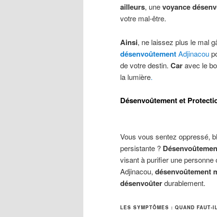
ailleurs
, une
voyance désen
votre mal-être.
Ainsi
, ne laissez plus le mal 
désenvoûtement
Adjinacou
p
de votre destin.
Car
avec le b
la lumière
.
Désenvoûtement et Protectio
Vous vous sentez oppressé, bl
persistante ?
Désenvoûtement,
visant à purifier une personne 
Adjinacou,
désenvoûtement 
désenvoûter
durablement.
LES SYMPTÔMES : QUAND FAUT-I