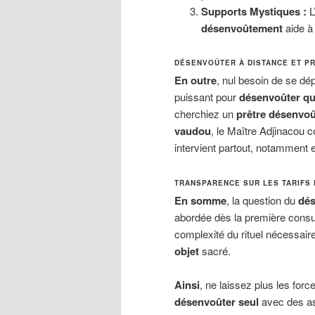
Supports Mystiques :
L
désenvoûtement
aide à 
DÉSENVOÛTER À DISTANCE ET P
En outre
, nul besoin de se dé
puissant pour
désenvoûter qu
cherchiez un
prêtre désenvo
vaudou
, le Maître Adjinacou 
intervient partout, notamment
TRANSPARENCE SUR LES TARIFS 
En somme
, la question du
dés
abordée dès la première consu
complexité du rituel nécessair
objet
sacré.
Ainsi
, ne laissez plus les for
désenvoûter seul
avec des as