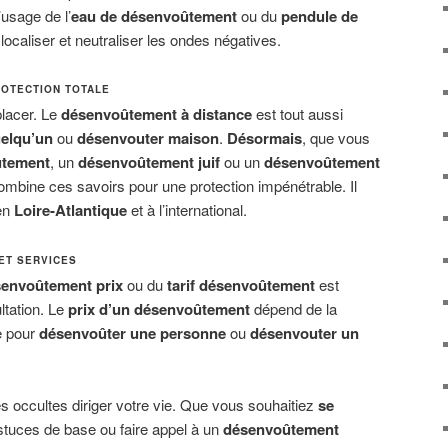
’usage de l’
eau de désenvoûtement
ou du
pendule de
localiser et neutraliser les ondes négatives.
ROTECTION TOTALE
placer. Le
désenvoûtement à distance
est tout aussi
elqu’un
ou
désenvouter maison
.
Désormais
, que vous
ûtement
, un
désenvoûtement juif
ou un
désenvoûtement
combine ces savoirs pour une protection impénétrable. Il
 en
Loire-Atlantique
et à l’international.
ET SERVICES
envoûtement prix
ou du
tarif désenvoûtement
est
ltation. Le
prix d’un désenvoûtement
dépend de la
e pour
désenvoûter une personne
ou
désenvouter un
ces occultes diriger votre vie. Que vous souhaitiez
se
tuces de base ou faire appel à un
désenvoûtement