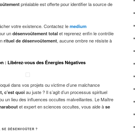
voûtement
préalable est offerte pour identifier la source de
gâcher votre existence. Contactez le
medium
our un
désenvoûtement total
et reprenez enfin le contrôle
on
rituel de désenvoûtement
, aucune ombre ne résiste à
n : Libérez-vous des Énergies Négatives
oqué dans vos projets ou victime d’une malchance
 c’est quoi
au juste ? Il s’agit d’un processus spirituel
ou un lieu des influences occultes malveillantes. Le Maître
marabout
et expert en sciences occultes, vous aide à
se
L SE DÉSENVOÛTER ?