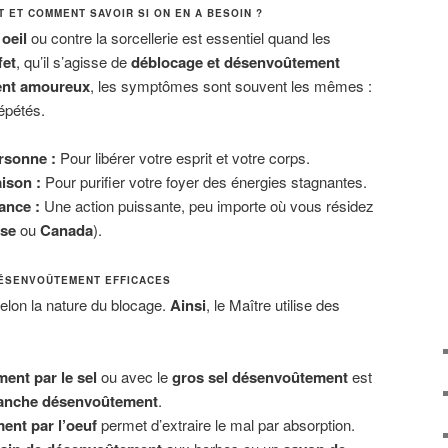
 ET COMMENT SAVOIR SI ON EN A BESOIN ?
oeil
ou contre la sorcellerie est essentiel quand les
fet
, qu’il s’agisse de
déblocage et désenvoûtement
nt amoureux
, les symptômes sont souvent les mêmes :
épétés.
rsonne :
Pour libérer votre esprit et votre corps.
ison :
Pour purifier votre foyer des énergies stagnantes.
ance :
Une action puissante, peu importe où vous résidez
se
ou
Canada
).
DÉSENVOÛTEMENT EFFICACES
selon la nature du blocage.
Ainsi
, le Maître utilise des
ent par le sel
ou avec le
gros sel désenvoûtement
est
anche désenvoûtement
.
nt par l’oeuf
permet d’extraire le mal par absorption.