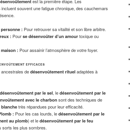
désenvoûtement
est la première étape. Les
s
incluent souvent une fatigue chronique, des cauchemars
résence.
 personne :
Pour retrouver sa vitalité et son libre arbitre.
eux :
Pour
se désenvoûter d’un amour
toxique ou
 maison :
Pour assainir l’atmosphère de votre foyer.
SENVOÛTEMENT EFFICACES
s ancestrales de
désenvoûtement rituel
adaptées à
désenvoûtement par le sel
, le
désenvoûtement par le
nvoûtement avec le charbon
sont des techniques de
 blanche
très répandues pour leur efficacité.
 Plomb :
Pour les cas lourds, le
désenvoûtement par le
ent au plomb
) et le
désenvoûtement par le feu
s sorts les plus sombres.