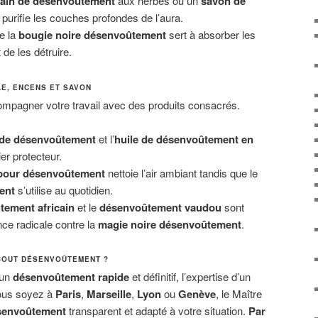
bain de désenvoûtement
aux herbes ou un
savon de
purifie les couches profondes de l’aura.
e la
bougie noire désenvoûtement
sert à absorber les
de les détruire.
LE, ENCENS ET SAVON
mpagner votre travail avec des produits consacrés.
de désenvoûtement
et l’
huile de désenvoûtement en
er protecteur.
pour désenvoûtement
nettoie l’air ambiant tandis que le
ent
s’utilise au quotidien.
ement africain
et le
désenvoûtement vaudou
sont
nce radicale contre la
magie noire désenvoûtement
.
BOUT DÉSENVOÛTEMENT ?
 un
désenvoûtement rapide
et définitif, l’expertise d’un
vous soyez à
Paris
,
Marseille
,
Lyon
ou
Genève
, le Maître
ésenvoûtement
transparent et adapté à votre situation.
Par