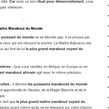
 allié.
Car
avec un bon
rituel pour désenvoûtement
, vous
paix intérieure.
Maître Marabout du Monde
s puissant du monde
ne se décrète pas, il se prouve par
 de ceux qui ont retrouvé le sourire. Le Maître Adjinacou est
x qui font de lui
le plus grand marabout voyant du
tières :
Que vous résidiez en Afrique, en Europe ou en
ant marabout africain
agit avec la même précision
ultes :
Il domine
les puissants marabouts du monde
e approfondie du Vaudou, de la Magie Blanche et de la
que.
 tant que
le plus grand maître marabout voyant du
obstacles avant même qu’ils ne se dressent sur votre chemin.