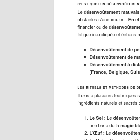
C’EST QUOI UN DÉSENVOÛTEMENT
Le
désenvoûtement mauvais 
obstacles s’accumulent.
En ef
financier ou de
désenvoûteme
fatigue inexpliquée et échecs r
Désenvoûtement de pe
Désenvoûtement de ma
Désenvoûtement à dist
(
France
,
Belgique
,
Suis
LES RITUELS ET MÉTHODES DE 
Il existe plusieurs techniques 
ingrédients naturels et sacrés :
Le Sel :
Le
désenvoûtem
une base de la
magie bl
L’Œuf :
Le
désenvoûteme