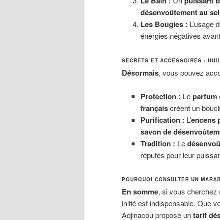
Le Bain :
Un
puissant 
désenvoûtement au sel
Les Bougies :
L’usage d
énergies négatives avant 
SECRETS ET ACCESSOIRES : HUI
Désormais
, vous pouvez acco
Protection :
Le
parfum 
français
créent un boucli
Purification :
L’
encens 
savon de désenvoûtem
Tradition :
Le
désenvoût
réputés pour leur puissa
POURQUOI CONSULTER UN MARA
En somme
, si vous cherchez
initié est indispensable. Que 
Adjinacou propose un
tarif d