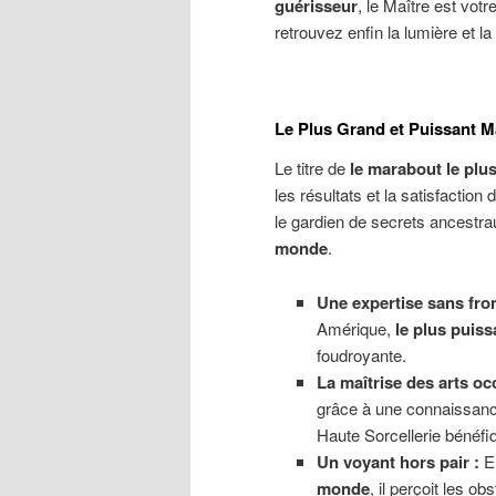
guérisseur
, le Maître est votre
retrouvez enfin la lumière et la 
Le Plus Grand et Puissant 
Le titre de
le marabout le plu
les résultats et la satisfaction
le gardien de secrets ancestrau
monde
.
Une expertise sans fron
Amérique,
le plus puiss
foudroyante.
La maîtrise des arts occ
grâce à une connaissanc
Haute Sorcellerie bénéfi
Un voyant hors pair :
En
monde
, il perçoit les 