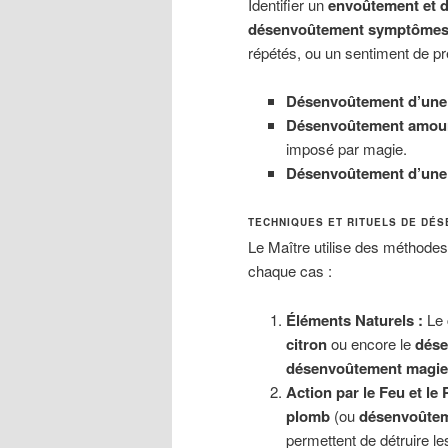
Identifier un
envoûtement et 
désenvoûtement symptôme
répétés, ou un sentiment de p
Désenvoûtement d’une
Désenvoûtement amour
imposé par magie.
Désenvoûtement d’une
TECHNIQUES ET RITUELS DE DÉ
Le Maître utilise des méthode
chaque cas :
Éléments Naturels :
Le
citron
ou encore le
dése
désenvoûtement magie
Action par le Feu et le
plomb
(ou
désenvoûtem
permettent de détruire le