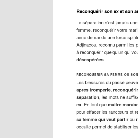
Reconquérir son ex et son a
La séparation n’est jamais une
femme, reconquérir votre mari 
aimé demande une force spiritu
Adjinacou, reconnu parmi les 
à reconquérir quelqu’un qui vo
désespérées
.
RECONQUÉRIR SA FEMME OU SON
Les blessures du passé peuvent
apres tromperie
,
reconquérir 
separation
, les mots ne suffi
ex
. En tant que
maitre marabo
pour effacer les rancœurs et
r
sa femme qui veut partir
ou
occulte permet de stabiliser l