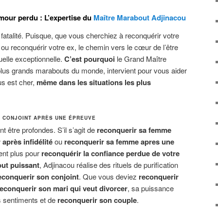
mour perdu : L’expertise du
Maître Marabout Adjinacou
 fatalité. Puisque, que vous cherchiez à reconquérir votre
ou reconquérir votre ex, le chemin vers le cœur de l’être
elle exceptionnelle.
C’est pourquoi
le Grand Maître
plus grands marabouts du monde, intervient pour vous aider
us est cher,
même dans les situations les plus
 CONJOINT APRÈS UNE ÉPREUVE
 être profondes. S’il s’agit de
reconquerir sa femme
après infidélité
ou
reconquerir sa femme apres une
sent plus pour
reconquérir la confiance perdue de votre
ut puissant
, Adjinacou réalise des rituels de purification
econquerir son conjoint
. Que vous deviez
reconquerir
reconquerir son mari qui veut divorcer
, sa puissance
es sentiments et de
reconquerir son couple
.