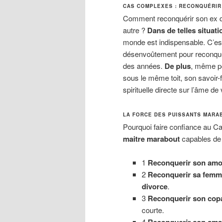
CAS COMPLEXES : RECONQUÉRIR 
Comment reconquérir son ex qu
autre ?
Dans de telles situati
monde est indispensable. C’est
désenvoûtement pour reconquér
des années.
De plus
, même po
sous le même toit, son savoir-
spirituelle directe sur l’âme de 
LA FORCE DES PUISSANTS MARA
Pourquoi faire confiance au Ca
maitre marabout
capables de 
1
Reconquerir son amo
2
Reconquerir sa femm
divorce
.
3
Reconquerir son cop
courte.
4