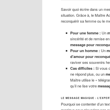
Savoir quoi écrire dans un me
situation. Grâce à, le Maître 
reconquérir sa femme ou le me
Pour une femme :
Un
m
sincérité et de remise en
message pour reconqu
Pour un homme :
Un
m
d’amour pour reconqu
raviver ses souvenirs he
Cas difficiles :
Si vous 
ne répond plus, ou un
me
Maître utilise le « télé
qu’il ne lise votre
messag
LE MESSAGE MAGIQUE : L’EXPER
Pourquoi se contenter d’un tex
magique pour récupérer son ex 