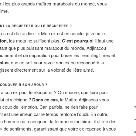
rmi les plus grands maîtres marabouts du monde, vous
time.
ENT LA RÉCUPÉRER OU LE RÉCUPÉRER ?
es est de se dire : « Mon ex est en couple, je veux le
tion
, les mots ne suffisent plus.
C’est pourquoi
il faut une
n tant que plus puissant marabout du monde, Adjinacou
ûtement et de séparation pour briser les liens illégitimes et
plus
, que ce soit pour ravoir son ex ou reconquérir la
issent directement sur la volonté de l’être aimé.
ECONQUÉRIR SON AMOUR ?
e à son ex pour le récupérer ? Ou encore, que faire pour
ui-ci s’éloigne ?
Dans ce cas
, le Maître Adjinacou vous
 coup de l’émotion. Car, parfois, ne rien faire pour
t est une erreur, car le temps renforce l’oubli. En outre,
n homme ou reconquérir la femme qu’on aime, il utilise des
ur » de sentiments, garantissant que votre ex repense à vous