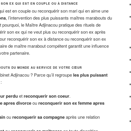
SON EX QUI EST EN COUPLE OU À DISTANCE
i est en couple ou reconquérir son mari qui en aime une
ons
, l’intervention des plus puissants maîtres marabouts du
 pourquoi, le Maître Adjinacou pratique des rituels de
ir son ex qui ne veut plus ou reconquérir son ex après
ur reconquérir son ex à distance ou reconquérir son ex
faire de maître marabout compétent garantit une influence
votre partenaire.
BOUTS DU MONDE AU SERVICE DE VOTRE CŒUR
binet Adjinacou ? Parce qu’il regroupe
les plus puissant
:
ur perdu
et
reconquerir son coeur
.
e apres divorce
ou
reconquerir son ex femme apres
ain
ou
reconquerir sa compagne
après une relation
ou
en toute discrétion.