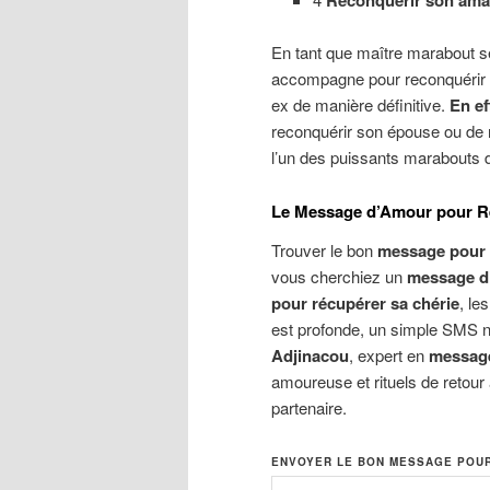
Reconquerir son ama
En tant que maître marabout s
accompagne pour reconquérir 
ex de manière définitive.
En ef
reconquérir son épouse ou de 
l’un des puissants marabouts 
Le Message d’Amour pour Rec
Trouver le bon
message pour 
vous cherchiez un
message d
pour récupérer sa chérie
, le
est profonde, un simple SMS ne 
Adjinacou
, expert en
message
amoureuse et rituels de retour 
partenaire.
ENVOYER LE BON MESSAGE POU