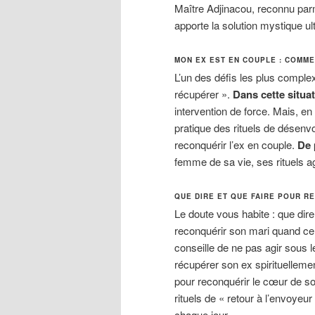
Maître Adjinacou, reconnu pa
apporte la solution mystique ul
MON EX EST EN COUPLE : COMM
L’un des défis les plus complex
récupérer ».
Dans cette situa
intervention de force. Mais, e
pratique des rituels de désenvo
reconquérir l’ex en couple.
De 
femme de sa vie, ses rituels ag
QUE DIRE ET QUE FAIRE POUR R
Le doute vous habite : que dir
reconquérir son mari quand cel
conseille de ne pas agir sous le
récupérer son ex spirituellemen
pour reconquérir le cœur de so
rituels de « retour à l’envoye
chaque jour
.