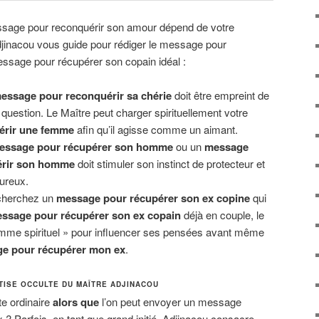
ssage pour reconquérir son amour dépend de votre
Adjinacou vous guide pour rédiger le message pour
ssage pour récupérer son copain idéal :
essage pour reconquérir sa chérie
doit être empreint de
 question. Le Maître peut charger spirituellement votre
érir une femme
afin qu’il agisse comme un aimant.
essage pour récupérer son homme
ou un
message
érir son homme
doit stimuler son instinct de protecteur et
ureux.
cherchez un
message pour récupérer son ex copine
qui
ssage pour récupérer son ex copain
déjà en couple, le
gramme spirituel » pour influencer ses pensées avant même
e pour récupérer mon ex
.
TISE OCCULTE DU MAÎTRE ADJINACOU
te ordinaire
alors que
l’on peut envoyer un message
? Parfois, en tant que grand initié, Adjinacou consacre