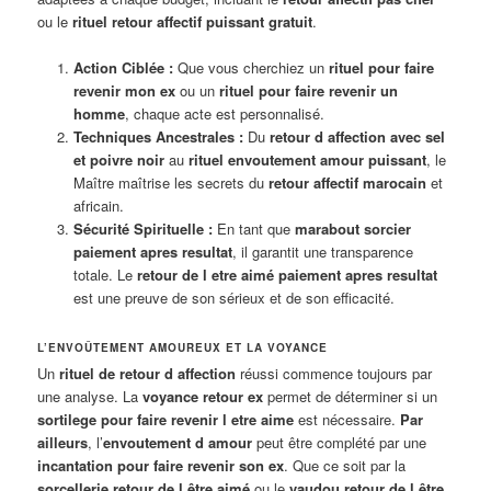
ou le
rituel retour affectif puissant gratuit
.
Action Ciblée :
Que vous cherchiez un
rituel pour faire
revenir mon ex
ou un
rituel pour faire revenir un
homme
, chaque acte est personnalisé.
Techniques Ancestrales :
Du
retour d affection avec sel
et poivre noir
au
rituel envoutement amour puissant
, le
Maître maîtrise les secrets du
retour affectif marocain
et
africain.
Sécurité Spirituelle :
En tant que
marabout sorcier
paiement apres resultat
, il garantit une transparence
totale. Le
retour de l etre aimé paiement apres resultat
est une preuve de son sérieux et de son efficacité.
L’ENVOÛTEMENT AMOUREUX ET LA VOYANCE
Un
rituel de retour d affection
réussi commence toujours par
une analyse. La
voyance retour ex
permet de déterminer si un
sortilege pour faire revenir l etre aime
est nécessaire.
Par
ailleurs
, l’
envoutement d amour
peut être complété par une
incantation pour faire revenir son ex
. Que ce soit par la
sorcellerie retour de l être aimé
ou le
vaudou retour de l être