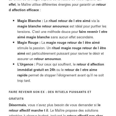
effet
, le Maître utilise différentes énergies pour garantir un
retour
d affection efficace
:
Magie Blanche :
Le
rituel retour de l etre aimé
via la
magie blanche retour amoureux
est idéal pour purifier les
tensions. C’est une méthode douce pour
faire revenir l etre
aimé magie blanche
sans aucun effet secondaire.
Magie Rouge :
La
magie rouge retour de l être aimé
stimule la passion. Un
rituel magie rouge retour de l être
aimé
est particulièrement puissant pour raviver le désir et
assurer un
retour amoureux
.
L’Urgence :
Pour ceux qui souffrent, le
retour d affection
immédiat gratuit en 24h
ou le
retour de l etre aime
rapide
permet de stopper l’éloignement avant qu’il ne soit
trop tard.
FAIRE REVENIR SON EX : DES RITUELS PUISSANTS ET
GRATUITS
Désormais
, vous n’avez plus besoin de vous demander si
le
retour affectif marche t il
. Le Maître propose des solutions
adaptées à chaque budget, incluant le
retour affectif pas cher