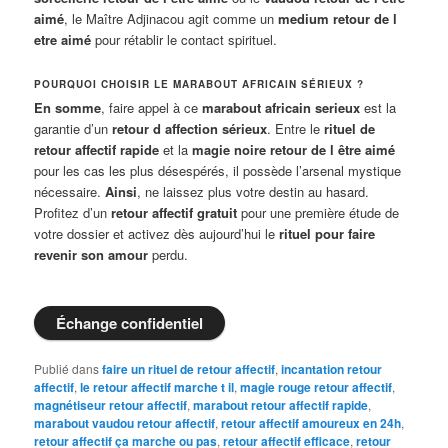
aimé
, le Maître Adjinacou agit comme un
medium retour de l
etre aimé
pour rétablir le contact spirituel.
POURQUOI CHOISIR LE MARABOUT AFRICAIN SÉRIEUX ?
En somme
, faire appel à ce
marabout africain serieux
est la
garantie d’un
retour d affection sérieux
. Entre le
rituel de
retour affectif rapide
et la
magie noire retour de l être aimé
pour les cas les plus désespérés, il possède l’arsenal mystique
nécessaire.
Ainsi
, ne laissez plus votre destin au hasard.
Profitez d’un
retour affectif gratuit
pour une première étude de
votre dossier et activez dès aujourd’hui le
rituel pour faire
revenir son amour
perdu.
Échange confidentiel
Publié dans
faire un rituel de retour affectif
,
incantation retour
affectif
,
le retour affectif marche t il
,
magie rouge retour affectif
,
magnétiseur retour affectif
,
marabout retour affectif rapide
,
marabout vaudou retour affectif
,
retour affectif amoureux en 24h
,
retour affectif ça marche ou pas
,
retour affectif efficace
,
retour