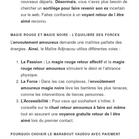
nouveaux départs.
Désormais
, vous n’avez plus besoin de
chercher un
sortilège pour faire revenir son ex
incertain
sur le web. Faites confiance à un
voyant retour de l être
aimé
reconnu.
MAGIE ROUGE ET MAGIE NOIRE : L’ÉQUILIBRE DES FORCES
L’
envoutement amoureux
demande une maîtrise parfaite des
énergies.
Ainsi
, le Maître Adjinacou utilise différentes voies :
La Passion :
La
magie rouge retour affectif
et la
magie
rouge retour amoureux
stimulent le désir et l’attirance
physique.
La Force :
Dans les cas complexes, l’
envoûtement
amoureux magie noire
lève les barrières les plus tenaces,
comme les interventions de tierces personnes.
L’Accessibilité :
Pour ceux qui souhaitent s’initier, il
conseille sur le
rituel retour amoureux à faire soi même
tout en assurant une
voyance gratuite retour de l être
aimé
lors du premier contact.
POURQUOI CHOISIR LE MARABOUT VAUDOU AVEC PAIEMENT