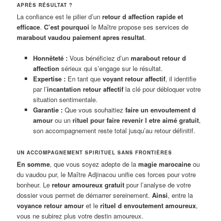
APRÈS RÉSULTAT ?
La confiance est le pilier d’un
retour d affection rapide et
efficace
.
C’est pourquoi
le Maître propose ses services de
marabout vaudou paiement apres resultat
.
Honnêteté :
Vous bénéficiez d’un
marabout retour d
affection
sérieux qui s’engage sur le résultat.
Expertise :
En tant que
voyant retour affectif
, il identifie
par l’
incantation retour affectif
la clé pour débloquer votre
situation sentimentale.
Garantie :
Que vous souhaitiez
faire un envoutement d
amour
ou un
rituel pour faire revenir l etre aimé gratuit
,
son accompagnement reste total jusqu’au retour définitif.
UN ACCOMPAGNEMENT SPIRITUEL SANS FRONTIÈRES
En somme
, que vous soyez adepte de la
magie marocaine
ou
du vaudou pur, le Maître Adjinacou unifie ces forces pour votre
bonheur. Le
retour amoureux gratuit
pour l’analyse de votre
dossier vous permet de démarrer sereinement.
Ainsi
, entre la
voyance retour amour
et le
rituel d envoutement amoureux
,
vous ne subirez plus votre destin amoureux.