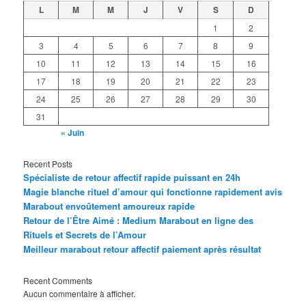
L
M
M
J
V
S
D
1
2
3
4
5
6
7
8
9
10
11
12
13
14
15
16
17
18
19
20
21
22
23
24
25
26
27
28
29
30
31
« Juin
Recent Posts
Spécialiste de retour affectif rapide puissant en 24h
Magie blanche rituel d’amour qui fonctionne rapidement avis
Marabout envoûtement amoureux rapide
Retour de l’Être Aimé : Medium Marabout en ligne des
Rituels et Secrets de l’Amour
Meilleur marabout retour affectif paiement après résultat
Recent Comments
Aucun commentaire à afficher.