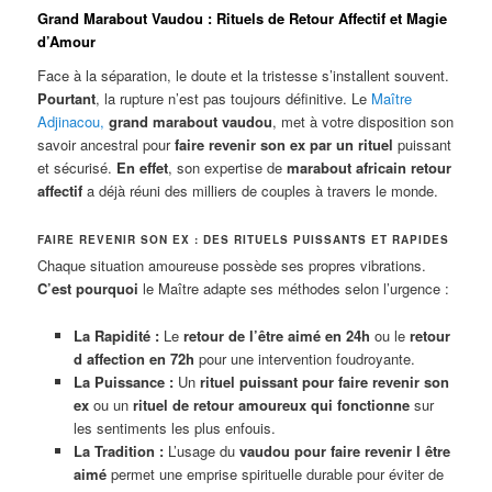
Grand Marabout Vaudou : Rituels de Retour Affectif et Magie
d’Amour
Face à la séparation, le doute et la tristesse s’installent souvent.
Pourtant
, la rupture n’est pas toujours définitive. Le
Maître
Adjinacou
,
grand marabout vaudou
, met à votre disposition son
savoir ancestral pour
faire revenir son ex par un rituel
puissant
et sécurisé.
En effet
, son expertise de
marabout africain retour
affectif
a déjà réuni des milliers de couples à travers le monde.
FAIRE REVENIR SON EX : DES RITUELS PUISSANTS ET RAPIDES
Chaque situation amoureuse possède ses propres vibrations.
C’est pourquoi
le Maître adapte ses méthodes selon l’urgence :
La Rapidité :
Le
retour de l’être aimé en 24h
ou le
retour
d affection en 72h
pour une intervention foudroyante.
La Puissance :
Un
rituel puissant pour faire revenir son
ex
ou un
rituel de retour amoureux qui fonctionne
sur
les sentiments les plus enfouis.
La Tradition :
L’usage du
vaudou pour faire revenir l être
aimé
permet une emprise spirituelle durable pour éviter de