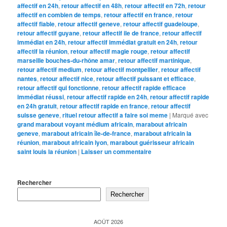
affectif en 24h
,
retour affectif en 48h
,
retour affectif en 72h
,
retour
affectif en combien de temps
,
retour affectif en france
,
retour
affectif fiable
,
retour affectif geneve
,
retour affectif guadeloupe
,
retour affectif guyane
,
retour affectif ile de france
,
retour affectif
immédiat en 24h
,
retour affectif immédiat gratuit en 24h
,
retour
affectif la réunion
,
retour affectif magie rouge
,
retour affectif
marseille bouches-du-rhône amar
,
retour affectif martinique
,
retour affectif medium
,
retour affectif montpellier
,
retour affectif
nantes
,
retour affectif nice
,
retour affectif puissant et efficace
,
retour affectif qui fonctionne
,
retour affectif rapide efficace
immédiat réussi
,
retour affectif rapide en 24h
,
retour affectif rapide
en 24h gratuit
,
retour affectif rapide en france
,
retour affectif
suisse geneve
,
rituel retour affectif a faire soi meme
|
Marqué avec
grand marabout voyant médium africain
,
marabout africain
geneve
,
marabout africain île-de-france
,
marabout africain la
réunion
,
marabout africain lyon
,
marabout guérisseur africain
saint louis la réunion
|
Laisser un commentaire
Rechercher
Rechercher
AOÛT 2026