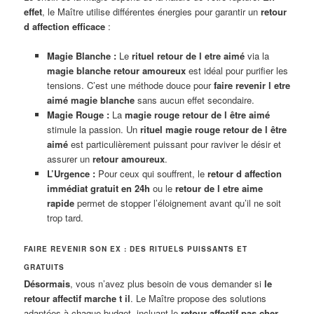
effet
, le Maître utilise différentes énergies pour garantir un
retour
d affection efficace
:
Magie Blanche :
Le
rituel retour de l etre aimé
via la
magie blanche retour amoureux
est idéal pour purifier les
tensions. C’est une méthode douce pour
faire revenir l etre
aimé magie blanche
sans aucun effet secondaire.
Magie Rouge :
La
magie rouge retour de l être aimé
stimule la passion. Un
rituel magie rouge retour de l être
aimé
est particulièrement puissant pour raviver le désir et
assurer un
retour amoureux
.
L’Urgence :
Pour ceux qui souffrent, le
retour d affection
immédiat gratuit en 24h
ou le
retour de l etre aime
rapide
permet de stopper l’éloignement avant qu’il ne soit
trop tard.
FAIRE REVENIR SON EX : DES RITUELS PUISSANTS ET
GRATUITS
Désormais
, vous n’avez plus besoin de vous demander si
le
retour affectif marche t il
. Le Maître propose des solutions
adaptées à chaque budget, incluant le
retour affectif pas cher