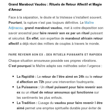
Grand Marabout Vaudou : Rituels de Retour Affectif et Magie
d’Amour
Face à la séparation, le doute et la tristesse s’installent souvent.
Pourtant
, la rupture n’est pas toujours définitive. Le
Maître
Adjinacou
,
grand marabout vaudou
, met à votre disposition son
savoir ancestral pour
faire revenir son ex par un rituel
puissant
et sécurisé.
En effet
, son expertise de
marabout africain retour
affectif
a déjà réuni des milliers de couples à travers le monde.
FAIRE REVENIR SON EX : DES RITUELS PUISSANTS ET RAPIDES
Chaque situation amoureuse possède ses propres vibrations.
C’est pourquoi
le Maître adapte ses méthodes selon l’urgence :
La Rapidité :
Le
retour de l’être aimé en 24h
ou le
retour
d affection en 72h
pour une intervention foudroyante.
La Puissance :
Un
rituel puissant pour faire revenir son
ex
ou un
rituel de retour amoureux qui fonctionne
sur
les sentiments les plus enfouis.
La Tradition :
L’usage du
vaudou pour faire revenir l être
aimé
permet une emprise spirituelle durable pour éviter de