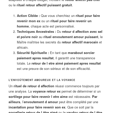
ou le
rituel retour affectif puissant gratuit
.
Action Ciblée :
Que vous cherchiez un
rituel pour faire
revenir mon ex
ou un
rituel pour faire revenir un
homme
, chaque acte est personnalisé.
Techniques Ancestrales :
Du
retour d affection avec sel
et poivre noir
au
rituel envoutement amour puissant
, le
Maître maîtrise les secrets du
retour affectif marocain
et
africain.
Sécurité Spirituelle :
En tant que
marabout sorcier
paiement apres resultat
, il garantit une transparence
totale. Le
retour de l etre aimé paiement apres resultat
est une preuve de son sérieux et de son efficacité.
L’ENVOÛTEMENT AMOUREUX ET LA VOYANCE
Un
rituel de retour d affection
réussi commence toujours par
une analyse. La
voyance retour ex
permet de déterminer si un
sortilege pour faire revenir l etre aime
est nécessaire.
Par
ailleurs
, l’
envoutement d amour
peut être complété par une
incantation pour faire revenir son ex
. Que ce soit par la
sorcellerie retour de l être aimé
ou le
vaudou retour de l être