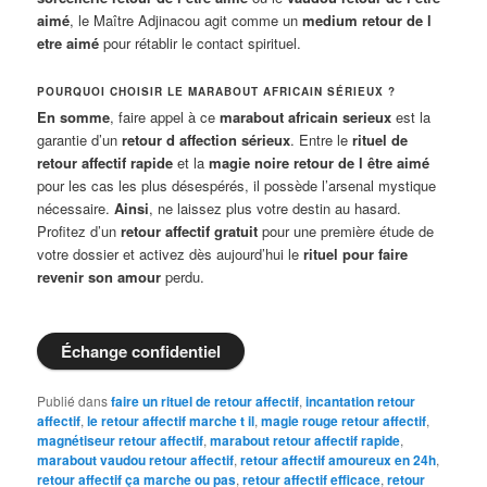
aimé
, le Maître Adjinacou agit comme un
medium retour de l
etre aimé
pour rétablir le contact spirituel.
POURQUOI CHOISIR LE MARABOUT AFRICAIN SÉRIEUX ?
En somme
, faire appel à ce
marabout africain serieux
est la
garantie d’un
retour d affection sérieux
. Entre le
rituel de
retour affectif rapide
et la
magie noire retour de l être aimé
pour les cas les plus désespérés, il possède l’arsenal mystique
nécessaire.
Ainsi
, ne laissez plus votre destin au hasard.
Profitez d’un
retour affectif gratuit
pour une première étude de
votre dossier et activez dès aujourd’hui le
rituel pour faire
revenir son amour
perdu.
Échange confidentiel
Publié dans
faire un rituel de retour affectif
,
incantation retour
affectif
,
le retour affectif marche t il
,
magie rouge retour affectif
,
magnétiseur retour affectif
,
marabout retour affectif rapide
,
marabout vaudou retour affectif
,
retour affectif amoureux en 24h
,
retour affectif ça marche ou pas
,
retour affectif efficace
,
retour