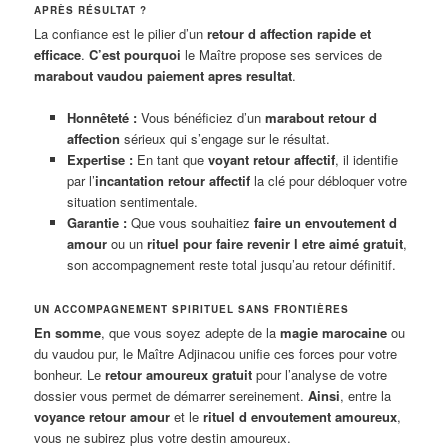
APRÈS RÉSULTAT ?
La confiance est le pilier d’un
retour d affection rapide et
efficace
.
C’est pourquoi
le Maître propose ses services de
marabout vaudou paiement apres resultat
.
Honnêteté :
Vous bénéficiez d’un
marabout retour d
affection
sérieux qui s’engage sur le résultat.
Expertise :
En tant que
voyant retour affectif
, il identifie
par l’
incantation retour affectif
la clé pour débloquer votre
situation sentimentale.
Garantie :
Que vous souhaitiez
faire un envoutement d
amour
ou un
rituel pour faire revenir l etre aimé gratuit
,
son accompagnement reste total jusqu’au retour définitif.
UN ACCOMPAGNEMENT SPIRITUEL SANS FRONTIÈRES
En somme
, que vous soyez adepte de la
magie marocaine
ou
du vaudou pur, le Maître Adjinacou unifie ces forces pour votre
bonheur. Le
retour amoureux gratuit
pour l’analyse de votre
dossier vous permet de démarrer sereinement.
Ainsi
, entre la
voyance retour amour
et le
rituel d envoutement amoureux
,
vous ne subirez plus votre destin amoureux.