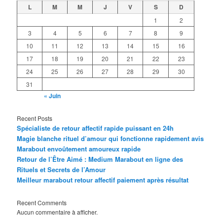
L
M
M
J
V
S
D
1
2
3
4
5
6
7
8
9
10
11
12
13
14
15
16
17
18
19
20
21
22
23
24
25
26
27
28
29
30
31
« Juin
Recent Posts
Spécialiste de retour affectif rapide puissant en 24h
Magie blanche rituel d’amour qui fonctionne rapidement avis
Marabout envoûtement amoureux rapide
Retour de l’Être Aimé : Medium Marabout en ligne des
Rituels et Secrets de l’Amour
Meilleur marabout retour affectif paiement après résultat
Recent Comments
Aucun commentaire à afficher.