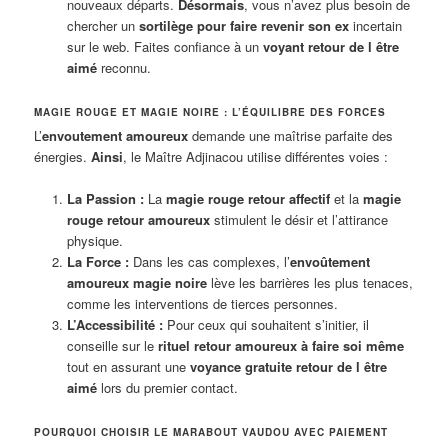
nouveaux départs.
Désormais
, vous n’avez plus besoin de
chercher un
sortilège pour faire revenir son ex
incertain
sur le web. Faites confiance à un
voyant retour de l être
aimé
reconnu.
MAGIE ROUGE ET MAGIE NOIRE : L’ÉQUILIBRE DES FORCES
L’
envoutement amoureux
demande une maîtrise parfaite des
énergies.
Ainsi
, le Maître Adjinacou utilise différentes voies :
La Passion :
La
magie rouge retour affectif
et la
magie
rouge retour amoureux
stimulent le désir et l’attirance
physique.
La Force :
Dans les cas complexes, l’
envoûtement
amoureux magie noire
lève les barrières les plus tenaces,
comme les interventions de tierces personnes.
L’Accessibilité :
Pour ceux qui souhaitent s’initier, il
conseille sur le
rituel retour amoureux à faire soi même
tout en assurant une
voyance gratuite retour de l être
aimé
lors du premier contact.
POURQUOI CHOISIR LE MARABOUT VAUDOU AVEC PAIEMENT