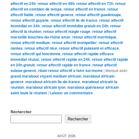
affectif en 24h
,
retour affectif en 48h
,
retour affectif en 72h
,
retour
affectif en combien de temps
,
retour affectif en france
,
retour
affectif fiable
,
retour affectif geneve
,
retour affectif guadeloupe
,
retour affectif guyane
,
retour affectif ile de france
,
retour affectif
immédiat en 24h
,
retour affectif immédiat gratuit en 24h
,
retour
affectif la réunion
,
retour affectif magie rouge
,
retour affectif
marseille bouches-du-rhône amar
,
retour affectif martinique
,
retour affectif medium
,
retour affectif montpellier
,
retour affectif
nantes
,
retour affectif nice
,
retour affectif puissant et efficace
,
retour affectif qui fonctionne
,
retour affectif rapide efficace
immédiat réussi
,
retour affectif rapide en 24h
,
retour affectif rapide
en 24h gratuit
,
retour affectif rapide en france
,
retour affectif
suisse geneve
,
rituel retour affectif a faire soi meme
|
Marqué avec
grand marabout voyant médium africain
,
marabout africain
geneve
,
marabout africain île-de-france
,
marabout africain la
réunion
,
marabout africain lyon
,
marabout guérisseur africain
saint louis la réunion
|
Laisser un commentaire
Rechercher
Rechercher
AOÛT 2026