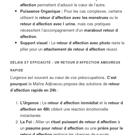
affection
permettent d’adoucir le cœur de l’autre.
Puissance Organique :
Pour les cas complexes, certains
utilisent le
retour d’affection avec les menstrues
ou le
retour d affection avec l urine
, mais ces pratiques
nécessitent l’accompagnement d’un
marabout retour d
affection
.
Support visuel :
Le
retour d affection avec photo
reste le
pilier pour un
attachement de retour d affection
réussi.
DÉLAIS ET EFFICACITÉ : UN RETOUR D’AFFECTION AMOUREUX
RAPIDE
L’urgence est souvent au cœur de vos préoccupations.
C’est
pourquoi
le Maître Adjinacou propose des solutions de
retour
d’affection rapide en 24h
:
L’Urgence :
Le
retour d affection immédiat
et le
retour d
affection en 48h
ciblent une réaction émotionnelle
instantanée.
La Foi :
Allier un
rituel puissant de retour d affection
à
un
psaume pour retour d affection
ou une
prière pour le
retour d affection
renforce les chances de succès.