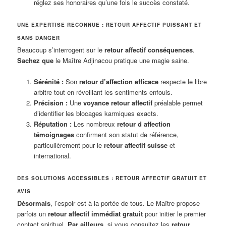
réglez ses honoraires qu’une fois le succès constaté.
UNE EXPERTISE RECONNUE : RETOUR AFFECTIF PUISSANT ET
SANS DANGER
Beaucoup s’interrogent sur le
retour affectif conséquences
.
Sachez que
le Maître Adjinacou pratique une magie saine.
Sérénité :
Son
retour d’affection efficace
respecte le libre
arbitre tout en réveillant les sentiments enfouis.
Précision :
Une
voyance retour affectif
préalable permet
d’identifier les blocages karmiques exacts.
Réputation :
Les nombreux
retour d affection
témoignages
confirment son statut de référence,
particulièrement pour le
retour affectif suisse
et
international.
DES SOLUTIONS ACCESSIBLES : RETOUR AFFECTIF GRATUIT ET
AVIS
Désormais
, l’espoir est à la portée de tous. Le Maître propose
parfois un
retour affectif immédiat gratuit
pour initier le premier
contact spirituel.
Par ailleurs
, si vous consultez les
retour