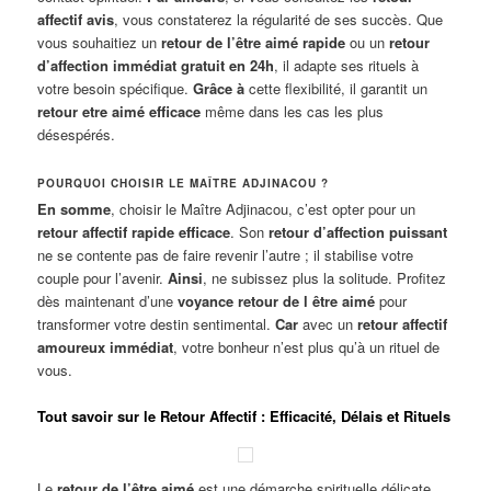
affectif avis
, vous constaterez la régularité de ses succès. Que
vous souhaitiez un
retour de l’être aimé rapide
ou un
retour
d’affection immédiat gratuit en 24h
, il adapte ses rituels à
votre besoin spécifique.
Grâce à
cette flexibilité, il garantit un
retour etre aimé efficace
même dans les cas les plus
désespérés.
POURQUOI CHOISIR LE MAÎTRE ADJINACOU ?
En somme
, choisir le Maître Adjinacou, c’est opter pour un
retour affectif rapide efficace
. Son
retour d’affection puissant
ne se contente pas de faire revenir l’autre ; il stabilise votre
couple pour l’avenir.
Ainsi
, ne subissez plus la solitude. Profitez
dès maintenant d’une
voyance retour de l être aimé
pour
transformer votre destin sentimental.
Car
avec un
retour affectif
amoureux immédiat
, votre bonheur n’est plus qu’à un rituel de
vous.
Tout savoir sur le Retour Affectif : Efficacité, Délais et Rituels
Le
retour de l’être aimé
est une démarche spirituelle délicate