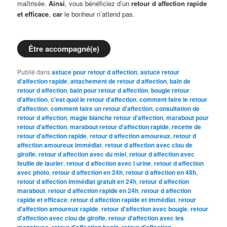
maîtrisée.
Ainsi
, vous bénéficiez d’un
retour d affection rapide
et efficace
,
car
le bonheur n’attend pas.
Être accompagné(e)
Publié dans
astuce pour retour d affection
,
astuce retour
d'affection rapide
,
attachement de retour d affection
,
bain de
retour d affection
,
bain pour retour d affection
,
bougie retour
d'affection
,
c'est quoi le retour d'affection
,
comment faire le retour
d'affection
,
comment faire un retour d'affection
,
consultation de
retour d affection
,
magie blanche retour d'affection
,
marabout pour
retour d'affection
,
marabout retour d'affection rapide
,
recette de
retour d'affection rapide
,
retour d affection amoureux
,
retour d
affection amoureux immédiat
,
retour d affection avec clou de
girofle
,
retour d affection avec du miel
,
retour d affection avec
feuille de laurier
,
retour d affection avec l urine
,
retour d affection
avec photo
,
retour d affection en 24h
,
retour d affection en 48h
,
retour d affection immédiat gratuit en 24h
,
retour d affection
marabout
,
retour d affection rapide en 24h
,
retour d affection
rapide et efficace
,
retour d affection rapide et immédiat
,
retour
d'affection amoureux rapide
,
retour d'affection avec bougie
,
retour
d'affection avec clou de girofle
,
retour d'affection avec les
menstrues
,
retour d'affection benin
,
retour d'affection