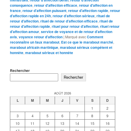
consequence
,
retour d'affection efficace
,
retour d'affection en
france
,
retour d'affection puissant
,
retour d'affection rapide
,
retour
d'affection rapide en 24h
,
retour d'affection sérieux
,
rituel de
retour d'affection
,
rituel de retour d'affection efficace
,
rituel de
retour d'affection rapide
,
rituel pour retour d'affection
,
rituel retour
d'affection amour
,
service de voyance et de retour d'affection
avis
,
voyance retour d'affection
|
Marqué avec
Comment
reconnaître un faux marabout
,
Est ce que le marabout marché
,
marabout africain martinique
,
marabout sérieux compétent et
honnête
,
marabout sérieux et honnête
Rechercher
Rechercher
AOÛT 2026
L
M
M
J
V
S
D
1
2
3
4
5
6
7
8
9
10
11
12
13
14
15
16
17
18
19
20
21
22
23