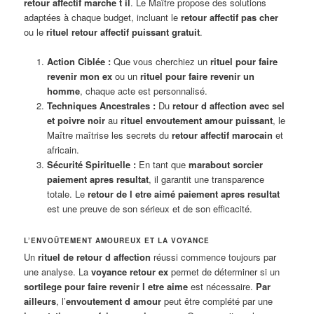
retour affectif marche t il
. Le Maître propose des solutions
adaptées à chaque budget, incluant le
retour affectif pas cher
ou le
rituel retour affectif puissant gratuit
.
Action Ciblée :
Que vous cherchiez un
rituel pour faire
revenir mon ex
ou un
rituel pour faire revenir un
homme
, chaque acte est personnalisé.
Techniques Ancestrales :
Du
retour d affection avec sel
et poivre noir
au
rituel envoutement amour puissant
, le
Maître maîtrise les secrets du
retour affectif marocain
et
africain.
Sécurité Spirituelle :
En tant que
marabout sorcier
paiement apres resultat
, il garantit une transparence
totale. Le
retour de l etre aimé paiement apres resultat
est une preuve de son sérieux et de son efficacité.
L’ENVOÛTEMENT AMOUREUX ET LA VOYANCE
Un
rituel de retour d affection
réussi commence toujours par
une analyse. La
voyance retour ex
permet de déterminer si un
sortilege pour faire revenir l etre aime
est nécessaire.
Par
ailleurs
, l’
envoutement d amour
peut être complété par une