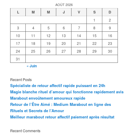
AOÛT 2026
L
M
M
J
V
S
D
1
2
3
4
5
6
7
8
9
10
11
12
13
14
15
16
17
18
19
20
21
22
23
24
25
26
27
28
29
30
31
« Juin
Recent Posts
Spécialiste de retour affectif rapide puissant en 24h
Magie blanche rituel d’amour qui fonctionne rapidement avis
Marabout envoûtement amoureux rapide
Retour de l’Être Aimé : Medium Marabout en ligne des
Rituels et Secrets de l’Amour
Meilleur marabout retour affectif paiement après résultat
Recent Comments