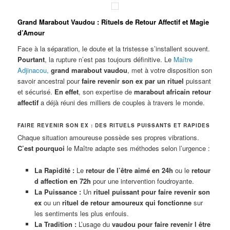
Grand Marabout Vaudou : Rituels de Retour Affectif et Magie
d’Amour
Face à la séparation, le doute et la tristesse s’installent souvent.
Pourtant
, la rupture n’est pas toujours définitive. Le
Maître
Adjinacou
,
grand marabout vaudou
, met à votre disposition son
savoir ancestral pour
faire revenir son ex par un rituel
puissant
et sécurisé.
En effet
, son expertise de
marabout africain retour
affectif
a déjà réuni des milliers de couples à travers le monde.
FAIRE REVENIR SON EX : DES RITUELS PUISSANTS ET RAPIDES
Chaque situation amoureuse possède ses propres vibrations.
C’est pourquoi
le Maître adapte ses méthodes selon l’urgence :
La Rapidité :
Le
retour de l’être aimé en 24h
ou le
retour
d affection en 72h
pour une intervention foudroyante.
La Puissance :
Un
rituel puissant pour faire revenir son
ex
ou un
rituel de retour amoureux qui fonctionne
sur
les sentiments les plus enfouis.
La Tradition :
L’usage du
vaudou pour faire revenir l être