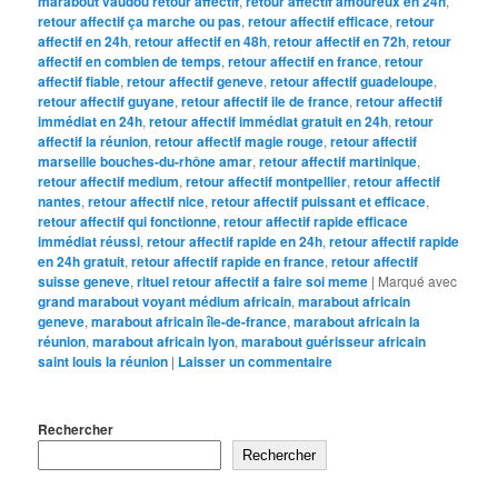
marabout vaudou retour affectif
,
retour affectif amoureux en 24h
,
retour affectif ça marche ou pas
,
retour affectif efficace
,
retour
affectif en 24h
,
retour affectif en 48h
,
retour affectif en 72h
,
retour
affectif en combien de temps
,
retour affectif en france
,
retour
affectif fiable
,
retour affectif geneve
,
retour affectif guadeloupe
,
retour affectif guyane
,
retour affectif ile de france
,
retour affectif
immédiat en 24h
,
retour affectif immédiat gratuit en 24h
,
retour
affectif la réunion
,
retour affectif magie rouge
,
retour affectif
marseille bouches-du-rhône amar
,
retour affectif martinique
,
retour affectif medium
,
retour affectif montpellier
,
retour affectif
nantes
,
retour affectif nice
,
retour affectif puissant et efficace
,
retour affectif qui fonctionne
,
retour affectif rapide efficace
immédiat réussi
,
retour affectif rapide en 24h
,
retour affectif rapide
en 24h gratuit
,
retour affectif rapide en france
,
retour affectif
suisse geneve
,
rituel retour affectif a faire soi meme
|
Marqué avec
grand marabout voyant médium africain
,
marabout africain
geneve
,
marabout africain île-de-france
,
marabout africain la
réunion
,
marabout africain lyon
,
marabout guérisseur africain
saint louis la réunion
|
Laisser un commentaire
Rechercher
Rechercher