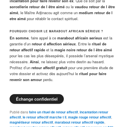
incantation pour faire revenir son ex
. Que ce soit par la
sorcellerie retour de l être aimé
ou le
vaudou retour de l être
aimé
, le Maître Adjinacou agit comme un
medium retour de l
etre aimé
pour rétablir le contact spirituel.
POURQUOI CHOISIR LE MARABOUT AFRICAIN SÉRIEUX ?
En somme
, faire appel à ce
marabout africain serieux
est la
garantie d’un
retour d affection sérieux
. Entre le
rituel de
retour affectif rapide
et la
magie noire retour de l être aimé
pour les cas les plus désespérés, il possède l’arsenal mystique
nécessaire.
Ainsi
, ne laissez plus votre destin au hasard.
Profitez d’un
retour affectif gratuit
pour une première étude de
votre dossier et activez dès aujourd’hui le
rituel pour faire
revenir son amour
perdu.
Échange confidentiel
Publié dans
faire un rituel de retour affectif
,
incantation retour
affectif
,
le retour affectif marche t il
,
magie rouge retour affectif
,
magnétiseur retour affectif
,
marabout retour affectif rapide
,