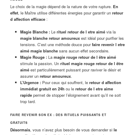
Le choix de la magie dépend de la nature de votre rupture.
En
effet
, le Maître utilise différentes énergies pour garantir un
retour
d affection efficace
:
Magie Blanche :
Le
rituel retour de l etre aimé
via la
magie blanche retour amoureux
est idéal pour purifier les
tensions. C’est une méthode douce pour
faire revenir l etre
aimé magie blanche
sans aucun effet secondaire.
Magie Rouge :
La
magie rouge retour de l être aimé
stimule la passion. Un
rituel magie rouge retour de l être
aimé
est particulièrement puissant pour raviver le désir et
assurer un
retour amoureux
.
L’Urgence :
Pour ceux qui souffrent, le
retour d affection
immédiat gratuit en 24h
ou le
retour de l etre aime
rapide
permet de stopper l’éloignement avant qu’il ne soit
trop tard.
FAIRE REVENIR SON EX : DES RITUELS PUISSANTS ET
GRATUITS
Désormais
, vous n’avez plus besoin de vous demander si
le