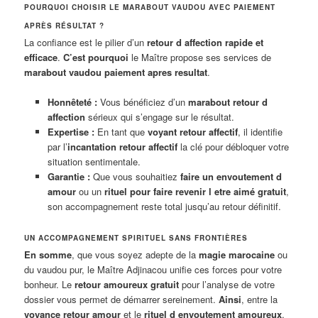
POURQUOI CHOISIR LE MARABOUT VAUDOU AVEC PAIEMENT
APRÈS RÉSULTAT ?
La confiance est le pilier d’un
retour d affection rapide et
efficace
.
C’est pourquoi
le Maître propose ses services de
marabout vaudou paiement apres resultat
.
Honnêteté :
Vous bénéficiez d’un
marabout retour d
affection
sérieux qui s’engage sur le résultat.
Expertise :
En tant que
voyant retour affectif
, il identifie
par l’
incantation retour affectif
la clé pour débloquer votre
situation sentimentale.
Garantie :
Que vous souhaitiez
faire un envoutement d
amour
ou un
rituel pour faire revenir l etre aimé gratuit
,
son accompagnement reste total jusqu’au retour définitif.
UN ACCOMPAGNEMENT SPIRITUEL SANS FRONTIÈRES
En somme
, que vous soyez adepte de la
magie marocaine
ou
du vaudou pur, le Maître Adjinacou unifie ces forces pour votre
bonheur. Le
retour amoureux gratuit
pour l’analyse de votre
dossier vous permet de démarrer sereinement.
Ainsi
, entre la
voyance retour amour
et le
rituel d envoutement amoureux
,