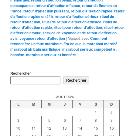
consequence
,
retour d'affection efficace
,
retour d'affection en
france
,
retour d'affection puissant
,
retour d'affection rapide
,
retour
d'affection rapide en 24h
,
retour d'affection sérieux
,
rituel de
retour d'affection
,
rituel de retour d'affection efficace
,
rituel de
retour d'affection rapide
,
rituel pour retour d'affection
,
rituel retour
d'affection amour
,
service de voyance et de retour d'affection
avis
,
voyance retour d'affection
|
Marqué avec
Comment
reconnaître un faux marabout
,
Est ce que le marabout marché
,
marabout africain martinique
,
marabout sérieux compétent et
honnête
,
marabout sérieux et honnête
Rechercher
Rechercher
AOÛT 2026
L
M
M
J
V
S
D
1
2
3
4
5
6
7
8
9
10
11
12
13
14
15
16
17
18
19
20
21
22
23