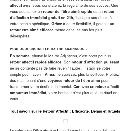
affectif avis
, vous constaterez la régularité de ses succès. Que
vous souhaitiez un
retour de l’être aimé rapide
ou un
retour
d’affection immédiat gratuit en 24h
, il adapte ses rituels à
votre besoin spécifique.
Grâce à
cette flexibilité, il garantit un
retour etre aimé efficace
même dans les cas les plus
désespérés.
POURQUOI CHOISIR LE MAÎTRE ADJINACOU ?
En somme
, choisir le Maître Adjinacou, c’est opter pour un
retour affectif rapide efficace
. Son
retour d’affection puissant
ne se contente pas de faire revenir l’autre ; il stabilise votre
couple pour l’avenir.
Ainsi
, ne subissez plus la solitude. Profitez
dès maintenant d’une
voyance retour de l être aimé
pour
transformer votre destin sentimental.
Car
avec un
retour affectif
amoureux immédiat
, votre bonheur n’est plus qu’à un rituel de
vous.
Tout savoir sur le Retour Affectif : Efficacité, Délais et Rituels
Le
retour de l’être aimé
est une démarche spirituelle délicate