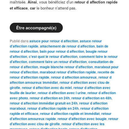
maîtrisée.
Ainsi
, vous bénéficiez d’un
retour d affection rapide
et efficace
,
car
le bonheur n’attend pas.
Être accompagné(e)
Publié dans
astuce pour retour d affection
,
astuce retour
d'affection rapide
,
attachement de retour d affection
,
bain de
retour d affection
,
bain pour retour d affection
,
bougie retour
d'affection
,
c'est quoi le retour d'affection
,
comment faire le retour
d'affection
,
comment faire un retour d'affection
,
consultation de
retour d affection
,
magie blanche retour d'affection
,
marabout pour
retour d'affection
,
marabout retour d'affection rapide
,
recette de
retour d'affection rapide
,
retour d affection amoureux
,
retour d
affection amoureux immédiat
,
retour d affection avec clou de
girofle
,
retour d affection avec du miel
,
retour d affection avec
feuille de laurier
,
retour d affection avec l urine
,
retour d affection
avec photo
,
retour d affection en 24h
,
retour d affection en 48h
,
retour d affection immédiat gratuit en 24h
,
retour d affection
marabout
,
retour d affection rapide en 24h
,
retour d affection
rapide et efficace
,
retour d affection rapide et immédiat
,
retour
d'affection amoureux rapide
,
retour d'affection avec bougie
,
retour
d'affection avec clou de girofle
,
retour d'affection avec les
menstrues
,
retour d'affection benin
,
retour d'affection