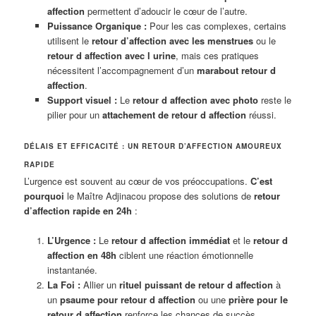
affection
permettent d’adoucir le cœur de l’autre.
Puissance Organique :
Pour les cas complexes, certains
utilisent le
retour d’affection avec les menstrues
ou le
retour d affection avec l urine
, mais ces pratiques
nécessitent l’accompagnement d’un
marabout retour d
affection
.
Support visuel :
Le
retour d affection avec photo
reste le
pilier pour un
attachement de retour d affection
réussi.
DÉLAIS ET EFFICACITÉ : UN RETOUR D’AFFECTION AMOUREUX
RAPIDE
L’urgence est souvent au cœur de vos préoccupations.
C’est
pourquoi
le Maître Adjinacou propose des solutions de
retour
d’affection rapide en 24h
:
L’Urgence :
Le
retour d affection immédiat
et le
retour d
affection en 48h
ciblent une réaction émotionnelle
instantanée.
La Foi :
Allier un
rituel puissant de retour d affection
à
un
psaume pour retour d affection
ou une
prière pour le
retour d affection
renforce les chances de succès.