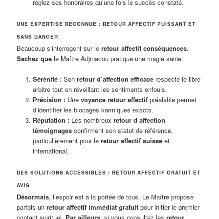
réglez ses honoraires qu’une fois le succès constaté.
UNE EXPERTISE RECONNUE : RETOUR AFFECTIF PUISSANT ET
SANS DANGER
Beaucoup s’interrogent sur le
retour affectif conséquences
.
Sachez que
le Maître Adjinacou pratique une magie saine.
Sérénité :
Son
retour d’affection efficace
respecte le libre
arbitre tout en réveillant les sentiments enfouis.
Précision :
Une
voyance retour affectif
préalable permet
d’identifier les blocages karmiques exacts.
Réputation :
Les nombreux
retour d affection
témoignages
confirment son statut de référence,
particulièrement pour le
retour affectif suisse
et
international.
DES SOLUTIONS ACCESSIBLES : RETOUR AFFECTIF GRATUIT ET
AVIS
Désormais
, l’espoir est à la portée de tous. Le Maître propose
parfois un
retour affectif immédiat gratuit
pour initier le premier
contact spirituel.
Par ailleurs
, si vous consultez les
retour