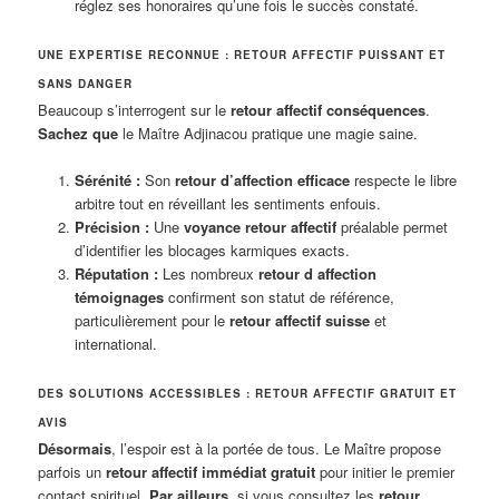
réglez ses honoraires qu’une fois le succès constaté.
UNE EXPERTISE RECONNUE : RETOUR AFFECTIF PUISSANT ET
SANS DANGER
Beaucoup s’interrogent sur le
retour affectif conséquences
.
Sachez que
le Maître Adjinacou pratique une magie saine.
Sérénité :
Son
retour d’affection efficace
respecte le libre
arbitre tout en réveillant les sentiments enfouis.
Précision :
Une
voyance retour affectif
préalable permet
d’identifier les blocages karmiques exacts.
Réputation :
Les nombreux
retour d affection
témoignages
confirment son statut de référence,
particulièrement pour le
retour affectif suisse
et
international.
DES SOLUTIONS ACCESSIBLES : RETOUR AFFECTIF GRATUIT ET
AVIS
Désormais
, l’espoir est à la portée de tous. Le Maître propose
parfois un
retour affectif immédiat gratuit
pour initier le premier
contact spirituel.
Par ailleurs
, si vous consultez les
retour