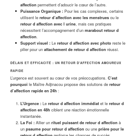
affection
permettent d’adoucir le cœur de l’autre.
Puissance Organique :
Pour les cas complexes, certains
utilisent le
retour d’affection avec les menstrues
ou le
retour d affection avec l urine
, mais ces pratiques
nécessitent l’accompagnement d’un
marabout retour d
affection
.
Support visuel :
Le
retour d affection avec photo
reste le
pilier pour un
attachement de retour d affection
réussi.
DÉLAIS ET EFFICACITÉ : UN RETOUR D’AFFECTION AMOUREUX
RAPIDE
L’urgence est souvent au cœur de vos préoccupations.
C’est
pourquoi
le Maître Adjinacou propose des solutions de
retour
d’affection rapide en 24h
:
L’Urgence :
Le
retour d affection immédiat
et le
retour d
affection en 48h
ciblent une réaction émotionnelle
instantanée.
La Foi :
Allier un
rituel puissant de retour d affection
à
un
psaume pour retour d affection
ou une
prière pour le
retour d affection
renforce les chances de succès.