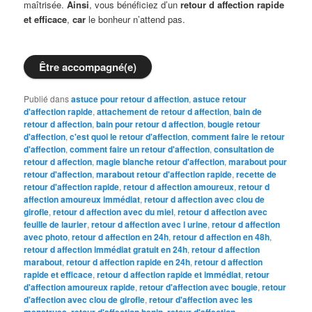
maîtrisée.
Ainsi
, vous bénéficiez d’un
retour d affection rapide
et efficace
,
car
le bonheur n’attend pas.
Être accompagné(e)
Publié dans
astuce pour retour d affection
,
astuce retour
d'affection rapide
,
attachement de retour d affection
,
bain de
retour d affection
,
bain pour retour d affection
,
bougie retour
d'affection
,
c'est quoi le retour d'affection
,
comment faire le retour
d'affection
,
comment faire un retour d'affection
,
consultation de
retour d affection
,
magie blanche retour d'affection
,
marabout pour
retour d'affection
,
marabout retour d'affection rapide
,
recette de
retour d'affection rapide
,
retour d affection amoureux
,
retour d
affection amoureux immédiat
,
retour d affection avec clou de
girofle
,
retour d affection avec du miel
,
retour d affection avec
feuille de laurier
,
retour d affection avec l urine
,
retour d affection
avec photo
,
retour d affection en 24h
,
retour d affection en 48h
,
retour d affection immédiat gratuit en 24h
,
retour d affection
marabout
,
retour d affection rapide en 24h
,
retour d affection
rapide et efficace
,
retour d affection rapide et immédiat
,
retour
d'affection amoureux rapide
,
retour d'affection avec bougie
,
retour
d'affection avec clou de girofle
,
retour d'affection avec les
menstrues
,
retour d'affection benin
,
retour d'affection