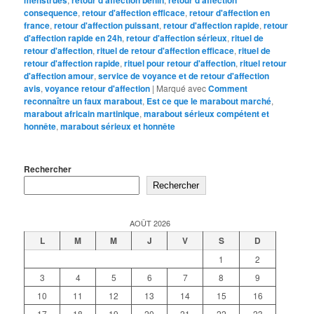
consequence
,
retour d'affection efficace
,
retour d'affection en
france
,
retour d'affection puissant
,
retour d'affection rapide
,
retour
d'affection rapide en 24h
,
retour d'affection sérieux
,
rituel de
retour d'affection
,
rituel de retour d'affection efficace
,
rituel de
retour d'affection rapide
,
rituel pour retour d'affection
,
rituel retour
d'affection amour
,
service de voyance et de retour d'affection
avis
,
voyance retour d'affection
|
Marqué avec
Comment
reconnaître un faux marabout
,
Est ce que le marabout marché
,
marabout africain martinique
,
marabout sérieux compétent et
honnête
,
marabout sérieux et honnête
Rechercher
Rechercher
AOÛT 2026
L
M
M
J
V
S
D
1
2
3
4
5
6
7
8
9
10
11
12
13
14
15
16
17
18
19
20
21
22
23