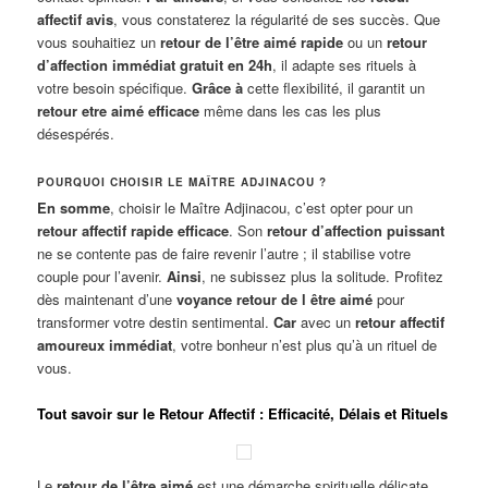
affectif avis
, vous constaterez la régularité de ses succès. Que
vous souhaitiez un
retour de l’être aimé rapide
ou un
retour
d’affection immédiat gratuit en 24h
, il adapte ses rituels à
votre besoin spécifique.
Grâce à
cette flexibilité, il garantit un
retour etre aimé efficace
même dans les cas les plus
désespérés.
POURQUOI CHOISIR LE MAÎTRE ADJINACOU ?
En somme
, choisir le Maître Adjinacou, c’est opter pour un
retour affectif rapide efficace
. Son
retour d’affection puissant
ne se contente pas de faire revenir l’autre ; il stabilise votre
couple pour l’avenir.
Ainsi
, ne subissez plus la solitude. Profitez
dès maintenant d’une
voyance retour de l être aimé
pour
transformer votre destin sentimental.
Car
avec un
retour affectif
amoureux immédiat
, votre bonheur n’est plus qu’à un rituel de
vous.
Tout savoir sur le Retour Affectif : Efficacité, Délais et Rituels
Le
retour de l’être aimé
est une démarche spirituelle délicate