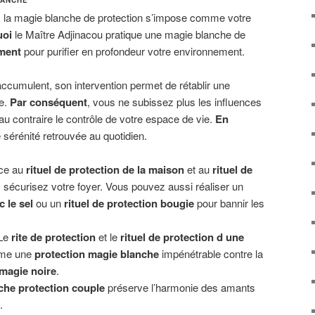
, la magie blanche de protection s’impose comme votre
uoi
le Maître Adjinacou pratique une magie blanche de
ment
pour purifier en profondeur votre environnement.
’accumulent, son intervention permet de rétablir une
ce.
Par conséquent
, vous ne subissez plus les influences
u contraire le contrôle de votre espace de vie.
En
e sérénité retrouvée au quotidien.
ce au
rituel de protection de la maison
et au
rituel de
, sécurisez votre foyer. Vous pouvez aussi réaliser un
c le sel
ou un
rituel de protection bougie
pour bannir les
Le
rite de protection
et le
rituel de protection d une
mme une
protection magie blanche
impénétrable contre la
 magie noire
.
che protection couple
préserve l’harmonie des amants
.