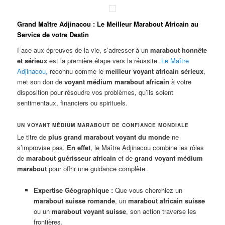
Grand Maître Adjinacou : Le Meilleur Marabout Africain au
Service de votre Destin
Face aux épreuves de la vie, s’adresser à un
marabout honnête
et sérieux
est la première étape vers la réussite.
Le Maître
Adjinacou
,
reconnu comme le
meilleur voyant africain sérieux
,
met son don de
voyant médium marabout africain
à votre
disposition pour résoudre vos problèmes, qu’ils soient
sentimentaux, financiers ou spirituels.
UN VOYANT MÉDIUM MARABOUT DE CONFIANCE MONDIALE
Le titre de
plus grand marabout voyant du monde
ne
s’improvise pas.
En effet
, le Maître Adjinacou combine les rôles
de
marabout guérisseur africain
et de
grand voyant médium
marabout
pour offrir une guidance complète.
Expertise Géographique :
Que vous cherchiez un
marabout suisse romande
, un
marabout africain suisse
ou un
marabout voyant suisse
, son action traverse les
frontières.