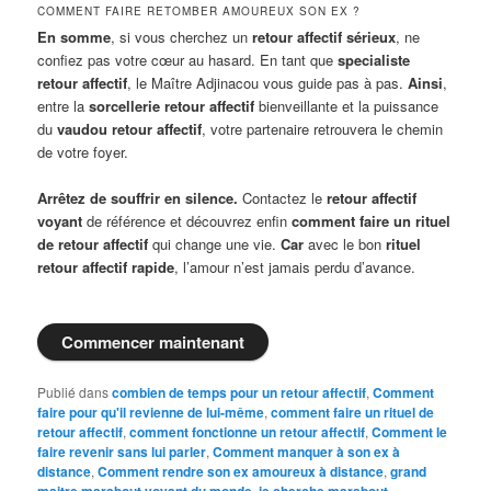
COMMENT FAIRE RETOMBER AMOUREUX SON EX ?
En somme
, si vous cherchez un
retour affectif sérieux
, ne
confiez pas votre cœur au hasard. En tant que
specialiste
retour affectif
, le Maître Adjinacou vous guide pas à pas.
Ainsi
,
entre la
sorcellerie retour affectif
bienveillante et la puissance
du
vaudou retour affectif
, votre partenaire retrouvera le chemin
de votre foyer.
Arrêtez de souffrir en silence.
Contactez le
retour affectif
voyant
de référence et découvrez enfin
comment faire un rituel
de retour affectif
qui change une vie.
Car
avec le bon
rituel
retour affectif rapide
, l’amour n’est jamais perdu d’avance.
Commencer maintenant
Publié dans
combien de temps pour un retour affectif
,
Comment
faire pour qu'il revienne de lui-même
,
comment faire un rituel de
retour affectif
,
comment fonctionne un retour affectif
,
Comment le
faire revenir sans lui parler
,
Comment manquer à son ex à
distance
,
Comment rendre son ex amoureux à distance
,
grand
maitre marabout voyant du monde
,
je cherche marabout