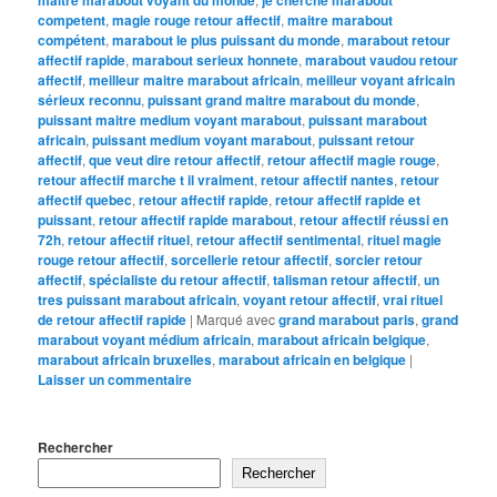
competent
,
magie rouge retour affectif
,
maitre marabout
compétent
,
marabout le plus puissant du monde
,
marabout retour
affectif rapide
,
marabout serieux honnete
,
marabout vaudou retour
affectif
,
meilleur maitre marabout africain
,
meilleur voyant africain
sérieux reconnu
,
puissant grand maitre marabout du monde
,
puissant maitre medium voyant marabout
,
puissant marabout
africain
,
puissant medium voyant marabout
,
puissant retour
affectif
,
que veut dire retour affectif
,
retour affectif magie rouge
,
retour affectif marche t il vraiment
,
retour affectif nantes
,
retour
affectif quebec
,
retour affectif rapide
,
retour affectif rapide et
puissant
,
retour affectif rapide marabout
,
retour affectif réussi en
72h
,
retour affectif rituel
,
retour affectif sentimental
,
rituel magie
rouge retour affectif
,
sorcellerie retour affectif
,
sorcier retour
affectif
,
spécialiste du retour affectif
,
talisman retour affectif
,
un
tres puissant marabout africain
,
voyant retour affectif
,
vrai rituel
de retour affectif rapide
|
Marqué avec
grand marabout paris
,
grand
marabout voyant médium africain
,
marabout africain belgique
,
marabout africain bruxelles
,
marabout africain en belgique
|
Laisser un commentaire
Rechercher
Rechercher