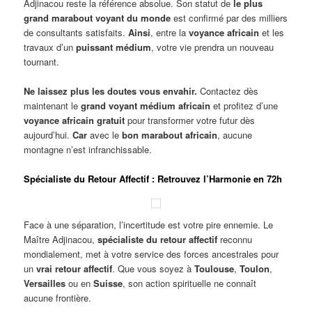
Adjinacou reste la référence absolue. Son statut de
le plus
grand marabout voyant du monde
est confirmé par des milliers
de consultants satisfaits.
Ainsi
, entre la
voyance africain
et les
travaux d’un
puissant médium
, votre vie prendra un nouveau
tournant.
Ne laissez plus les doutes vous envahir.
Contactez dès
maintenant le
grand voyant médium africain
et profitez d’une
voyance africain gratuit
pour transformer votre futur dès
aujourd’hui.
Car
avec le
bon marabout africain
, aucune
montagne n’est infranchissable.
Spécialiste du Retour Affectif : Retrouvez l’Harmonie en 72h
Face à une séparation, l’incertitude est votre pire ennemie. Le
Maître Adjinacou,
spécialiste du retour affectif
reconnu
mondialement, met à votre service des forces ancestrales pour
un
vrai retour affectif
. Que vous soyez à
Toulouse
,
Toulon
,
Versailles
ou en
Suisse
, son action spirituelle ne connaît
aucune frontière.