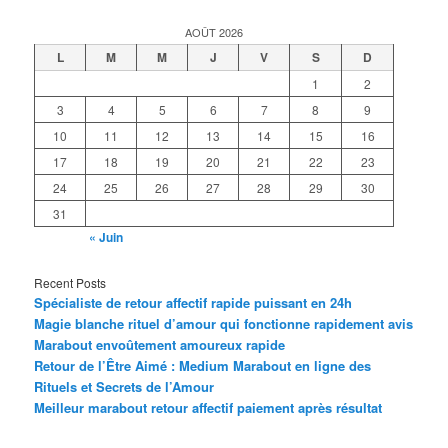
AOÛT 2026
L
M
M
J
V
S
D
1
2
3
4
5
6
7
8
9
10
11
12
13
14
15
16
17
18
19
20
21
22
23
24
25
26
27
28
29
30
31
« Juin
Recent Posts
Spécialiste de retour affectif rapide puissant en 24h
Magie blanche rituel d’amour qui fonctionne rapidement avis
Marabout envoûtement amoureux rapide
Retour de l’Être Aimé : Medium Marabout en ligne des
Rituels et Secrets de l’Amour
Meilleur marabout retour affectif paiement après résultat