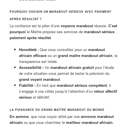
POURQUOI CHOISIR UN MARABOUT SÉRIEUX AVEC PAIEMENT
APRÈS RÉSULTAT ?
La confiance est le pilier d’une
voyance marabout
réussie.
C’est
pourquoi
le Maître propose ses services de
marabout sérieux
paiement après résultat
.
Honnêteté :
Que vous consultiez pour un
marabout
africain efficace
ou un
grand maître marabout africain
, la
transparence est totale.
Accessibilité :
Un
marabout africain gratuit
pour l’étude
de votre situation vous permet de tester la précision du
grand voyant marabout
.
Fiabilité :
En tant que
marabout sérieux compétent
, il
s’engage à vos côtés jusqu’à l’obtention d’un
retour affectif
sérieux
et définitif.
LA PUISSANCE DU GRAND MAÎTRE MARABOUT DU MONDE
En somme
, que vous soyez attiré par une
annonce marabout
africain
ou que vous cherchiez le
meilleur marabout africain
,