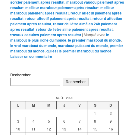
sorcier paiement apres resultat
,
marabout vaudou paiement apres
resultat
,
meilleur marabout paiement après résultat
,
meilleur
marabout paiement apres resultat
,
retour affectif paiement apres
resultat
,
retour affectif paiement après résultat
,
retour d affection
paiement apres resultat
,
retour de l être aimé en 24h paiement
apres resultat
,
retour de l etre aimé paiement apres resultat
,
travaux occultes paiement apres resultat
|
Marqué avec
le
marabout le plus riche du monde
,
le premier marabout du monde
,
le vrai marabout du monde
,
marabout puissant du monde
,
premier
marabout du monde
,
qui est le premier marabout du monde
|
Laisser un commentaire
Rechercher
Rechercher
AOÛT 2026
L
M
M
J
V
S
D
1
2
3
4
5
6
7
8
9
10
11
12
13
14
15
16