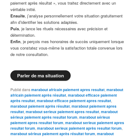
paiement après résultat », vous traitez directement avec un
véritable initié.
Ensuite
, j’analyse personnellement votre situation gratuitement
afin d’identifier les solutions adaptées.
Puis
, je lance les rituels nécessaires avec précision et
détermination.
Enfin
, je perçois mes honoraires de succès uniquement lorsque
vous constatez vous-même la satisfaction totale convenue lors
de notre consultation.
Parler de ma situation
Publié dans
marabout africain paiement apres resultat
,
marabout
africain paiement après résultat
,
marabout efficace paiement
après resultat
,
marabout efficace paiement apres resultat
,
marabout paiement après résultat
,
marabout paiement apres
resultat
,
marabout serieux paiement apres resultat
,
marabout
sérieux paiement après resultat forum
,
marabout sérieux
paiement apres resultat forum
,
marabout serieux paiement apres
resultat forum
,
marabout serieux paiement après resultat forum
,
marabout sérieux paiement après résultat forum
,
marabout