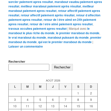
sorcier paiement apres resultat
,
marabout vaudou paiement apres
resultat
,
meilleur marabout paiement après résultat
,
meilleur
marabout paiement apres resultat
,
retour affectif paiement apres
resultat
,
retour affectif paiement après résultat
,
retour d affection
paiement apres resultat
,
retour de l être aimé en 24h paiement
apres resultat
,
retour de l etre aimé paiement apres resultat
,
travaux occultes paiement apres resultat
|
Marqué avec
le
marabout le plus riche du monde
,
le premier marabout du monde
,
le vrai marabout du monde
,
marabout puissant du monde
,
premier
marabout du monde
,
qui est le premier marabout du monde
|
Laisser un commentaire
Rechercher
Rechercher
AOÛT 2026
L
M
M
J
V
S
D
1
2
3
4
5
6
7
8
9
10
11
12
13
14
15
16