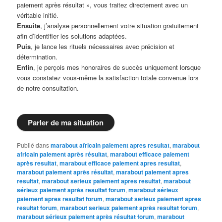
paiement après résultat », vous traitez directement avec un
véritable initié.
Ensuite
, j’analyse personnellement votre situation gratuitement
afin d’identifier les solutions adaptées.
Puis
, je lance les rituels nécessaires avec précision et
détermination.
Enfin
, je perçois mes honoraires de succès uniquement lorsque
vous constatez vous-même la satisfaction totale convenue lors
de notre consultation.
Parler de ma situation
Publié dans
marabout africain paiement apres resultat
,
marabout
africain paiement après résultat
,
marabout efficace paiement
après resultat
,
marabout efficace paiement apres resultat
,
marabout paiement après résultat
,
marabout paiement apres
resultat
,
marabout serieux paiement apres resultat
,
marabout
sérieux paiement après resultat forum
,
marabout sérieux
paiement apres resultat forum
,
marabout serieux paiement apres
resultat forum
,
marabout serieux paiement après resultat forum
,
marabout sérieux paiement après résultat forum
,
marabout