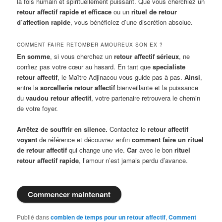
la fois humain et spirituellement puissant. Que vous cherchiez un
retour affectif rapide et efficace
ou un
rituel de retour
d’affection rapide
, vous bénéficiez d’une discrétion absolue.
COMMENT FAIRE RETOMBER AMOUREUX SON EX ?
En somme
, si vous cherchez un
retour affectif sérieux
, ne
confiez pas votre cœur au hasard. En tant que
specialiste
retour affectif
, le Maître Adjinacou vous guide pas à pas.
Ainsi
,
entre la
sorcellerie retour affectif
bienveillante et la puissance
du
vaudou retour affectif
, votre partenaire retrouvera le chemin
de votre foyer.
Arrêtez de souffrir en silence.
Contactez le
retour affectif
voyant
de référence et découvrez enfin
comment faire un rituel
de retour affectif
qui change une vie.
Car
avec le bon
rituel
retour affectif rapide
, l’amour n’est jamais perdu d’avance.
Commencer maintenant
Publié dans
combien de temps pour un retour affectif
,
Comment