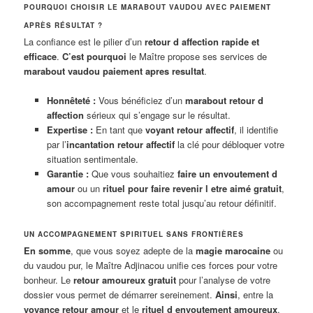
POURQUOI CHOISIR LE MARABOUT VAUDOU AVEC PAIEMENT
APRÈS RÉSULTAT ?
La confiance est le pilier d’un
retour d affection rapide et
efficace
.
C’est pourquoi
le Maître propose ses services de
marabout vaudou paiement apres resultat
.
Honnêteté :
Vous bénéficiez d’un
marabout retour d
affection
sérieux qui s’engage sur le résultat.
Expertise :
En tant que
voyant retour affectif
, il identifie
par l’
incantation retour affectif
la clé pour débloquer votre
situation sentimentale.
Garantie :
Que vous souhaitiez
faire un envoutement d
amour
ou un
rituel pour faire revenir l etre aimé gratuit
,
son accompagnement reste total jusqu’au retour définitif.
UN ACCOMPAGNEMENT SPIRITUEL SANS FRONTIÈRES
En somme
, que vous soyez adepte de la
magie marocaine
ou
du vaudou pur, le Maître Adjinacou unifie ces forces pour votre
bonheur. Le
retour amoureux gratuit
pour l’analyse de votre
dossier vous permet de démarrer sereinement.
Ainsi
, entre la
voyance retour amour
et le
rituel d envoutement amoureux
,