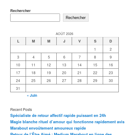
Rechercher
Rechercher
AOÛT 2026
L
M
M
J
V
S
D
1
2
3
4
5
6
7
8
9
10
11
12
13
14
15
16
17
18
19
20
21
22
23
24
25
26
27
28
29
30
31
« Juin
Recent Posts
Spécialiste de retour affectif rapide puissant en 24h
Magie blanche rituel d’amour qui fonctionne rapidement avis
Marabout envoûtement amoureux rapide
Retour de l’Être Aimé : Medium Marabout en ligne des