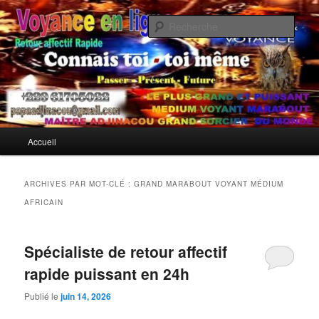
Aller
Aller
Si vous traversez une rupture douloureuse et que vous cherchez
désespérément à récupérer votre ex rapidement, retour affectif, le Maître
au
au
Rech
Adjinacou, reconnu comme le meilleur marabout compétent et le plus
contenu
contenu
puissant marabout sérieux africain, met à votre service son don
principal
secondaire
Meilleur Marabout pour Récupérer
exceptionnel pour prédire l'avenir et restaurer l'harmonie perdue.
Son Ex Rapidement
Menu
Accueil
principal
ARCHIVES PAR MOT-CLÉ :
GRAND MARABOUT VOYANT MÉDIUM
AFRICAIN
Spécialiste de retour affectif
rapide puissant en 24h
Publié le
juin 14, 2026