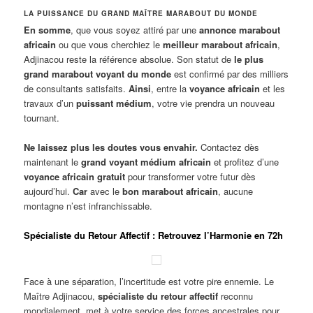
LA PUISSANCE DU GRAND MAÎTRE MARABOUT DU MONDE
En somme
, que vous soyez attiré par une
annonce marabout
africain
ou que vous cherchiez le
meilleur marabout africain
,
Adjinacou reste la référence absolue. Son statut de
le plus
grand marabout voyant du monde
est confirmé par des milliers
de consultants satisfaits.
Ainsi
, entre la
voyance africain
et les
travaux d’un
puissant médium
, votre vie prendra un nouveau
tournant.
Ne laissez plus les doutes vous envahir.
Contactez dès
maintenant le
grand voyant médium africain
et profitez d’une
voyance africain gratuit
pour transformer votre futur dès
aujourd’hui.
Car
avec le
bon marabout africain
, aucune
montagne n’est infranchissable.
Spécialiste du Retour Affectif : Retrouvez l’Harmonie en 72h
Face à une séparation, l’incertitude est votre pire ennemie. Le
Maître Adjinacou,
spécialiste du retour affectif
reconnu
mondialement, met à votre service des forces ancestrales pour