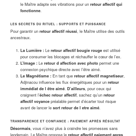
le Maître adapte ses vibrations pour un
retour affectif qui
fonctionne
.
LES SECRETS DU RITUEL : SUPPORTS ET PUISSANCE
Pour garantir un
retour affectif réussi
, le Maître utilise des outils
ancestraux.
La Lumière :
Le
retour affectif bougie rouge
est utilisé
pour consumer les blocages et réchauffer le cœur de l’ex.
L’Image :
Le
retour d affection avec photo
permet une
connexion psychique directe avec l’être aimé.
Le Magnétisme :
En tant que
retour affectif magnetiseur
,
Adjinacou influence les flux énergétiques pour un
retour
immédiat de l être aimé
.
D’ailleurs
, pour ceux qui
craignent l’
échec retour affectif
, sachez qu’un
retour
affectif voyance
préalable permet d’écarter tout risque
avant de lancer le
sort retour de l etre aimé
.
TRANSPARENCE ET CONFIANCE : PAIEMENT APRÈS RÉSULTAT
Désormais
, vous n’avez plus à craindre les promesses sans
lendemain. Le Maître propose le
retour affectif paiement apres