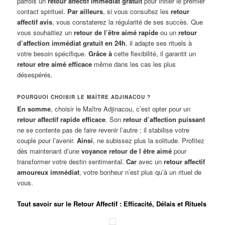
parfois un
retour affectif immédiat gratuit
pour initier le premier
contact spirituel.
Par ailleurs
, si vous consultez les
retour
affectif avis
, vous constaterez la régularité de ses succès. Que
vous souhaitiez un
retour de l’être aimé rapide
ou un
retour
d’affection immédiat gratuit en 24h
, il adapte ses rituels à
votre besoin spécifique.
Grâce à
cette flexibilité, il garantit un
retour etre aimé efficace
même dans les cas les plus
désespérés.
POURQUOI CHOISIR LE MAÎTRE ADJINACOU ?
En somme
, choisir le Maître Adjinacou, c’est opter pour un
retour affectif rapide efficace
. Son
retour d’affection puissant
ne se contente pas de faire revenir l’autre ; il stabilise votre
couple pour l’avenir.
Ainsi
, ne subissez plus la solitude. Profitez
dès maintenant d’une
voyance retour de l être aimé
pour
transformer votre destin sentimental.
Car
avec un
retour affectif
amoureux immédiat
, votre bonheur n’est plus qu’à un rituel de
vous.
Tout savoir sur le Retour Affectif : Efficacité, Délais et Rituels