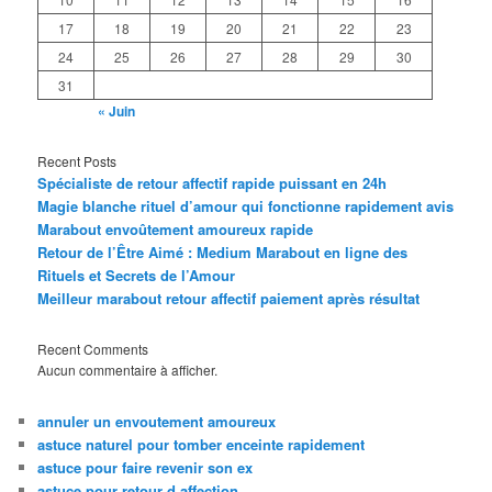
17
18
19
20
21
22
23
24
25
26
27
28
29
30
31
« Juin
Recent Posts
Spécialiste de retour affectif rapide puissant en 24h
Magie blanche rituel d’amour qui fonctionne rapidement avis
Marabout envoûtement amoureux rapide
Retour de l’Être Aimé : Medium Marabout en ligne des
Rituels et Secrets de l’Amour
Meilleur marabout retour affectif paiement après résultat
Recent Comments
Aucun commentaire à afficher.
annuler un envoutement amoureux
astuce naturel pour tomber enceinte rapidement
astuce pour faire revenir son ex
astuce pour retour d affection