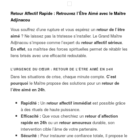
Retour Affectif Rapide : Retrouvez l’Être Aimé avec le Maître
Adjinacou
Vous souffrez d’une rupture et vous espérez un
retour de l’être
aimé
? Ne laissez pas la tristesse s’installer. Le Grand Maître
Adjinacou s’impose comme l’expert du
retour affectif sérieux
.
En effet
, sa maîtrise des forces spirituelles permet de rétablir les
liens brisés avec une efficacité redoutable.
L’URGENCE DU CŒUR : RETOUR DE L’ÊTRE AIMÉ EN 24H
Dans les situations de crise, chaque minute compte.
C’est
pourquoi
le Maître propose des solutions pour un
retour de
l’être aimé en 24h
.
Rapidité :
Un
retour affectif immédiat
est possible grâce
à des rituels de haute puissance.
Efficacité :
Que vous cherchiez un
retour d’affection
rapide en 24h
ou un
retour amoureux
durable, son
intervention cible l’âme de votre partenaire.
Sécurité :
Pour instaurer une confiance totale, il propose le