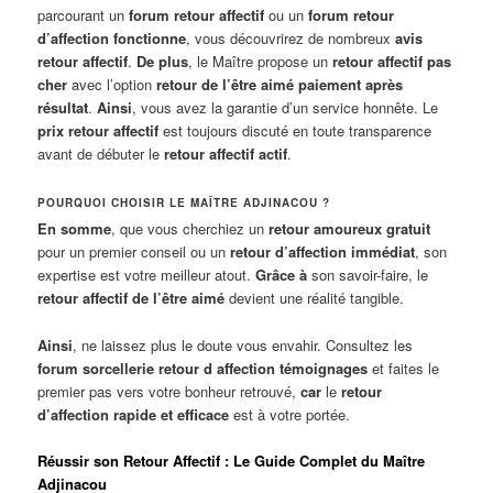
parcourant un
forum retour affectif
ou un
forum retour
d’affection fonctionne
, vous découvrirez de nombreux
avis
retour affectif
.
De plus
, le Maître propose un
retour affectif pas
cher
avec l’option
retour de l’être aimé paiement après
résultat
.
Ainsi
, vous avez la garantie d’un service honnête. Le
prix retour affectif
est toujours discuté en toute transparence
avant de débuter le
retour affectif actif
.
POURQUOI CHOISIR LE MAÎTRE ADJINACOU ?
En somme
, que vous cherchiez un
retour amoureux gratuit
pour un premier conseil ou un
retour d’affection immédiat
, son
expertise est votre meilleur atout.
Grâce à
son savoir-faire, le
retour affectif de l’être aimé
devient une réalité tangible.
Ainsi
, ne laissez plus le doute vous envahir. Consultez les
forum sorcellerie retour d affection témoignages
et faites le
premier pas vers votre bonheur retrouvé,
car
le
retour
d’affection rapide et efficace
est à votre portée.
Réussir son Retour Affectif : Le Guide Complet du Maître
Adjinacou