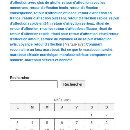
d'affection avec clou de girofle
,
retour d'affection avec les
menstrues
,
retour d'affection benin
,
retour d'affection
consequence
,
retour d'affection efficace
,
retour d'affection en
france
,
retour d'affection puissant
,
retour d'affection rapide
,
retour
d'affection rapide en 24h
,
retour d'affection sérieux
,
rituel de
retour d'affection
,
rituel de retour d'affection efficace
,
rituel de
retour d'affection rapide
,
rituel pour retour d'affection
,
rituel retour
d'affection amour
,
service de voyance et de retour d'affection
avis
,
voyance retour d'affection
|
Marqué avec
Comment
reconnaître un faux marabout
,
Est ce que le marabout marché
,
marabout africain martinique
,
marabout sérieux compétent et
honnête
,
marabout sérieux et honnête
Rechercher
Rechercher
AOÛT 2026
L
M
M
J
V
S
D
1
2
3
4
5
6
7
8
9
10
11
12
13
14
15
16