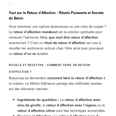
Tout sur le Retour d’Affection : Rituels Puissants et Secrets
du Bénin
Vous traversez une rupture douloureuse ou une crise de couple ?
Le
retour d’affection marabout
est la solution spirituelle pour
restaurer l’harmonie. Mais
que veut dire retour d’affection
exactement ? C’est un
rituel de retour d’affection
qui vise à
réveiller les sentiments enfouis chez l’être aimé pour provoquer
un
retour d’un ex
durable.
RITUELS ET RECETTES : COMMENT FAIRE UN RETOUR
D’AFFECTION ?
Beaucoup se demandent
comment faire le retour d’affection
à
la maison. Le Maître Adjinacou partage des méthodes basées
sur des éléments naturels :
Ingrédients du quotidien :
Le
retour d’affection avec
clou de girofle
, le
retour d’affection avec l’oignon
ou le
retour d affection citron
sont des techniques ancestrales.
Douceur et Attraction :
Le
retour d affection avec du