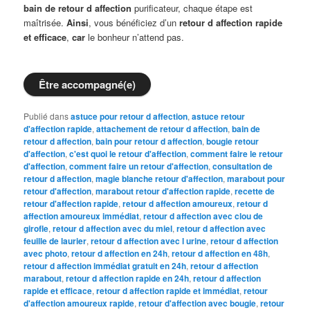
bain de retour d affection
purificateur, chaque étape est
maîtrisée.
Ainsi
, vous bénéficiez d’un
retour d affection rapide
et efficace
,
car
le bonheur n’attend pas.
Être accompagné(e)
Publié dans
astuce pour retour d affection
,
astuce retour
d'affection rapide
,
attachement de retour d affection
,
bain de
retour d affection
,
bain pour retour d affection
,
bougie retour
d'affection
,
c'est quoi le retour d'affection
,
comment faire le retour
d'affection
,
comment faire un retour d'affection
,
consultation de
retour d affection
,
magie blanche retour d'affection
,
marabout pour
retour d'affection
,
marabout retour d'affection rapide
,
recette de
retour d'affection rapide
,
retour d affection amoureux
,
retour d
affection amoureux immédiat
,
retour d affection avec clou de
girofle
,
retour d affection avec du miel
,
retour d affection avec
feuille de laurier
,
retour d affection avec l urine
,
retour d affection
avec photo
,
retour d affection en 24h
,
retour d affection en 48h
,
retour d affection immédiat gratuit en 24h
,
retour d affection
marabout
,
retour d affection rapide en 24h
,
retour d affection
rapide et efficace
,
retour d affection rapide et immédiat
,
retour
d'affection amoureux rapide
,
retour d'affection avec bougie
,
retour