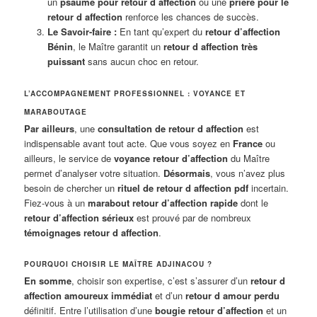
un
psaume pour retour d affection
ou une
prière pour le
retour d affection
renforce les chances de succès.
Le Savoir-faire :
En tant qu’expert du
retour d’affection
Bénin
, le Maître garantit un
retour d affection très
puissant
sans aucun choc en retour.
L’ACCOMPAGNEMENT PROFESSIONNEL : VOYANCE ET
MARABOUTAGE
Par ailleurs
, une
consultation de retour d affection
est
indispensable avant tout acte. Que vous soyez en
France
ou
ailleurs, le service de
voyance retour d’affection
du Maître
permet d’analyser votre situation.
Désormais
, vous n’avez plus
besoin de chercher un
rituel de retour d affection pdf
incertain.
Fiez-vous à un
marabout retour d’affection rapide
dont le
retour d’affection sérieux
est prouvé par de nombreux
témoignages retour d affection
.
POURQUOI CHOISIR LE MAÎTRE ADJINACOU ?
En somme
, choisir son expertise, c’est s’assurer d’un
retour d
affection amoureux immédiat
et d’un
retour d amour perdu
définitif. Entre l’utilisation d’une
bougie retour d’affection
et un