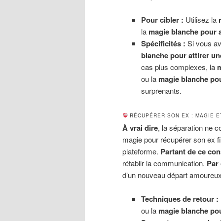
Pour cibler :
Utilisez la
la
magie blanche pour a
Spécificités :
Si vous ave
blanche pour attirer u
cas plus complexes, la
m
ou la
magie blanche p
surprenants.
RÉCUPÉRER SON EX : MAGIE E
À vrai dire
, la séparation ne c
magie pour récupérer son ex f
plateforme.
Partant de ce con
rétablir la communication.
Par
d’un nouveau départ amoureux
Techniques de retour :
ou la
magie blanche pou