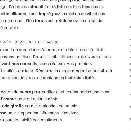
nge d’énergies
adoucit
immédiatement les tensions au
cette alliance
, vous
imprégnez
la relation de vibrations
es rancœurs.
Dès lors
, vous
rétablissez
un climat de
é durable.
OI-MÊME (SIMPLES ET EFFICACES)
 expert en sorcellerie d’amour pour obtenir des résultats.
osons un rituel d’amour facile utilisant exclusivement des
ivant nos conseils
, vous
réalisez
vos premiers
ficulté technique.
Dès lors
, la magie
devient
accessible à
ester vos désirs sentimentaux en toute simplicité :
 sel
ou du
sucre
pour purifier et attirer les ondes positives.
 l’amour
pour stimuler le désir.
u de girofle
pour la protection du couple.
tron
pour stopper les influences négatives.
au
pour la fluidité des sentiments.