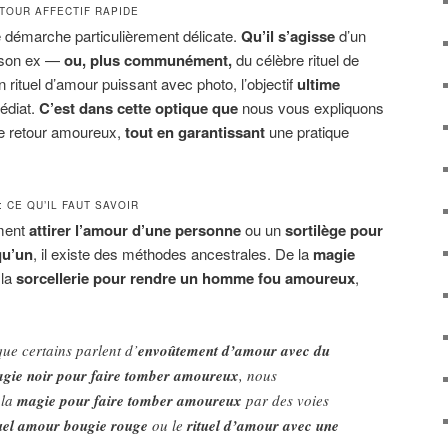
ETOUR AFFECTIF RAPIDE
ne démarche particulièrement délicate.
Qu’il s’agisse
d’un
ir son ex —
ou, plus communément,
du célèbre rituel de
n rituel d’amour puissant avec photo, l’objectif
ultime
édiat.
C’est dans cette optique que
nous vous expliquons
de retour amoureux,
tout en garantissant
une pratique
 CE QU’IL FAUT SAVOIR
ment
attirer l’amour d’une personne
ou un
sortilège pour
qu’un
, il existe des méthodes ancestrales. De la
magie
 la
sorcellerie pour rendre un homme fou amoureux
,
ue certains parlent d’
envoûtement d’amour avec du
gie noir pour faire tomber amoureux
, nous
 la
magie pour faire tomber amoureux
par des voies
tuel amour bougie rouge
ou le
rituel d’amour avec une