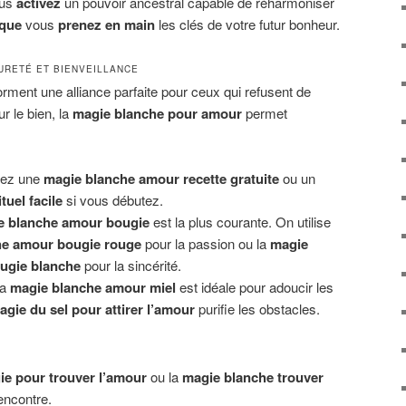
ous
activez
un pouvoir ancestral capable de réharmoniser
 que
vous
prenez en main
les clés de votre futur bonheur.
URETÉ ET BIENVEILLANCE
rment une alliance parfaite pour ceux qui refusent de
ur le bien, la
magie blanche pour amour
permet
ez une
magie blanche amour recette gratuite
ou un
uel facile
si vous débutez.
e blanche amour bougie
est la plus courante. On utilise
he amour bougie rouge
pour la passion ou la
magie
ugie blanche
pour la sincérité.
a
magie blanche amour miel
est idéale pour adoucir les
agie du sel pour attirer l’amour
purifie les obstacles.
E
ie pour trouver l’amour
ou la
magie blanche trouver
encontre.