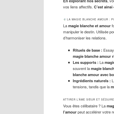
En explorant nos secrets
, v
vos liens affectifs.
C’est ainsi
LA MAGIE BLANCHE AMOUR : P
La
magie blanche et amour
fo
manipuler le destin. Utilisée po
d’harmoniser les relations.
Rituels de base :
Essay
magie blanche amour rit
Les supports :
La
magi
souvent la
magie blanc
blanche amour avec bo
Ingrédients naturels :
L
tensions, tandis que la
m
ATTIRER L’ÂME SŒUR ET SÉDUIR
Vous êtes célibataire ? La
mag
l’amour
peut accélérer votre r