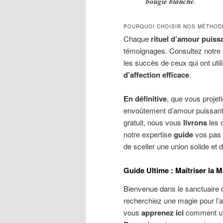
bougie blanche
.
POURQUOI CHOISIR NOS MÉTHOD
Chaque
rituel d’amour puissa
témoignages. Consultez notre
les succès de ceux qui ont util
d’affection efficace
.
En définitive
, que vous projeti
envoûtement d’amour puissant o
gratuit, nous vous
livrons
les c
notre expertise
guide
vos pas 
de sceller une union solide et 
Guide Ultime : Maîtriser la M
Bienvenue dans le sanctuaire 
recherchiez une magie pour l’a
vous
apprenez ici
comment util