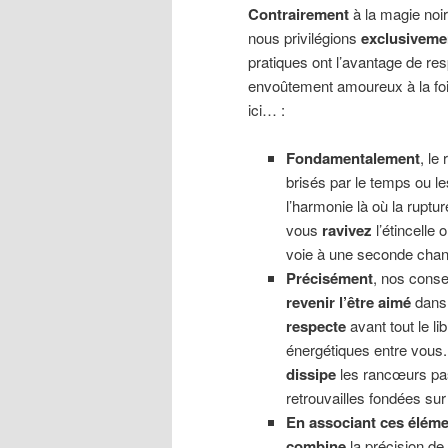
Contrairement
à la magie noir
nous privilégions
exclusiveme
pratiques ont l’avantage de resp
envoûtement amoureux à la foi
ici… :
Fondamentalement
, le 
brisés par le temps ou l
l’harmonie là où la rupture
vous
ravivez
l’étincelle o
voie à une seconde chanc
Précisément
, nos conse
revenir l’être aimé
dans 
respecte
avant tout le lib
énergétiques entre vous
dissipe
les rancœurs p
retrouvailles fondées sur
En associant ces élém
combine
la précision de 