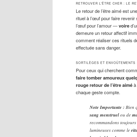
RETROUVER L’ÊTRE CHER : LE R
Le retour de l’être aimé est u
rituel à l’œuf pour faire reven
l’œuf pour l’amour —
voire
d’u
demeure un retour affectif imm
comment réaliser ces rituels 
effectuée sans danger.
SORTILÈGES ET ENVOÛTEMENTS :
Pour ceux qui cherchent com
faire tomber amoureux quel
rouge retour de l’être aimé
à
chaque geste compte.
Note Importante :
Bien q
sang menstruel
ou de
ma
recommandons toujours
lumineuses comme le
ri