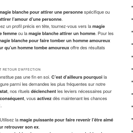
magie blanche pour attirer une personne
spécifique ou
ttirer l’amour d’une personne
.
z un profil précis en tête, tournez-vous vers la
magie
ne femme
ou la
magie blanche attirer un homme
. Pour les
agie blanche pour faire tomber un homme amoureux
our qu’un homme tombe amoureux
offre des résultats
T RETOUR D’AFFECTION
onstitue pas une fin en soi.
C’est d’ailleurs pourquoi
la
igure parmi les demandes les plus fréquentes sur notre
stat
, nos rituels
déclenchent
les leviers nécessaires pour
 conséquent
, vous
activez
dès maintenant les chances
.
Utilisez la
magie puissante pour faire revenir l’être aimé
r retrouver son ex
.