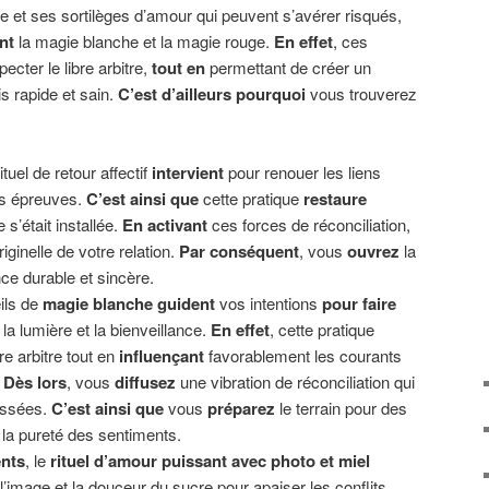
e et ses sortilèges d’amour qui peuvent s’avérer risqués,
nt
la magie blanche et la magie rouge.
En effet
, ces
ecter le libre arbitre,
tout en
permettant de créer un
s rapide et sain.
C’est d’ailleurs pourquoi
vous trouverez
rituel de retour affectif
intervient
pour renouer les liens
es épreuves.
C’est ainsi que
cette pratique
restaure
 s’était installée.
En activant
ces forces de réconciliation,
riginelle de votre relation.
Par conséquent
, vous
ouvrez
la
e durable et sincère.
ils de
magie blanche
guident
vos intentions
pour faire
la lumière et la bienveillance.
En effet
, cette pratique
re arbitre tout en
influençant
favorablement les courants
.
Dès lors
, vous
diffusez
une vibration de réconciliation qui
assées.
C’est ainsi que
vous
préparez
le terrain pour des
 la pureté des sentiments.
ents
, le
rituel d’amour puissant avec photo et miel
l’image et la douceur du sucre pour apaiser les conflits.