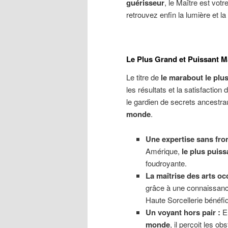
guérisseur
, le Maître est votre
retrouvez enfin la lumière et la 
Le Plus Grand et Puissant 
Le titre de
le marabout le plu
les résultats et la satisfaction
le gardien de secrets ancestrau
monde
.
Une expertise sans fron
Amérique,
le plus puiss
foudroyante.
La maîtrise des arts occ
grâce à une connaissanc
Haute Sorcellerie bénéfi
Un voyant hors pair :
En
monde
, il perçoit les 