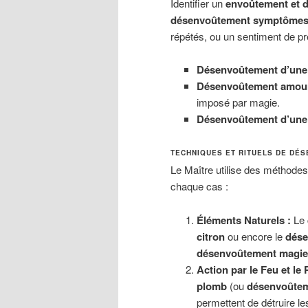
Identifier un
envoûtement et 
désenvoûtement symptôme
répétés, ou un sentiment de p
Désenvoûtement d’une
Désenvoûtement amour
imposé par magie.
Désenvoûtement d’une
TECHNIQUES ET RITUELS DE DÉ
Le Maître utilise des méthode
chaque cas :
Éléments Naturels :
Le
citron
ou encore le
dése
désenvoûtement magie
Action par le Feu et le
plomb
(ou
désenvoûtem
permettent de détruire le