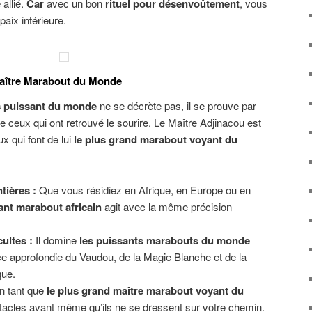
 allié.
Car
avec un bon
rituel pour désenvoûtement
, vous
paix intérieure.
Maître Marabout du Monde
s puissant du monde
ne se décrète pas, il se prouve par
 de ceux qui ont retrouvé le sourire. Le Maître Adjinacou est
x qui font de lui
le plus grand marabout voyant du
tières :
Que vous résidiez en Afrique, en Europe ou en
ant marabout africain
agit avec la même précision
ultes :
Il domine
les puissants marabouts du monde
e approfondie du Vaudou, de la Magie Blanche et de la
que.
 tant que
le plus grand maître marabout voyant du
obstacles avant même qu’ils ne se dressent sur votre chemin.