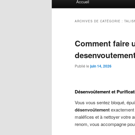
Accueil
principal
ARCHIVES DE CATÉGORIE :
TALI
Comment faire u
desenvoutement
Publié le
juin 14, 2026
Désenvoûtement et Purificat
Vous vous sentez bloqué, épui
désenvoûtement
exactement ? 
maléfices et à nettoyer votre 
renom, vous accompagne pour re