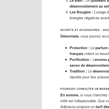
Le Bain :
Un
puissant 
désenvoûtement au sel
Les Bougies :
L’usage d
énergies négatives avant 
SECRETS ET ACCESSOIRES : HUI
Désormais
, vous pouvez acco
Protection :
Le
parfum 
français
créent un boucli
Purification :
L’
encens 
savon de désenvoûtem
Tradition :
Le
désenvoût
réputés pour leur puissa
POURQUOI CONSULTER UN MARA
En somme
, si vous cherchez
initié est indispensable. Que 
Adjinacou propose un
tarif d