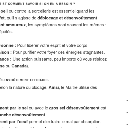
 ET COMMENT SAVOIR SI ON EN A BESOIN ?
oeil
ou contre la sorcellerie est essentiel quand les
fet
, qu’il s’agisse de
déblocage et désenvoûtement
nt amoureux
, les symptômes sont souvent les mêmes :
épétés.
rsonne :
Pour libérer votre esprit et votre corps.
ison :
Pour purifier votre foyer des énergies stagnantes.
ance :
Une action puissante, peu importe où vous résidez
se
ou
Canada
).
DÉSENVOÛTEMENT EFFICACES
selon la nature du blocage.
Ainsi
, le Maître utilise des
ent par le sel
ou avec le
gros sel désenvoûtement
est
anche désenvoûtement
.
nt par l’oeuf
permet d’extraire le mal par absorption.