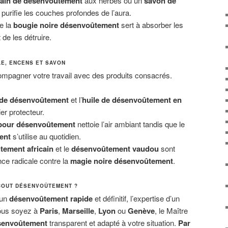
bain de désenvoûtement
aux herbes ou un
savon de
purifie les couches profondes de l’aura.
e la
bougie noire désenvoûtement
sert à absorber les
de les détruire.
LE, ENCENS ET SAVON
mpagner votre travail avec des produits consacrés.
de désenvoûtement
et l’
huile de désenvoûtement en
er protecteur.
pour désenvoûtement
nettoie l’air ambiant tandis que le
ent
s’utilise au quotidien.
ement africain
et le
désenvoûtement vaudou
sont
nce radicale contre la
magie noire désenvoûtement
.
BOUT DÉSENVOÛTEMENT ?
 un
désenvoûtement rapide
et définitif, l’expertise d’un
vous soyez à
Paris
,
Marseille
,
Lyon
ou
Genève
, le Maître
ésenvoûtement
transparent et adapté à votre situation.
Par