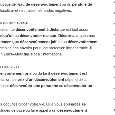
’usage de l’
eau de désenvoûtement
ou du
pendule de
localiser et neutraliser les ondes négatives.
ROTECTION TOTALE
placer. Le
désenvoûtement à distance
est tout aussi
elqu’un
ou
désenvouter maison
.
Désormais
, que vous
ûtement
, un
désenvoûtement juif
ou un
désenvoûtement
combine ces savoirs pour une protection impénétrable. Il
 en
Loire-Atlantique
et à l’international.
ET SERVICES
envoûtement prix
ou du
tarif désenvoûtement
est
ltation. Le
prix d’un désenvoûtement
dépend de la
e pour
désenvoûter une personne
ou
désenvouter un
ces occultes diriger votre vie. Que vous souhaitiez
se
tuces de base ou faire appel à un
désenvoûtement