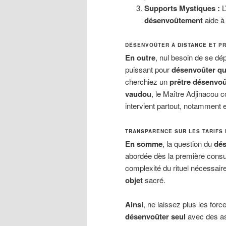
Supports Mystiques :
L
désenvoûtement
aide à 
DÉSENVOÛTER À DISTANCE ET P
En outre
, nul besoin de se dé
puissant pour
désenvoûter qu
cherchiez un
prêtre désenvo
vaudou
, le Maître Adjinacou 
intervient partout, notamment
TRANSPARENCE SUR LES TARIFS 
En somme
, la question du
dés
abordée dès la première consu
complexité du rituel nécessair
objet
sacré.
Ainsi
, ne laissez plus les for
désenvoûter seul
avec des as