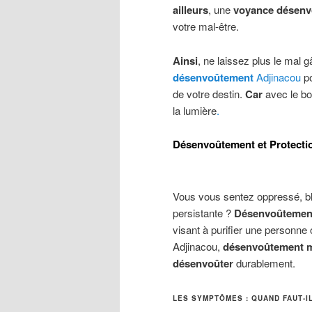
ailleurs
, une
voyance désen
votre mal-être.
Ainsi
, ne laissez plus le mal 
désenvoûtement
Adjinacou
p
de votre destin.
Car
avec le b
la lumière
.
Désenvoûtement et Protectio
Vous vous sentez oppressé, bl
persistante ?
Désenvoûtement,
visant à purifier une personne 
Adjinacou,
désenvoûtement 
désenvoûter
durablement.
LES SYMPTÔMES : QUAND FAUT-I