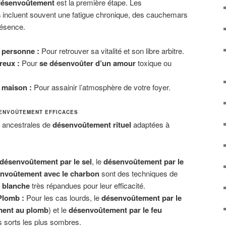
désenvoûtement
est la première étape. Les
s
incluent souvent une fatigue chronique, des cauchemars
résence.
 personne :
Pour retrouver sa vitalité et son libre arbitre.
eux :
Pour
se désenvoûter d’un amour
toxique ou
 maison :
Pour assainir l’atmosphère de votre foyer.
SENVOÛTEMENT EFFICACES
s ancestrales de
désenvoûtement rituel
adaptées à
désenvoûtement par le sel
, le
désenvoûtement par le
nvoûtement avec le charbon
sont des techniques de
 blanche
très répandues pour leur efficacité.
 Plomb :
Pour les cas lourds, le
désenvoûtement par le
ent au plomb
) et le
désenvoûtement par le feu
s sorts les plus sombres.