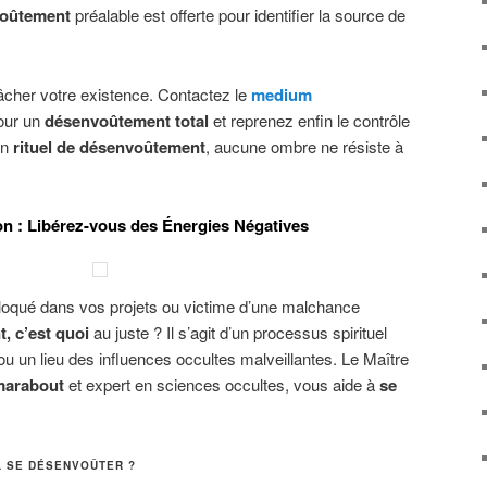
voûtement
préalable est offerte pour identifier la source de
gâcher votre existence. Contactez le
medium
our un
désenvoûtement total
et reprenez enfin le contrôle
on
rituel de désenvoûtement
, aucune ombre ne résiste à
n : Libérez-vous des Énergies Négatives
oqué dans vos projets ou victime d’une malchance
 c’est quoi
au juste ? Il s’agit d’un processus spirituel
ou un lieu des influences occultes malveillantes. Le Maître
marabout
et expert en sciences occultes, vous aide à
se
L SE DÉSENVOÛTER ?