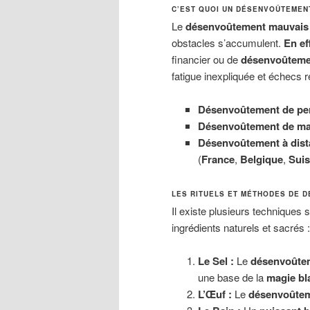
C’EST QUOI UN DÉSENVOÛTEMENT
Le
désenvoûtement mauvais 
obstacles s’accumulent.
En ef
financier ou de
désenvoûteme
fatigue inexpliquée et échecs r
Désenvoûtement de pe
Désenvoûtement de ma
Désenvoûtement à dist
(
France
,
Belgique
,
Suis
LES RITUELS ET MÉTHODES DE 
Il existe plusieurs techniques 
ingrédients naturels et sacrés :
Le Sel :
Le
désenvoûtem
une base de la
magie bl
L’Œuf :
Le
désenvoûteme