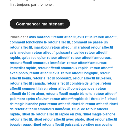
finit toujours par triompher.
Commencer maintenant
Publié dans
avis marabout retour affectif
,
avis rituel retour affectif
,
comment fonctionne le retour affectif
,
comment se passe un
retour affectif
,
marabout retour affectif
,
marabout retour affectif
avis
,
medium retour affectif
,
puissant rituel de retour affectif
rapide
,
qu'est ce qu'un retour affectif
,
retour affectif amoureux
,
retour affectif amoureux immédiat
,
retour affectif amoureux
immédiat rapide
,
retour affectif amoureux rapide
,
retour affectif
avec photo
,
retour affectif avis
,
retour affectif belgique
,
retour
affectif benin
,
retour affectif bordeaux
,
retour affectif bruxelles
,
retour affectif canada
,
retour affectif combien de temps
,
retour
affectif comment faire
,
retour affectif conséquences
,
retour
affectif de l être aimé
,
retour affectif magie blanche
,
retour affectif
paiement après résultat
,
retour affectif rapide de l être aimé
,
rituel
de magie blanche pour retour affectif
,
rituel de retour affectif
,
rituel
de retour affectif amoureux immédiat
,
rituel de retour affectif
rapide
,
rituel de retour affectif rapide en 24h
,
rituel magie blanche
retour affectif
,
rituel retour affectif avec photo
,
rituel retour affectif
bougie rouge
,
rituel retour affectif puissant
,
sorcière marocaine