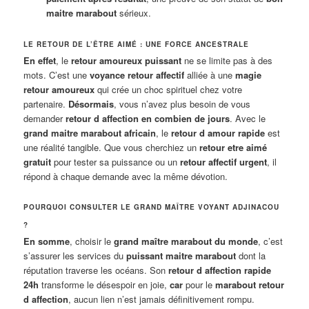
maitre marabout
sérieux.
LE RETOUR DE L’ÊTRE AIMÉ : UNE FORCE ANCESTRALE
En effet
, le
retour amoureux puissant
ne se limite pas à des
mots. C’est une
voyance retour affectif
alliée à une
magie
retour amoureux
qui crée un choc spirituel chez votre
partenaire.
Désormais
, vous n’avez plus besoin de vous
demander
retour d affection en combien de jours
. Avec le
grand maitre marabout africain
, le
retour d amour rapide
est
une réalité tangible. Que vous cherchiez un
retour etre aimé
gratuit
pour tester sa puissance ou un
retour affectif urgent
, il
répond à chaque demande avec la même dévotion.
POURQUOI CONSULTER LE GRAND MAÎTRE VOYANT ADJINACOU
?
En somme
, choisir le
grand maître marabout du monde
, c’est
s’assurer les services du
puissant maitre marabout
dont la
réputation traverse les océans. Son
retour d affection rapide
24h
transforme le désespoir en joie,
car
pour le
marabout retour
d affection
, aucun lien n’est jamais définitivement rompu.