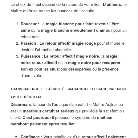
Le choix du rituel dépend de la nature de votre lien.
D’ailleurs
, le
Maître maîtrise toutes les nuances de l’occulte :
Douceur :
La
magie blanche pour faire revenir l’être
aimé
ou la
magie blanche envoutement d amour
pour un
retour sain.
Passion :
Le
retour affectif magie rouge
pour stimuler le
désir et l’attraction charnelle.
Puissance :
Le
retour affectif magie noire
, la
magie
noire retour affectif
ou la
magie noire pour recuperer
son ex
pour les situations désespérées ou la présence
d’une rivale.
TRANSPARENCE ET SÉCURITÉ : MARABOUT EFFICACE PAIEMENT
APRÈS RÉSULTAT
Désormais
, la peur de l’arnaque disparaît. Le Maître Adjinacou
est un
marabout gratuit et serieux
qui privilégie la satisfaction
client.
C’est pourquoi
il propose le système du
meilleur
marabout paiement apres resultat
.
Confiance :
Vous bénéficiez d’un
retour affectif paiement