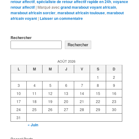
retour affectif
,
spécialiste de retour affectif rapide en 24h
,
voyance
retour affectif
|
Marqué avec
grand marabout voyant africain
,
marabout africain sorcier
,
marabout africain toulouse
,
marabout
africain voyant
|
Laisser un commentaire
Rechercher
Rechercher
AOÛT 2026
L
M
M
J
V
S
D
1
2
3
4
5
6
7
8
9
10
11
12
13
14
15
16
17
18
19
20
21
22
23
24
25
26
27
28
29
30
31
« Juin
Recent Posts