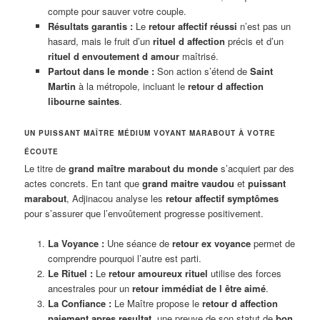
compte pour sauver votre couple.
Résultats garantis :
Le
retour affectif réussi
n’est pas un
hasard, mais le fruit d’un
rituel d affection
précis et d’un
rituel d envoutement d amour
maîtrisé.
Partout dans le monde :
Son action s’étend de
Saint
Martin
à la métropole, incluant le
retour d affection
libourne saintes
.
UN PUISSANT MAÎTRE MÉDIUM VOYANT MARABOUT À VOTRE
ÉCOUTE
Le titre de
grand maître marabout du monde
s’acquiert par des
actes concrets. En tant que
grand maitre vaudou
et
puissant
marabout
, Adjinacou analyse les
retour affectif symptômes
pour s’assurer que l’envoûtement progresse positivement.
La Voyance :
Une séance de
retour ex voyance
permet de
comprendre pourquoi l’autre est parti.
Le Rituel :
Le
retour amoureux rituel
utilise des forces
ancestrales pour un
retour immédiat de l être aimé
.
La Confiance :
Le Maître propose le
retour d affection
paiement apres resultat
, une preuve de son statut de
bon