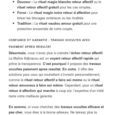
Douceur :
Le
rituel magie blanche retour affectif
ou le
rituel retour affectif gratuit
pour les cas simples.
Force :
Le
rituel magie noire retour d affection
pour
briser les blocages extérieurs ou les rivalités.
Tradition :
Le
rituel vaudou amour gratuit
pour une
protection ancestrale de votre couple.
CONFIANCE ET GARANTIE : TRAVAUX OCCULTES AVEC
PAIEMENT APRÈS RÉSULTAT
Désormais
, vous n’avez plus à craindre l’
échec retour affectif
.
Le Maître Adjinacou est un
voyant retour affectif rapide
qui
prône la transparence.
C’est pourquoi
il propose des
travaux
occultes paiement apres resultat
.
En outre
, il offre des
solutions pour ceux qui souhaitent s’investir personnellement,
comme le
rituel retour affectif a faire soi meme
ou le
rituel
retour amoureux à faire soi même
. Cependant, pour un
rituel
retour d affection qui marche
à coup sûr, l’expertise d’un initié
reste votre meilleure garantie.
En somme
, si vous cherchez des
travaux occultes efficace et
pas cher
, vous êtes à la bonne adresse. Ne laissez plus la