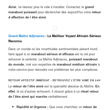
Ainsi
, ne laissez plus le vide s’installer. Contactez le
grand
marabout puissant
pour déclencher dès aujourd’hui votre
retour
d affection de l être aimé
.
Grand Maître Adjinacou
: Le Meilleur Voyant Africain Sérieux
Reconnu
Dans un monde où les incertitudes sentimentales pèsent lourd,
faire appel à un
marabout sérieux et efficace
est la clé pour
retrouver la sérénité. Le Maître Adjinacou,
puissant marabout
du monde
, met son expertise de
marabout médium africain
à
votre service pour résoudre vos problèmes les plus complexes.
RETOUR AFFECTIF IMMÉDIAT : RETROUVEZ L’ÊTRE AIMÉ EN 24H
Le
retour de l’être aimé
est la spécialité absolue du Maître.
En
effet
, là où d’autres échouent, il réussit grâce à un
rituel retour
de l’être aimé qui marche
véritablement.
Rapidité et Urgence :
Que vous cherchiez un
retour de