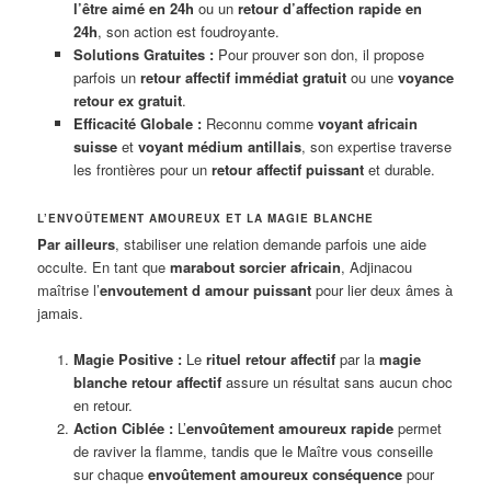
l’être aimé en 24h
ou un
retour d’affection rapide en
24h
, son action est foudroyante.
Solutions Gratuites :
Pour prouver son don, il propose
parfois un
retour affectif immédiat gratuit
ou une
voyance
retour ex gratuit
.
Efficacité Globale :
Reconnu comme
voyant africain
suisse
et
voyant médium antillais
, son expertise traverse
les frontières pour un
retour affectif puissant
et durable.
L’ENVOÛTEMENT AMOUREUX ET LA MAGIE BLANCHE
Par ailleurs
, stabiliser une relation demande parfois une aide
occulte. En tant que
marabout sorcier africain
, Adjinacou
maîtrise l’
envoutement d amour puissant
pour lier deux âmes à
jamais.
Magie Positive :
Le
rituel retour affectif
par la
magie
blanche retour affectif
assure un résultat sans aucun choc
en retour.
Action Ciblée :
L’
envoûtement amoureux rapide
permet
de raviver la flamme, tandis que le Maître vous conseille
sur chaque
envoûtement amoureux conséquence
pour