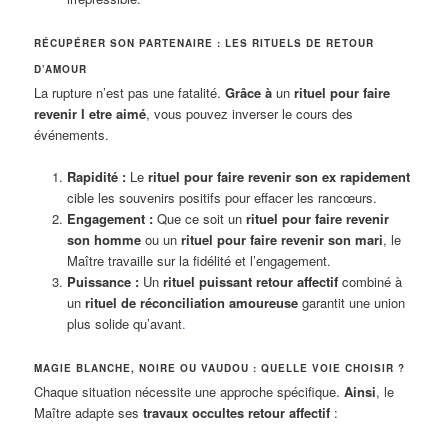
RÉCUPÉRER SON PARTENAIRE : LES RITUELS DE RETOUR
D’AMOUR
La rupture n’est pas une fatalité.
Grâce à
un
rituel pour faire
revenir l etre aimé
, vous pouvez inverser le cours des
événements.
Rapidité :
Le
rituel pour faire revenir son ex rapidement
cible les souvenirs positifs pour effacer les rancœurs.
Engagement :
Que ce soit un
rituel pour faire revenir
son homme
ou un
rituel pour faire revenir son mari
, le
Maître travaille sur la fidélité et l’engagement.
Puissance :
Un
rituel puissant retour affectif
combiné à
un
rituel de réconciliation amoureuse
garantit une union
plus solide qu’avant
.
MAGIE BLANCHE, NOIRE OU VAUDOU : QUELLE VOIE CHOISIR ?
Chaque situation nécessite une approche spécifique.
Ainsi
, le
Maître adapte ses
travaux occultes retour affectif
: