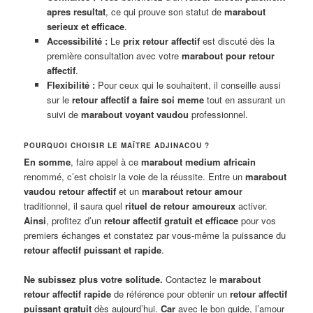
apres resultat
, ce qui prouve son statut de
marabout
serieux et efficace
.
Accessibilité :
Le
prix retour affectif
est discuté dès la
première consultation avec votre
marabout pour retour
affectif
.
Flexibilité :
Pour ceux qui le souhaitent, il conseille aussi
sur le
retour affectif a faire soi meme
tout en assurant un
suivi de
marabout voyant vaudou
professionnel.
POURQUOI CHOISIR LE MAÎTRE ADJINACOU ?
En somme
, faire appel à ce
marabout medium africain
renommé, c’est choisir la voie de la réussite. Entre un
marabout
vaudou retour affectif
et un
marabout retour amour
traditionnel, il saura quel
rituel de retour amoureux
activer.
Ainsi
, profitez d’un
retour affectif gratuit et efficace
pour vos
premiers échanges et constatez par vous-même la puissance du
retour affectif puissant et rapide
.
Ne subissez plus votre solitude.
Contactez le
marabout
retour affectif rapide
de référence pour obtenir un
retour affectif
puissant gratuit
dès aujourd’hui.
Car
avec le bon guide, l’amour