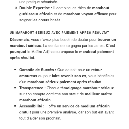
une pratique sécurisée.
Double Expertise :
Il combine les rôles de
marabout
guérisseur africain
et de
marabout voyant efficace
pour
soigner les cœurs brisés.
UN MARABOUT SÉRIEUX AVEC PAIEMENT APRÈS RÉSULTAT
Désormais
, vous n’avez plus besoin de douter pour
trouver un
marabout sérieux
. La confiance se gagne par les actes.
C’est
pourquoi
le Maître Adjinacou propose le
marabout paiement
après résultat
.
Garantie de Succès :
Que ce soit pour un
retour
amoureux
ou pour
faire revenir son ex
, vous bénéficiez
d’un
marabout sérieux paiement après résultat
.
Transparence :
Chaque
témoignage marabout sérieux
sur son compte confirme son statut de
meilleur maître
marabout africain
.
Accessibilité :
Il offre un service de
medium africain
gratuit
pour une première analyse, car son but est avant
tout d’aider son prochain.